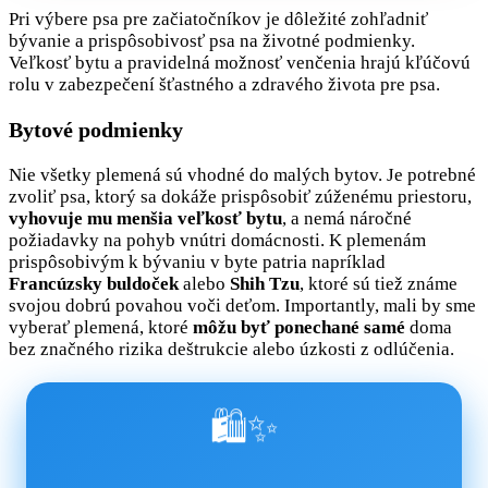
Pri výbere psa pre začiatočníkov je dôležité zohľadniť
bývanie a prispôsobivosť psa na životné podmienky.
Veľkosť bytu a pravidelná možnosť venčenia hrajú kľúčovú
rolu v zabezpečení šťastného a zdravého života pre psa.
Bytové podmienky
Nie všetky plemená sú vhodné do malých bytov. Je potrebné
zvoliť psa, ktorý sa dokáže prispôsobiť zúženému priestoru,
vyhovuje mu menšia veľkosť bytu
, a nemá náročné
požiadavky na pohyb vnútri domácnosti. K plemenám
prispôsobivým k bývaniu v byte patria napríklad
Francúzsky buldoček
alebo
Shih Tzu
, ktoré sú tiež známe
svojou dobrú povahou voči deťom. Importantly, mali by sme
vyberať plemená, ktoré
môžu byť ponechané samé
doma
bez značného rizika deštrukcie alebo úzkosti z odlúčenia.
🛍️✨