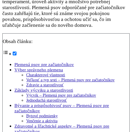
temperament, úroveň aktivity a množstvo potrebnej
starostlivosti. Plemená psov odporúčané pre začiatočníkov
často zahŕňajú tie, ktoré sú známe svojou pokojnou
povahou, prispôsobivosťou a ochotou učiť sa, čo im
uľahčuje začlenenie sa do nového domova.
Obsah článku:
Plemená psov pre začiatočníkov
Výber správneho plemena
Charakterové vlastnosti
Veľkosť a typ srsti – Plemená psov pre začiatočníkov
Zdravie a starostlivosť
Základy výcviku a starostlivosti
Výcvik – Plemená psov pre začiatočníkov
Jednoduchá starostlivosť
Bývanie a prispôsobivosť psov – Plemená psov pre
začiatočníkov
Bytové podmienky
Venčenie a aktivita
Zdravotné a šľachtické aspekty – Plemená psov pre
začiatočníkov