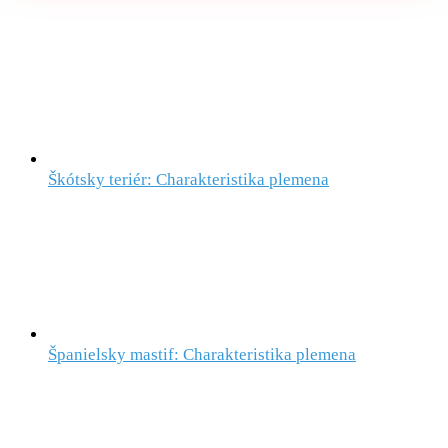
Škótsky teriér: Charakteristika plemena
Španielsky mastif: Charakteristika plemena