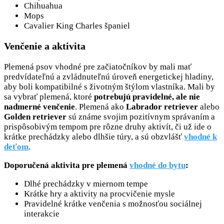
Chihuahua
Mops
Cavalier King Charles španiel
Venčenie a aktivita
Plemená psov vhodné pre začiatočníkov by mali mať
predvídateľnú a zvládnuteľnú úroveň energetickej hladiny,
aby boli kompatibilné s životným štýlom vlastníka. Mali by
sa vybrať plemená, ktoré
potrebujú pravidelné, ale nie
nadmerné venčenie
. Plemená ako
Labrador retriever
alebo
Golden retriever
sú známe svojim pozitívnym správaním a
prispôsobivým tempom pre rôzne druhy aktivít, či už ide o
krátke prechádzky alebo dlhšie túry, a sú obzvlášť
vhodné k
deťom
.
Doporučená aktivita pre plemená
vhodné do bytu
:
Dlhé prechádzky v miernom tempe
Krátke hry a aktivity na procvičenie mysle
Pravidelné krátke venčenia s možnosťou sociálnej
interakcie