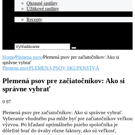
Okrasné rastliny
Úžitkové rastliny
Recepty
Recepty
Osobnosti
O nás
Random
Article
Vyhľadávanie
Home
/
Plemena psov
/
Plemená psov pre začiatočníkov: Ako si
správne vybrať
Plemena psov
PLEMENA PSOV SKUPENSTVÁ
Plemená psov pre začiatočníkov: Ako si
správne vybrať
0
97
Plemená psov pre začiatočníkov: Ako si správne vybrať.
Vyberanie vhodného psa môže byť pre začiatočníkov veľkou
výzvou. Pri hľadaní optimálneho psieho spoločníka je
dôležité brať do úvahy rôzne faktory, ako sú veľkosť,