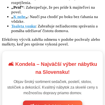
rozptýlenia.
„Príď“
: Zabezpečuje, že pes príde k majiteľovi na
povel.
„
K nohe
„
: Naučí psa chodiť po boku bez ťahania na
vôdzke.
Toaleta vonku
: Zabraňuje nežiaducemu správaniu a
pomáha udržiavať čistotu domova.
Efektívny výcvik zahŕňa odmenu v podobe pochvaly alebo
maškrty, keď pes správne vykoná povel.
🛋️ Kondela – Najväčší výber nábytku
na Slovensku!
Objav široký sortiment sedačiek, postelí, stolov,
stoličiek a dekorácií. Kvalitný nábytok za skvelé ceny s
možnosťou dopravy priamo domov.