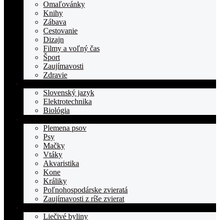
TOPden.sk
Omaľovánky
Knihy
Zábava
Cestovanie
Dizajn
Filmy a voľný čas
Šport
Zaujímavosti
Zdravie
Učivo
Slovenský jazyk
Elektrotechnika
Biológia
Zvieratá
Plemena psov
Psy
Mačky
Vtáky
Akvaristika
Kone
Králiky
Poľnohospodárske zvieratá
Zaujímavosti z ríše zvierat
Rastliny
Liečivé byliny