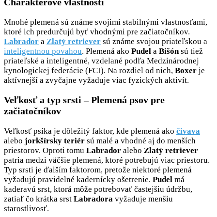
Charakterové vlastnosti
Mnohé plemená sú známe svojimi stabilnými vlastnosťami,
ktoré ich predurčujú byť vhodnými pre začiatočníkov.
Labrador
a
Zlatý retriever
sú známe svojou priateľskou a
inteligentnou povahou
. Plemená ako
Pudel
a
Bišón
sú tiež
priateľské a inteligentné, vzdelané podľa Medzinárodnej
kynologickej federácie (FCI). Na rozdiel od nich,
Boxer
je
aktívnejší a zvyčajne vyžaduje viac fyzických aktivít.
Veľkosť a typ srsti – Plemená psov pre
začiatočníkov
Veľkosť psíka je dôležitý faktor, kde plemená ako
čivava
alebo
jorkšírsky teriér
sú malé a vhodné aj do menších
priestorov. Oproti tomu
Labrador
alebo
Zlatý retriever
patria medzi väčšie plemená, ktoré potrebujú viac priestoru.
Typ srsti je ďalším faktorom, pretože niektoré plemená
vyžadujú pravidelné kadernícky ošetrenie.
Pudel
má
kaderavú srst, ktorá môže potrebovať častejšiu údržbu,
zatiaľ čo krátka srst
Labradora
vyžaduje menšiu
starostlivosť.