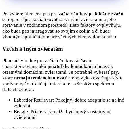
Pri výbere plemena psa pre začiatočníkov je dôležité zvážiť
schopnosť psa socializovať sa s inými zvieratami a jeho
správanie v rodinnom prostredí. Tieto faktory ovplyvňujú,
ako bude pes interagovať so svojím okolím a či bude
vhodným spoločníkom pre všetkých členov domácnosti.
Vzťah k iným zvieratám
Plemená vhodné pre začiatočníkov sú často
charakterizované ako
priateľské k mačkám
a
hravé
s
ostatnými domácimi zvieratami. Je potrebné vyberať psy,
ktoré
nemajú tendenciu utekať
alebo vykazovať agresívne
správanie, čo uľahčuje interakcie so širokým spektrom
ďalších zvierat.
Labrador Retriever: Pokojný, dobre adaptuje sa na iné
zvieratá.
Beagle: Priateľský, môže byť hravý s ostatnými
zvieratami.