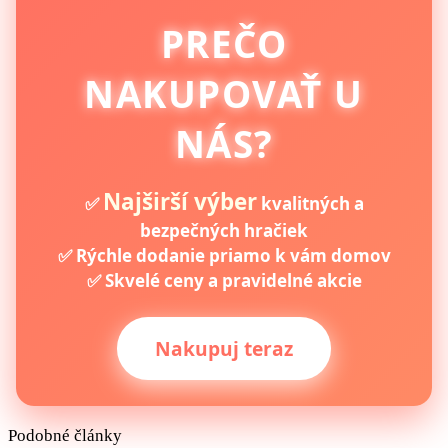
PREČO
NAKUPOVAŤ U
NÁS?
Najširší výber
✅
kvalitných a
bezpečných hračiek
✅ Rýchle dodanie priamo k vám domov
✅ Skvelé ceny a pravidelné akcie
Nakupuj teraz
Podobné články