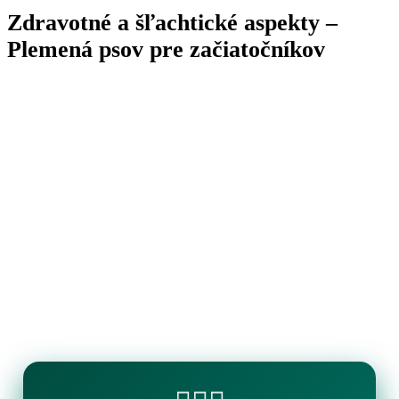
Zdravotné a šľachtické aspekty –
Plemená psov pre začiatočníkov
🏊‍♂️💧