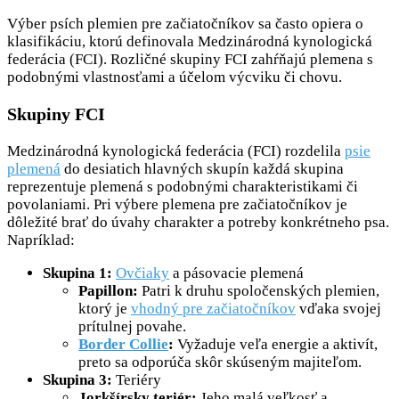
Výber psích plemien pre začiatočníkov sa často opiera o
klasifikáciu, ktorú definovala Medzinárodná kynologická
federácia (FCI). Rozličné skupiny FCI zahŕňajú plemena s
podobnými vlastnosťami a účelom výcviku či chovu.
Skupiny FCI
Medzinárodná kynologická federácia (FCI) rozdelila
psie
plemená
do desiatich hlavných skupín každá skupina
reprezentuje plemená s podobnými charakteristikami či
povolaniami. Pri výbere plemena pre začiatočníkov je
dôležité brať do úvahy charakter a potreby konkrétneho psa.
Napríklad:
Skupina 1:
Ovčiaky
a pásovacie plemená
Papillon:
Patri k druhu spoločenských plemien,
ktorý je
vhodný pre začiatočníkov
vďaka svojej
prítulnej povahe.
Border Collie
:
Vyžaduje veľa energie a aktivít,
preto sa odporúča skôr skúseným majiteľom.
Skupina 3:
Teriéry
Jorkšírsky teriér:
Jeho malá veľkosť a