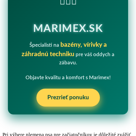
MARIMEX.SK
bazény, vírivky a
Špecialisti na
záhradnú techniku
pre váš oddych a
zábavu.
Objavte kvalitu a komfort s Marimex!
Prezrieť ponuku
Pri výbere plemena psa pre začiatočníkov je dôležité zvážiť