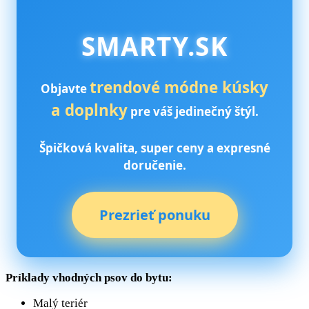
SMARTY.SK
trendové módne kúsky
Objavte
a doplnky
pre váš jedinečný štýl.
Špičková kvalita, super ceny a expresné
doručenie.
Prezrieť ponuku
Príklady vhodných psov do bytu:
Malý teriér