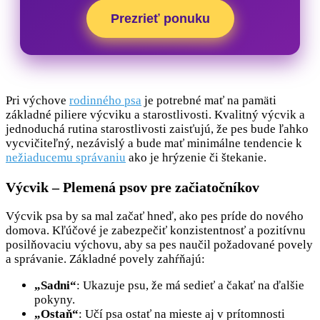
Prezrieť ponuku
Pri výchove
rodinného psa
je potrebné mať na pamäti
základné piliere výcviku a starostlivosti. Kvalitný výcvik a
jednoduchá rutina starostlivosti zaisťujú, že pes bude ľahko
vycvičiteľný, nezávislý a bude mať minimálne tendencie k
nežiaducemu správaniu
ako je hrýzenie či štekanie.
Výcvik – Plemená psov pre začiatočníkov
Výcvik psa by sa mal začať hneď, ako pes príde do nového
domova. Kľúčové je zabezpečiť konzistentnosť a pozitívnu
posilňovaciu výchovu, aby sa pes naučil požadované povely
a správanie. Základné povely zahŕňajú:
„Sadni“
: Ukazuje psu, že má sedieť a čakať na ďalšie
pokyny.
„Ostaň“
: Učí psa ostať na mieste aj v prítomnosti