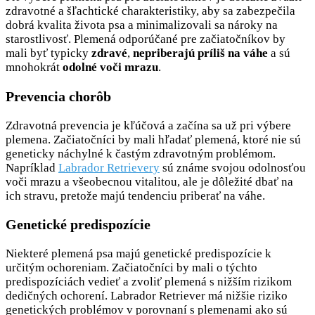
zdravotné a šľachtické charakteristiky, aby sa zabezpečila
dobrá kvalita života psa a minimalizovali sa nároky na
starostlivosť. Plemená odporúčané pre začiatočníkov by
mali byť typicky
zdravé
,
nepriberajú príliš na váhe
a sú
mnohokrát
odolné voči mrazu
.
Prevencia chorôb
Zdravotná prevencia je kľúčová a začína sa už pri výbere
plemena. Začiatočníci by mali hľadať plemená, ktoré nie sú
geneticky náchylné k častým zdravotným problémom.
Napríklad
Labrador Retrievery
sú známe svojou odolnosťou
voči mrazu a všeobecnou vitalitou, ale je dôležité dbať na
ich stravu, pretože majú tendenciu priberať na váhe.
Genetické predispozície
Niekteré plemená psa majú genetické predispozície k
určitým ochoreniam. Začiatočníci by mali o týchto
predispozíciách vedieť a zvoliť plemená s nižším rizikom
dedičných ochorení. Labrador Retriever má nižšie riziko
genetických problémov v porovnaní s plemenami ako sú