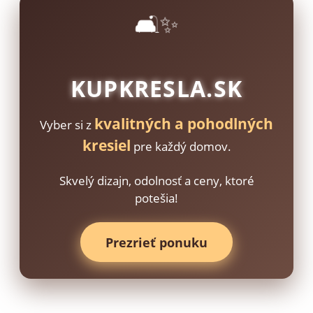
🛋️✨
KUPKRESLA.SK
kvalitných a pohodlných
Vyber si z
kresiel
pre každý domov.
Skvelý dizajn, odolnosť a ceny, ktoré
potešia!
Prezrieť ponuku