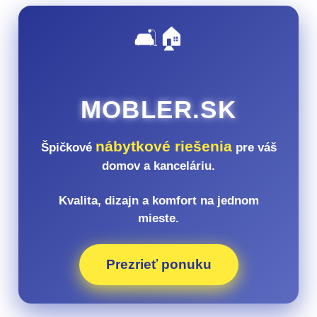
🛋️🏠
MOBLER.SK
nábytkové riešenia
Špičkové
pre váš
domov a kanceláriu.
Kvalita, dizajn a komfort na jednom
mieste.
Prezrieť ponuku