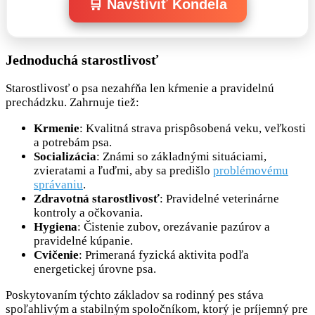
🛒 Navštíviť Kondela
Jednoduchá starostlivosť
Starostlivosť o psa nezahŕňa len kŕmenie a pravidelnú
prechádzku. Zahrnuje tiež:
Krmenie
: Kvalitná strava prispôsobená veku, veľkosti
a potrebám psa.
Socializácia
: Známi so základnými situáciami,
zvieratami a ľuďmi, aby sa predišlo
problémovému
správaniu
.
Zdravotná starostlivosť
: Pravidelné veterinárne
kontroly a očkovania.
Hygiena
: Čistenie zubov, orezávanie pazúrov a
pravidelné kúpanie.
Cvičenie
: Primeraná fyzická aktivita podľa
energetickej úrovne psa.
Poskytovaním týchto základov sa rodinný pes stáva
spoľahlivým a stabilným spoločníkom, ktorý je príjemný pre