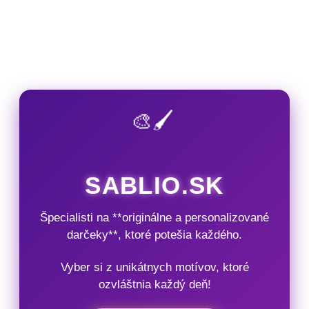
🎨🖌️
SABLIO.SK
Špecialisti na **originálne a personalizované
darčeky**, ktoré potešia každého.
Vyber si z unikátnych motívov, ktoré
ozvláštnia každý deň!