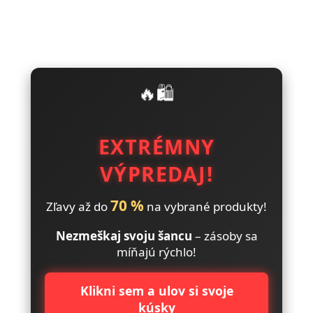
🔥🛍️
EXTRÉMNY
VÝPREDAJ!
70 %
Zľavy až do
na vybrané produkty!
Nezmeškaj svoju šancu
– zásoby sa
míňajú rýchlo!
Klikni sem a ulov si svoje
kúsky