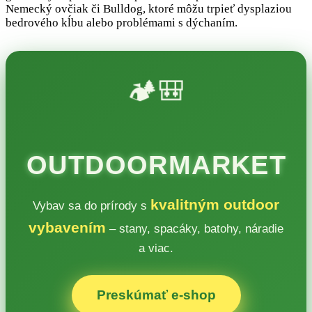
Nemecký ovčiak či Bulldog, ktoré môžu trpieť dysplaziou
bedrového kĺbu alebo problémami s dýchaním.
🏕️🎒
OUTDOORMARKET
kvalitným outdoor
Vybav sa do prírody s
vybavením
– stany, spacáky, batohy, náradie
a viac.
Preskúmať e‑shop