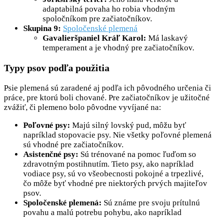
adaptabilná povaha ho robia vhodným
spoločníkom pre začiatočníkov.
Skupina 9:
Spoločenské plemená
Gavalieršpaniel Kráľ Karol:
Má laskavý
temperament a je vhodný pre začiatočníkov.
Typy psov podľa použitia
Psie plemená sú zaradené aj podľa ich pôvodného určenia či
práce, pre ktorú boli chované. Pre začiatočníkov je užitočné
zvážiť, či plemeno bolo pôvodne vyvíjané na:
Poľovné psy:
Majú silný lovský pud, môžu byť
napríklad stopovacie psy. Nie všetky poľovné plemená
sú vhodné pre začiatočníkov.
Asistenčné psy:
Sú trénované na pomoc ľuďom so
zdravotným postihnutím. Tieto psy, ako napríklad
vodiace psy, sú vo všeobecnosti pokojné a trpezlivé,
čo môže byť vhodné pre niektorých prvých majiteľov
psov.
Spoločenské plemená:
Sú známe pre svoju prítulnú
povahu a malú potrebu pohybu, ako napríklad