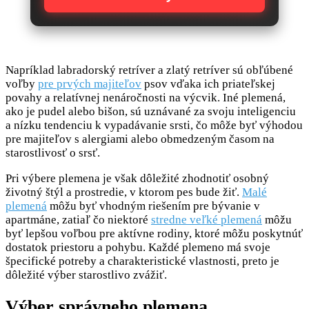
Napríklad labradorský retríver a zlatý retríver sú obľúbené
voľby
pre prvých majiteľov
psov vďaka ich priateľskej
povahy a relatívnej nenáročnosti na výcvik. Iné plemená,
ako je pudel alebo bišon, sú uznávané za svoju inteligenciu
a nízku tendenciu k vypadávanie srsti, čo môže byť výhodou
pre majiteľov s alergiami alebo obmedzeným časom na
starostlivosť o srsť.
Pri výbere plemena je však dôležité zhodnotiť osobný
životný štýl a prostredie, v ktorom pes bude žiť.
Malé
plemená
môžu byť vhodným riešením pre bývanie v
apartmáne, zatiaľ čo niektoré
stredne veľké plemená
môžu
byť lepšou voľbou pre aktívne rodiny, ktoré môžu poskytnúť
dostatok priestoru a pohybu. Každé plemeno má svoje
špecifické potreby a charakteristické vlastnosti, preto je
dôležité výber starostlivo zvážiť.
Výber správneho plemena