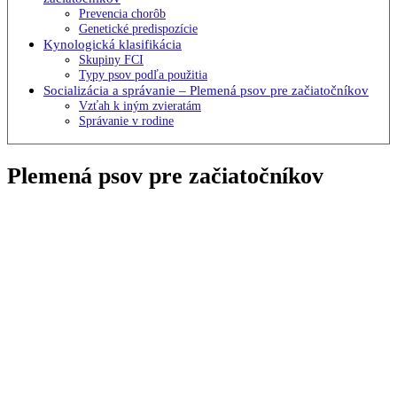
Prevencia chorôb
Genetické predispozície
Kynologická klasifikácia
Skupiny FCI
Typy psov podľa použitia
Socializácia a správanie – Plemená psov pre začiatočníkov
Vzťah k iným zvieratám
Správanie v rodine
Plemená psov pre začiatočníkov