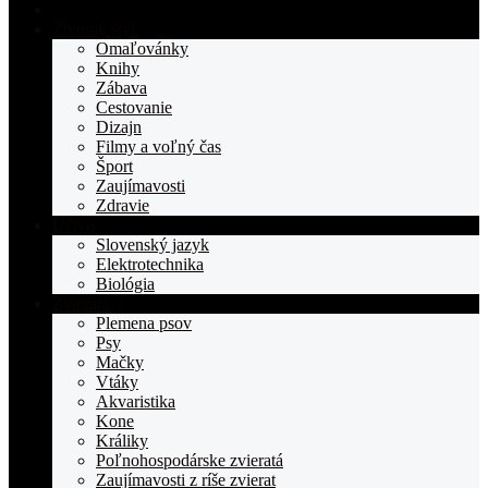
Domovská
stranka
Životný štýl
TOPden.sk
Omaľovánky
Knihy
Zábava
Cestovanie
Dizajn
Filmy a voľný čas
Šport
Zaujímavosti
Zdravie
Učivo
Slovenský jazyk
Elektrotechnika
Biológia
Zvieratá
Plemena psov
Psy
Mačky
Vtáky
Akvaristika
Kone
Králiky
Poľnohospodárske zvieratá
Zaujímavosti z ríše zvierat