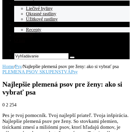
Rastliny
Liečivé byliny
Okrasné rastliny
Úžitkové rastliny
Recepty
Recepty
Osobnosti
O nás
Random
Article
Vyhľadávanie
Home
/
Psy
/
Najlepšie plemená psov pre ženy: ako si vybrať psa
PLEMENA PSOV SKUPENSTVÁ
Psy
Najlepšie plemená psov pre ženy: ako si
vybrať psa
0
2 254
Pes je tvoj pomocník. Tvoj najlepší priateľ. Tvoja inšpirácia.
Najlepšie plemená psov pre ženy. So stovkami plemien,
tisíckami zmesí a miliónmi psov, ktorí hľadajú domov, je