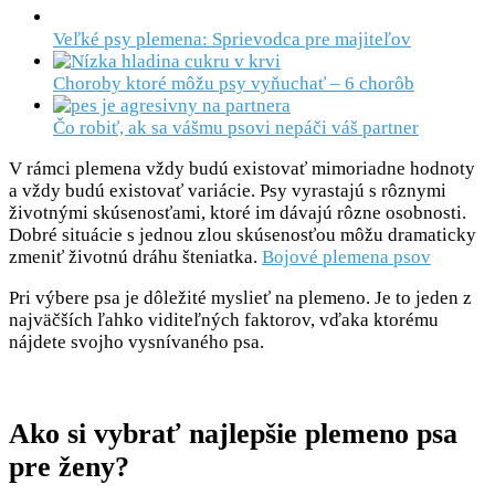
Veľké psy plemena: Sprievodca pre majiteľov
Choroby ktoré môžu psy vyňuchať – 6 chorôb
Čo robiť, ak sa vášmu psovi nepáči váš partner
V rámci plemena vždy budú existovať mimoriadne hodnoty
a vždy budú existovať variácie. Psy vyrastajú s rôznymi
životnými skúsenosťami, ktoré im dávajú rôzne osobnosti.
Dobré situácie s jednou zlou skúsenosťou môžu dramaticky
zmeniť životnú dráhu šteniatka.
Bojové plemena psov
Pri výbere psa je dôležité myslieť na plemeno. Je to jeden z
najväčších ľahko viditeľných faktorov, vďaka ktorému
nájdete svojho vysnívaného psa.
Ako si vybrať najlepšie plemeno psa
pre ženy?