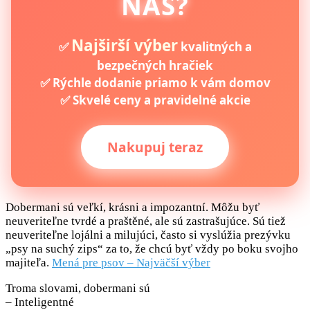
NÁS?
Najširší výber
✅
kvalitných a
bezpečných hračiek
✅ Rýchle dodanie priamo k vám domov
✅ Skvelé ceny a pravidelné akcie
Nakupuj teraz
Dobermani sú veľkí, krásni a impozantní. Môžu byť
neuveriteľne tvrdé a praštěné, ale sú zastrašujúce. Sú tiež
neuveriteľne lojálni a milujúci, často si vyslúžia prezývku
„psy na suchý zips“ za to, že chcú byť vždy po boku svojho
majiteľa.
Mená pre psov – Najväčší výber
Troma slovami, dobermani sú
– Inteligentné