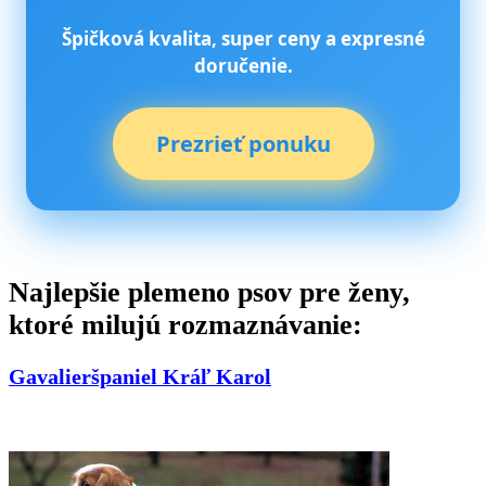
Špičková kvalita, super ceny a expresné
doručenie.
Prezrieť ponuku
Najlepšie plemeno psov pre ženy,
ktoré milujú rozmaznávanie:
Gavalieršpaniel Kráľ Karol