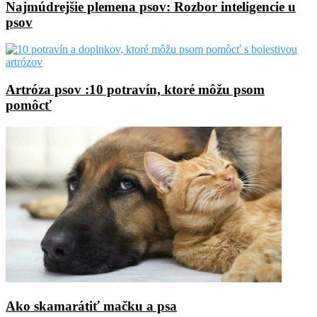
Najmúdrejšie plemena psov: Rozbor inteligencie u
psov
Artróza psov :10 potravín, ktoré môžu psom
pomôcť
Ako skamarátiť mačku a psa