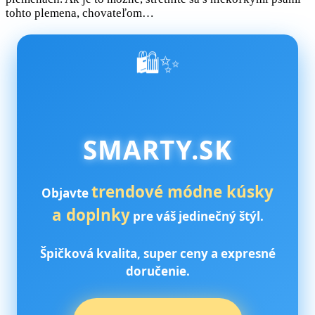
tohto plemena, chovateľom…
🛍️✨
SMARTY.SK
trendové módne kúsky
Objavte
a doplnky
pre váš jedinečný štýl.
Špičková kvalita, super ceny a expresné
doručenie.