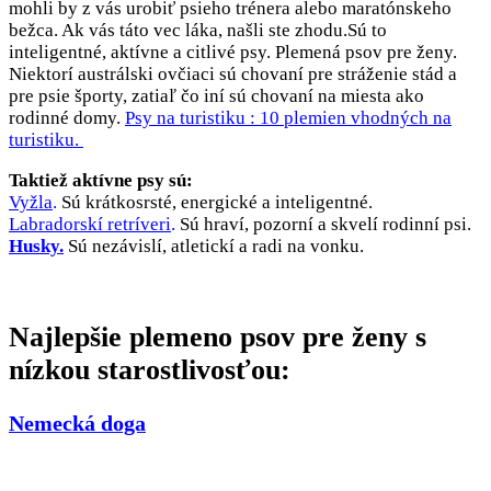
mohli by z vás urobiť psieho trénera alebo maratónskeho
bežca. Ak vás táto vec láka, našli ste zhodu.Sú to
inteligentné, aktívne a citlivé psy. Plemená psov pre ženy.
Niektorí austrálski ovčiaci sú chovaní pre stráženie stád a
pre psie športy, zatiaľ čo iní sú chovaní na miesta ako
rodinné domy.
Psy na turistiku : 10 plemien vhodných na
turistiku.
Taktiež aktívne psy sú:
Vyžla
.
Sú krátkosrsté, energické a inteligentné.
Labradorskí retríveri
.
Sú hraví, pozorní a skvelí rodinní psi.
Husky.
Sú nezávislí, atletickí a radi na vonku.
Najlepšie plemeno psov pre ženy s
nízkou starostlivosťou:
Nemecká doga