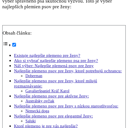
výber správneho psa skutočnou výzvou. Toto je výber
najlepších plemien psov pre ženy:
Obsah článku:
Existuje najlepšie plemeno pre ženy?
Ako si vybrať najlepšie plemeno psa pre ženy?
Náš výber: Najlepšie plemená psov pre ženy
Najlepšie plemeno psov pre ženy, ktoré potrebujú ochrancu:
Doberman
Najlepšie plemeno psov pre ženy, ktoré milujú
rozmaznávanie:
Gavalieršpaniel Kráľ Karol
Najlepšie plemeno psov pre aktívne ženy:
Austrálsky ovčiak
Najlepšie plemeno psov pre ženy s nízkou starostlivosťou:
Nemecká doga
Najlepšie plemeno psov pre elegantné ženy:
Saluki
Ktoré plemeno je pre vás najlepšie?