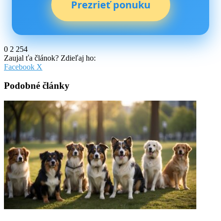
Prezrieť ponuku
0
2 254
Zaujal ťa článok? Zdieľaj ho:
Pinterest
Messenger
Messenger
WhatsApp
Share
Facebook
X
via
Email
Podobné články