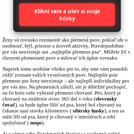
Klikni sem a ulov si svoje
kúsky
Ženy sú rovnako rozmanité ako plemená psov, pokiaľ ide o
osobnosť, štýl, priestor a úroveň aktivity. Pravdepodobne
pre vás neexistuje ani „najlepšie plemeno psa“. Môžete žiť s
rôznymi plemenami psov a milovať ich úplne rovnako.
Napriek tomu urobíme všetko pre to, aby sme vám pomohli
zúžiť zoznam vašich vysnívaných psov. Najlepšie psie
plemeno pre ženy neexistuje – ale najlepší individuálny pes
pre vás áno. Na plemenách záleží, ale je dôležité pochopiť,
na čo bolo vaše vybrané plemeno chované. Pes, ktorý je
chovaný na stráženie oviec 365 dní v roku (
slovenský
čuvač
), sa bude úplne líšiť od psa, ktorý bol chovaný na
ťahanie saní stovky kilometrov (
sibírsky husky
), a ten sa
stále líši od psa, ktorý je chovaný v interiéroch a robí
spoločnosť (
mops
).
Aj v rámci vrhu čistokrvných šteniat sa vyskytnú určité