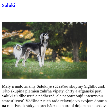
Saluki
Malý a málo známy Saluki je súčasťou skupiny Sighthound.
Táto skupina plemien zahŕňa vipety, chrty a afganské psy.
Saluki sú dlhosrsté a nádherné, ale nepotrebujú intenzívnu
starostlivosť. Väčšina z nich rada relaxuje vo svojom dome a
na relatívne krátkych prechádzkach urobí dojem na susedov.