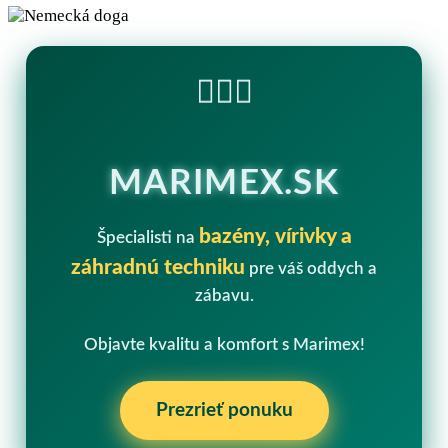
🏊‍♂️💧
MARIMEX.SK
bazény, vírivky a
Špecialisti na
záhradnú techniku
pre váš oddych a
zábavu.
Objavte kvalitu a komfort s Marimex!
Prezrieť ponuku