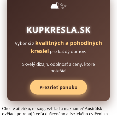
🛋️✨
KUPKRESLA.SK
kvalitných a pohodlných
Vyber si z
kresiel
pre každý domov.
Skvelý dizajn, odolnosť a ceny, ktoré
potešia!
Prezrieť ponuku
Chcete atletiku, mozog, vzhľad a maznanie? Austrálski
ovčiaci potrebujú veľa duševného a fyzického cvičenia a