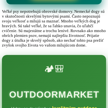
Veľké psy nepotrebujú obrovské domovy. Nemecké dogy sú
v skutočnosti skvelými bytovými psami. Často nepoznajú
svoju veľkosť a milujú sa maznať. Mnoho veľkých dog je
hravých. Sú také veľké, že sa ľahko unavia, čo uľahčí
cvičenie. Sú majestátne a trochu lenivé. Rovnako ako mnoho
obrích plemien psov, nemajú najlepšiu životnosť. Prijatie
dogy z útulka je skvelý spôsob, ako nechať tohto psa prežiť
zvyšok svojho života vo vašom milujúcom dome.
🏕️🎒
OUTDOORMARKET