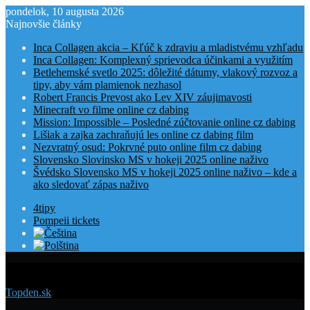
pondelok, 10 augusta 2026
Najnovšie články
Inca Collagen akcia – Kľúč k zdraviu a mladistvému vzhľadu
Inca Collagen: Komplexný sprievodca účinkami a využitím
Betlehemské svetlo 2025: dôležité dátumy, vlakový rozvoz a
tipy, aby vám plamienok nezhasol
Robert Francis Prevost ako Lev XIV záujimavosti
Minecraft vo filme online cz dabing
Mission: Impossible – Posledné zúčtovanie online cz dabing
Lišiak a zajka zachraňujú les online cz dabing film
Nezvratný osud: Pokrvné puto online film cz dabing
Slovensko Slovinsko MS v hokeji 2025 online naživo
Švédsko Slovensko MS v hokeji 2025 online naživo – kde a
ako sledovať zápas naživo
4tipy
Pompeii tickets
Menu
Topden.sk