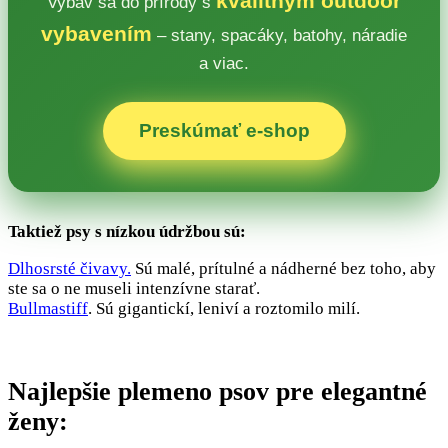
kvalitným outdoor
Vybav sa do prírody s
vybavením
– stany, spacáky, batohy, náradie
a viac.
Preskúmať e‑shop
Taktiež psy s nízkou údržbou sú:
Dlhosrsté čivavy.
Sú malé, prítulné a nádherné bez toho, aby
ste sa o ne museli intenzívne starať.
Bullmastiff
. Sú gigantickí, leniví a roztomilo milí.
Najlepšie plemeno psov pre elegantné
ženy: