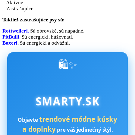
– Aktívne
– Zastrašujúce
Taktiež zastrašujúce psy sú:
Rottweileri.
Sú obrovské, sú nápadné.
PitBulli
.
Sú energickí, húževnatí.
Boxeri
.
Sú energickí a odvážni.
🛍️✨
SMARTY.SK
trendové módne kúsky
Objavte
a doplnky
pre váš jedinečný štýl.