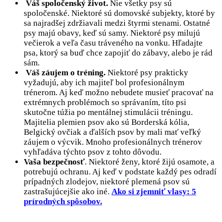
Váš spoločenský život.
Nie všetky psy sú
spoločenské. Niektoré sú domovské subjekty, ktoré by
sa najradšej zdržiavali medzi štyrmi stenami. Ostatné
psy majú obavy, keď sú samy. Niektoré psy milujú
večierok a veľa času tráveného na vonku. Hľadajte
psa, ktorý sa buď chce zapojiť do zábavy, alebo je rád
sám.
Váš záujem o tréning.
Niektoré psy prakticky
vyžadujú, aby ich majiteľ bol profesionálnym
trénerom. Aj keď možno nebudete musieť pracovať na
extrémnych problémoch so správaním, títo psi
skutočne túžia po mentálnej stimulácii tréningu.
Majitelia plemien psov ako sú Borderská kólia,
Belgický ovčiak a ďalších psov by mali mať veľký
záujem o výcvik. Mnoho profesionálnych trénerov
vyhľadáva týchto psov z tohto dôvodu.
Vaša bezpečnosť
. Niektoré ženy, ktoré žijú osamote, a
potrebujú ochranu. Aj keď v podstate každý pes odradí
prípadných zlodejov, niektoré plemená psov sú
zastrašujúcejšie ako iné.
Ako si zjemniť vlasy: 5
prírodných spôsobov.