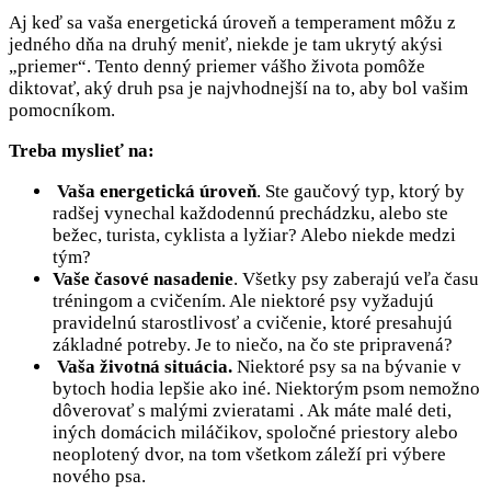
Aj keď sa vaša energetická úroveň a temperament môžu z
jedného dňa na druhý meniť, niekde je tam ukrytý akýsi
„priemer“. Tento denný priemer vášho života pomôže
diktovať, aký druh psa je najvhodnejší na to, aby bol vašim
pomocníkom.
Treba myslieť na:
Vaša energetická úroveň
. Ste gaučový typ, ktorý by
radšej vynechal každodennú prechádzku, alebo ste
bežec, turista, cyklista a lyžiar? Alebo niekde medzi
tým?
Vaše časové nasadenie
. Všetky psy zaberajú veľa času
tréningom a cvičením. Ale niektoré psy vyžadujú
pravidelnú starostlivosť a cvičenie, ktoré presahujú
základné potreby. Je to niečo, na čo ste pripravená?
Vaša životná situácia.
Niektoré psy sa na bývanie v
bytoch hodia lepšie ako iné. Niektorým psom nemožno
dôverovať s malými zvieratami . Ak máte malé deti,
iných domácich miláčikov, spoločné priestory alebo
neoplotený dvor, na tom všetkom záleží pri výbere
nového psa.