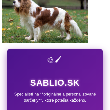
🎨🖌️
SABLIO.SK
Špecialisti na **originálne a personalizované
darčeky**, ktoré potešia každého.