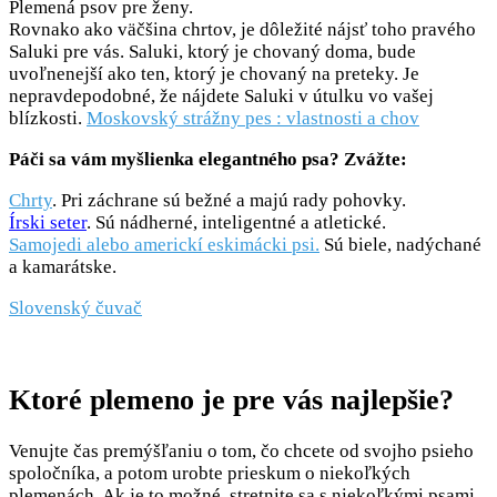
Plemená psov pre ženy.
Rovnako ako väčšina chrtov, je dôležité nájsť toho pravého
Saluki pre vás. Saluki, ktorý je chovaný doma, bude
uvoľnenejší ako ten, ktorý je chovaný na preteky. Je
nepravdepodobné, že nájdete Saluki v útulku vo vašej
blízkosti.
Moskovský strážny pes : vlastnosti a chov
Páči sa vám myšlienka elegantného psa? Zvážte:
Chrty
. Pri záchrane sú bežné a majú rady pohovky.
Írski seter
. Sú nádherné, inteligentné a atletické.
Samojedi alebo americkí eskimácki psi.
Sú biele, nadýchané
a kamarátske.
Slovenský čuvač
Ktoré plemeno je pre vás najlepšie?
Venujte čas premýšľaniu o tom, čo chcete od svojho psieho
spoločníka, a potom urobte prieskum o niekoľkých
plemenách. Ak je to možné, stretnite sa s niekoľkými psami