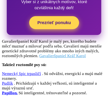
Vyber si z unikátnych motívov, ktoré
ozvláštnia každý deň!
Prezrieť ponuku
Gavalieršpaniel Kráľ Karol je malý pes, ktorého budete
môcť maznať a milovať podľa seba. Cavalieri majú menšie
genetické zdravotné problémy ako mnoho iných malých,
roztomilých plemien.
Gavalieršpaniel Kráľ Karol
Taktiež roztomilé psy sú:
Nemecký špic trpasličí
. Sú odvážni, energickí a majú malé
rozmery.
Pudlík
. Prichádzajú v každej veľkosti, sú inteligentné a
majú výraznú srsť.
Papillon.
Sú inteligentné, trénovateľné a pozorné.