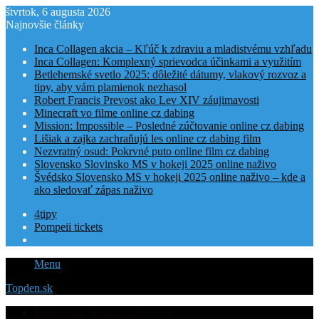
štvrtok, 6 augusta 2026
Najnovšie články
Inca Collagen akcia – Kľúč k zdraviu a mladistvému vzhľadu
Inca Collagen: Komplexný sprievodca účinkami a využitím
Betlehemské svetlo 2025: dôležité dátumy, vlakový rozvoz a
tipy, aby vám plamienok nezhasol
Robert Francis Prevost ako Lev XIV záujimavosti
Minecraft vo filme online cz dabing
Mission: Impossible – Posledné zúčtovanie online cz dabing
Lišiak a zajka zachraňujú les online cz dabing film
Nezvratný osud: Pokrvné puto online film cz dabing
Slovensko Slovinsko MS v hokeji 2025 online naživo
Švédsko Slovensko MS v hokeji 2025 online naživo – kde a
ako sledovať zápas naživo
4tipy
Pompeii tickets
Menu
Topden.sk
Domovská stranka TOPden.sk