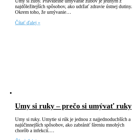
Umy si zuby. Pravidelné umývanie zubov je jedným z
najdôležitejších spôsobov, ako udržať zdravie ústnej dutiny.
Okrem toho, že umývanie…
Čítať ďalej »
Umy si ruky – prečo si umývať ruky
Umy si ruky. Umytie si rúk je jednou z najjednoduchších a
najúčinnejších spôsobov, ako zabrániť šíreniu mnohých
chorôb a infekcií.…