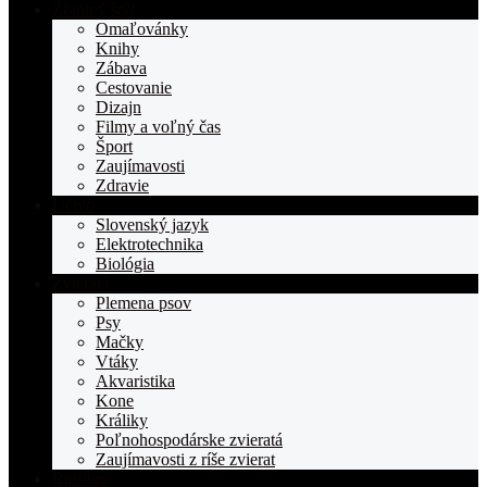
Životný štýl
Omaľovánky
Knihy
Zábava
Cestovanie
Dizajn
Filmy a voľný čas
Šport
Zaujímavosti
Zdravie
Učivo
Slovenský jazyk
Elektrotechnika
Biológia
Zvieratá
Plemena psov
Psy
Mačky
Vtáky
Akvaristika
Kone
Králiky
Poľnohospodárske zvieratá
Zaujímavosti z ríše zvierat
Rastliny