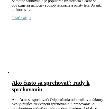
Samotné saunovanie je populárne už storočia a často sa
považuje za užitočný spôsob relaxácie a očisty tela. Avšak,
niektorí sa…
Čítať ďalej »
Ako často sa sprchovať: rady k
sprchovaniu
Ako často sa sprchovať: Odporúčania odborníkov a faktory
ovplyvňujúce frekvenciu sprchovania. Sprchovanie je
nevyhnutnou súčasťou našej osobnej hygieny. Avšak, v…