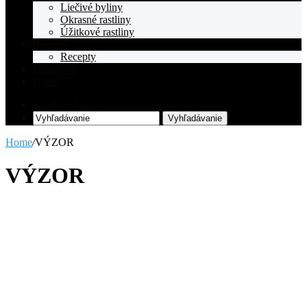
Liečivé byliny
Okrasné rastliny
Úžitkové rastliny
Recepty
Recepty
Osobnosti
O nás
Random Article
Vyhľadávanie
Home
/
VÝZOR
VÝZOR