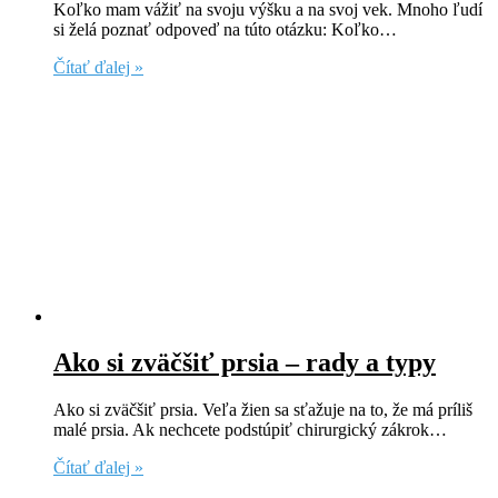
Koľko mam vážiť na svoju výšku a na svoj vek. Mnoho ľudí
si želá poznať odpoveď na túto otázku: Koľko…
Čítať ďalej »
Ako si zväčšiť prsia – rady a typy
Ako si zväčšiť prsia. Veľa žien sa sťažuje na to, že má príliš
malé prsia. Ak nechcete podstúpiť chirurgický zákrok…
Čítať ďalej »