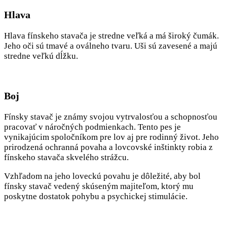
Hlava
Hlava fínskeho stavača je stredne veľká a má široký čumák.
Jeho oči sú tmavé a oválneho tvaru. Uši sú zavesené a majú
stredne veľkú dĺžku.
Boj
Fínsky stavač je známy svojou vytrvalosťou a schopnosťou
pracovať v náročných podmienkach. Tento pes je
vynikajúcim spoločníkom pre lov aj pre rodinný život. Jeho
prirodzená ochranná povaha a lovcovské inštinkty robia z
fínskeho stavača skvelého strážcu.
Vzhľadom na jeho loveckú povahu je dôležité, aby bol
fínsky stavač vedený skúseným majiteľom, ktorý mu
poskytne dostatok pohybu a psychickej stimulácie.