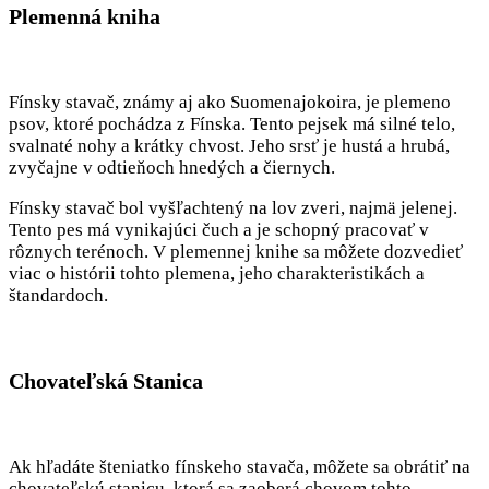
Plemenná kniha
Fínsky stavač, známy aj ako Suomenajokoira, je plemeno
psov, ktoré pochádza z Fínska. Tento pejsek má silné telo,
svalnaté nohy a krátky chvost. Jeho srsť je hustá a hrubá,
zvyčajne v odtieňoch hnedých a čiernych.
Fínsky stavač bol vyšľachtený na lov zveri, najmä jelenej.
Tento pes má vynikajúci čuch a je schopný pracovať v
rôznych terénoch. V plemennej knihe sa môžete dozvedieť
viac o histórii tohto plemena, jeho charakteristikách a
štandardoch.
Chovateľská Stanica
Ak hľadáte šteniatko fínskeho stavača, môžete sa obrátiť na
chovateľskú stanicu, ktorá sa zaoberá chovom tohto