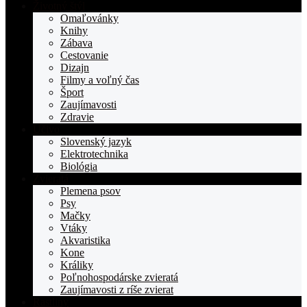
stranka
Životný štýl
TOPden.sk
Omaľovánky
Knihy
Zábava
Cestovanie
Dizajn
Filmy a voľný čas
Šport
Zaujímavosti
Zdravie
Učivo
Slovenský jazyk
Elektrotechnika
Biológia
Zvieratá
Plemena psov
Psy
Mačky
Vtáky
Akvaristika
Kone
Králiky
Poľnohospodárske zvieratá
Zaujímavosti z ríše zvierat
Rastliny