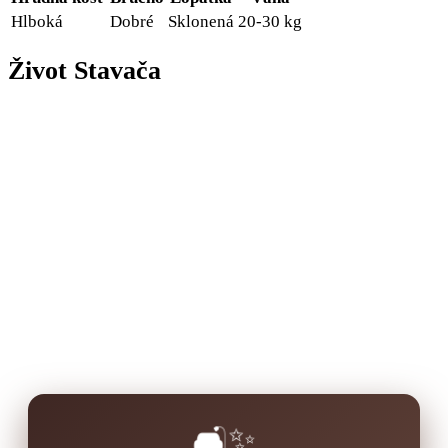
Hlboká
Dobré
Sklonená
20-30 kg
Život Stavača
🛋️✨