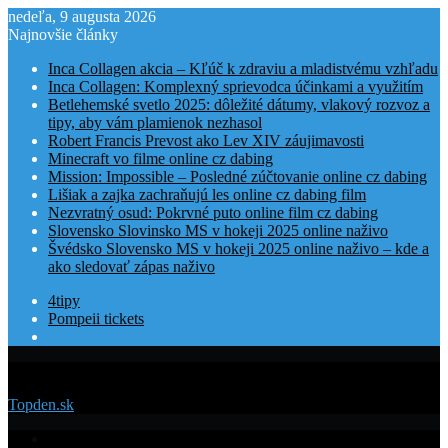
nedeľa, 9 augusta 2026
Najnovšie články
Inca Collagen akcia – Kľúč k zdraviu a mladistvému vzhľadu
Inca Collagen: Komplexný sprievodca účinkami a využitím
Betlehemské svetlo 2025: dôležité dátumy, vlakový rozvoz a
tipy, aby vám plamienok nezhasol
Robert Francis Prevost ako Lev XIV záujimavosti
Minecraft vo filme online cz dabing
Mission: Impossible – Posledné zúčtovanie online cz dabing
Lišiak a zajka zachraňujú les online cz dabing film
Nezvratný osud: Pokrvné puto online film cz dabing
Slovensko Slovinsko MS v hokeji 2025 online naživo
Švédsko Slovensko MS v hokeji 2025 online naživo – kde a
ako sledovať zápas naživo
4tipy
Pompeii tickets
Menu
Topden.sk
Domovská