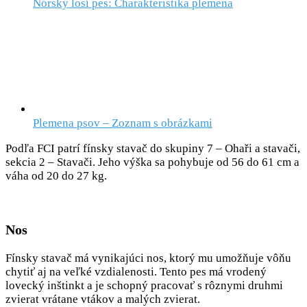
Nórsky losí pes: Charakteristika plemena
Plemena psov – Zoznam s obrázkami
Podľa FCI patrí fínsky stavač do skupiny 7 – Ohaři a stavači,
sekcia 2 – Stavači. Jeho výška sa pohybuje od 56 do 61 cm a
váha od 20 do 27 kg.
Nos
Fínsky stavač má vynikajúci nos, ktorý mu umožňuje vôňu
chytiť aj na veľké vzdialenosti. Tento pes má vrodený
lovecký inštinkt a je schopný pracovať s rôznymi druhmi
zvierat vrátane vtákov a malých zvierat.