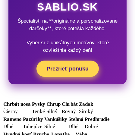
SABLIO.SK
Špecialisti na **originálne a personalizované
darčeky**, ktoré potešia každého.
Vyber si z unikátnych motívov, ktoré
ozvláštnia každý deň!
Prezrieť ponuku
Chrbát nosa
Pysky
Chrup
Chrbát
Zadok
Čierny
Tenké
Silný
Rovný
Široký
Rameno
Pazúriky
Vankúšiky
Stehná
Predhrudie
Dlhé
Tuhejúce
Silné
Dlhé
Dobré
Hrudná kosť
Brucho
Lopatka
Váha