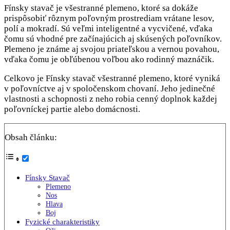
Fínsky stavač je všestranné plemeno, ktoré sa dokáže
prispôsobiť rôznym poľovným prostrediam vrátane lesov,
polí a mokradí. Sú veľmi inteligentné a vycvičené, vďaka
čomu sú vhodné pre začínajúcich aj skúsených poľovníkov.
Plemeno je známe aj svojou priateľskou a vernou povahou,
vďaka čomu je obľúbenou voľbou ako rodinný maznáčik.
Celkovo je Fínsky stavač všestranné plemeno, ktoré vyniká
v poľovníctve aj v spoločenskom chovaní. Jeho jedinečné
vlastnosti a schopnosti z neho robia cenný doplnok každej
poľovníckej partie alebo domácnosti.
Obsah článku:
Fínsky Stavač
Plemeno
Nos
Hlava
Boj
Fyzické charakteristiky