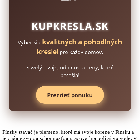
KUPKRESLA.SK
kvalitných a pohodlných
Vyber si z
kresiel
pre každý domov.
Skvelý dizajn, odolnosť a ceny, ktoré
potešia!
Prezrieť ponuku
Fínsky stavač je plemeno, ktoré má svoje korene v Fínsku a
je známe svojou schopnosťou pracovať na poli aj vo vode. V