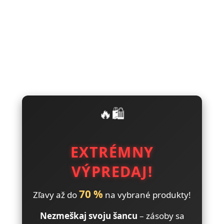
🔥🛍️
EXTRÉMNY
VÝPREDAJ!
70 %
Zľavy až do
na vybrané produkty!
Nezmeškaj svoju šancu
– zásoby sa