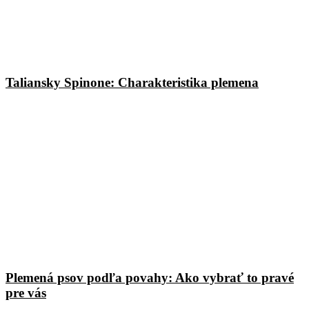
Taliansky Spinone: Charakteristika plemena
Plemená psov podľa povahy: Ako vybrať to pravé
pre vás