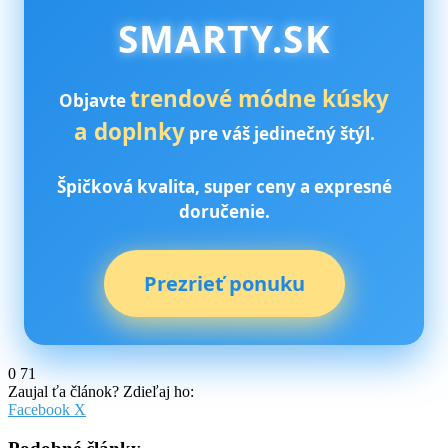
SMARTY.SK
trendové módne kúsky
Objavte
a doplnky
pre váš jedinečný štýl.
Špičková kvalita, super ceny a expresné
doručenie.
Prezrieť ponuku
0
71
Zaujal ťa článok? Zdieľaj ho:
Pinterest
Messenger
Messenger
WhatsApp
Share
Facebook
X
via
Email