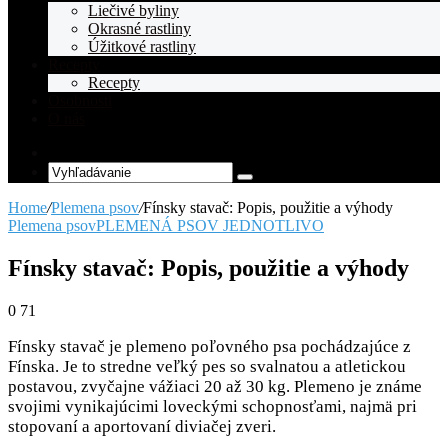
Liečivé byliny
Okrasné rastliny
Úžitkové rastliny
Recepty
Recepty
Osobnosti
O nás
Random
Article
Vyhľadávanie
Home
/
Plemena psov
/
Fínsky stavač: Popis, použitie a výhody
Plemena psov
PLEMENÁ PSOV JEDNOTLIVO
Fínsky stavač: Popis, použitie a výhody
0
71
Fínsky stavač je plemeno poľovného psa pochádzajúce z
Fínska. Je to stredne veľký pes so svalnatou a atletickou
postavou, zvyčajne vážiaci 20 až 30 kg. Plemeno je známe
svojimi vynikajúcimi loveckými schopnosťami, najmä pri
stopovaní a aportovaní diviačej zveri.