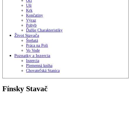
Oči
Uši
Krk
Končatiny
Výraz
Pohyb
Ďalšie Charakteristiky
Život Stavača
Šteňatá
Práca na Poli
Vo Vode
Poznatky a Inzercia
Inzercia
Plemenná kniha
Chovateľská Stanica
Fínsky Stavač