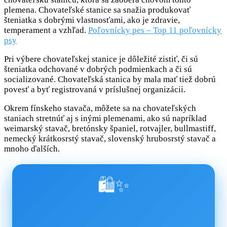
plemena. Chovateľské stanice sa snažia produkovať
šteniatka s dobrými vlastnosťami, ako je zdravie,
temperament a vzhľad.
Poľovnícky pes – Top 11 poľovnícky
psy
Pri výbere chovateľskej stanice je dôležité zistiť, či sú
šteniatka odchované v dobrých podmienkach a či sú
socializované. Chovateľská stanica by mala mať tiež dobrú
povesť a byť registrovaná v príslušnej organizácii.
Okrem fínskeho stavača, môžete sa na chovateľských
staniach stretnúť aj s inými plemenami, ako sú napríklad
weimarský stavač, bretónsky španiel, rotvajler, bullmastiff,
nemecký krátkosrstý stavač, slovenský hrubosrstý stavač a
mnoho ďalších.
🛍️✨