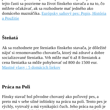
tejto časti sa pozrieme na život fínskeho stavača a na to, čo
môžete očakávať, ak sa rozhodnete mať jedného ako
domáceho maznáčika.
Európsky saňový pes: Popis, História
a Použitie
Šteňatá
Ak sa rozhodnete pre šteniatko fínskeho stavača, je dôležité
nájsť si renomovaného chovateľa, ktorý má zdravé a dobre
socializované šteniatka. Vrh môže mať 6 až 8 šteniatok a
cena šteniatka sa môže pohybovať od 800 do 1500 eur.
Mastné vlasy : 5 domácich liekov
Práca na Poli
Fínsky stavač bol pôvodne chovaný ako poľovný pes, a
preto má v sebe silné inštinkty na prácu na poli. Tento pes je
rýchly, vytrvalý a má vynikajúci čuch. Jeho práca na poli je