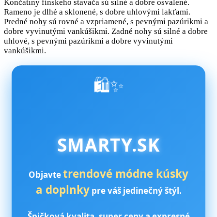
Končatiny fínskeho stavača sú silné a dobre osvalené.
Rameno je dlhé a sklonené, s dobre uhlovými lakťami.
Predné nohy sú rovné a vzpriamené, s pevnými pazúrikmi a
dobre vyvinutými vankúšikmi. Zadné nohy sú silné a dobre
uhlové, s pevnými pazúrikmi a dobre vyvinutými
vankúšikmi.
🛍️✨
SMARTY.SK
trendové módne kúsky
Objavte
a doplnky
pre váš jedinečný štýl.
Špičková kvalita, super ceny a expresné