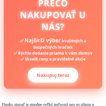
PREČO
NAKUPOVAŤ U
NÁS?
Najširší výber
✅
kvalitných a
bezpečných hračiek
✅ Rýchle dodanie priamo k vám domov
✅ Skvelé ceny a pravidelné akcie
Nakupuj teraz
Fínsky stavač je stredne veľký poľovný pes so silnou a