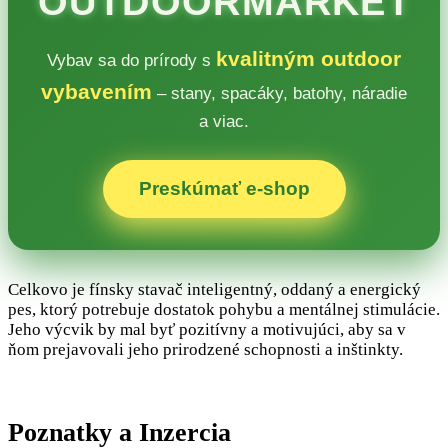
OUTDOORMARKET
kvalitným outdoor
Vybav sa do prírody s
vybavením
– stany, spacáky, batohy, náradie
a viac.
Preskúmať e‑shop
Celkovo je fínsky stavač inteligentný, oddaný a energický
pes, ktorý potrebuje dostatok pohybu a mentálnej stimulácie.
Jeho výcvik by mal byť pozitívny a motivujúci, aby sa v
ňom prejavovali jeho prirodzené schopnosti a inštinkty.
Poznatky a Inzercia