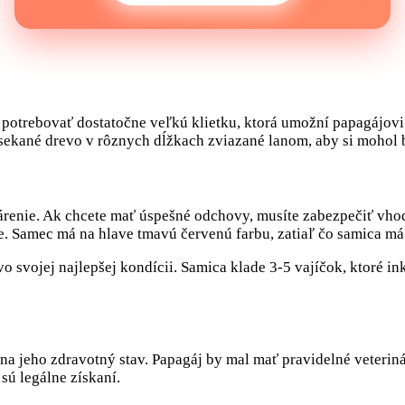
potrebovať dostatočne veľkú klietku, ktorá umožní papagájovi 
ekané drevo v rôznych dĺžkach zviazané lanom, aby si mohol br
árenie. Ak chcete mať úspešné odchovy, musíte zabezpečiť vho
e. Samec má na hlave tmavú červenú farbu, zatiaľ čo samica má 
vo svojej najlepšej kondícii. Samica klade 3-5 vajíčok, ktoré
ať na jeho zdravotný stav. Papagáj by mal mať pravidelné veter
 sú legálne získaní.