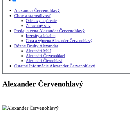
Alexander Červenohlavý
Chov a starostlivosť
Odchovy a párenie
Zdravotný stav
Predaj a cena Alexander Červenohlavý
Inzeráty a lokalita
Cena a výmena Alexander Červenohlavý
Rôzne Druhy Alexandra
Alexandri Malí
Alexandri Červenohlaví
Alexandri Čiernohlaví
Ostatné Informácie Alexander Červenohlavý
Alexander Červenohlavý