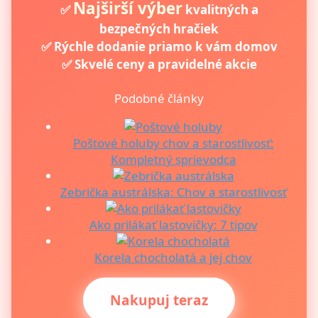
Najširší výber
✅
kvalitných a
bezpečných hračiek
✅ Rýchle dodanie priamo k vám domov
✅ Skvelé ceny a pravidelné akcie
Podobné články
Poštové holuby chov a starostlivosť:
Kompletný sprievodca
Zebrička austrálska: Chov a starostlivosť
Ako prilákať lastovičky: 7 tipov
Korela chocholatá a jej chov
Nakupuj teraz