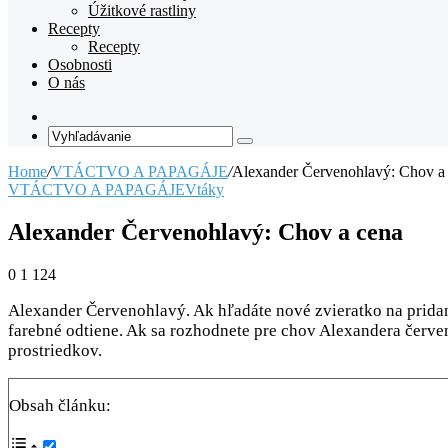
Úžitkové rastliny
Recepty
Recepty
Osobnosti
O nás
Random
Article
Vyhľadávanie
Home
/
VTÁCTVO A PAPAGÁJE
/
Alexander Červenohlavý: Chov a
VTÁCTVO A PAPAGÁJE
Vtáky
Alexander Červenohlavý: Chov a cena
0
1 124
Alexander Červenohlavý. Ak hľadáte nové zvieratko na pridan
farebné odtiene. Ak sa rozhodnete pre chov Alexandera červeno
prostriedkov.
Obsah článku: