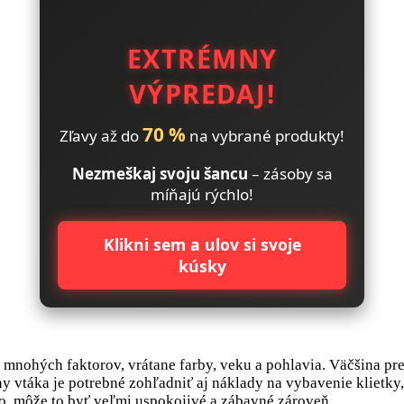
EXTRÉMNY
VÝPREDAJ!
70 %
Zľavy až do
na vybrané produkty!
Nezmeškaj svoju šancu
– zásoby sa
míňajú rýchlo!
Klikni sem a ulov si svoje
kúsky
 mnohých faktorov, vrátane farby, veku a pohlavia. Väčšina pr
vtáka je potrebné zohľadniť aj náklady na vybavenie klietky, k
o, môže to byť veľmi uspokojivé a zábavné zároveň.