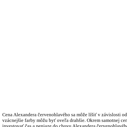
Cena Alexandera červenohlavého sa môže líšiť v závislosti od
vzácnejšie farby môžu byť oveľa drahšie. Okrem samotnej ceny 
investovať čas a peniaze do chovu Alexandera červenohlavéh