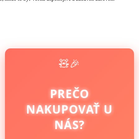
🧸🎉
PREČO
NAKUPOVAŤ U
NÁS?