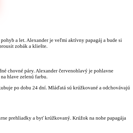
pohyb a let. Alexander je veľmi aktívny papagáj a bude si
ousit zobák a kliešte.
dné chovné páry. Alexander červenohlavý je pohlavne
na hlave zelenú farbu.
 inkubuje po dobu 24 dní. Mláďatá sú krúžkované a odchovávajú
inárne prehliadky a byť krúžkovaný. Krúžok na nohe papagája