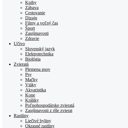
Knihy
Zábava
Cestovanie
Dizajn
Filmy a voľný čas
Šport
Zaujímavosti
Zdravie
Učivo
Slovenský jazyk
Elektrotechnika
Biológia
Zvieratá
Plemena psov
Psy
Mačky
Vtáky
Akvaristika
Kone
Králiky
Poľnohospodárske zvieratá
Zaujímavosti z ríše zvierat
Rastliny
Liečivé byliny
Okrasné rastliny