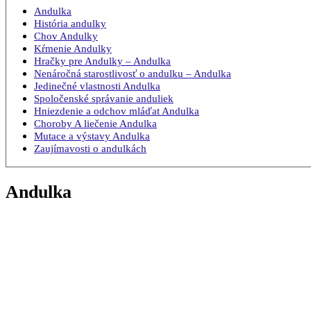
Andulka
História andulky
Chov Andulky
Kŕmenie Andulky
Hračky pre Andulky – Andulka
Nenáročná starostlivosť o andulku – Andulka
Jedinečné vlastnosti Andulka
Spoločenské správanie anduliek
Hniezdenie a odchov mláďat Andulka
Choroby A liečenie Andulka
Mutace a výstavy Andulka
Zaujímavosti o andulkách
Andulka