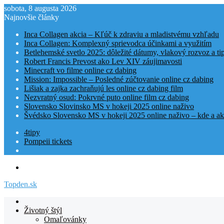
sobota, 8 augusta 2026
Najnovšie články
Inca Collagen akcia – Kľúč k zdraviu a mladistvému vzhľadu
Inca Collagen: Komplexný sprievodca účinkami a využitím
Betlehemské svetlo 2025: dôležité dátumy, vlakový rozvoz a t
Robert Francis Prevost ako Lev XIV záujimavosti
Minecraft vo filme online cz dabing
Mission: Impossible – Posledné zúčtovanie online cz dabing
Lišiak a zajka zachraňujú les online cz dabing film
Nezvratný osud: Pokrvné puto online film cz dabing
Slovensko Slovinsko MS v hokeji 2025 online naživo
Švédsko Slovensko MS v hokeji 2025 online naživo – kde a ak
4tipy
Pompeii tickets
Menu
Topden.sk
Domovská
stranka
Životný štýl
TOPden.sk
Omaľovánky