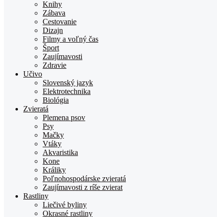
Knihy
Zábava
Cestovanie
Dizajn
Filmy a voľný čas
Šport
Zaujímavosti
Zdravie
Učivo
Slovenský jazyk
Elektrotechnika
Biológia
Zvieratá
Plemena psov
Psy
Mačky
Vtáky
Akvaristika
Kone
Králiky
Poľnohospodárske zvieratá
Zaujímavosti z ríše zvierat
Rastliny
Liečivé byliny
Okrasné rastliny