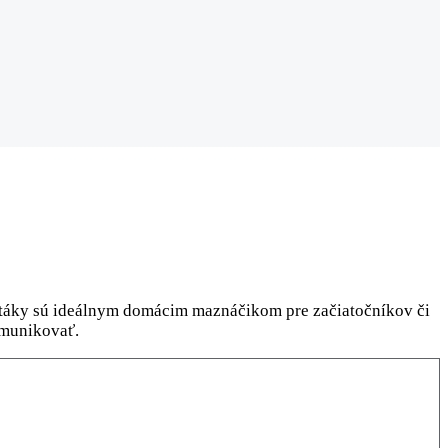
é vtáky sú ideálnym domácim maznáčikom pre začiatočníkov či
omunikovať.