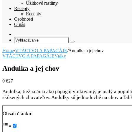
Úžitkové rastliny
Recepty
Recepty
Osobnosti
O nás
Random
Article
Vyhľadávanie
Home
/
VTÁCTVO A PAPAGÁJE
/
Andulka a jej chov
VTÁCTVO A PAPAGÁJE
Vtáky
Andulka a jej chov
0
627
Andulka, tiež známa ako papagáj vlnkovaný, je malý a populá
skúsených chovateľov. Andulky sú jednoduché na chov a ľah
Obsah článku: