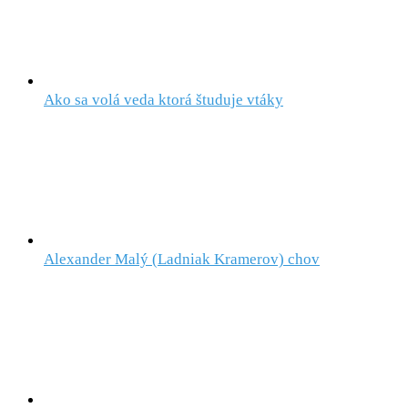
Ako sa volá veda ktorá študuje vtáky
Alexander Malý (Ladniak Kramerov) chov