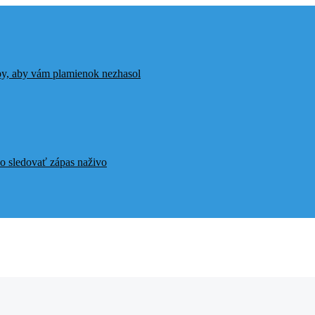
ipy, aby vám plamienok nezhasol
o sledovať zápas naživo