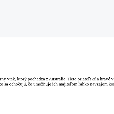
rny vták, ktorý pochádza z Austrálie. Tieto priateľské a hrav
ko sa ochočujú, čo umožňuje ich majiteľom ľahko navzájom k