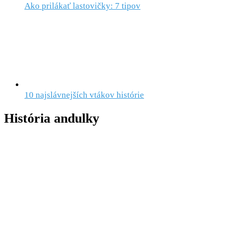
Ako prilákať lastovičky: 7 tipov
10 najslávnejších vtákov histórie
História andulky