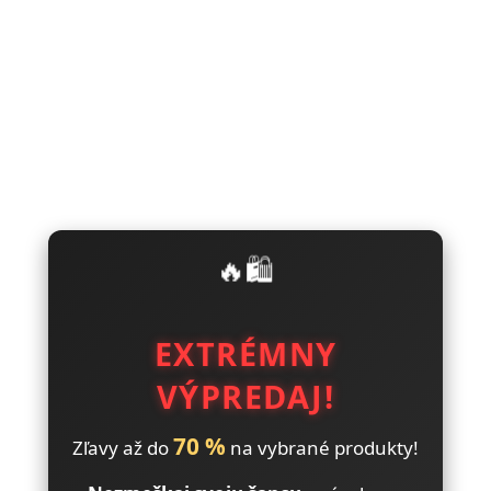
🔥🛍️
EXTRÉMNY
VÝPREDAJ!
70 %
Zľavy až do
na vybrané produkty!