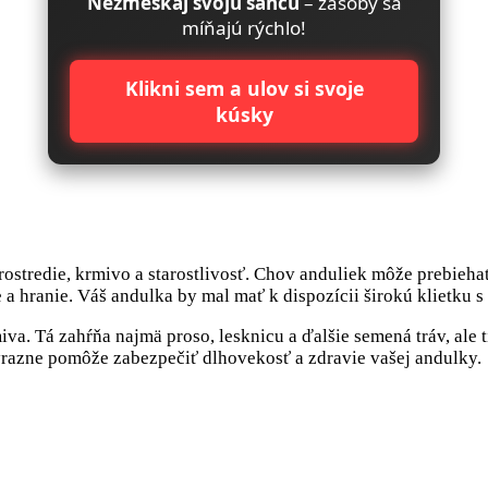
Nezmeškaj svoju šancu
– zásoby sa
míňajú rýchlo!
Klikni sem a ulov si svoje
kúsky
ostredie, krmivo a starostlivosť. Chov anduliek môže prebiehať
nie a hranie. Váš andulka by mal mať k dispozícii širokú kliet
iva. Tá zahŕňa najmä proso, lesknicu a ďalšie semená tráv, ale
ýrazne pomôže zabezpečiť dlhovekosť a zdravie vašej andulky.