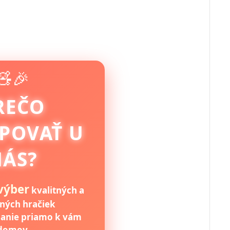
🧸🎉
REČO
POVAŤ U
ÁS?
 výber
kvalitných a
ných hračiek
danie priamo k vám
domov