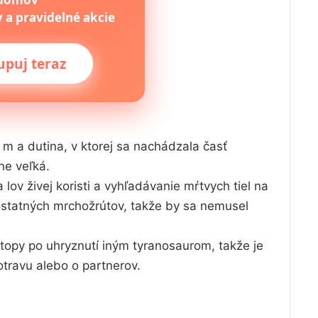
 a pravidelné akcie
puj teraz
 m a dutina, v ktorej sa nachádzala časť
e veľká.
lov živej koristi a vyhľadávanie mŕtvych tiel na
ostatných mrchožrútov, takže by sa nemusel
stopy po uhryznutí iným tyranosaurom, takže je
otravu alebo o partnerov.