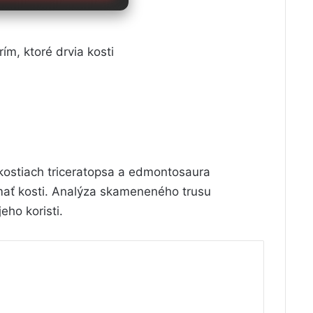
ím, ktoré drvia kosti
 kostiach triceratopsa a edmontosaura
mať kosti. Analýza skameneného trusu
eho koristi.