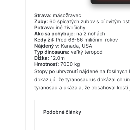
Strava
: mäsožravec
Zuby
: 60 špicatých zubov s pílovitým ostr
Potrava:
iné živočíchy
Ako sa pohybuje:
na 2 nohách
Kedy žil
: Pred 68-66 miliónmi rokov
Nájdený v:
Kanada, USA
Typ dinosaura:
veľký teropod
Dĺžka:
12.0m
Hmotnosť:
7000 kg
Stopy po uhryznutí nájdené na fosílnych
dokazujú, že tyranosaurus dokázal chrú
tyranosaura ukázala, že obsahoval kosti j
Podobné články