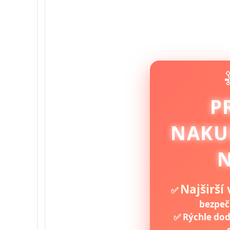
P
NAKU
N
Najširší
✅
bezpeč
✅ Rýchle do