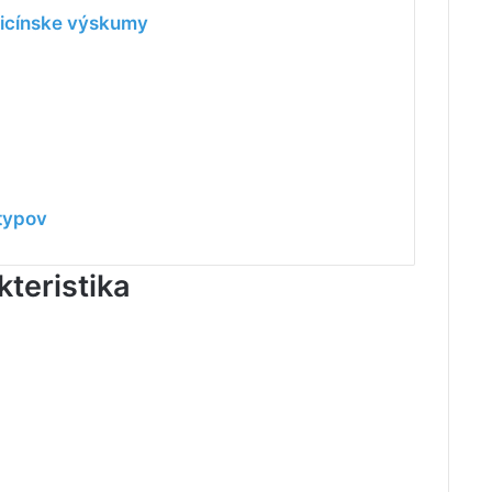
dicínske výskumy
typov
teristika