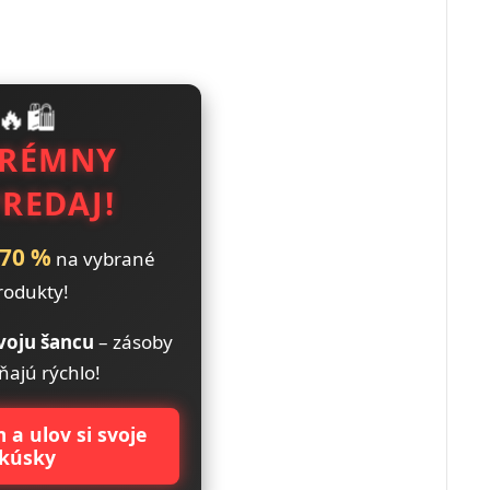
🔥🛍️
TRÉMNY
REDAJ!
70 %
na vybrané
rodukty!
voju šancu
– zásoby
ňajú rýchlo!
 a ulov si svoje
kúsky