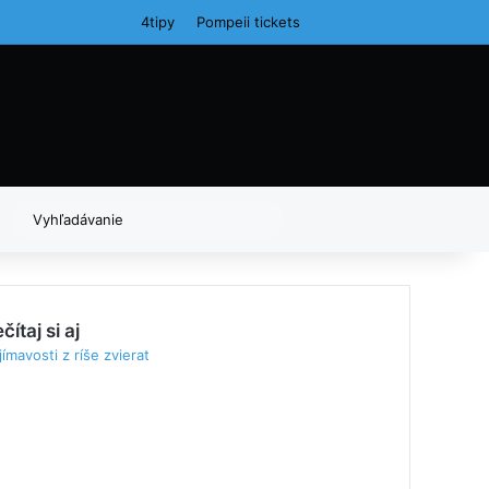
4tipy
Pompeii tickets
Random Article
Vyhľadávanie
čítaj si aj
ímavosti z ríše zvierat