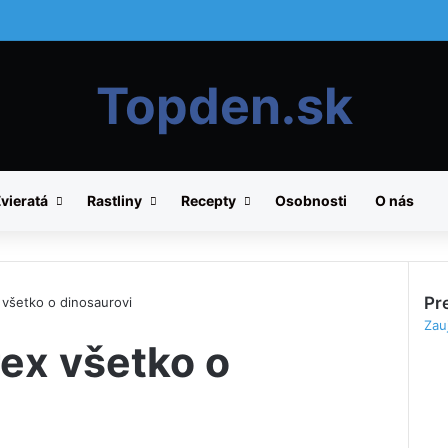
Topden.sk
vieratá
Rastliny
Recepty
Osobnosti
O nás
Pre
 všetko o dinosaurovi
C
Zauj
ex všetko o
l
o
s
e