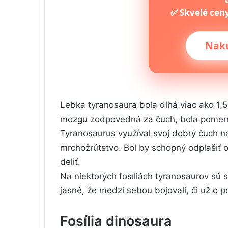
✅ Skvelé ceny
Naku
Lebka tyranosaura bola dlhá viac ako 1,5
mozgu zodpovedná za čuch, bola pomern
Tyranosaurus využíval svoj dobrý čuch na 
mrchožrútstvo. Bol by schopný odplašiť 
deliť.
Na niektorých fosíliách tyranosaurov sú 
jasné, že medzi sebou bojovali, či už o p
Fosília dinosaura