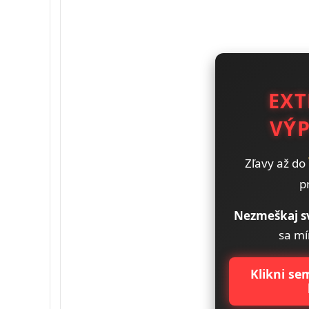
EX
VÝP
Zľavy až do
p
Nezmeškaj s
sa mí
Klikni sem