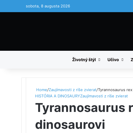
sobota, 8 augusta 2026
Domovská stranka TOPden.sk
Životný štýl
Učivo
Z
Home
/
Zaujímavosti z ríše zvierat
/
Tyrannosaurus rex
HISTÓRIA A DINOSAURY
Zaujímavosti z ríše zvierat
Tyrannosaurus r
dinosaurovi