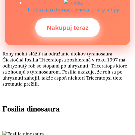
Fretka ako domáce zviera – rady a tipy
Nakupuj teraz
Rohy mohli slúžiť na odrážanie útokov tyranosaura.
Čiastočná fosília Triceratopsa zozbieraná v roku 1997 má
odhryznutý roh so stopami po uhryznutí, Triceratops ktoré
sa zhodujú s týranosaurom. Fosília ukazuje, že roh sa po
uhryznutí zahojil, takže aspoň niektorí Triceratopsi tieto
stretnutia prežili.
Fosília dinosaura