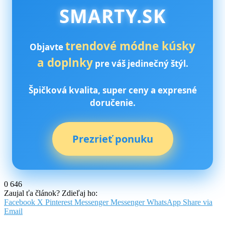
SMARTY.SK
trendové módne kúsky
Objavte
a doplnky
pre váš jedinečný štýl.
Špičková kvalita, super ceny a expresné
doručenie.
Prezrieť ponuku
0
646
Zaujal ťa článok? Zdieľaj ho:
Facebook
X
Pinterest
Messenger
Messenger
WhatsApp
Share via
Email