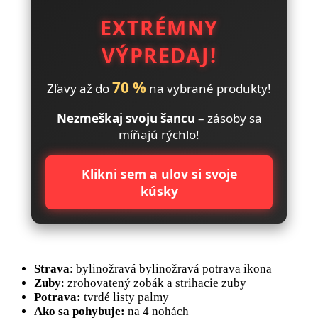
EXTRÉMNY
VÝPREDAJ!
70 %
Zľavy až do
na vybrané produkty!
Nezmeškaj svoju šancu
– zásoby sa
míňajú rýchlo!
Klikni sem a ulov si svoje
kúsky
Strava
: bylinožravá bylinožravá potrava ikona
Zuby
: zrohovatený zobák a strihacie zuby
Potrava:
tvrdé listy palmy
Ako sa pohybuje:
na 4 nohách