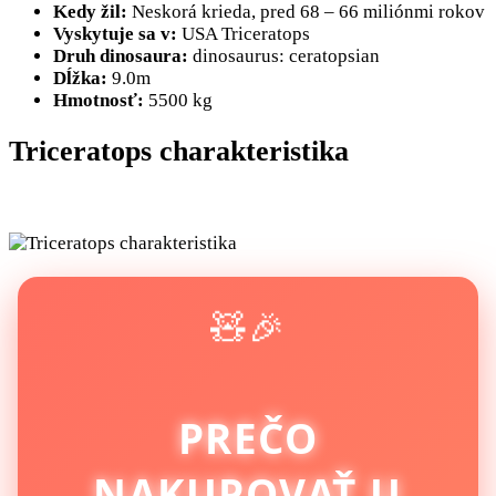
Kedy žil:
Neskorá krieda, pred 68 – 66 miliónmi rokov
Vyskytuje sa v:
USA Triceratops
Druh dinosaura:
dinosaurus: ceratopsian
Dĺžka:
9.0m
Hmotnosť:
5500 kg
Triceratops charakteristika
🧸🎉
PREČO
NAKUPOVAŤ U