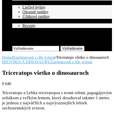
Rastliny
Liečivé byliny
Okrasné rastliny
Úžitkové rastliny
Recepty
Recepty
Osobnosti
O nás
Random Article
Vyhľadávanie
Home
/
Zaujímavosti z ríše zvierat
/
Triceratops všetko o dinosauroch
HISTÓRIA A DINOSAURY
Zaujímavosti z ríše zvierat
Triceratops všetko o dinosauroch
0
646
Triceratops a Lebka triceratopsa s tromi rohmi, papagájovým
zobákom a veľkým lemom, ktorý dosahoval takmer 1 meter,
je jednou z najväčších a najvýraznejších lebiek
suchozemských zvierat.