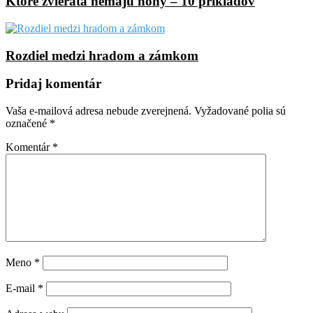
Ktoré zvieratá nemajú nohy – 10 príkladov
Rozdiel medzi hradom a zámkom
Pridaj komentár
Vaša e-mailová adresa nebude zverejnená.
Vyžadované polia sú
označené
*
Komentár
*
Meno
*
E-mail
*