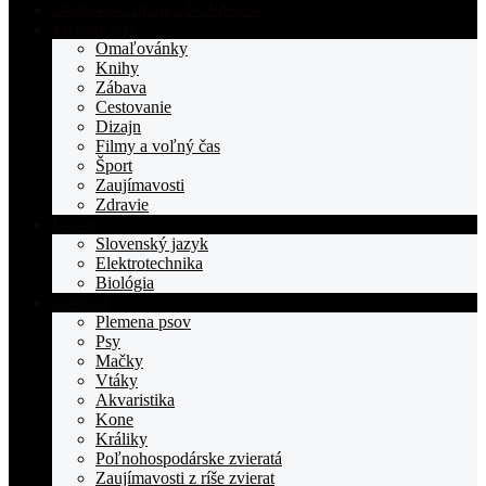
Domovská stranka TOPden.sk
Životný štýl
Omaľovánky
Knihy
Zábava
Cestovanie
Dizajn
Filmy a voľný čas
Šport
Zaujímavosti
Zdravie
Učivo
Slovenský jazyk
Elektrotechnika
Biológia
Zvieratá
Plemena psov
Psy
Mačky
Vtáky
Akvaristika
Kone
Králiky
Poľnohospodárske zvieratá
Zaujímavosti z ríše zvierat