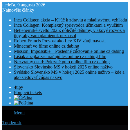
nedeľa, 9 augusta 2026
Najnovšie články
Inca Collagen akcia – Kľúč k zdraviu a mladistvému vzhľadu
Inca Collagen: Komplexný sprievodca účinkami a využitím
Betlehemské svetlo 2025: dôležité dátumy, vlakový rozvoz a
tipy, aby vám plamienok nezhasol
Robert Francis Prevost ako Lev XIV záujimavosti
Minecraft vo filme online cz dabing
Mission: Impossible – Posledné zúčtovanie online cz dabing
Lišiak a zajka zachraňujú les online cz dabing film
Nezvratný osud: Pokrvné puto online film cz dabing
Slovensko Slovinsko MS v hokeji 2025 online naživo
Švédsko Slovensko MS v hokeji 2025 online naživo – kde a
ako sledovať zápas naživo
4tipy
Pompeii tickets
Menu
Topden.sk