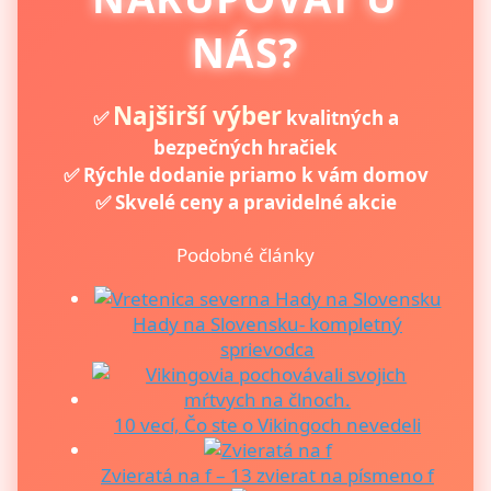
NÁS?
Najširší výber
✅
kvalitných a
bezpečných hračiek
✅ Rýchle dodanie priamo k vám domov
✅ Skvelé ceny a pravidelné akcie
Podobné články
Hady na Slovensku- kompletný
sprievodca
10 vecí, Čo ste o Vikingoch nevedeli
Zvieratá na f – 13 zvierat na písmeno f