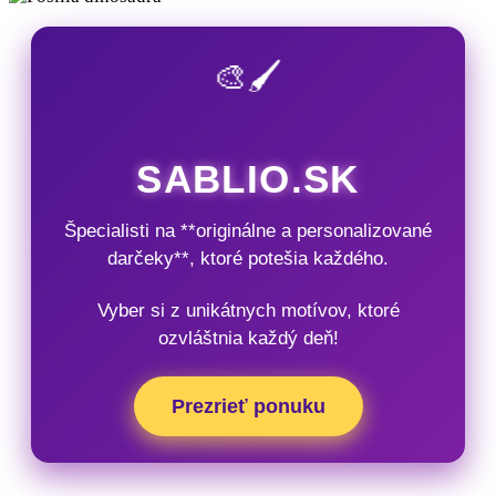
🎨🖌️
SABLIO.SK
Špecialisti na **originálne a personalizované
darčeky**, ktoré potešia každého.
Vyber si z unikátnych motívov, ktoré
ozvláštnia každý deň!
Prezrieť ponuku