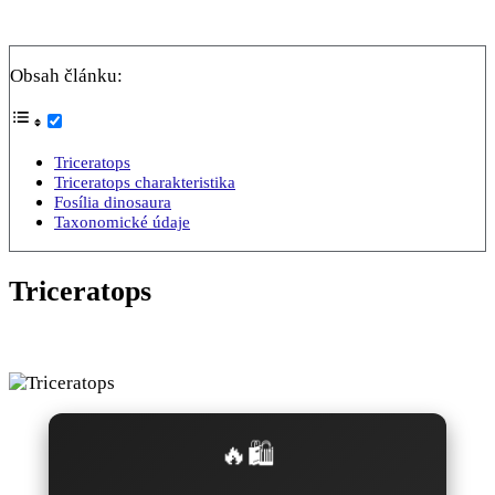
Obsah článku:
Triceratops
Triceratops charakteristika
Fosília dinosaura
Taxonomické údaje
Triceratops
🔥🛍️