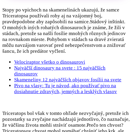
Stopy po vpichoch na skamenelinách ukazujú, že samce
Triceratopsa používali rohy aj na vzájomný boj,
pravdepodobne aby zapôsobili na samice.Stádový inštinkt.
O mnohých iných rohatých dinosauroch je známe, že žili v
stádach, pretože sa našli fosílie mnohých rôznych jedincov
na rovnakom mieste. Pohybom v stádach sa dravé zvieratá
môžu navzájom varovať pred nebezpečenstvom a znižovať
šancu, že ich predátor vyčlení.
Velociraptor všetko o dinosaurovi
Najväčší dinosaury na svete : 15 najväčších
dinosaurov
Skameneliny 12 najväčších objavov fosílii na svete
Pivo na vlasy: Tu je návod, ako používať pivo na
dosiahnutie zdravých, jemných a lesklých vlasov
Triceratops bol však v tomto ohľade nezvyčajný, pretože ich
pozostatky sa zvyčajne nachádzajú jednotlivo, čo naznačuje,
že väčšinu života mohli stráviť osamote.Prečo ten chvost?
Triceratopsov chvost mohol pomáhať chrániť jeho krk, ale