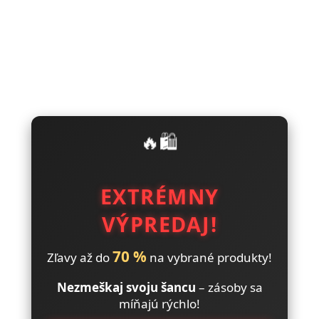
🔥🛍️
EXTRÉMNY
VÝPREDAJ!
70 %
Zľavy až do
na vybrané produkty!
Nezmeškaj svoju šancu
– zásoby sa
míňajú rýchlo!