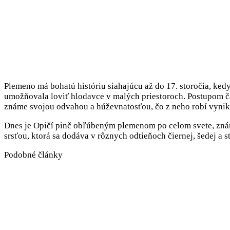
Plemeno má bohatú históriu siahajúcu až do 17. storočia, ke
umožňovala loviť hlodavce v malých priestoroch. Postupom č
známe svojou odvahou a húževnatosťou, čo z neho robí vynik
Dnes je Opičí pinč obľúbeným plemenom po celom svete, známy
srsťou, ktorá sa dodáva v rôznych odtieňoch čiernej, šedej a s
Podobné články