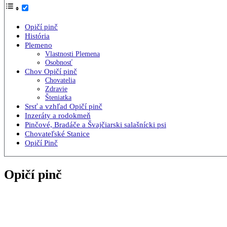
Opičí pinč
História
Plemeno
Vlastnosti Plemena
Osobnosť
Chov Opičí pinč
Chovatelia
Zdravie
Šteniatka
Srsť a vzhľad Opičí pinč
Inzeráty a rodokmeň
Pinčové, Bradáče a Švajčiarski salašnícki psi
Chovateľské Stanice
Opičí Pinč
Opičí pinč