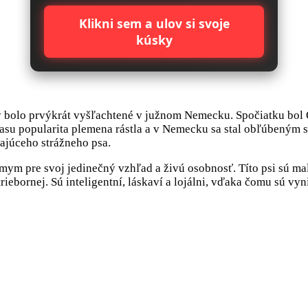
Klikni sem a ulov si svoje
kúsky
dy bolo prvýkrát vyšľachtené v južnom Nemecku. Spočiatku bol 
asu popularita plemena rástla a v Nemecku sa stal obľúbeným 
ajúceho strážneho psa.
m pre svoj jedinečný vzhľad a živú osobnosť. Títo psi sú malí
triebornej. Sú inteligentní, láskaví a lojálni, vďaka čomu sú v