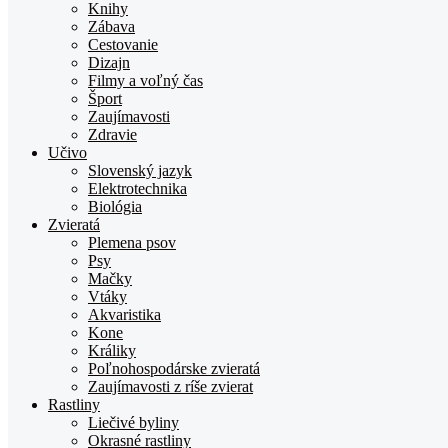
Knihy
Zábava
Cestovanie
Dizajn
Filmy a voľný čas
Šport
Zaujímavosti
Zdravie
Učivo
Slovenský jazyk
Elektrotechnika
Biológia
Zvieratá
Plemena psov
Psy
Mačky
Vtáky
Akvaristika
Kone
Králiky
Poľnohospodárske zvieratá
Zaujímavosti z ríše zvierat
Rastliny
Liečivé byliny
Okrasné rastliny