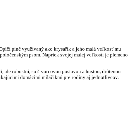
Opičí pinč využívaný ako krysařík a jeho malá veľkosť mu
spoločenským psom. Napriek svojej malej veľkosti je plemeno
, ale robustní, so štvorcovou postavou a hustou, drôtenou
ynikajúcimi domácimi miláčikmi pre rodiny aj jednotlivcov.