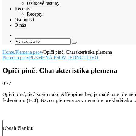
Úžitkové rastliny
Recepty
Recepty
Osobnosti
O nás
Random
Article
Vyhľadávanie
Home
/
Plemena psov
/
Opičí pinč: Charakteristika plemena
Plemena psov
PLEMENÁ PSOV JEDNOTLIVO
Opičí pinč: Charakteristika plemena
0
77
Opičí pinč, tiež známy ako Affenpinscher, je malé psie ple
federáciou (FCI). Názov plemena sa v nemčine prekladá ako „o
Obsah článku: