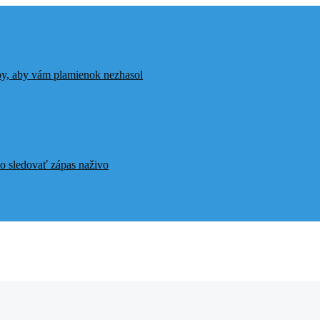
ipy, aby vám plamienok nezhasol
o sledovať zápas naživo