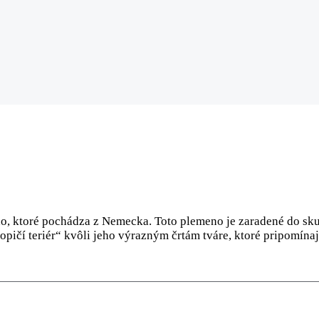
meno, ktoré pochádza z Nemecka. Toto plemeno je zaradené do 
pičí teriér“ kvôli jeho výrazným črtám tváre, ktoré pripomínaj