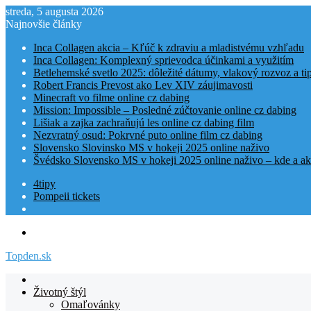
streda, 5 augusta 2026
Najnovšie články
Inca Collagen akcia – Kľúč k zdraviu a mladistvému vzhľadu
Inca Collagen: Komplexný sprievodca účinkami a využitím
Betlehemské svetlo 2025: dôležité dátumy, vlakový rozvoz a t
Robert Francis Prevost ako Lev XIV záujimavosti
Minecraft vo filme online cz dabing
Mission: Impossible – Posledné zúčtovanie online cz dabing
Lišiak a zajka zachraňujú les online cz dabing film
Nezvratný osud: Pokrvné puto online film cz dabing
Slovensko Slovinsko MS v hokeji 2025 online naživo
Švédsko Slovensko MS v hokeji 2025 online naživo – kde a ak
4tipy
Pompeii tickets
Menu
Topden.sk
Domovská
stranka
Životný štýl
TOPden.sk
Omaľovánky