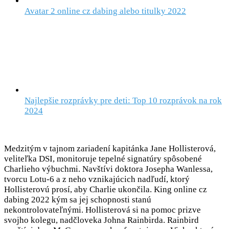
Avatar 2 online cz dabing alebo titulky 2022
Najlepšie rozprávky pre deti: Top 10 rozprávok na rok
2024
Medzitým v tajnom zariadení kapitánka Jane Hollisterová,
veliteľka DSI, monitoruje tepelné signatúry spôsobené
Charlieho výbuchmi. Navštívi doktora Josepha Wanlessa,
tvorcu Lotu-6 a z neho vznikajúcich nadľudí, ktorý
Hollisterovú prosí, aby Charlie ukončila. King online cz
dabing 2022 kým sa jej schopnosti stanú
nekontrolovateľnými. Hollisterová si na pomoc prizve
svojho kolegu, nadčloveka Johna Rainbirda. Rainbird