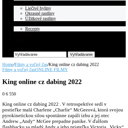
Rastliny
Liečivé byliny
Okrasné rastliny
Úžitkové rastliny
Recepty
Recepty
Osobnosti
O nás
Random Article
Vyhľadávanie
Home
/
Filmy a voľný čas
/
King online cz dabing 2022
Filmy a voľný čas
ONLINE FILMY
King online cz dabing 2022
0
6 550
King online cz dabing 2022 . V retrospektíve sedí v
postieľke malá Charlene „Charlie“ McGeeová, ktorá svojou
pyrokinetickou silou spontánne zapáli izbu a jej otec
Andrew „Andy“ McGee prepadne panike. V ďalšom
flashbacku sa mladý Andy a jeho priateľka Victoria „Vicky“