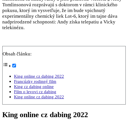
Tomlinsonová rozprávajú s doktorom v rámci klinického
pokusu, ktorý im vysvetľuje, že im bude vpichnutý
experimentálny chemický liek Lot-6, ktorý im tajne dáva
nadprirodzené schopnosti: Andy získa telepatiu a Vicky
telekinézu.
Obsah článku:
King online cz dabing 2022
Francúzky rodinný film
King cz dabing online
Film o levovi cz dabing
King online cz dabing 2022
King online cz dabing 2022