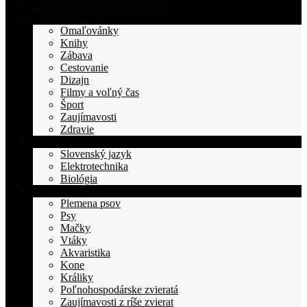
Domovská stranka TOPden.sk
Životný štýl
Omaľovánky
Knihy
Zábava
Cestovanie
Dizajn
Filmy a voľný čas
Šport
Zaujímavosti
Zdravie
Učivo
Slovenský jazyk
Elektrotechnika
Biológia
Zvieratá
Plemena psov
Psy
Mačky
Vtáky
Akvaristika
Kone
Králiky
Poľnohospodárske zvieratá
Zaujímavosti z ríše zvierat