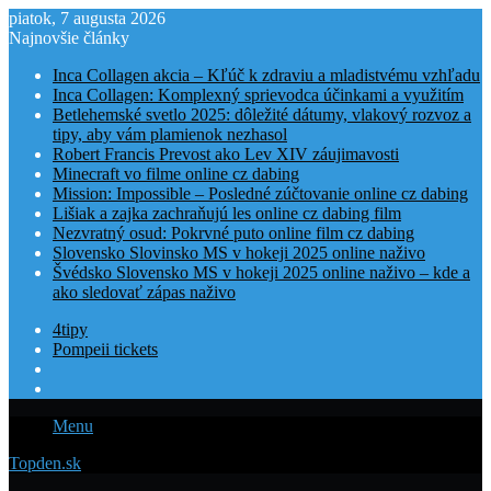
piatok, 7 augusta 2026
Najnovšie články
Inca Collagen akcia – Kľúč k zdraviu a mladistvému vzhľadu
Inca Collagen: Komplexný sprievodca účinkami a využitím
Betlehemské svetlo 2025: dôležité dátumy, vlakový rozvoz a
tipy, aby vám plamienok nezhasol
Robert Francis Prevost ako Lev XIV záujimavosti
Minecraft vo filme online cz dabing
Mission: Impossible – Posledné zúčtovanie online cz dabing
Lišiak a zajka zachraňujú les online cz dabing film
Nezvratný osud: Pokrvné puto online film cz dabing
Slovensko Slovinsko MS v hokeji 2025 online naživo
Švédsko Slovensko MS v hokeji 2025 online naživo – kde a
ako sledovať zápas naživo
4tipy
Pompeii tickets
Menu
Topden.sk