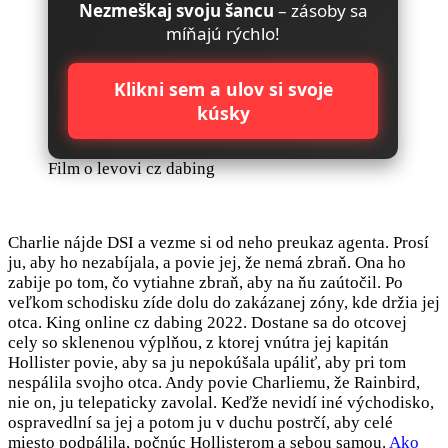
Nezmeškaj svoju šancu
– zásoby sa
míňajú rýchlo!
Klikni sem a ulov si svoje
kúsky
Film o levovi cz dabing
Charlie nájde DSI a vezme si od neho preukaz agenta. Prosí
ju, aby ho nezabíjala, a povie jej, že nemá zbraň. Ona ho
zabije po tom, čo vytiahne zbraň, aby na ňu zaútočil. Po
veľkom schodisku zíde dolu do zakázanej zóny, kde držia jej
otca. King online cz dabing 2022. Dostane sa do otcovej
cely so sklenenou výplňou, z ktorej vnútra jej kapitán
Hollister povie, aby sa ju nepokúšala upáliť, aby pri tom
nespálila svojho otca. Andy povie Charliemu, že Rainbird,
nie on, ju telepaticky zavolal. Keďže nevidí iné východisko,
ospravedlní sa jej a potom ju v duchu postrčí, aby celé
miesto podpálila, počnúc Hollisterom a sebou samou.
Ako