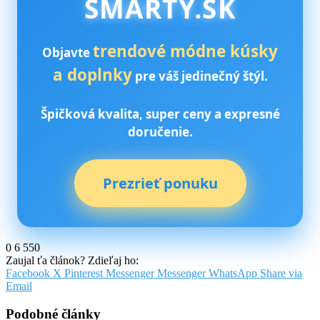
SMARTY.SK
trendové módne kúsky
Objavte
a doplnky
pre váš jedinečný štýl.
Špičková kvalita, super ceny a expresné
doručenie.
Prezrieť ponuku
0
6 550
Zaujal ťa článok? Zdieľaj ho:
Facebook
X
Pinterest
Messenger
Messenger
WhatsApp
Share via
Email
Podobné články