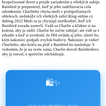
bezpečnostné dvere a prejde zariadením a všetkých zabije.
Rainbird je prepustený, keď je jeho zadržiavacia cela
odomknutá. Charlieho chytia muži v protipožiarnych
oblekoch, nedokáže ich všetkých zabiť.King online cz
dabing 2022 Muži sa ju chystajú zneškodniť, keď ich
Rainbird zozadu zastrelí. Vzdá sa Charlie a kľakne si na
kolená, aby ju súdil. Charlie ho začne zabíjať, ale vidí sa v
zrkadle a keď si uvedomí, že DSI ovláda aj jeho, ušetrí ho,
kým nakoniec podpáli zvyšok budovy. Nakoniec je vidieť
Charlieho, ako kráča na pláž a Rainbird ho nasleduje. S
vedomím, že je na svete sama, Charlie dovolí Rainbirdovi,
aby ju niesol, a spoločne odchádzajú.
🛍️✨