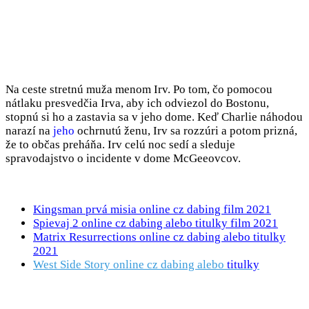
Na ceste stretnú muža menom Irv. Po tom, čo pomocou
nátlaku presvedčia Irva, aby ich odviezol do Bostonu,
stopnú si ho a zastavia sa v jeho dome. Keď Charlie náhodou
narazí na
jeho
ochrnutú ženu, Irv sa rozzúri a potom prizná,
že to občas preháňa. Irv celú noc sedí a sleduje
spravodajstvo o incidente v dome McGeeovcov.
Kingsman prvá misia online cz dabing film 2021
Spievaj 2 online cz dabing alebo titulky film 2021
Matrix Resurrections online cz dabing alebo titulky
2021
West Side Story online cz dabing alebo
titulky