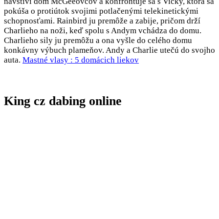
navštívi dom McGeeovcov a konfrontuje sa s Vicky, ktorá sa
pokúša o protiútok svojimi potlačenými telekinetickými
schopnosťami. Rainbird ju premôže a zabije, pričom drží
Charlieho na noži, keď spolu s Andym vchádza do domu.
Charlieho sily ju premôžu a ona vyšle do celého domu
konkávny výbuch plameňov. Andy a Charlie utečú do svojho
auta.
Mastné vlasy : 5 domácich liekov
King cz dabing online