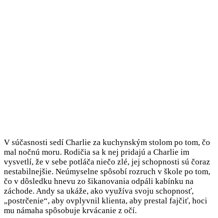
V súčasnosti sedí Charlie za kuchynským stolom po tom, čo
mal nočnú moru. Rodičia sa k nej pridajú a Charlie im
vysvetlí, že v sebe potláča niečo zlé, jej schopnosti sú čoraz
nestabilnejšie. Neúmyselne spôsobí rozruch v škole po tom,
čo v dôsledku hnevu zo šikanovania odpáli kabínku na
záchode. Andy sa ukáže, ako využíva svoju schopnosť,
„postrčenie“, aby ovplyvnil klienta, aby prestal fajčiť, hoci
mu námaha spôsobuje krvácanie z očí.