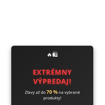
🔥🛍️
EXTRÉMNY
VÝPREDAJ!
70 %
Zľavy až do
na vybrané
produkty!