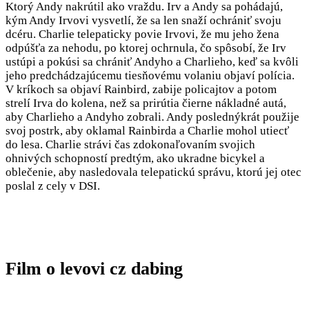
Ktorý Andy nakrútil ako vraždu. Irv a Andy sa pohádajú,
kým Andy Irvovi vysvetlí, že sa len snaží ochrániť svoju
dcéru. Charlie telepaticky povie Irvovi, že mu jeho žena
odpúšťa za nehodu, po ktorej ochrnula, čo spôsobí, že Irv
ustúpi a pokúsi sa chrániť Andyho a Charlieho, keď sa kvôli
jeho predchádzajúcemu tiesňovému volaniu objaví polícia.
V kríkoch sa objaví Rainbird, zabije policajtov a potom
strelí Irva do kolena, než sa prirútia čierne nákladné autá,
aby Charlieho a Andyho zobrali. Andy poslednýkrát použije
svoj postrk, aby oklamal Rainbirda a Charlie mohol utiecť
do lesa. Charlie strávi čas zdokonaľovaním svojich
ohnivých schopností predtým, ako ukradne bicykel a
oblečenie, aby nasledovala telepatickú správu, ktorú jej otec
poslal z cely v DSI.
Film o levovi cz dabing