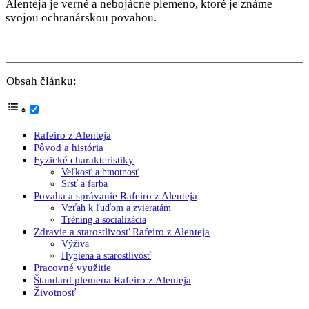
Alenteja je verné a nebojácne plemeno, ktoré je známe
svojou ochranárskou povahou.
Obsah článku:
Rafeiro z Alenteja
Pôvod a história
Fyzické charakteristiky
Veľkosť a hmotnosť
Srsť a farba
Povaha a správanie Rafeiro z Alenteja
Vzťah k ľuďom a zvieratám
Tréning a socializácia
Zdravie a starostlivosť Rafeiro z Alenteja
Výživa
Hygiena a starostlivosť
Pracovné využitie
Štandard plemena Rafeiro z Alenteja
Životnosť