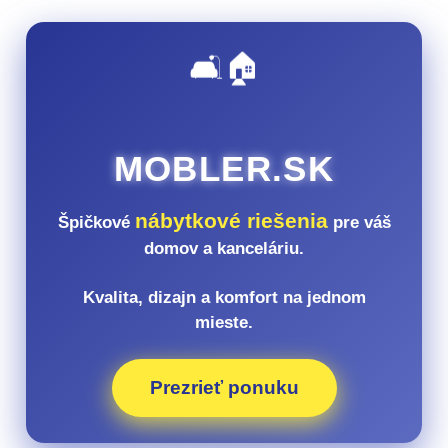
🛋️🏠
MOBLER.SK
nábytkové riešenia
Špičkové
pre váš
domov a kanceláriu.
Kvalita, dizajn a komfort na jednom
mieste.
Prezrieť ponuku