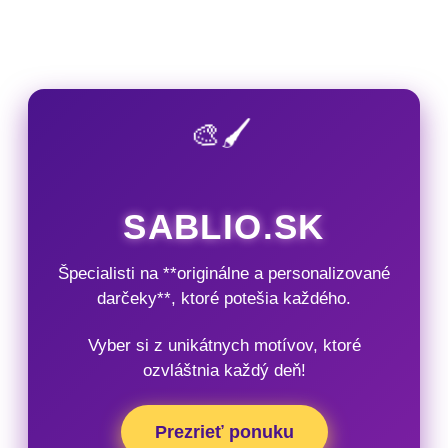
🎨🖌️
SABLIO.SK
Špecialisti na **originálne a personalizované
darčeky**, ktoré potešia každého.
Vyber si z unikátnych motívov, ktoré
ozvláštnia každý deň!
Prezrieť ponuku