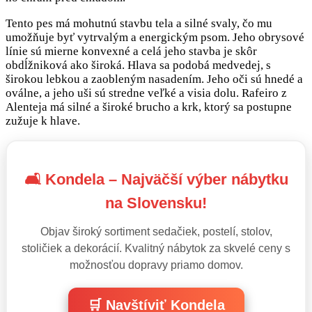
Tento pes má mohutnú stavbu tela a silné svaly, čo mu
umožňuje byť vytrvalým a energickým psom. Jeho obrysové
línie sú mierne konvexné a celá jeho stavba je skôr
obdĺžniková ako široká. Hlava sa podobá medvedej, s
širokou lebkou a zaobleným nasadením. Jeho oči sú hnedé a
oválne, a jeho uši sú stredne veľké a visia dolu. Rafeiro z
Alenteja má silné a široké brucho a krk, ktorý sa postupne
zužuje k hlave.
🛋️ Kondela – Najväčší výber nábytku
na Slovensku!
Objav široký sortiment sedačiek, postelí, stolov,
stoličiek a dekorácií. Kvalitný nábytok za skvelé ceny s
možnosťou dopravy priamo domov.
🛒 Navštíviť Kondela