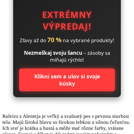
EXTRÉMNY
VÝPREDAJ!
70 %
Zľavy až do
na vybrané produkty!
Nezmeškaj svoju šancu
– zásoby sa
míňajú rýchlo!
Klikni sem a ulov si svoje
kúsky
Rafeiro z Alenteja je veľký a svalnatý pes s pevnou stavbou
tela. Majú širokú hlavu so širokou lebkou a silnou čeľusťou.
Ich srsť je krátka a hustá a môže mať rôzne farby, vrátane