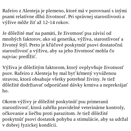
Rafeiro z Alenteja je plemeno, ktoré má v porovnaní s inými
psami relatívne dlhú životnosť. Pri správnej starostlivosti a
výžive môže žiť až 12-14 rokov.
Je dôležité mať na pamäti, že životnosť psa závisí od
mnohých faktorov, ako sú genetika, výživa, starostlivosť a
životný štýl. Preto je kľúčové poskytnúť psovi dostatočnú
starostlivosť a výživu, aby sa jeho životnosť mohla čo
najviac predĺžiť.
Výživa je dôležitým faktorom, ktorý ovplyvňuje životnosť
psov. Rafeiro z Alenteja by mal byť kŕmený vyváženou
stravou, ktorá obsahuje všetky potrebné živiny. Je tiež
dôležité dodržiavať odporúčané dávky krmiva a neprekrájať
ho.
Okrem výživy je dôležité poskytnúť psu primeranú
starostlivosť, ktorá zahŕňa pravidelné veterinárne kontroly,
očkovanie a liečbu proti parazitom. Je tiež dôležité
poskytnúť psovi dostatok pohybu a stimulácie, aby sa udržal
v dobrej fyzickej kondícii.