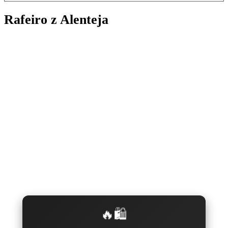
Rafeiro z Alenteja
🔥🛍️