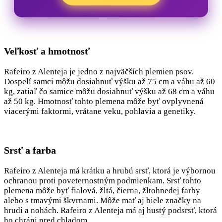
Veľkosť a hmotnosť
Rafeiro z Alenteja je jedno z najväčších plemien psov.
Dospelí samci môžu dosiahnuť výšku až 75 cm a váhu až 60
kg, zatiaľ čo samice môžu dosiahnuť výšku až 68 cm a váhu
až 50 kg. Hmotnosť tohto plemena môže byť ovplyvnená
viacerými faktormi, vrátane veku, pohlavia a genetiky.
Srsť a farba
Rafeiro z Alenteja má krátku a hrubú srsť, ktorá je výbornou
ochranou proti poveternostným podmienkam. Srsť tohto
plemena môže byť fialová, žltá, čierna, žltohnedej farby
alebo s tmavými škvrnami. Môže mať aj biele značky na
hrudi a nohách. Rafeiro z Alenteja má aj hustý podsrsť, ktorá
ho chráni pred chladom.