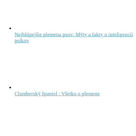
Najhlúpejšie plemena psov: Mýty a fakty o inteligencii
psíkov
Clumberský španiel : Všetko o plemene