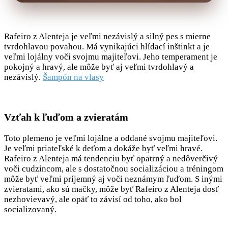
Rafeiro z Alenteja je veľmi nezávislý a silný pes s mierne
tvrdohlavou povahou. Má vynikajúci hlídací inštinkt a je
veľmi lojálny voči svojmu majiteľovi. Jeho temperament je
pokojný a hravý, ale môže byť aj veľmi tvrdohlavý a
nezávislý.
Šampón na vlasy
Vzťah k ľuďom a zvieratám
Toto plemeno je veľmi lojálne a oddané svojmu majiteľovi.
Je veľmi priateľské k deťom a dokáže byť veľmi hravé.
Rafeiro z Alenteja má tendenciu byť opatrný a nedôverčivý
voči cudzincom, ale s dostatočnou socializáciou a tréningom
môže byť veľmi príjemný aj voči neznámym ľuďom. S inými
zvieratami, ako sú mačky, môže byť Rafeiro z Alenteja dosť
nezhovievavý, ale opäť to závisí od toho, ako bol
socializovaný.