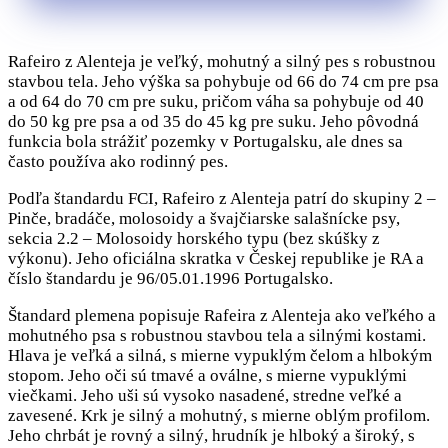
Rafeiro z Alenteja je veľký, mohutný a silný pes s robustnou
stavbou tela. Jeho výška sa pohybuje od 66 do 74 cm pre psa
a od 64 do 70 cm pre suku, pričom váha sa pohybuje od 40
do 50 kg pre psa a od 35 do 45 kg pre suku. Jeho pôvodná
funkcia bola strážiť pozemky v Portugalsku, ale dnes sa
často používa ako rodinný pes.
Podľa štandardu FCI, Rafeiro z Alenteja patrí do skupiny 2 –
Pinče, bradáče, molosoidy a švajčiarske salašnícke psy,
sekcia 2.2 – Molosoidy horského typu (bez skúšky z
výkonu). Jeho oficiálna skratka v Českej republike je RA a
číslo štandardu je 96/05.01.1996 Portugalsko.
Štandard plemena popisuje Rafeira z Alenteja ako veľkého a
mohutného psa s robustnou stavbou tela a silnými kostami.
Hlava je veľká a silná, s mierne vypuklým čelom a hlbokým
stopom. Jeho oči sú tmavé a oválne, s mierne vypuklými
viečkami. Jeho uši sú vysoko nasadené, stredne veľké a
zavesené. Krk je silný a mohutný, s mierne oblým profilom.
Jeho chrbát je rovný a silný, hrudník je hlboký a široký, s