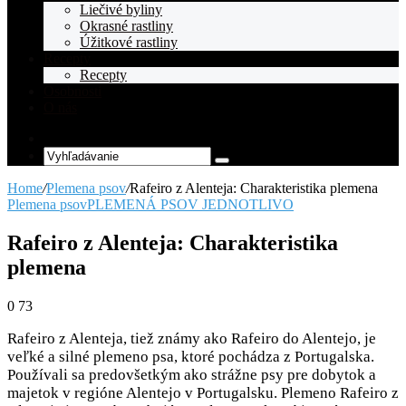
Liečivé byliny
Okrasné rastliny
Úžitkové rastliny
Recepty
Recepty
Osobnosti
O nás
Random
Article
Vyhľadávanie
Home
/
Plemena psov
/
Rafeiro z Alenteja: Charakteristika plemena
Plemena psov
PLEMENÁ PSOV JEDNOTLIVO
Rafeiro z Alenteja: Charakteristika
plemena
0
73
Rafeiro z Alenteja, tiež známy ako Rafeiro do Alentejo, je
veľké a silné plemeno psa, ktoré pochádza z Portugalska.
Používali sa predovšetkým ako strážne psy pre dobytok a
majetok v regióne Alentejo v Portugalsku. Plemeno Rafeiro z