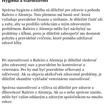
Hygiena a starostlivosť
Správna hygiena a údržba sú dôležité pre zdravie a pohodu
Rafeiro z Alenteja. Toto plemeno má hustú srsť, ktorá
vyžaduje pravidelné česanie a strihanie. Je dôležité čistiť uši
a zuby, aby sa predišlo infekciám a iným zdravotným
problémom. Rafeiro z Alenteja môže byť náchylný na
problémy s kĺbmi, preto je dôležité zabezpečiť mu dostatok
pohybu a pravidelné cvičenie, ktoré pomáha udržiavať
zdravé kĺby.
Pri starostlivosti o Rafeiro z Alenteja je dôležité sledovať
jeho zdravotný stav a pravidelne ho kontrolovať u
veterinára. Pes by mal byť pravidelne očkovaný a
odčervený. Ak sa objavia akékoľvek zdravotné problémy, je
dôležité okamžite vyhľadať veterinárnu starostlivosť.
Správna starostlivosť a výživa sú dôležité pre zdravie a
dlhovekosť Rafeiro z Alenteja. Ak sa o neho správne staráte,
môže byť vašim oddaným a zdravým spoločníkom na mnoho
rokov.