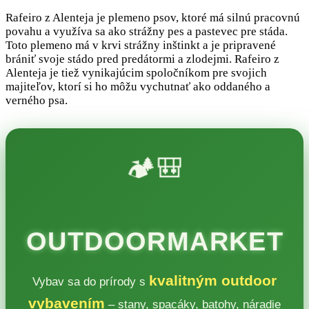
Rafeiro z Alenteja je plemeno psov, ktoré má silnú pracovnú
povahu a využíva sa ako strážny pes a pastevec pre stáda.
Toto plemeno má v krvi strážny inštinkt a je pripravené
brániť svoje stádo pred predátormi a zlodejmi. Rafeiro z
Alenteja je tiež vynikajúcim spoločníkom pre svojich
majiteľov, ktorí si ho môžu vychutnať ako oddaného a
verného psa.
🏕️🎒
OUTDOORMARKET
kvalitným outdoor
Vybav sa do prírody s
vybavením
– stany, spacáky, batohy, náradie