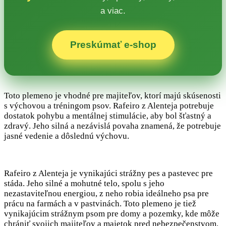
a viac.
Preskúmať e‑shop
Toto plemeno je vhodné pre majiteľov, ktorí majú skúsenosti
s výchovou a tréningom psov. Rafeiro z Alenteja potrebuje
dostatok pohybu a mentálnej stimulácie, aby bol šťastný a
zdravý. Jeho silná a nezávislá povaha znamená, že potrebuje
jasné vedenie a dôslednú výchovu.
Rafeiro z Alenteja je vynikajúci strážny pes a pastevec pre
stáda. Jeho silné a mohutné telo, spolu s jeho
nezastaviteľnou energiou, z neho robia ideálneho psa pre
prácu na farmách a v pastvinách. Toto plemeno je tiež
vynikajúcim strážnym psom pre domy a pozemky, kde môže
chrániť svojich majiteľov a majetok pred nebezpečenstvom.