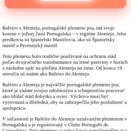
Rafeiro z Alenteja, portugalské plemeno psa, má svoje
korene v južnej časti Portugalska – v regióne Alentejo. Jeho
predkovia sú španielski Mastifovia, ako sú Španielsky
mastif a Pyrenejský mastif.
Toto plemeno bolo tradične používané na ochranu stád
počas dvojročného transhumance na letné pastviny v horách
a následne späť na plošinu Alentejo na zimu. Od konca 19.
storočia sú známi ako Rafeiro do Alentejo.
Rafeiro z Alenteja je najväčšie portugalské plemeno psa,
ktoré je známe svojou odolnosťou a schopnosťou pracovať
ako hlídač stád dobytka a oviec. Výchova musí byť
vyrovnaná a dôsledná, aby sa zabezpečila jeho poslušnosť a
spolupráca.
V súčasnosti je Rafeiro do Alentejo uznávaným plemenom v
Portugalsku a je registrovaný v Clube Português de
Canicultura. Toto plemeno sa stáva čoraz populárnejším aj v