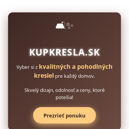
🛋️✨
KUPKRESLA.SK
kvalitných a pohodlných
Vyber si z
kresiel
pre každý domov.
Skvelý dizajn, odolnosť a ceny, ktoré
potešia!
Prezrieť ponuku