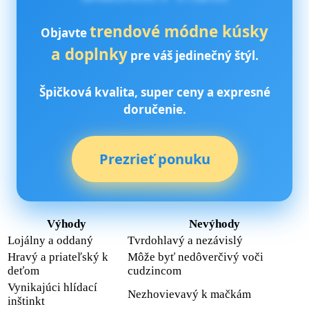
trendové módne kúsky
Objavte
a doplnky
pre váš jedinečný štýl.
Špičková kvalita, super ceny a expresné
doručenie.
Prezrieť ponuku
Výhody
Nevýhody
Lojálny a oddaný
Tvrdohlavý a nezávislý
Hravý a priateľský k
Môže byť nedôverčivý voči
deťom
cudzincom
Vynikajúci hlídací
Nezhovievavý k mačkám
inštinkt