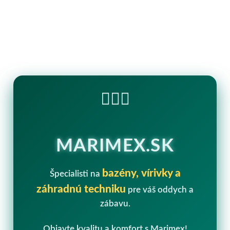
🏊‍♂️💧
MARIMEX.SK
bazény, vírivky a
Špecialisti na
záhradnú techniku
pre váš oddych a
zábavu.
Objavte kvalitu a komfort s Marimex!