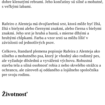
dobre klenutými rebrami. Jeho končatiny sú silné a mohutné,
s veľkými labami.
Rafeiro z Alenteja má dvojfarebnú srst, ktorá môže byť žltá,
žltá s bielymi alebo čiernymi znakmi, alebo čierna s bielymi
znakmi. Jeho srst je hrubá a hustá, s mierne dlhými a
hrubými chĺpkami. Farba a vzor srsti sa môžu líšiť v
závislosti od jednotlivých psov.
Celkovo, štandard plemena popisuje Rafeira z Alenteja ako
silného a mohutného psa, ktorý je vhodný ako rodinný pes,
ale vyžaduje dôslednú a vyváženú výchovu. Robustná
stavba tela a silná osobnosť robia z neho skvelého strážcu a
ochrancu, ale zároveň aj oddaného a lojálneho spoločníka
pre svoju rodinu.
Životnosť