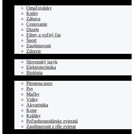
stranka
Životný štýl
TOPden.sk
Omaľovánky
Knihy
Zábava
Cestovanie
Dizajn
Filmy a voľný čas
Šport
Zaujímavosti
Zdravie
Učivo
Slovenský jazyk
Elektrotechnika
Biológia
Zvieratá
Plemena psov
Psy
Mačky
Vtáky
Akvaristika
Kone
Králiky
Poľnohospodárske zvieratá
Zaujímavosti z ríše zvierat
Rastliny