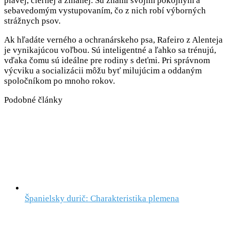
plavej, čiernej a žíhanej. Sú známi svojim pokojným a
sebavedomým vystupovaním, čo z nich robí výborných
strážnych psov.
Ak hľadáte verného a ochranárskeho psa, Rafeiro z Alenteja
je vynikajúcou voľbou. Sú inteligentné a ľahko sa trénujú,
vďaka čomu sú ideálne pre rodiny s deťmi. Pri správnom
výcviku a socializácii môžu byť milujúcim a oddaným
spoločníkom po mnoho rokov.
Podobné články
Španielsky durič: Charakteristika plemena