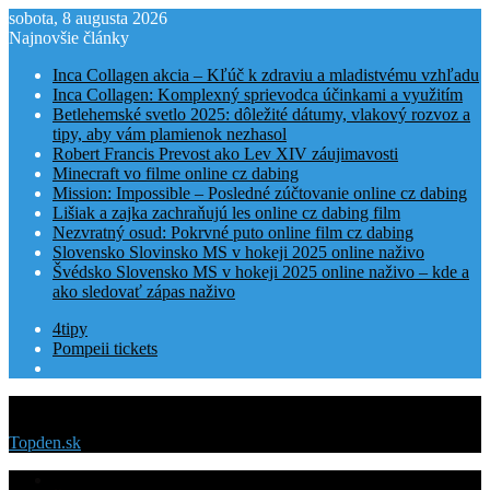
sobota, 8 augusta 2026
Najnovšie články
Inca Collagen akcia – Kľúč k zdraviu a mladistvému vzhľadu
Inca Collagen: Komplexný sprievodca účinkami a využitím
Betlehemské svetlo 2025: dôležité dátumy, vlakový rozvoz a
tipy, aby vám plamienok nezhasol
Robert Francis Prevost ako Lev XIV záujimavosti
Minecraft vo filme online cz dabing
Mission: Impossible – Posledné zúčtovanie online cz dabing
Lišiak a zajka zachraňujú les online cz dabing film
Nezvratný osud: Pokrvné puto online film cz dabing
Slovensko Slovinsko MS v hokeji 2025 online naživo
Švédsko Slovensko MS v hokeji 2025 online naživo – kde a
ako sledovať zápas naživo
4tipy
Pompeii tickets
Menu
Topden.sk
Domovská