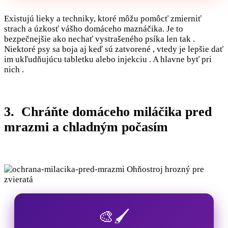
Existujú lieky a techniky, ktoré môžu pomôcť zmierniť
strach a úzkosť vášho domáceho maznáčika. Je to
bezpečnejšie ako nechať vystrašeného psíka len tak .
Niektoré psy sa boja aj keď sú zatvorené , vtedy je lepšie dať
im ukľudňujúcu tabletku alebo injekciu . A hlavne byť pri
nich .
3. Chráňte domáceho miláčika pred
mrazmi a chladným počasím
🎨🖌️