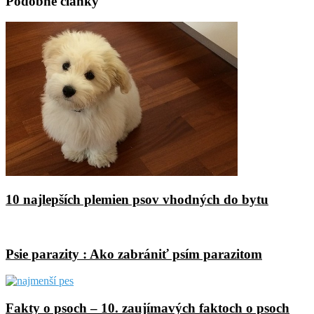
Podobné články
10 najlepších plemien psov vhodných do bytu
Psie parazity : Ako zabrániť psím parazitom
Fakty o psoch – 10. zaujímavých faktoch o psoch