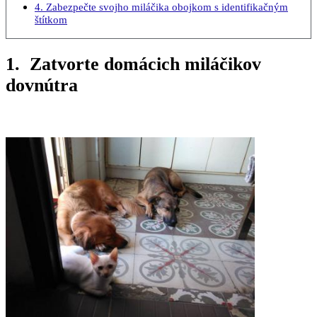
4. Zabezpečte svojho miláčika obojkom s identifikačným
štítkom
1. Zatvorte domácich miláčikov
dovnútra