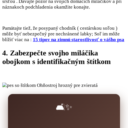
srsťou . Dávajte pozor na svojich domácich miláčikov a pri
náznakoch podchladenia okamžite konajte.
Pamätajte tiež, že posypaný chodník ( cestárskou soľou )
môže byť nebezpečný pre nechránené labky; Soľ im môže
blížiť viac na :
15 tipov na zimnú starostlivosť o vášho psa
4. Zabezpečte svojho miláčika
obojkom s identifikačným štítkom
🛋️✨