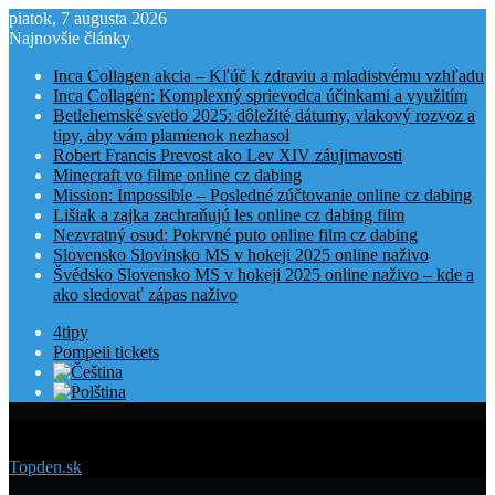
piatok, 7 augusta 2026
Najnovšie články
Inca Collagen akcia – Kľúč k zdraviu a mladistvému vzhľadu
Inca Collagen: Komplexný sprievodca účinkami a využitím
Betlehemské svetlo 2025: dôležité dátumy, vlakový rozvoz a
tipy, aby vám plamienok nezhasol
Robert Francis Prevost ako Lev XIV záujimavosti
Minecraft vo filme online cz dabing
Mission: Impossible – Posledné zúčtovanie online cz dabing
Lišiak a zajka zachraňujú les online cz dabing film
Nezvratný osud: Pokrvné puto online film cz dabing
Slovensko Slovinsko MS v hokeji 2025 online naživo
Švédsko Slovensko MS v hokeji 2025 online naživo – kde a
ako sledovať zápas naživo
4tipy
Pompeii tickets
Menu
Topden.sk