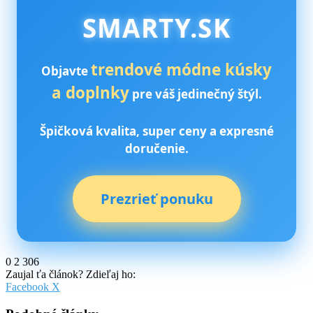
SMARTY.SK
trendové módne kúsky
Objavte
a doplnky
pre váš jedinečný štýl.
Špičková kvalita, super ceny a expresné
doručenie.
Prezrieť ponuku
0
2 306
Zaujal ťa článok? Zdieľaj ho:
Pinterest
Messenger
Messenger
WhatsApp
Share
Facebook
X
via
Email