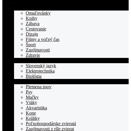
Domovská
stranka
Životný štýl
TOPden.sk
Omaľovánky
Knihy
Zábava
Cestovanie
Dizajn
Filmy a voľný čas
Šport
Zaujímavosti
Zdravie
Učivo
Slovenský jazyk
Elektrotechnika
Biológia
Zvieratá
Plemena psov
Psy
Mačky
Vtáky
Akvaristika
Kone
Králiky
Poľnohospodárske zvieratá
Zaujímavosti z ríše zvierat