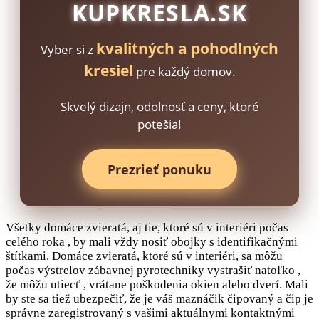
KUPKRESLA.SK
kvalitných a pohodlných
Vyber si z
kresiel
pre každý domov.
Skvelý dizajn, odolnosť a ceny, ktoré
potešia!
Prezrieť ponuku
Všetky domáce zvieratá, aj tie, ktoré sú v interiéri počas
celého roka , by mali vždy nosiť obojky s identifikačnými
štítkami. Domáce zvieratá, ktoré sú v interiéri, sa môžu
počas výstrelov zábavnej pyrotechniky vystrašiť natoľko ,
že môžu utiecť , vrátane poškodenia okien alebo dverí. Mali
by ste sa tiež ubezpečiť, že je váš maznáčik čipovaný a čip je
správne zaregistrovaný s vašimi aktuálnymi kontaktnými