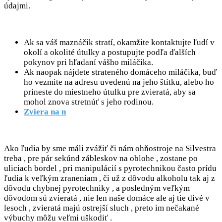
údajmi.
Ak sa váš maznáčik stratí, okamžite kontaktujte ľudí v
okolí a okolité útulky a postupujte podľa ďalších
pokynov pri hľadaní vášho miláčika.
Ak naopak nájdete strateného domáceho miláčika, buď
ho vezmite na adresu uvedenú na jeho štítku, alebo ho
prineste do miestneho útulku pre zvieratá, aby sa
mohol znova stretnúť s jeho rodinou.
Zviera na n
Ako ľudia by sme máli zvážiť či nám ohňostroje na Silvestra
treba , pre pár sekúnd zábleskov na oblohe , zostane po
uliciach bordel , pri manipulácií s pyrotechnikou často prídu
ľudia k veľkým zraneniam , či už z dôvodu alkoholu tak aj z
dôvodu chybnej pyrotechniky , a posledným veľkým
dôvodom sú zvieratá , nie len naše domáce ale aj tie divé v
lesoch , zvieratá majú ostrejší sluch , preto im nečakané
výbuchy môžu veľmi uškodiť .