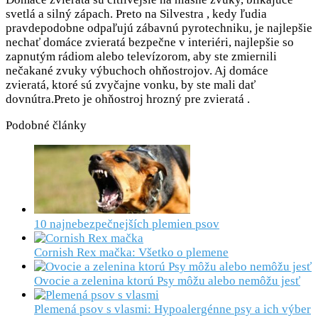
svetlá a silný zápach. Preto na Silvestra , kedy ľudia
pravdepodobne odpaľujú zábavnú pyrotechniku, je najlepšie
nechať domáce zvieratá bezpečne v interiéri, najlepšie so
zapnutým rádiom alebo televízorom, aby ste zmiernili
nečakané zvuky výbuchoch ohňostrojov. Aj domáce
zvieratá, ktoré sú zvyčajne vonku, by ste mali dať
dovnútra.Preto je ohňostroj hrozný pre zvieratá .
Podobné články
10 najnebezpečnejších plemien psov
Cornish Rex mačka: Všetko o plemene
Ovocie a zelenina ktorú Psy môžu alebo nemôžu jesť
Plemená psov s vlasmi: Hypoalergénne psy a ich výber