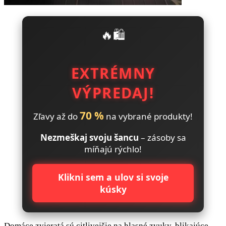
🔥🛍️
EXTRÉMNY
VÝPREDAJ!
70 %
Zľavy až do
na vybrané produkty!
Nezmeškaj svoju šancu
– zásoby sa
míňajú rýchlo!
Klikni sem a ulov si svoje
kúsky
Domáce zvieratá sú citlivejšie na hlasné zvuky, blikajúce