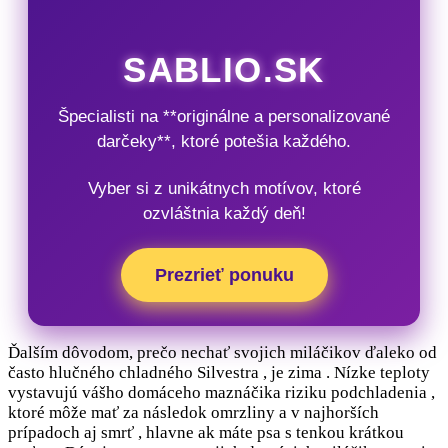
SABLIO.SK
Špecialisti na **originálne a personalizované
darčeky**, ktoré potešia každého.
Vyber si z unikátnych motívov, ktoré
ozvláštnia každý deň!
Prezrieť ponuku
Ďalším dôvodom, prečo nechať svojich miláčikov ďaleko od
často hlučného chladného Silvestra , je zima . Nízke teploty
vystavujú vášho domáceho maznáčika riziku podchladenia ,
ktoré môže mať za následok omrzliny a v najhorších
prípadoch aj smrť , hlavne ak máte psa s tenkou krátkou