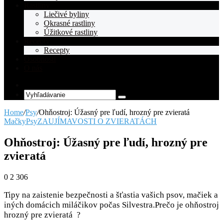
Rastliny
Liečivé byliny
Okrasné rastliny
Úžitkové rastliny
Recepty
Recepty
Osobnosti
O nás
Random
Article
Vyhľadávanie
Home
/
Psy
/
Ohňostroj: Úžasný pre ľudí, hrozný pre zvieratá
Mačky
Psy
ZAUJÍMAVOSTI O ZVIERATÁCH
Ohňostroj: Úžasný pre ľudí, hrozný pre
zvieratá
0
2 306
Tipy na zaistenie bezpečnosti a šťastia vašich psov, mačiek a
iných domácich miláčikov počas Silvestra.Prečo je ohňostroj
hrozný pre zvieratá ?