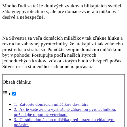
Mnoho ľudí sa teší z dunivých zvukov a blikajúcich svetiel
zábavnej pyrotechniky, ale pre domáce zvieratá môžu byť
desivé a nebezpečné.
Na Silvestra sa veľa domácich miláčikov tak zľakne hluku a
rozruchu zábavnej pyrotechniky, že utekajú z inak známeho
prostredia a stratia sa Pomôžte svojim domácim miláčikom
byť v pohode: Postupujte podľa našich štyroch
jednoduchých krokov, vďaka ktorým budú v bezpečí počas
Silvestra – a studeného – chladného počasia.
Obsah článku:
1. Zatvorte domácich miláčikov dovnútra
2. Ak je vaše zviera vystrašené zábavnou pyrotechnikou,
požiadajte o pomoc veterinára
3. Chráňte domáceho miláčika pred mrazmi a chladným
počasím