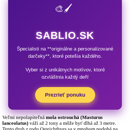
🎨🖌️
SABLIO.SK
Špecialisti na **originálne a personalizované
darčeky**, ktoré potešia každého.
Vyber si z unikátnych motívov, ktoré
ozvláštnia každý deň!
Prezrieť ponuku
Veľmi nepolapiteľná
mola ostrouchá (Masturus
lanceolatus)
váži až 2 tony a môže byť dlhá až 3 metre.
Tento druh z rodu Osteichthyes sa v mnohom podobá na