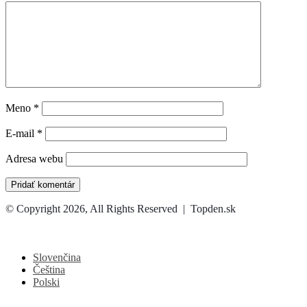
Meno
*
E-mail
*
Adresa webu
© Copyright 2026, All Rights Reserved | Topden.sk
Facebook
X
WhatsApp
Telegram
Back
to
top
Slovenčina
button
Čeština
Polski