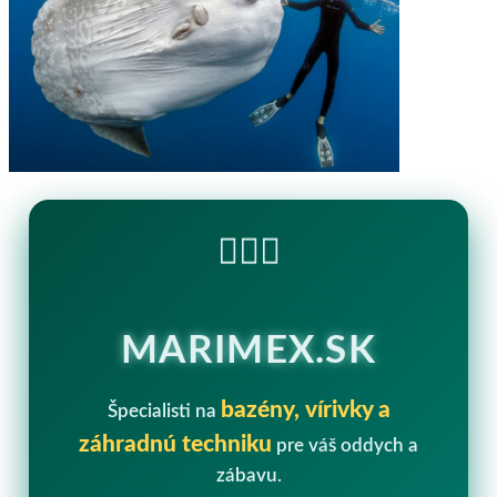
🏊‍♂️💧
MARIMEX.SK
bazény, vírivky a
Špecialisti na
záhradnú techniku
pre váš oddych a
zábavu.