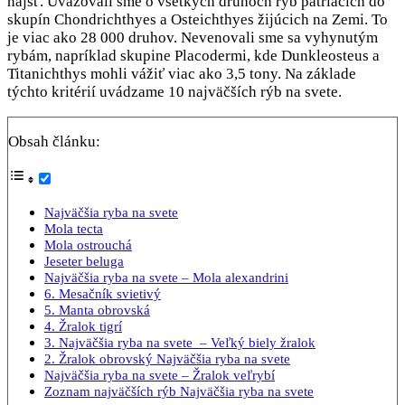
nájsť. Uvažovali sme o všetkých druhoch rýb patriacich do
skupín Chondrichthyes a Osteichthyes žijúcich na Zemi. To
je viac ako 28 000 druhov. Nevenovali sme sa vyhynutým
rybám, napríklad skupine Placodermi, kde Dunkleosteus a
Titanichthys mohli vážiť viac ako 3,5 tony. Na základe
týchto kritérií uvádzame 10 najväčších rýb na svete.
Obsah článku:
Najväčšia ryba na svete
Mola tecta
Mola ostrouchá
Jeseter beluga
Najväčšia ryba na svete – Mola alexandrini
6. Mesačník svietivý
5. Manta obrovská
4. Žralok tigrí
3. Najväčšia ryba na svete – Veľký biely žralok
2. Žralok obrovský Najväčšia ryba na svete
Najväčšia ryba na svete – Žralok veľrybí
Zoznam najväčších rýb Najväčšia ryba na svete