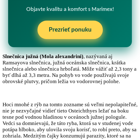
Objavte kvalitu a komfort s Marimex!
Prezrieť ponuku
Slnečnica južná (Mola alexandrini)
, nazývaná aj
Ramsayova slnečnica, južná oceánska slnečnica, krátka
slnečnica alebo slnečnica hrboľatá. Môže vážiť až 2,3 tony a
byť dlhá až 3,3 metra. Na pohyb vo vode používajú svoje
obrovské plutvy, pričom ležia vo vodorovnej polohe.
Hoci mnohé z rýb na tomto zozname sú veľmi nepolapiteľné,
nie je nezvyčajné vidieť tieto Osteichthyes ležať na boku
tesne pod vodnou hladinou v oceánoch južnej pologule.
Vedci sa domnievajú, že táto ryba, ktorá sa v studenej vode
potápa hlboko, aby ulovila svoju korisť, to robí preto, aby sa
zohriala. Medzitým čajky konzumujú parazity, ktoré sa na