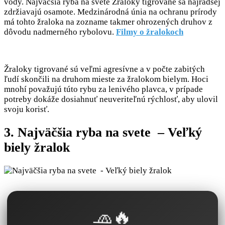
vody. Najväčšia ryba na svete Žraloky tigrované sa najradšej
zdržiavajú osamote. Medzinárodná únia na ochranu prírody
má tohto žraloka na zozname takmer ohrozených druhov z
dôvodu nadmerného rybolovu.
Filmy o žralokoch
Žraloky tigrované sú veľmi agresívne a v počte zabitých
ľudí skončili na druhom mieste za žralokom bielym. Hoci
mnohí považujú túto rybu za lenivého plavca, v prípade
potreby dokáže dosiahnuť neuveriteľnú rýchlosť, aby ulovil
svoju korisť.
3. Najväčšia ryba na svete – Veľký
biely žralok
🧢🔥