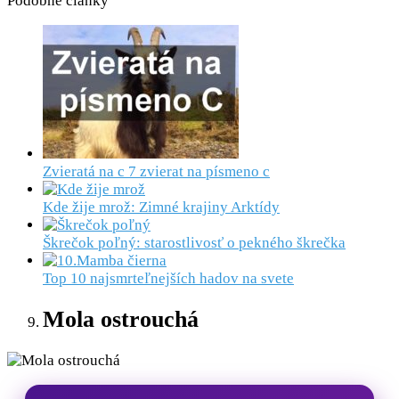
Podobné články
Zvieratá na c 7 zvierat na písmeno c
Kde žije mrož: Zimné krajiny Arktídy
Škrečok poľný: starostlivosť o pekného škrečka
Top 10 najsmrteľnejších hadov na svete
Mola ostrouchá