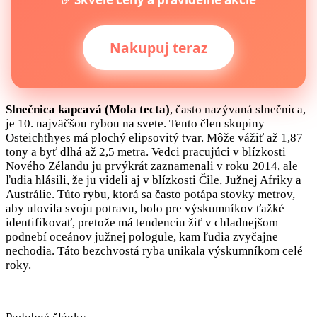
Nakupuj teraz
Slnečnica kapcavá (Mola tecta)
, často nazývaná slnečnica,
je 10. najväčšou rybou na svete. Tento člen skupiny
Osteichthyes má plochý elipsovitý tvar. Môže vážiť až 1,87
tony a byť dlhá až 2,5 metra. Vedci pracujúci v blízkosti
Nového Zélandu ju prvýkrát zaznamenali v roku 2014, ale
ľudia hlásili, že ju videli aj v blízkosti Čile, Južnej Afriky a
Austrálie. Túto rybu, ktorá sa často potápa stovky metrov,
aby ulovila svoju potravu, bolo pre výskumníkov ťažké
identifikovať, pretože má tendenciu žiť v chladnejšom
podnebí oceánov južnej pologule, kam ľudia zvyčajne
nechodia. Táto bezchvostá ryba unikala výskumníkom celé
roky.