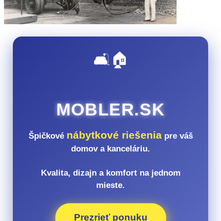
🛋️🏠
MOBLER.SK
nábytkové riešenia
Špičkové
pre váš
domov a kanceláriu.
Kvalita, dizajn a komfort na jednom
mieste.
Prezrieť ponuku