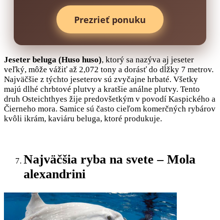
Prezrieť ponuku
Jeseter beluga (Huso huso)
, ktorý sa nazýva aj jeseter
veľký, môže vážiť až 2,072 tony a dorásť do dĺžky 7 metrov.
Najväčšie z týchto jeseterov sú zvyčajne hrbaté. Všetky
majú dlhé chrbtové plutvy a kratšie análne plutvy. Tento
druh Osteichthyes žije predovšetkým v povodí Kaspického a
Čierneho mora. Samice sú často cieľom komerčných rybárov
kvôli ikrám, kaviáru beluga, ktoré produkuje.
Najväčšia ryba na svete – Mola
alexandrini