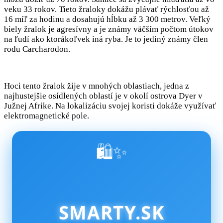
veku 33 rokov. Tieto žraloky dokážu plávať rýchlosťou až
16 míľ za hodinu a dosahujú hĺbku až 3 300 metrov. Veľký
biely žralok je agresívny a je známy väčším počtom útokov
na ľudí ako ktorákoľvek iná ryba. Je to jediný známy člen
rodu Carcharodon.
Hoci tento žralok žije v mnohých oblastiach, jedna z
najhustejšie osídlených oblastí je v okolí ostrova Dyer v
Južnej Afrike. Na lokalizáciu svojej koristi dokáže využívať
elektromagnetické pole.
🛍️✨
SMARTY.SK