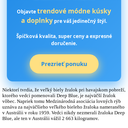
trendové módne kúsky
Objavte
a doplnky
pre váš jedinečný štýl.
Špičková kvalita, super ceny a expresné
doručenie.
Prezrieť ponuku
Niektorí tvrdia, že veľký biely žralok pri havajskom pobreží,
ktorého vedci pomenovali Deep Blue, je najväčší žralok
vôbec. Napriek tomu Medzinárodná asociácia lovných rýb
uznáva za najväčšieho veľkého bieleho žraloka nameraného
v Austrálii v roku 1959. Vedci nikdy nezmerali žraloka Deep
Blue, ale ten v Austrálii vážil 2 663 kilogramov.