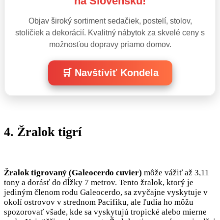
na Slovensku!
Objav široký sortiment sedačiek, postelí, stolov,
stoličiek a dekorácií. Kvalitný nábytok za skvelé ceny s
možnosťou dopravy priamo domov.
🛒 Navštíviť Kondela
4. Žralok tigrí
Žralok tigrovaný (Galeocerdo cuvier)
môže vážiť až 3,11
tony a dorásť do dĺžky 7 metrov. Tento žralok, ktorý je
jediným členom rodu Galeocerdo, sa zvyčajne vyskytuje v
okolí ostrovov v strednom Pacifiku, ale ľudia ho môžu
spozorovať všade, kde sa vyskytujú tropické alebo mierne