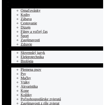
Domovská
stranka
Životný štýl
TOPden.sk
Omaľovánky
Knihy
Zábava
Cestovanie
Dizajn
Filmy a voľný čas
Šport
Zaujímavosti
Zdravie
Učivo
Slovenský jazyk
Elektrotechnika
Biológia
Zvieratá
Plemena psov
Psy
Mačky
Vtáky
Akvaristika
Kone
Králiky
Poľnohospodárske zvieratá
Zaujímavosti z ríše zvierat