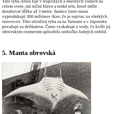
Táto ryba, ktorá žije v tropických a miernych vodách na
celom svete, má tučnú hlavu a tenké telo, ktoré môže
dosahovať dĺžku až 3 metre. Samice často naraz
vyprodukujú 300 miliónov ikier, čo je najviac zo všetkých
stavovcov. Táto učenlivá ryba sa na Taiwane a v Japonsku
považuje za delikatesu. Často vyskakuje z vody, čo kvôli jej
obrovským rozmerom spôsobilo niekoľko lodných nehôd.
5. Manta obrovská