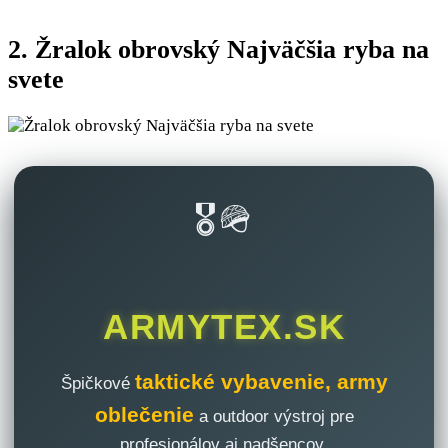
2. Žralok obrovský Najväčšia ryba na
svete
🎖️🪖
ARMYTEX.SK
taktické vybavenie, army
Špičkové
oblečenie
a outdoor výstroj pre
profesionálov aj nadšencov.