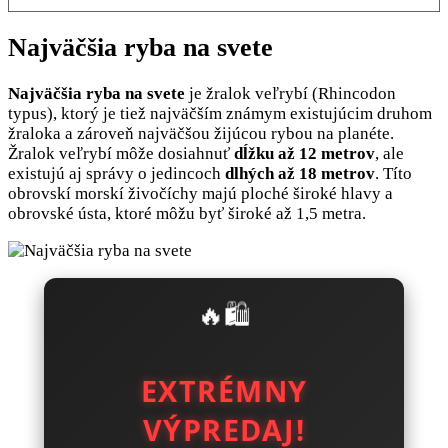
Najväčšia ryba na svete
Najväčšia ryba na svete
je žralok veľrybí (Rhincodon
typus), ktorý je tiež najväčším známym existujúcim druhom
žraloka a zároveň najväčšou žijúcou rybou na planéte.
Žralok veľrybí môže dosiahnuť
dĺžku až 12 metrov
, ale
existujú aj správy o jedincoch
dlhých až 18 metrov
. Títo
obrovskí morskí živočíchy majú ploché široké hlavy a
obrovské ústa, ktoré môžu byť široké až 1,5 metra.
🔥🛍️
EXTRÉMNY
VÝPREDAJ!