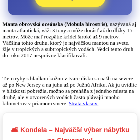
Manta obrovská oceánska (Mobula birostris)
, nazývaná aj
manta atlantická, váži 3 tony a môže dorásť až do dĺžky 15
metrov. Môže mať rozpätie krídel široké až 9 metrov.
Väčšina tohto druhu, ktorý je najväčšou mantou na svete,
žije v tropických a subtropických vodách. Vedci tento druh
do roku 2017 nesprávne klasifikovali.
Tieto ryby s hladkou kožou v tvare disku sa našli na severe
až po New Jersey a na juhu až po Južnú Afriku. Ak ju uvidíte
v blízkosti pobrežia, možno sa preháňa z jedného miesta na
druhé, ale v otvorených vodách často plávajú mnoho
kilometrov v priamom smere.
Strata vlasov.
🛋️ Kondela – Najväčší výber nábytku