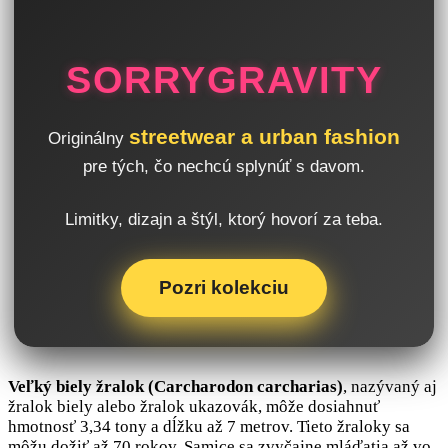
SORRYGRAVITY
streetwear a urban fashion
Originálny
pre tých, čo nechcú splynúť s davom.
Limitky, dizajn a štýl, ktorý hovorí za teba.
Pozri kolekciu
Veľký biely žralok (Carcharodon carcharias)
, nazývaný aj
žralok biely alebo žralok ukazovák, môže dosiahnuť
hmotnosť 3,34 tony a dĺžku až 7 metrov. Tieto žraloky sa
môžu dožiť až 70 rokov. Samice sa zvyčajne mláďatia až vo