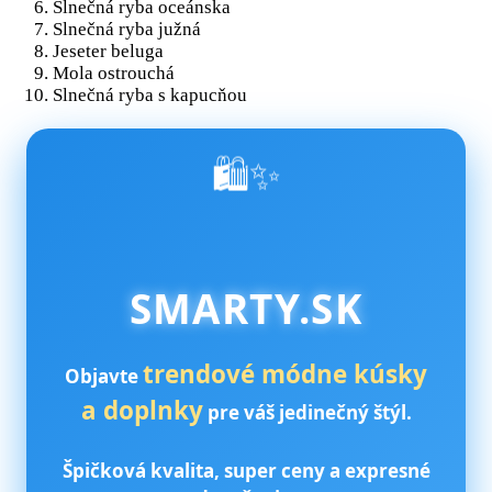
Slnečná ryba oceánska
Slnečná ryba južná
Jeseter beluga
Mola ostrouchá
Slnečná ryba s kapucňou
🛍️✨
SMARTY.SK
trendové módne kúsky
Objavte
a doplnky
pre váš jedinečný štýl.
Špičková kvalita, super ceny a expresné