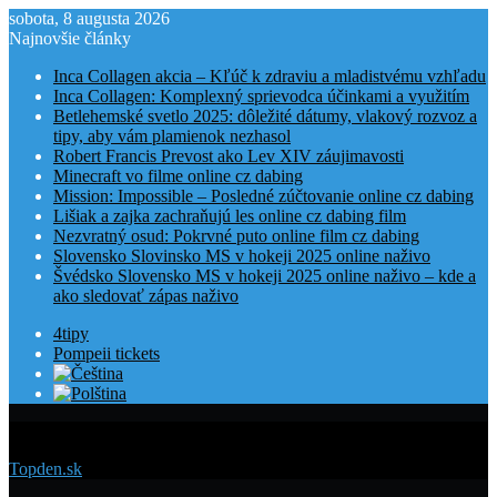
sobota, 8 augusta 2026
Najnovšie články
Inca Collagen akcia – Kľúč k zdraviu a mladistvému vzhľadu
Inca Collagen: Komplexný sprievodca účinkami a využitím
Betlehemské svetlo 2025: dôležité dátumy, vlakový rozvoz a
tipy, aby vám plamienok nezhasol
Robert Francis Prevost ako Lev XIV záujimavosti
Minecraft vo filme online cz dabing
Mission: Impossible – Posledné zúčtovanie online cz dabing
Lišiak a zajka zachraňujú les online cz dabing film
Nezvratný osud: Pokrvné puto online film cz dabing
Slovensko Slovinsko MS v hokeji 2025 online naživo
Švédsko Slovensko MS v hokeji 2025 online naživo – kde a
ako sledovať zápas naživo
4tipy
Pompeii tickets
Menu
Topden.sk