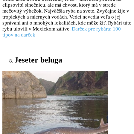
elipsovitú slnečnicu, ale má chvost, ktorý má v strede
mečovitý výbežok. Najväčšia ryba na svete. Zvyčajne žije v
tropických a miernych vodách. Vedci nevedia veľa o jej
správaní ani o mnohých lokalitách, kde môže žiť. Rybári túto
rybu ulovili v Mexickom zálive.
Darček pre rybára: 100
tipov na darček
Jeseter beluga