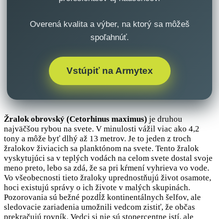
Overená kvalita a výber, na ktorý sa môžeš
spoľahnúť.
Vstúpiť na Armytex
Žralok obrovský (Cetorhinus maximus)
je druhou
najväčšou rybou na svete. V minulosti vážil viac ako 4,2
tony a môže byť dlhý až 13 metrov. Je to jeden z troch
žralokov živiacich sa planktónom na svete. Tento žralok
vyskytujúci sa v teplých vodách na celom svete dostal svoje
meno preto, lebo sa zdá, že sa pri kŕmení vyhrieva vo vode.
Vo všeobecnosti tieto žraloky uprednostňujú život osamote,
hoci existujú správy o ich živote v malých skupinách.
Pozorovania sú bežné pozdĺž kontinentálnych šelfov, ale
sledovacie zariadenia umožnili vedcom zistiť, že občas
prekračujú rovník. Vedci si nie sú stopercentne istí, ale