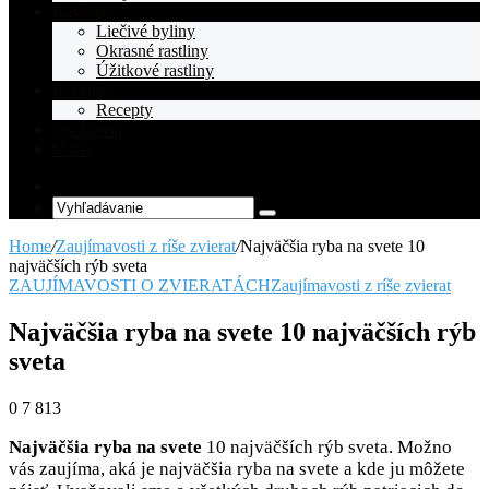
Rastliny
Liečivé byliny
Okrasné rastliny
Úžitkové rastliny
Recepty
Recepty
Osobnosti
O nás
Random
Article
Vyhľadávanie
Home
/
Zaujímavosti z ríše zvierat
/
Najväčšia ryba na svete 10
najväčších rýb sveta
ZAUJÍMAVOSTI O ZVIERATÁCH
Zaujímavosti z ríše zvierat
Najväčšia ryba na svete 10 najväčších rýb
sveta
0
7 813
Najväčšia ryba na svete
10 najväčších rýb sveta. Možno
vás zaujíma, aká je najväčšia ryba na svete a kde ju môžete