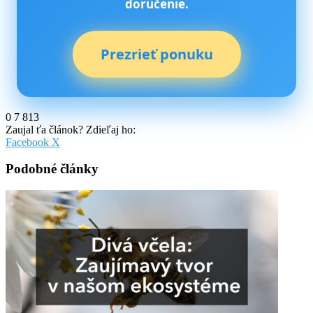
doručenie.
Prezrieť ponuku
0
7 813
Zaujal ťa článok? Zdieľaj ho:
Pinterest
Messenger
Messenger
WhatsApp
Share
Facebook
X
via
Email
Podobné články