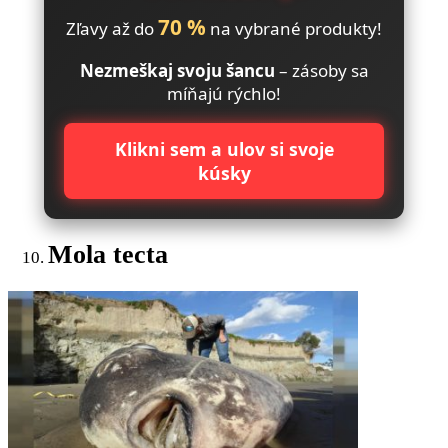
70 %
Zľavy až do
na vybrané produkty!
Nezmeškaj svoju šancu
– zásoby sa
míňajú rýchlo!
Klikni sem a ulov si svoje
kúsky
Mola tecta