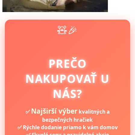
🧸🎉
PREČO
NAKUPOVAŤ U
NÁS?
Najširší výber
✅
kvalitných a
bezpečných hračiek
✅ Rýchle dodanie priamo k vám domov
✅ Skvelé ceny a pravidelné akcie