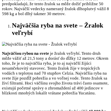
predpokladajú, že tento žralok sa môže dožiť približne 50
rokov. Najväčší vedecky nameraný žralok dlhoplutvý vážil 8
598 kg a bol dlhý takmer 30 metrov.
Najväčšia ryba na svete – Žralok
veľrybí
Najväčšou rybou na svete
je žralok veľrybí. Tento druh
môže vážiť až 21,5 tony a dorásť do dĺžky 12 metrov. Okrem
toho, že je to najväčšia ryba, je to aj najväčší žijúci
nesamčekovitý stavovec. Tento žralok žije v tropických
vodách s teplotou nad 70 stupňov Celzia. Najväčšia ryba na
svete žije pozdĺž pobrežia a vo voľnej vode. Tento žralok sa
živí filtrami. Hoci väčšinu svojho života trávi často osamote,
existujú početné správy o zhromaždení až 400 jedincov v
blízkosti mnohých lokalít vrátane pobrežia Yucatánu.