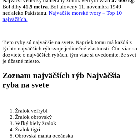
Najväčší vedecky nameraný žralok veľrybí vážil
47 000 kg
.
Bol dlhý
41,5 metra
. Bol ulovený 11. novembra 1949
neďaleko Pakistanu.
Najväčšie morské tvory – Top 10
najväčších.
Tieto ryby sú najväčšie na svete. Napriek tomu má každá z
týchto najväčších rýb svoje jedinečné vlastnosti. Čím viac sa
dozviete o najväčších rybách, tým viac si uvedomíte, že svet
je úžasné miesto.
Zoznam najväčších rýb Najväčšia
ryba na svete
Žralok veľrybí
Žralok obrovský
Veľký biely žralok
Žralok tigrí
Obrovská manta oceánska