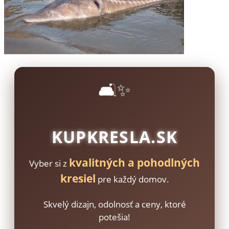
🛋️✨
KUPKRESLA.SK
kvalitných a pohodlných
Vyber si z
kresiel
pre každý domov.
Skvelý dizajn, odolnosť a ceny, ktoré
potešia!