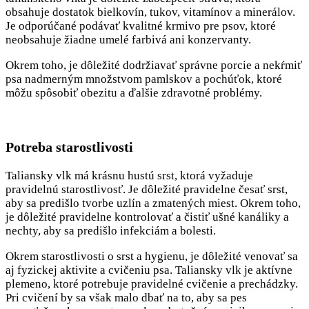
obsahuje dostatok bielkovín, tukov, vitamínov a minerálov.
Je odporúčané podávať kvalitné krmivo pre psov, ktoré
neobsahuje žiadne umelé farbivá ani konzervanty.
Okrem toho, je dôležité dodržiavať správne porcie a nekŕmiť
psa nadmerným množstvom pamlskov a pochúťok, ktoré
môžu spôsobiť obezitu a ďalšie zdravotné problémy.
Potreba starostlivosti
Taliansky vlk má krásnu hustú srst, ktorá vyžaduje
pravidelnú starostlivosť. Je dôležité pravidelne česať srst,
aby sa predišlo tvorbe uzlín a zmatených miest. Okrem toho,
je dôležité pravidelne kontrolovať a čistiť ušné kanáliky a
nechty, aby sa predišlo infekciám a bolesti.
Okrem starostlivosti o srst a hygienu, je dôležité venovať sa
aj fyzickej aktivite a cvičeniu psa. Taliansky vlk je aktívne
plemeno, ktoré potrebuje pravidelné cvičenie a prechádzky.
Pri cvičení by sa však malo dbať na to, aby sa pes