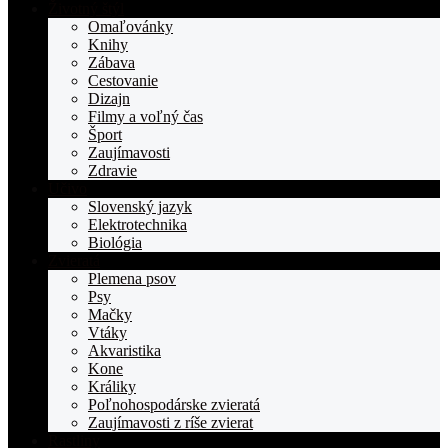
stranka
Životný štýl
TOPden.sk
Omaľovánky
Knihy
Zábava
Cestovanie
Dizajn
Filmy a voľný čas
Šport
Zaujímavosti
Zdravie
Učivo
Slovenský jazyk
Elektrotechnika
Biológia
Zvieratá
Plemena psov
Psy
Mačky
Vtáky
Akvaristika
Kone
Králiky
Poľnohospodárske zvieratá
Zaujímavosti z ríše zvierat
Rastliny