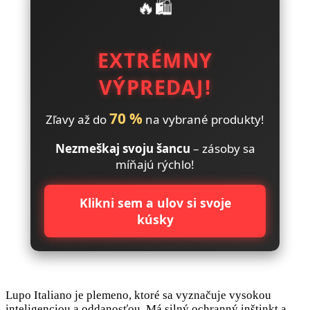
🔥🛍️
EXTRÉMNY
VÝPREDAJ!
70 %
Zľavy až do
na vybrané produkty!
Nezmeškaj svoju šancu
– zásoby sa
míňajú rýchlo!
Klikni sem a ulov si svoje
kúsky
Lupo Italiano je plemeno, ktoré sa vyznačuje vysokou
inteligenciou a oddanosťou. Má silný ochranný inštinkt a