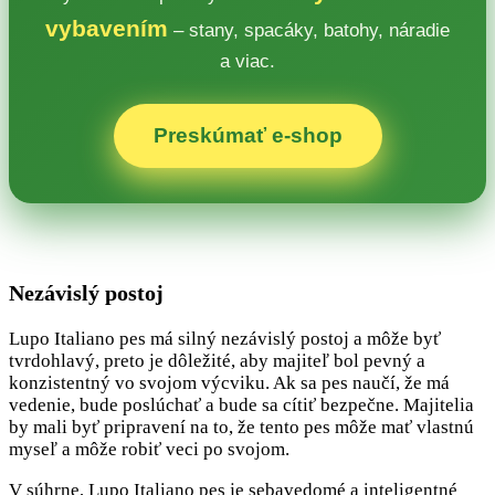
vybavením
– stany, spacáky, batohy, náradie
a viac.
Preskúmať e‑shop
Nezávislý postoj
Lupo Italiano pes má silný nezávislý postoj a môže byť
tvrdohlavý, preto je dôležité, aby majiteľ bol pevný a
konzistentný vo svojom výcviku. Ak sa pes naučí, že má
vedenie, bude poslúchať a bude sa cítiť bezpečne. Majitelia
by mali byť pripravení na to, že tento pes môže mať vlastnú
myseľ a môže robiť veci po svojom.
V súhrne, Lupo Italiano pes je sebavedomé a inteligentné