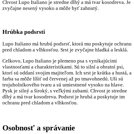
Chvost Lupo Italiano je stredne dlhý a má tvar kosodreva. Je
zvyčajne nesený vysoko a môže byť zahnutý.
Hrúbka podsrsti
Lupo Italiano má hrubú podsrsť, ktorá mu poskytuje ochranu
pred chladom a vlhkosťou. Srst je zvyčajne hladká a lesklá.
Celkovo, Lupo Italiano je plemeno psa s vynikajúcimi
vlastnosťami a charakteristikami. Sú to silní a obratní psi,
ktorí sú oddaní svojim majiteľom. Ich srst je krátka a hustá, a
farba sa môže líšiť od červenej až po tmavohnedú. Uši sú
trojuholníkového tvaru a sú umiestnené vysoko na hlave.
Pysk je silný a široký, s veľkými zubami. Chvost je stredne
dlhý a má tvar kosodreva. Podsrst je hrubá a poskytuje im
ochranu pred chladom a vlhkosťou.
Osobnosť a správanie