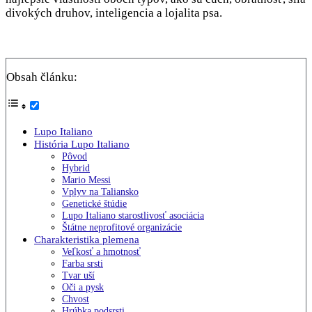
divokých druhov, inteligencia a lojalita psa.
Obsah článku:
Lupo Italiano
História Lupo Italiano
Pôvod
Hybrid
Mario Messi
Vplyv na Taliansko
Genetické štúdie
Lupo Italiano starostlivosť asociácia
Štátne neprofitové organizácie
Charakteristika plemena
Veľkosť a hmotnosť
Farba srsti
Tvar uší
Oči a pysk
Chvost
Hrúbka podsrsti