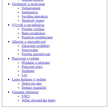
Osobnosť a správanie
Temperament
Inteligencia
Sociálna interakcia
Nezávislý postoj
Výcvik a socializácia
Potreba cvičenia
Raná socializácia
Pozitívne posilňovanie
Zdravie a starostlivosť
Zdravotné problémy
Stravovanie
Potreba starostlivosti
Pracovné využitie
Hľadanie a záchrana
Policajné práce
Stráženie
Lov
Lupo Italiano v rodine
Dobré pre deti
Domáci maznáčik
Uznanie plemena
ENCI
Veľké chovateľské kluby