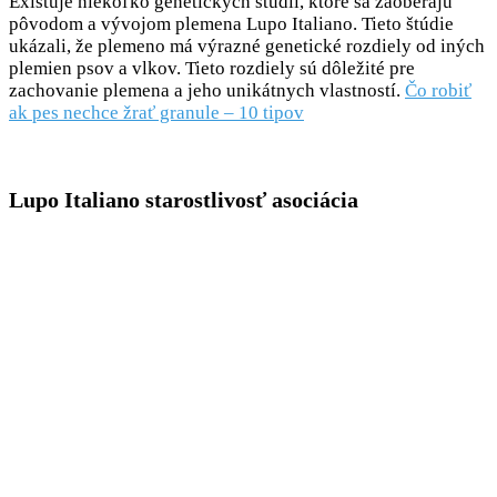
Existuje niekoľko genetických štúdií, ktoré sa zaoberajú
pôvodom a vývojom plemena Lupo Italiano. Tieto štúdie
ukázali, že plemeno má výrazné genetické rozdiely od iných
plemien psov a vlkov. Tieto rozdiely sú dôležité pre
zachovanie plemena a jeho unikátnych vlastností.
Čo robiť
ak pes nechce žrať granule – 10 tipov
Lupo Italiano starostlivosť asociácia