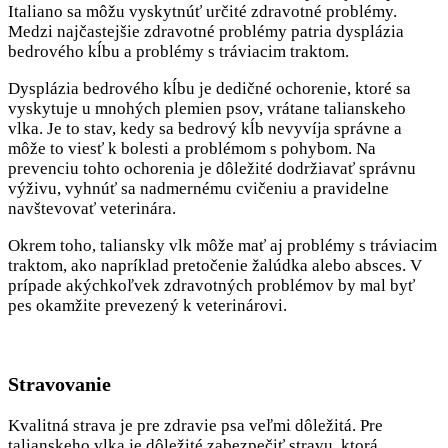
Italiano sa môžu vyskytnúť určité zdravotné problémy.
Medzi najčastejšie zdravotné problémy patria dysplázia
bedrového kĺbu a problémy s tráviacim traktom.
Dysplázia bedrového kĺbu je dedičné ochorenie, ktoré sa
vyskytuje u mnohých plemien psov, vrátane talianskeho
vlka. Je to stav, kedy sa bedrový kĺb nevyvíja správne a
môže to viesť k bolesti a problémom s pohybom. Na
prevenciu tohto ochorenia je dôležité dodržiavať správnu
výživu, vyhnúť sa nadmernému cvičeniu a pravidelne
navštevovať veterinára.
Okrem toho, taliansky vlk môže mať aj problémy s tráviacim
traktom, ako napríklad pretočenie žalúdka alebo absces. V
prípade akýchkoľvek zdravotných problémov by mal byť
pes okamžite prevezený k veterinárovi.
Stravovanie
Kvalitná strava je pre zdravie psa veľmi dôležitá. Pre
talianskeho vlka je dôležité zabezpečiť stravu, ktorá