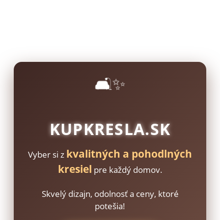
🛋️✨
KUPKRESLA.SK
kvalitných a pohodlných
Vyber si z
kresiel
pre každý domov.
Skvelý dizajn, odolnosť a ceny, ktoré
potešia!