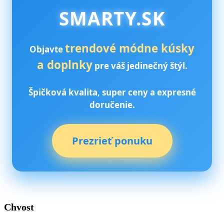
SMARTY.SK
trendové módne kúsky
Objavte
a doplnky
pre váš jedinečný štýl.
Špičková kvalita, super ceny a expresné
doručenie.
Prezrieť ponuku
Chvost