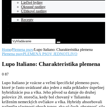
Liečivé byliny
Okrasné rastliny
Úžitkové rastliny
Recepty
Recepty
Osobnosti
O nás
Random
Article
Vyhľadávanie
Home
/
Plemena psov
/
Lupo Italiano: Charakteristika plemena
Plemena psov
PLEMENÁ PSOV JEDNOTLIVO
Lupo Italiano: Charakteristika plemena
0
87
Lupo Italiano je vzácne a veľmi špecifické plemeno psov,
ktoré je často uvádzané ako jeden z mála príkladov úspešnej
hybridizácie psa a vlka. Jeho pôvod sa datuje do druhej
polovice 20. storočia, kedy bol chovaný v Taliansku
krížením nemeckých ovčiakov a vlka. Hybridy absorbovali
najlepšie vlastnosti oboch typov, ako sú čuch, obratnosť, sila