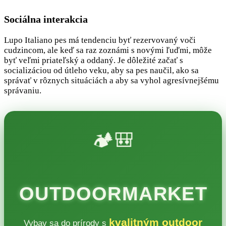
Sociálna interakcia
Lupo Italiano pes má tendenciu byť rezervovaný voči
cudzincom, ale keď sa raz zoznámi s novými ľuďmi, môže
byť veľmi priateľský a oddaný. Je dôležité začať s
socializáciou od útleho veku, aby sa pes naučil, ako sa
správať v rôznych situáciách a aby sa vyhol agresívnejšému
správaniu.
🏕️🎒
OUTDOORMARKET
kvalitným outdoor
Vybav sa do prírody s