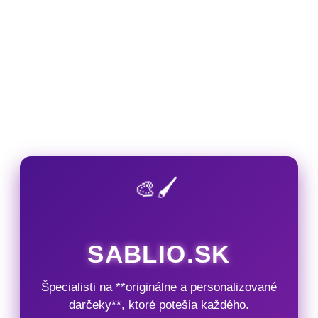
🎨🖌️
SABLIO.SK
Špecialisti na **originálne a personalizované
darčeky**, ktoré potešia každého.