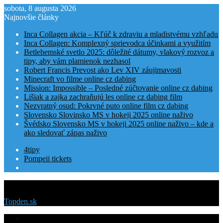
sobota, 8 augusta 2026
Najnovšie články
Inca Collagen akcia – Kľúč k zdraviu a mladistvému vzhľadu
Inca Collagen: Komplexný sprievodca účinkami a využitím
Betlehemské svetlo 2025: dôležité dátumy, vlakový rozvoz a
tipy, aby vám plamienok nezhasol
Robert Francis Prevost ako Lev XIV záujimavosti
Minecraft vo filme online cz dabing
Mission: Impossible – Posledné zúčtovanie online cz dabing
Lišiak a zajka zachraňujú les online cz dabing film
Nezvratný osud: Pokrvné puto online film cz dabing
Slovensko Slovinsko MS v hokeji 2025 online naživo
Švédsko Slovensko MS v hokeji 2025 online naživo – kde a
ako sledovať zápas naživo
4tipy
Pompeii tickets
Menu
Topden.sk
Domovská