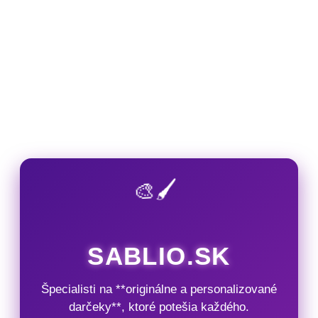
🎨🖌️
SABLIO.SK
Špecialisti na **originálne a personalizované
darčeky**, ktoré potešia každého.