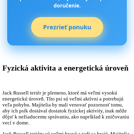
doručenie.
Prezrieť ponuku
Fyzická aktivita a energetická úroveň
Jack Russell teriér je plemeno, ktoré má veľmi vysokú
energetickú úroveň. Títo psi sú veľmi aktívni a potrebujú
veľa pohybu. Majitelia by mali venovať pozornosť tomu,
aby ich psík dostával dostatok fyzickej aktivity, inak môže
dôjsť k nežiaducemu správaniu, ako napríklad k zničovaniu
vecí v dome.
Jack Russell teriéry sú veľmi hravé a radi sa hrajú. Majitelia