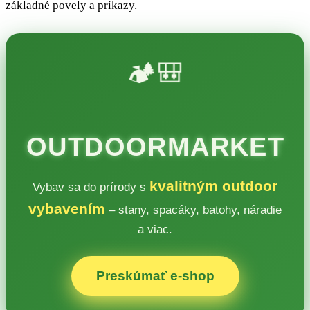
základné povely a príkazy.
🏕️🎒
OUTDOORMARKET
kvalitným outdoor
Vybav sa do prírody s
vybavením
– stany, spacáky, batohy, náradie
a viac.
Preskúmať e‑shop