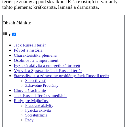
teriér je známy aj pod skratkou JRT a existujú tri varianty
tohto plemena: krátkosrstá, lámaná a drsnosrstá.
Obsah článku:
Jack Russell teriér
Pôvod a história
Charakteristika plemena
Osobnosť a temperament
Fyzická aktivita a energetická úroveň
Výcvik a Správanie Jack Russell teriér
Starostlivosť a zdravotné problémy Jack Russell teriér
Starostlivosť
Zdravotné Problémy
Chov a šľachtenie
Jack Russell Teriér v médiách
Rady pre Majiteľov
Pracovné aktivity
Fyzická aktivita
Sociabilizácia
Rady