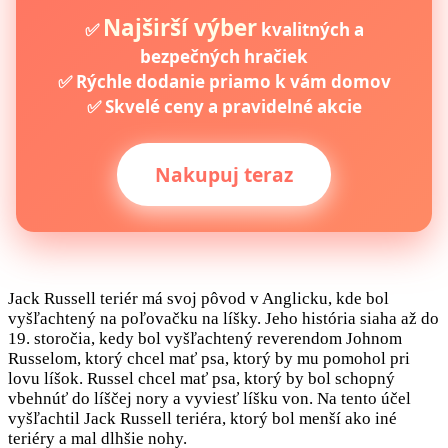
Najširší výber
✅
kvalitných a
bezpečných hračiek
✅ Rýchle dodanie priamo k vám domov
✅ Skvelé ceny a pravidelné akcie
Nakupuj teraz
Jack Russell teriér má svoj pôvod v Anglicku, kde bol
vyšľachtený na poľovačku na líšky. Jeho história siaha až do
19. storočia, kedy bol vyšľachtený reverendom Johnom
Russelom, ktorý chcel mať psa, ktorý by mu pomohol pri
lovu líšok. Russel chcel mať psa, ktorý by bol schopný
vbehnúť do líščej nory a vyviesť líšku von. Na tento účel
vyšľachtil Jack Russell teriéra, ktorý bol menší ako iné
teriéry a mal dlhšie nohy.