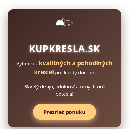
🛋️✨
KUPKRESLA.SK
kvalitných a pohodlných
Vyber si z
kresiel
pre každý domov.
Skvelý dizajn, odolnosť a ceny, ktoré
potešia!
Prezrieť ponuku