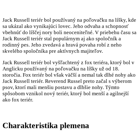
Jack Russell teriér bol používaný na poľovačku na líšky, kde
sa ukázal ako vynikajúci lovec. Jeho odvaha a schopnosť
vbehnúť do líščej nory boli neoceniteľné. V priebehu času sa
Jack Russell teriér stal populárnym aj ako spoločník a
rodinný pes. Jeho zvedavá a hravá povaha robí z neho
skvelého spoločníka pre aktívnych majiteľov.
Jack Russell teriér bol vyšľachtený z fox teriéra, ktorý bol v
Anglicku používaný na poľovačku na líšky už od 18.
storočia. Fox teriér bol však väčší a nemal tak dlhé nohy ako
Jack Russell teriér. Reverend Russel preto začal s výberom
psov, ktorí mali menšiu postavu a dlhšie nohy. Týmto
spôsobom vznikol nový teriér, ktorý bol menší a agilnejší
ako fox teriér.
Charakteristika plemena