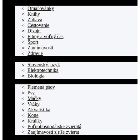
stranka
Životný štýl
TOPden.sk
Omaľovánky
Knihy
Zábava
Cestovanie
Dizajn
Filmy a voľný čas
Šport
Zaujímavosti
Zdravie
Učivo
Slovenský jazyk
Elektrotechnika
Biológia
Zvieratá
Plemena psov
Psy
Mačky
Vtáky
Akvaristika
Kone
Králiky
Poľnohospodárske zvieratá
Zaujímavosti z ríše zvierat
Rastliny