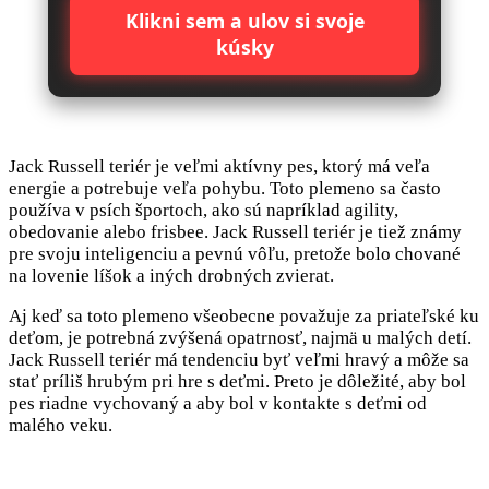
Klikni sem a ulov si svoje
kúsky
Jack Russell teriér je veľmi aktívny pes, ktorý má veľa
energie a potrebuje veľa pohybu. Toto plemeno sa často
používa v psích športoch, ako sú napríklad agility,
obedovanie alebo frisbee. Jack Russell teriér je tiež známy
pre svoju inteligenciu a pevnú vôľu, pretože bolo chované
na lovenie líšok a iných drobných zvierat.
Aj keď sa toto plemeno všeobecne považuje za priateľské ku
deťom, je potrebná zvýšená opatrnosť, najmä u malých detí.
Jack Russell teriér má tendenciu byť veľmi hravý a môže sa
stať príliš hrubým pri hre s deťmi. Preto je dôležité, aby bol
pes riadne vychovaný a aby bol v kontakte s deťmi od
malého veku.