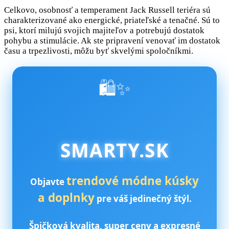
Celkovo, osobnosť a temperament Jack Russell teriéra sú
charakterizované ako energické, priateľské a tenačné. Sú to
psi, ktorí milujú svojich majiteľov a potrebujú dostatok
pohybu a stimulácie. Ak ste pripravení venovať im dostatok
času a trpezlivosti, môžu byť skvelými spoločníkmi.
🛍️✨
SMARTY.SK
trendové módne kúsky
Objavte
a doplnky
pre váš jedinečný štýl.
Špičková kvalita, super ceny a expresné