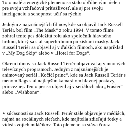
Toto malé a energické plemeno sa stalo obľúbeným nielen
pre svoju vzhľadovú príťažlivosť, ale aj pre svoju
inteligenciu a schopnosť učiť sa rýchlo.
Jedným z najznámejších filmov, kde sa objavil Jack Russell
Teriér, bol film „The Mask“ z roku 1994. V tomto filme
zohral tento pes dôležitú rolu ako spoločník hlavného
hrdinu, ktorý sa stal superhrdinom po získaní masky. Jack
Russell Teriér sa objavil aj v ďalších filmoch, ako napríklad
v „My Dog Skip“ alebo v „Hotel for Dogs“.
Okrem filmov sa Jack Russell Teriér objavoval aj v mnohých
televíznych programoch. Jedným z najznámejších je
animovaný seriál „Kočičí princ“, kde sa Jack Russell Teriér s
menom Rags stal najlepším kamarátom hlavnej postavy,
princeznej. Tento pes sa objavil aj v seriáloch ako „Frasier“
alebo „Wishbone“.
V súčasnosti sa Jack Russell Teriér stále objavuje v médiách,
najmä na sociálnych sieťach, kde majitelia zdieľajú fotky a
videá svojich miláčikov. Toto plemeno sa stáva čoraz