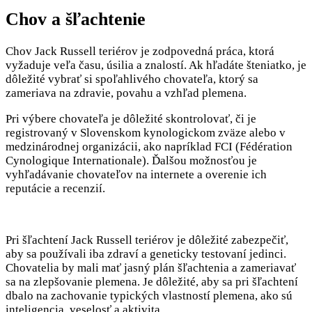
Chov a šľachtenie
Chov Jack Russell teriérov je zodpovedná práca, ktorá
vyžaduje veľa času, úsilia a znalostí. Ak hľadáte šteniatko, je
dôležité vybrať si spoľahlivého chovateľa, ktorý sa
zameriava na zdravie, povahu a vzhľad plemena.
Pri výbere chovateľa je dôležité skontrolovať, či je
registrovaný v Slovenskom kynologickom zväze alebo v
medzinárodnej organizácii, ako napríklad FCI (Fédération
Cynologique Internationale). Ďalšou možnosťou je
vyhľadávanie chovateľov na internete a overenie ich
reputácie a recenzií.
Pri šľachtení Jack Russell teriérov je dôležité zabezpečiť,
aby sa používali iba zdraví a geneticky testovaní jedinci.
Chovatelia by mali mať jasný plán šľachtenia a zameriavať
sa na zlepšovanie plemena. Je dôležité, aby sa pri šľachtení
dbalo na zachovanie typických vlastností plemena, ako sú
inteligencia, veselosť a aktivita.