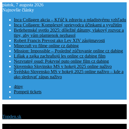
piatok, 7 augusta 2026
Najnovšie články
Inca Collagen akcia – Kľúč k zdraviu a mladistvému vzhľadu
Inca Collagen: Komplexný sprievodca účinkami a využitím
Betlehemské svetlo 2025: dôležité dátumy, vlakový rozvoz a
tipy, aby vám plamienok nezhasol
Robert Francis Prevost ako Lev XIV záujimavosti
Minecraft vo filme online cz dabing
Mission: Impossible – Posledné zúčtovanie online cz dabing
Lišiak a zajka zachraňujú les online cz dabing film
Nezvratný osud: Pokrvné puto online film cz dabing
Slovensko Slovinsko MS v hokeji 2025 online naživo
Švédsko Slovensko MS v hokeji 2025 online naživo – kde a
ako sledovať zápas naživo
4tipy
Pompeii tickets
Menu
Topden.sk
Domovská