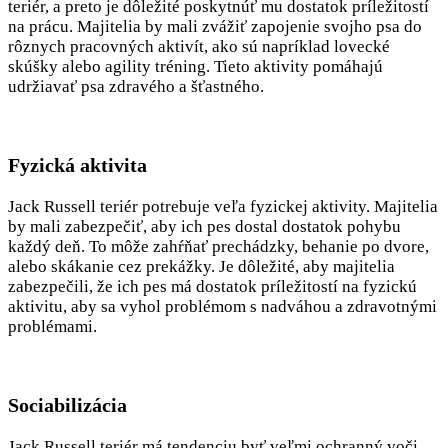
teriér, a preto je dôležité poskytnúť mu dostatok príležitostí
na prácu. Majitelia by mali zvážiť zapojenie svojho psa do
rôznych pracovných aktivít, ako sú napríklad lovecké
skúšky alebo agility tréning. Tieto aktivity pomáhajú
udržiavať psa zdravého a šťastného.
Fyzická aktivita
Jack Russell teriér potrebuje veľa fyzickej aktivity. Majitelia
by mali zabezpečiť, aby ich pes dostal dostatok pohybu
každý deň. To môže zahŕňať prechádzky, behanie po dvore,
alebo skákanie cez prekážky. Je dôležité, aby majitelia
zabezpečili, že ich pes má dostatok príležitostí na fyzickú
aktivitu, aby sa vyhol problémom s nadváhou a zdravotnými
problémami.
Sociabilizácia
Jack Russell teriér má tendenciu byť veľmi ochranný voči