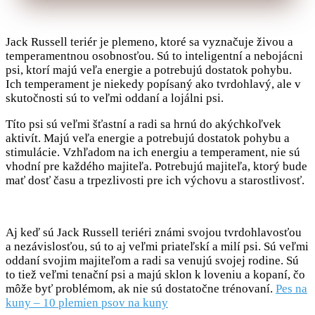
Jack Russell teriér je plemeno, ktoré sa vyznačuje živou a
temperamentnou osobnosťou. Sú to inteligentní a nebojácni
psi, ktorí majú veľa energie a potrebujú dostatok pohybu.
Ich temperament je niekedy popísaný ako tvrdohlavý, ale v
skutočnosti sú to veľmi oddaní a lojálni psi.
Títo psi sú veľmi šťastní a radi sa hrnú do akýchkoľvek
aktivít. Majú veľa energie a potrebujú dostatok pohybu a
stimulácie. Vzhľadom na ich energiu a temperament, nie sú
vhodní pre každého majiteľa. Potrebujú majiteľa, ktorý bude
mať dosť času a trpezlivosti pre ich výchovu a starostlivosť.
Aj keď sú Jack Russell teriéri známi svojou tvrdohlavosťou
a nezávislosťou, sú to aj veľmi priateľskí a milí psi. Sú veľmi
oddaní svojim majiteľom a radi sa venujú svojej rodine. Sú
to tiež veľmi tenační psi a majú sklon k loveniu a kopaní, čo
môže byť problémom, ak nie sú dostatočne trénovaní.
Pes na
kuny – 10 plemien psov na kuny