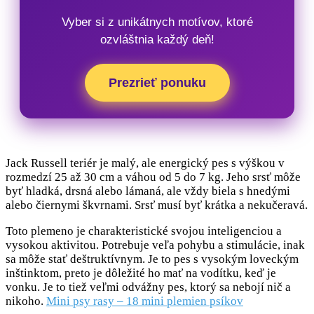
Vyber si z unikátnych motívov, ktoré
ozvláštnia každý deň!
Prezrieť ponuku
Jack Russell teriér je malý, ale energický pes s výškou v
rozmedzí 25 až 30 cm a váhou od 5 do 7 kg. Jeho srsť môže
byť hladká, drsná alebo lámaná, ale vždy biela s hnedými
alebo čiernymi škvrnami. Srsť musí byť krátka a nekučeravá.
Toto plemeno je charakteristické svojou inteligenciou a
vysokou aktivitou. Potrebuje veľa pohybu a stimulácie, inak
sa môže stať deštruktívnym. Je to pes s vysokým loveckým
inštinktom, preto je dôležité ho mať na vodítku, keď je
vonku. Je to tiež veľmi odvážny pes, ktorý sa nebojí nič a
nikoho.
Mini psy rasy – 18 mini plemien psíkov