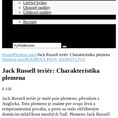
Liečivé byliny
Okrasné rastliny
Úžitkové rastliny
Recepty
Recepty
Osobnosti
O nás
Random
Article
Vyhľadávanie
Home
/
Plemena psov
/
Jack Russell teriér: Charakteristika plemena
Plemena psov
PLEMENÁ PSOV JEDNOTLIVO
Jack Russell teriér: Charakteristika
plemena
0
118
Jack Russell teriér je malé psie plemeno, pôvodom z
Anglicka. Toto plemeno je známe pre svoju živú a
temperamentnú povahu, a preto sa stalo obľúbeným
domácim miláčikom mnohých ľudí. Plemeno Jack Russell