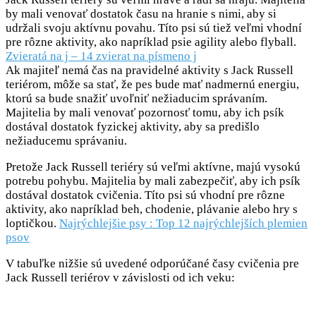
by mali venovať dostatok času na hranie s nimi, aby si
udržali svoju aktívnu povahu. Títo psi sú tiež veľmi vhodní
pre rôzne aktivity, ako napríklad psie agility alebo flyball.
Zvieratá na j – 14 zvierat na písmeno j
Ak majiteľ nemá čas na pravidelné aktivity s Jack Russell
teriérom, môže sa stať, že pes bude mať nadmernú energiu,
ktorú sa bude snažiť uvoľniť nežiaducim správaním.
Majitelia by mali venovať pozornosť tomu, aby ich psík
dostával dostatok fyzickej aktivity, aby sa predišlo
nežiaducemu správaniu.
Pretože Jack Russell teriéry sú veľmi aktívne, majú vysokú
potrebu pohybu. Majitelia by mali zabezpečiť, aby ich psík
dostával dostatok cvičenia. Títo psi sú vhodní pre rôzne
aktivity, ako napríklad beh, chodenie, plávanie alebo hry s
loptičkou.
Najrýchlejšie psy : Top 12 najrýchlejších plemien
psov
V tabuľke nižšie sú uvedené odporúčané časy cvičenia pre
Jack Russell teriérov v závislosti od ich veku: