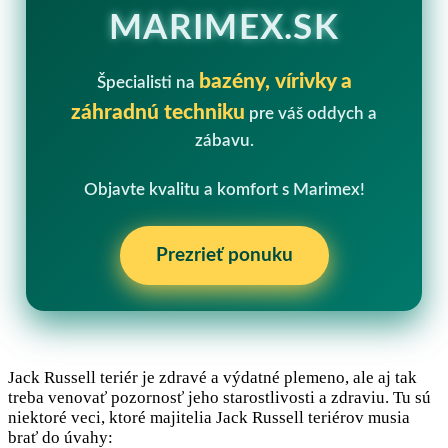
MARIMEX.SK
bazény, vírivky a
Špecialisti na
záhradnú techniku
pre váš oddych a
zábavu.
Objavte kvalitu a komfort s Marimex!
Prezrieť ponuku
Jack Russell teriér je zdravé a výdatné plemeno, ale aj tak
treba venovať pozornosť jeho starostlivosti a zdraviu. Tu sú
niektoré veci, ktoré majitelia Jack Russell teriérov musia
brať do úvahy: