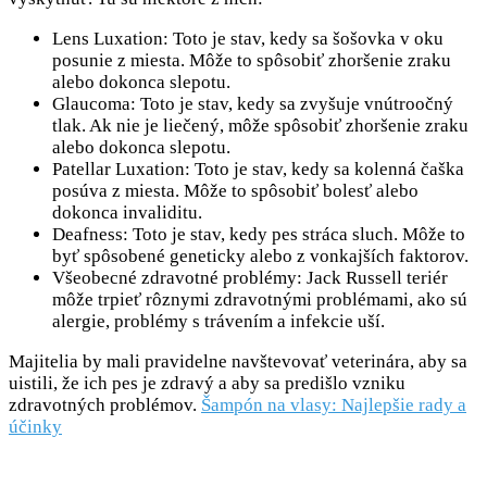
Lens Luxation: Toto je stav, kedy sa šošovka v oku
posunie z miesta. Môže to spôsobiť zhoršenie zraku
alebo dokonca slepotu.
Glaucoma: Toto je stav, kedy sa zvyšuje vnútroočný
tlak. Ak nie je liečený, môže spôsobiť zhoršenie zraku
alebo dokonca slepotu.
Patellar Luxation: Toto je stav, kedy sa kolenná čaška
posúva z miesta. Môže to spôsobiť bolesť alebo
dokonca invaliditu.
Deafness: Toto je stav, kedy pes stráca sluch. Môže to
byť spôsobené geneticky alebo z vonkajších faktorov.
Všeobecné zdravotné problémy: Jack Russell teriér
môže trpieť rôznymi zdravotnými problémami, ako sú
alergie, problémy s trávením a infekcie uší.
Majitelia by mali pravidelne navštevovať veterinára, aby sa
uistili, že ich pes je zdravý a aby sa predišlo vzniku
zdravotných problémov.
Šampón na vlasy: Najlepšie rady a
účinky