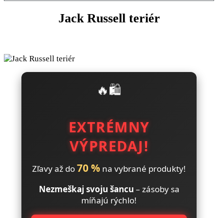
Jack Russell teriér
🔥🛍️
EXTRÉMNY
VÝPREDAJ!
70 %
Zľavy až do
na vybrané produkty!
Nezmeškaj svoju šancu
– zásoby sa
míňajú rýchlo!