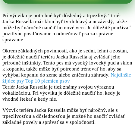
Pri výcviku je potrebné byť dôsledný a trpezlivý. Teriér
Jacka Russella má sklon byť tvrdohlavý a nezávislý, takže
môže byť náročné naučiť ho nové veci. Je dôležité používať
pozitívne posilňovanie a odmeňovať psa za správne
správanie.
Okrem základných povinností, ako je sedni, lehni a zostan,
je dôležité naučiť teriéra Jacka Russella aj zvládať jeho
prírodné inštinkty. Tento pes má vysoký lovecký pud a sklon
k kopaniu, takže môže byť potrebné trénovať ho, aby sa
vyhýbal kopaniu do zeme alebo zničeniu záhrady.
Najdlhšie
žijúce psy Top 10 plemien psov
Teriér Jacka Russella je tiež známy svojou výraznou
vokalizáciou. Pri výcviku je dôležité naučiť ho, kedy je
vhodné štekať a kedy nie.
Výcvik teriéra Jacka Russella môže byť náročný, ale s
trpezlivosťou a dôslednosťou je možné ho naučiť zvládať
základné povely a správať sa v spoločnosti.