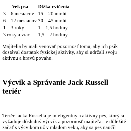
Vek psa
Dĺžka cvičenia
3 – 6 mesiacov
15 – 20 minút
6 – 12 mesiacov
30 – 45 minút
1 – 3 roky
1 – 1,5 hodiny
3 roky a viac
1,5 – 2 hodiny
Majitelia by mali venovať pozornosť tomu, aby ich psík
dostával dostatok fyzickej aktivity, aby si udržali svoju
aktívnu a hravú povahu.
Výcvik a Správanie Jack Russell
teriér
Teriér Jacka Russella je inteligentný a aktívny pes, ktorý si
vyžaduje dôsledný výcvik a pozornosť majiteľa. Je dôležité
začať s výcvikom už v mladom veku, aby sa pes naučil