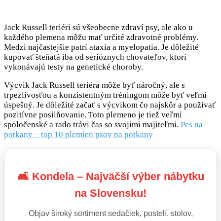
Jack Russell teriéri sú všeobecne zdraví psy, ale ako u
každého plemena môžu mať určité zdravotné problémy.
Medzi najčastejšie patrí ataxia a myelopatia. Je dôležité
kupovať šteňatá iba od serióznych chovateľov, ktorí
vykonávajú testy na genetické choroby.
Výcvik Jack Russell teriéra môže byť náročný, ale s
trpezlivosťou a konzistentným tréningom môže byť veľmi
úspešný. Je dôležité začať s výcvikom čo najskôr a používať
pozitívne posilňovanie. Toto plemeno je tiež veľmi
spoločenské a rado trávi čas so svojimi majiteľmi.
Pes na
potkany – top 10 plemien psov na potkany
🛋️ Kondela – Najväčší výber nábytku
na Slovensku!
Objav široký sortiment sedačiek, postelí, stolov,