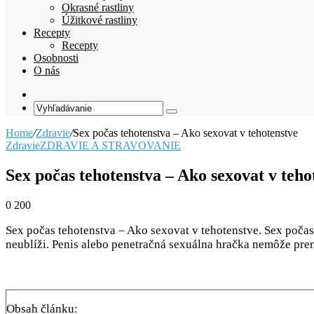
Okrasné rastliny
Úžitkové rastliny
Recepty
Recepty
Osobnosti
O nás
Random
Article
Vyhľadávanie
Home
/
Zdravie
/
Sex počas tehotenstva – Ako sexovat v tehotenstve
Zdravie
ZDRAVIE A STRAVOVANIE
Sex počas tehotenstva – Ako sexovat v teho
0
200
Sex počas tehotenstva – Ako sexovat v tehotenstve. Sex počas
neublíži. Penis alebo penetračná sexuálna hračka nemôže pren
Obsah článku: