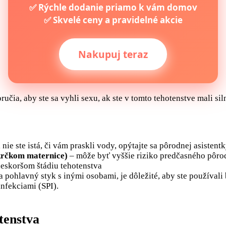
✅ Rýchle dodanie priamo k vám domov
✅ Skvelé ceny a pravidelné akcie
Nakupuj teraz
ia, aby ste sa vyhli sexu, ak ste v tomto tehotenstve mali sil
 nie ste istá, či vám praskli vody, opýtajte sa pôrodnej asistent
krčkom maternice)
– môže byť vyššie riziko predčasného pôrod
neskoršom štádiu tehotenstva
 pohlavný styk s inými osobami, je dôležité, aby ste používali 
infekciami (SPI).
tenstva