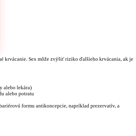
né krvácanie. Sex môže zvýšiť riziko ďalšieho krvácania, ak je
ky alebo lekára)
u alebo potratu
bariérovú formu antikoncepcie, napríklad prezervatív, a