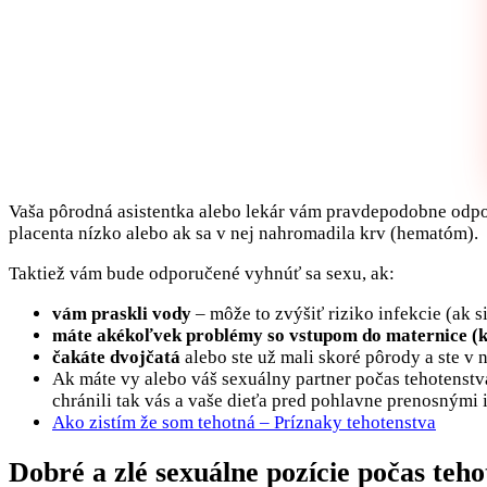
Vaša pôrodná asistentka alebo lekár vám pravdepodobne odporuč
placenta nízko alebo ak sa v nej nahromadila krv (hematóm).
Taktiež vám bude odporučené vyhnúť sa sexu, ak:
vám praskli vody
– môže to zvýšiť riziko infekcie (ak si
máte akékoľvek problémy so vstupom do maternice (
čakáte dvojčatá
alebo ste už mali skoré pôrody a ste v 
Ak máte vy alebo váš sexuálny partner počas tehotenstva
chránili tak vás a vaše dieťa pred pohlavne prenosnými 
Ako zistím že som tehotná – Príznaky tehotenstva
Dobré a zlé sexuálne pozície počas teho