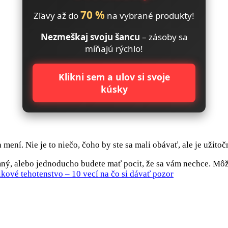
70 %
Zľavy až do
na vybrané produkty!
Nezmeškaj svoju šancu
– zásoby sa
míňajú rýchlo!
Klikni sem a ulov si svoje
kúsky
 mení. Nie je to niečo, čoho by ste sa mali obávať, ale je užit
ný, alebo jednoducho budete mať pocit, že sa vám nechce. Môže
ikové tehotenstvo – 10 vecí na čo si dávať pozor