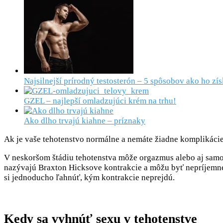
Najsilnejší prírodný testosterón – 5 spôsobov ako ho zí
GZEL – najlepší omladzujúci krém na trhu!
Ako dlho trvajú kiahne – príznaky
Ak je vaše tehotenstvo normálne a nemáte žiadne komplikácie
V neskoršom štádiu tehotenstva môže orgazmus alebo aj samotný
nazývajú Braxton Hicksove kontrakcie a môžu byť nepríjemné,
si jednoducho ľahnúť, kým kontrakcie neprejdú.
Kedy sa vyhnúť sexu v tehotenstve