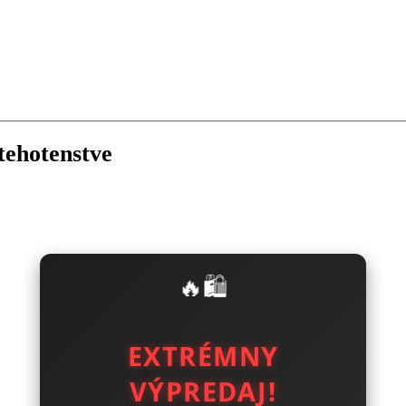
tehotenstve
🔥🛍️
EXTRÉMNY
VÝPREDAJ!