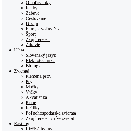
TOPden.sk
Omaľovánky
Knihy
Zábava
Cestovanie
Dizajn
Filmy a voľný čas
Šport
Zaujímavosti
Zdravie
Učivo
Slovenský jazyk
Elektrotechnika
Biológia
Zvieratá
Plemena psov
Psy
Mačky
Vtáky
Akvaristika
Kone
Králiky
Poľnohospodárske zvieratá
Zaujímavosti z ríše zvierat
Rastliny
Liečivé byliny