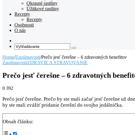
Okrasné rastliny
Úžitkové rastliny
Recepty
Recepty
Osobnosti
O nás
Random
Article
Vyhľadávanie
Home
/
Zaujímavosti
/
Prečo jesť čerešne – 6 zdravotných benefitov
Zaujímavosti
ZDRAVIE A STRAVOVANIE
Prečo jesť čerešne – 6 zdravotných benefi
0
392
Prečo jesť čerešne. Prečo by ste mali začať jesť čerešne už dn
by ste mali zvážiť pridanie čerešní do svojho jedálnička.
Obsah článku: