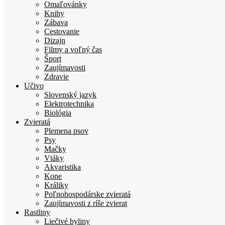
TOPden.sk
Omaľovánky
Knihy
Zábava
Cestovanie
Dizajn
Filmy a voľný čas
Šport
Zaujímavosti
Zdravie
Učivo
Slovenský jazyk
Elektrotechnika
Biológia
Zvieratá
Plemena psov
Psy
Mačky
Vtáky
Akvaristika
Kone
Králiky
Poľnohospodárske zvieratá
Zaujímavosti z ríše zvierat
Rastliny
Liečivé byliny