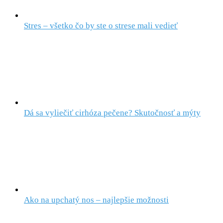
Stres – všetko čo by ste o strese mali vedieť
Dá sa vyliečiť cirhóza pečene? Skutočnosť a mýty
Ako na upchatý nos – najlepšie možnosti