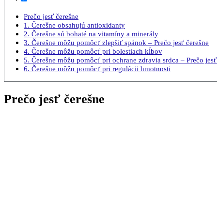
Prečo jesť čerešne
1. Čerešne obsahujú antioxidanty
2. Čerešne sú bohaté na vitamíny a minerály
3. Čerešne môžu pomôcť zlepšiť spánok – Prečo jesť čerešne
4. Čerešne môžu pomôcť pri bolestiach kĺbov
5. Čerešne môžu pomôcť pri ochrane zdravia srdca – Prečo jesť
6. Čerešne môžu pomôcť pri regulácii hmotnosti
Prečo jesť čerešne