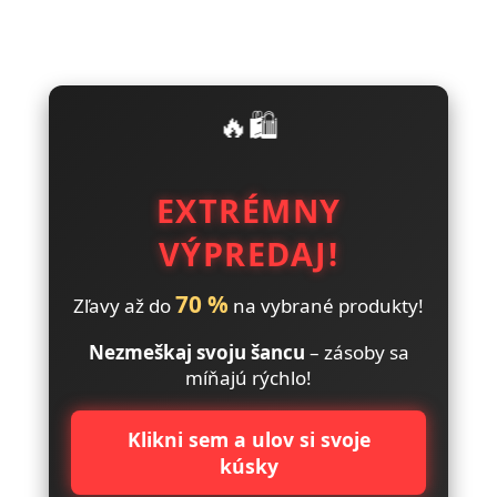
🔥🛍️
EXTRÉMNY
VÝPREDAJ!
70 %
Zľavy až do
na vybrané produkty!
Nezmeškaj svoju šancu
– zásoby sa
míňajú rýchlo!
Klikni sem a ulov si svoje
kúsky