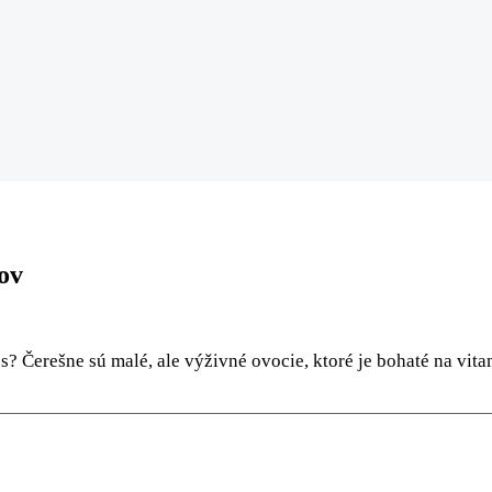
tov
es? Čerešne sú malé, ale výživné ovocie, ktoré je bohaté na vit