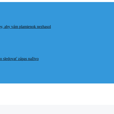
ipy, aby vám plamienok nezhasol
o sledovať zápas naživo