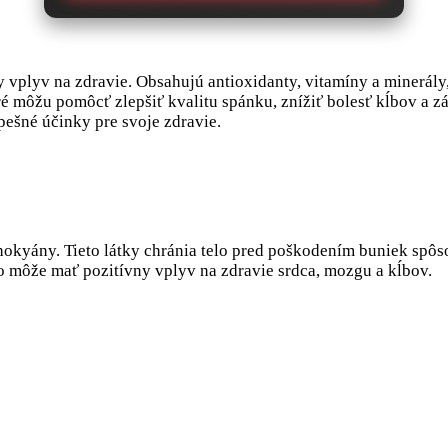
 vplyv na zdravie. Obsahujú antioxidanty, vitamíny a minerály
oré môžu pomôcť zlepšiť kvalitu spánku, znížiť bolesť kĺbov a zá
spešné účinky pre svoje zdravie.
thokyány. Tieto látky chránia telo pred poškodením buniek sp
čo môže mať pozitívny vplyv na zdravie srdca, mozgu a kĺbov.