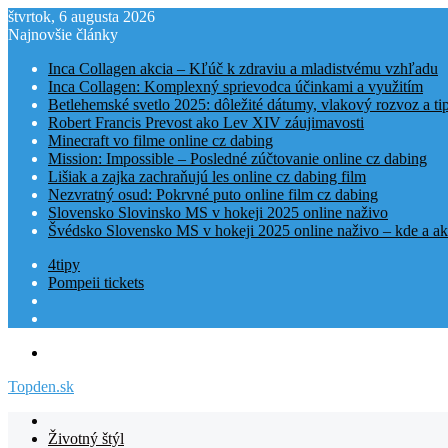
štvrtok, 6 augusta 2026
Najnovšie články
Inca Collagen akcia – Kľúč k zdraviu a mladistvému vzhľadu
Inca Collagen: Komplexný sprievodca účinkami a využitím
Betlehemské svetlo 2025: dôležité dátumy, vlakový rozvoz a t
Robert Francis Prevost ako Lev XIV záujimavosti
Minecraft vo filme online cz dabing
Mission: Impossible – Posledné zúčtovanie online cz dabing
Lišiak a zajka zachraňujú les online cz dabing film
Nezvratný osud: Pokrvné puto online film cz dabing
Slovensko Slovinsko MS v hokeji 2025 online naživo
Švédsko Slovensko MS v hokeji 2025 online naživo – kde a ak
4tipy
Pompeii tickets
Menu
Topden.sk
Domovská
stranka
Životný štýl