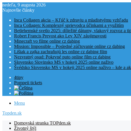
nedeľa, 9 augusta 2026
Najnovšie články
Inca Collagen akcia – Kľúč k zdraviu a mladistvému vzhľadu
Inca Collagen: Komplexný sprievodca účinkami a využitím
Betlehemské svetlo 2025: dôležité dátumy, vlakový rozvoz a t
Robert Francis Prevost ako Lev XIV záujimavosti
Minecraft vo filme online cz dabing
Mission: Impossible – Posledné zúčtovanie online cz dabing
Lišiak a zajka zachraňujú les online cz dabing film
Nezvratný osud: Pokrvné puto online film cz dabing
Slovensko Slovinsko MS v hokeji 2025 online naživo
Švédsko Slovensko MS v hokeji 2025 online naživo – kde a ak
4tipy
Pompeii tickets
Menu
Topden.sk
Domovská stranka TOPden.sk
Životný štýl