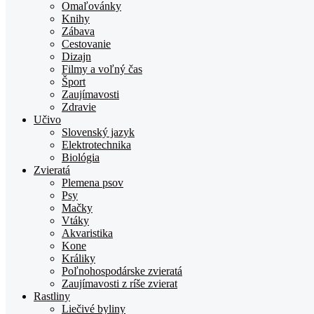
Omaľovánky
Knihy
Zábava
Cestovanie
Dizajn
Filmy a voľný čas
Šport
Zaujímavosti
Zdravie
Učivo
Slovenský jazyk
Elektrotechnika
Biológia
Zvieratá
Plemena psov
Psy
Mačky
Vtáky
Akvaristika
Kone
Králiky
Poľnohospodárske zvieratá
Zaujímavosti z ríše zvierat
Rastliny
Liečivé byliny