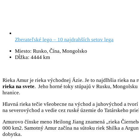
Zberateľské lego – 10 najdrahších setov lega
Miesto: Rusko, Čína, Mongolsko
Dĺžka: 4444 km
Rieka Amur je rieka východnej Ázie. Je to najdlhšia rieka na
rieka na svete
. Jeho horné toky stúpajú v Rusku, Mongolsku
hranice.
Hlavná rieka tečie všeobecne na východ a juhovýchod a tvorí
na severovýchod a vedie cez ruské územie do Tatárskeho prie
Amurovo čínske meno Heilong Jiang znamená „rieka Čierneho
000 km2. Samotný Amur začína na sútoku riek Shilka a Argun
dobytka.