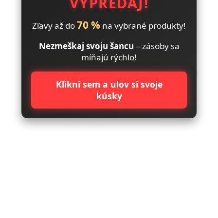
VÝPREDAJ!
70 %
Zľavy až do
na vybrané produkty!
Nezmeškaj svoju šancu
– zásoby sa
míňajú rýchlo!
Klikni sem a ulov si svoje
kúsky