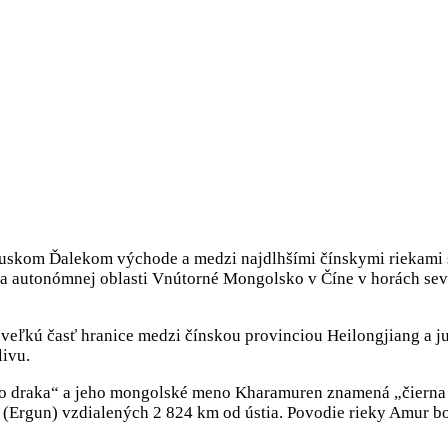
 ruskom Ďalekom východe a medzi najdlhšími čínskymi riekami s
 a autonómnej oblasti Vnútorné Mongolsko v Číne v horách sev
 veľkú časť hranice medzi čínskou provinciou Heilongjiang a 
livu.
 draka“ a jeho mongolské meno Kharamuren znamená „čierna ri
 (Ergun) vzdialených 2 824 km od ústia. Povodie rieky Amur 