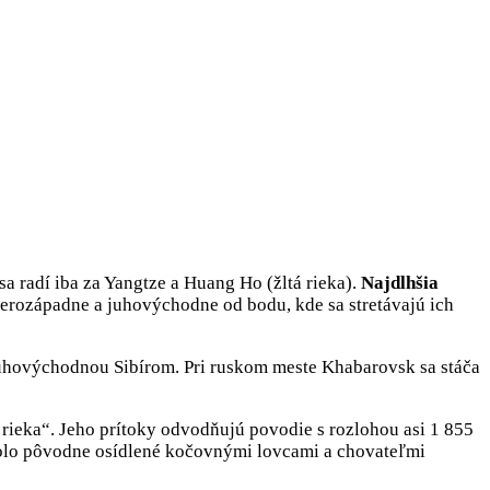
a radí iba za Yangtze a Huang Ho (žltá rieka).
Najdlhšia
erozápadne a juhovýchodne od bodu, kde sa stretávajú ich
juhovýchodnou Sibírom. Pri ruskom meste Khabarovsk sa stáča
eka“. Jeho prítoky odvodňujú povodie s rozlohou asi 1 855
bolo pôvodne osídlené kočovnými lovcami a chovateľmi