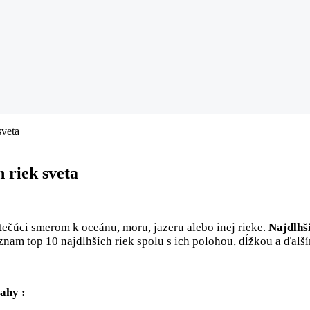
sveta
h riek sveta
tečúci smerom k oceánu, moru, jazeru alebo inej rieke.
Najdlhši
oznam top 10 najdlhších riek spolu s ich polohou, dĺžkou a ďal
vahy :