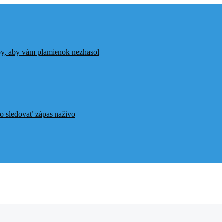
ipy, aby vám plamienok nezhasol
o sledovať zápas naživo