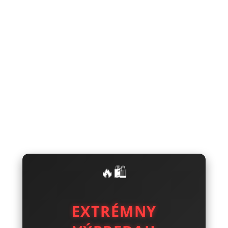
🔥🛍️
EXTRÉMNY