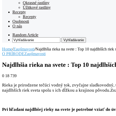
Okrasné rastliny
Úžitkové rastliny
Recepty
Recepty
Osobnosti
O nás
Random Article
Vyhľadávanie
Home
/
Zaujímavosti
/
Najdlhšia rieka na svete : Top 10 najdlhších riek 
O PRÍRODE
Zaujímavosti
Najdlhšia rieka na svete : Top 10 najdlhšíc
0
18 739
Rieka je prirodzene tečúci vodný tok, zvyčajne sladkovodný, 
najdlhších riek sveta spolu s ich dĺžkou a krajinou pôvodu.Z
Pri hľadaní najdlhšej rieky na svete je potrebné vziať do ú