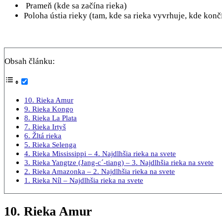
Prameň (kde sa začína rieka)
Poloha ústia rieky (tam, kde sa rieka vyvrhuje, kde končí
Obsah článku:
10. Rieka Amur
9. Rieka Kongo
8. Rieka La Plata
7. Rieka Irtyš
6. Žltá rieka
5. Rieka Selenga
4. Rieka Mississippi – 4. Najdlhšia rieka na svete
3. Rieka Yangtze (Jang-c´-tiang) – 3. Najdlhšia rieka na svete
2. Rieka Amazonka – 2. Najdlhšia rieka na svete
1. Rieka Níl – Najdlhšia rieka na svete
10. Rieka Amur