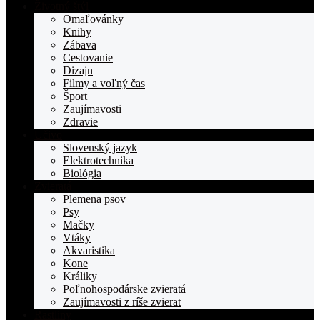
stranka
Životný štýl
TOPden.sk
Omaľovánky
Knihy
Zábava
Cestovanie
Dizajn
Filmy a voľný čas
Šport
Zaujímavosti
Zdravie
Učivo
Slovenský jazyk
Elektrotechnika
Biológia
Zvieratá
Plemena psov
Psy
Mačky
Vtáky
Akvaristika
Kone
Králiky
Poľnohospodárske zvieratá
Zaujímavosti z ríše zvierat
Rastliny