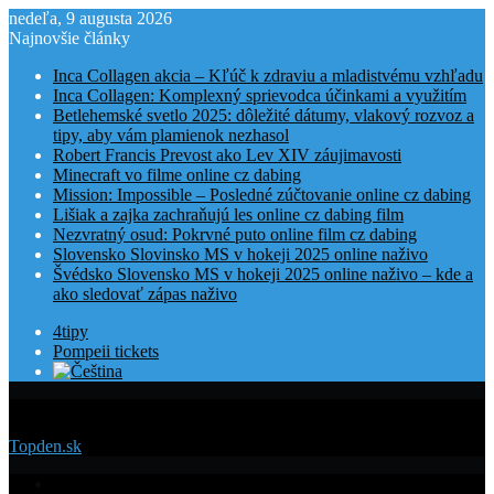
nedeľa, 9 augusta 2026
Najnovšie články
Inca Collagen akcia – Kľúč k zdraviu a mladistvému vzhľadu
Inca Collagen: Komplexný sprievodca účinkami a využitím
Betlehemské svetlo 2025: dôležité dátumy, vlakový rozvoz a
tipy, aby vám plamienok nezhasol
Robert Francis Prevost ako Lev XIV záujimavosti
Minecraft vo filme online cz dabing
Mission: Impossible – Posledné zúčtovanie online cz dabing
Lišiak a zajka zachraňujú les online cz dabing film
Nezvratný osud: Pokrvné puto online film cz dabing
Slovensko Slovinsko MS v hokeji 2025 online naživo
Švédsko Slovensko MS v hokeji 2025 online naživo – kde a
ako sledovať zápas naživo
4tipy
Pompeii tickets
Menu
Topden.sk
Domovská