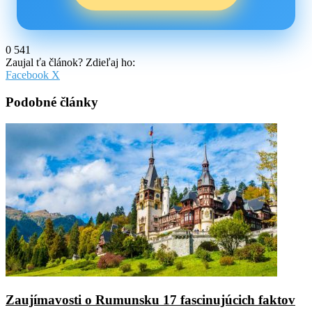
0
541
Zaujal ťa článok? Zdieľaj ho:
Pinterest
Messenger
Messenger
WhatsApp
Share
Facebook
X
via
Email
Podobné články
Zaujímavosti o Rumunsku 17 fascinujúcich faktov