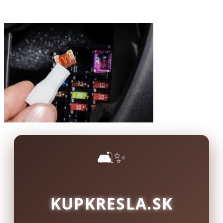
🛋️✨
KUPKRESLA.SK