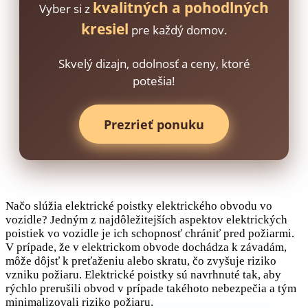
kvalitných a pohodlných
Vyber si z
kresiel
pre každý domov.
Skvelý dizajn, odolnosť a ceny, ktoré
potešia!
Prezrieť ponuku
Načo slúžia elektrické poistky elektrického obvodu vo
vozidle? Jedným z najdôležitejších aspektov elektrických
poistiek vo vozidle je ich schopnosť chrániť pred požiarmi.
V prípade, že v elektrickom obvode dochádza k závadám,
môže dôjsť k preťaženiu alebo skratu, čo zvyšuje riziko
vzniku požiaru. Elektrické poistky sú navrhnuté tak, aby
rýchlo prerušili obvod v prípade takéhoto nebezpečia a tým
minimalizovali riziko požiaru.