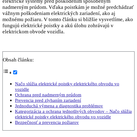
elektrické systémy pred poškodením spôsobeným
nadmerným prúdom. Vďaka poistkám je možné predchádzať
vážnym poškodeniam elektrických zariadení, ako aj
možnému požiaru. V tomto článku si bližšie vysvetlíme, ako
fungujú elektrické poistky a akú úlohu zohrávajú v
elektrickom obvode vozidla.
Obsah článku:
Načo slúžia elektrické poistky elektrického obvodu vo
vozidle
Ochrana pred nadmerným prúdom
Prevencia pred zlyhaním zariadení
Jednoduchá výmena a diagnostika problémov
Kategorizácia a ochrana jednotlivých obvodov – Načo slúžia
elektrické poistky elektrického obvodu vo vozidle
Bezpečnosť a prevencia požiarov