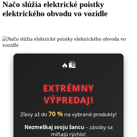
Načo slúžia elektrické poistky
elektrického obvodu vo vozidle
🔥🛍️
EXTRÉMNY
VÝPREDAJ!
70 %
Zľavy až do
na vybrané produkty!
Nezmeškaj svoju šancu
– zásoby sa
míňajú rýchlo!