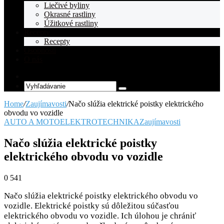
Liečivé byliny
Okrasné rastliny
Úžitkové rastliny
Recepty
Recepty
Osobnosti
O nás
Random
Article
Vyhľadávanie
Home
/
Zaujímavosti
/
Načo slúžia elektrické poistky elektrického
obvodu vo vozidle
AUTO A MOTO
ELEKTROTECHNIKA
Zaujímavosti
Načo slúžia elektrické poistky
elektrického obvodu vo vozidle
0
541
Načo slúžia elektrické poistky elektrického obvodu vo
vozidle. Elektrické poistky sú dôležitou súčasťou
elektrického obvodu vo vozidle. Ich úlohou je chrániť