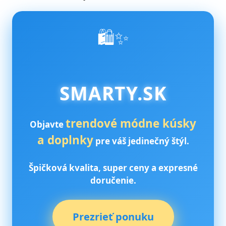
🛍️✨
SMARTY.SK
trendové módne kúsky
Objavte
a doplnky
pre váš jedinečný štýl.
Špičková kvalita, super ceny a expresné
doručenie.
Prezrieť ponuku