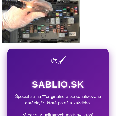
🎨🖌️
SABLIO.SK
Špecialisti na **originálne a personalizované
darčeky**, ktoré potešia každého.
Vyber si z unikátnych motívov, ktoré