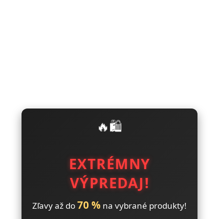
🔥🛍️
EXTRÉMNY
VÝPREDAJ!
70 %
Zľavy až do
na vybrané produkty!