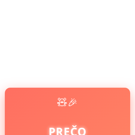
🧸🎉
PREČO