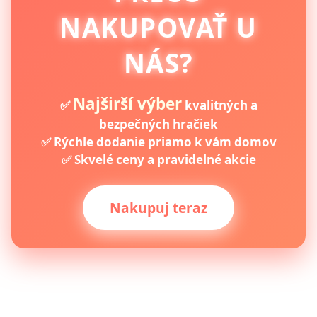
NAKUPOVAŤ U
NÁS?
Najširší výber
✅
kvalitných a
bezpečných hračiek
✅ Rýchle dodanie priamo k vám domov
✅ Skvelé ceny a pravidelné akcie
Nakupuj teraz