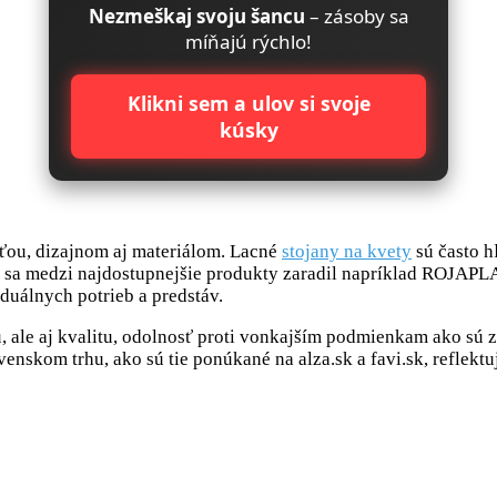
Nezmeškaj svoju šancu
– zásoby sa
míňajú rýchlo!
Klikni sem a ulov si svoje
kúsky
osťou, dizajnom aj materiálom. Lacné
stojany na kvety
sú často 
e sa medzi najdostupnejšie produkty zaradil napríklad ROJAPL
uálnych potrieb a predstáv.
nu, ale aj kvalitu, odolnosť proti vonkajším podmienkam ako sú 
enskom trhu, ako sú tie ponúkané na alza.sk a favi.sk, reflekt