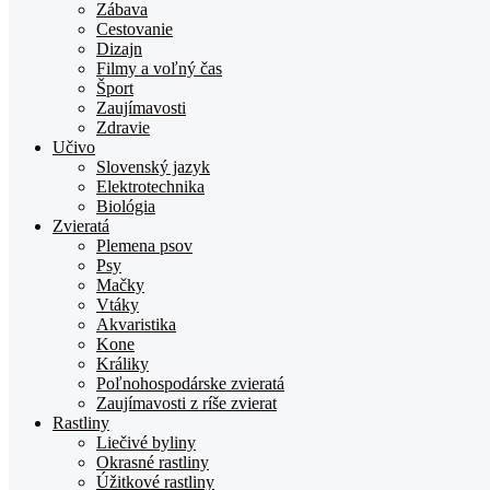
Zábava
Cestovanie
Dizajn
Filmy a voľný čas
Šport
Zaujímavosti
Zdravie
Učivo
Slovenský jazyk
Elektrotechnika
Biológia
Zvieratá
Plemena psov
Psy
Mačky
Vtáky
Akvaristika
Kone
Králiky
Poľnohospodárske zvieratá
Zaujímavosti z ríše zvierat
Rastliny
Liečivé byliny
Okrasné rastliny
Úžitkové rastliny