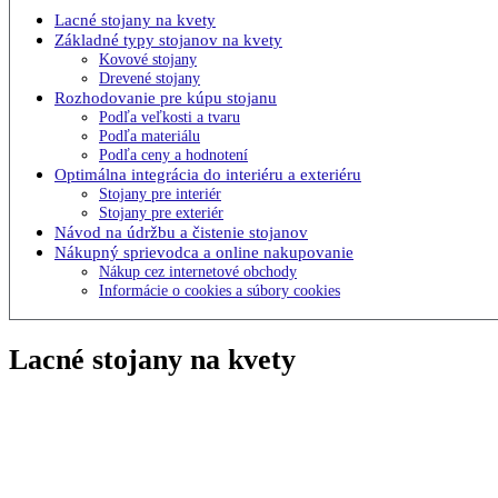
Lacné stojany na kvety
Základné typy stojanov na kvety
Kovové stojany
Drevené stojany
Rozhodovanie pre kúpu stojanu
Podľa veľkosti a tvaru
Podľa materiálu
Podľa ceny a hodnotení
Optimálna integrácia do interiéru a exteriéru
Stojany pre interiér
Stojany pre exteriér
Návod na údržbu a čistenie stojanov
Nákupný sprievodca a online nakupovanie
Nákup cez internetové obchody
Informácie o cookies a súbory cookies
Lacné stojany na kvety