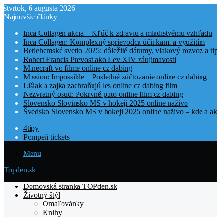
štvrtok, 6 augusta 2026
Najnovšie články
Inca Collagen akcia – Kľúč k zdraviu a mladistvému vzhľadu
Inca Collagen: Komplexný sprievodca účinkami a využitím
Betlehemské svetlo 2025: dôležité dátumy, vlakový rozvoz a t
Robert Francis Prevost ako Lev XIV záujimavosti
Minecraft vo filme online cz dabing
Mission: Impossible – Posledné zúčtovanie online cz dabing
Lišiak a zajka zachraňujú les online cz dabing film
Nezvratný osud: Pokrvné puto online film cz dabing
Slovensko Slovinsko MS v hokeji 2025 online naživo
Švédsko Slovensko MS v hokeji 2025 online naživo – kde a ak
4tipy
Pompeii tickets
Menu
Topden.sk
Domovská stranka TOPden.sk
Životný štýl
Omaľovánky
Knihy