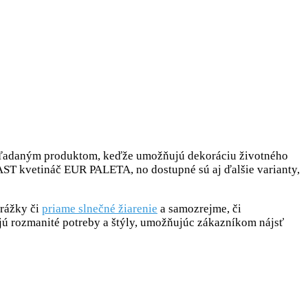
hľadaným produktom, keďže umožňujú dekoráciu životného
AST kvetináč EUR PALETA, no dostupné sú aj ďalšie varianty,
zrážky či
priame slnečné žiarenie
a samozrejme, či
ujú rozmanité potreby a štýly, umožňujúc zákazníkom nájsť