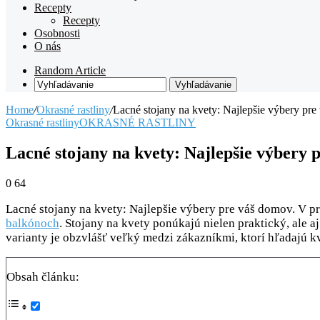
Recepty
Recepty
Osobnosti
O nás
Random Article
Vyhľadávanie
Home
/
Okrasné rastliny
/
Lacné stojany na kvety: Najlepšie výbery pr
Okrasné rastliny
OKRASNÉ RASTLINY
Lacné stojany na kvety: Najlepšie výbery 
0
64
Lacné stojany na kvety: Najlepšie výbery pre váš domov. V p
balkónoch
. Stojany na kvety ponúkajú nielen praktický, ale a
varianty je obzvlášť veľký medzi zákazníkmi, ktorí hľadajú kv
Obsah článku: