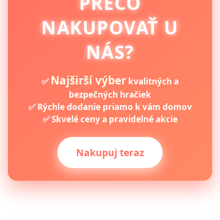
PREČO
NAKUPOVAŤ U
NÁS?
Najširší výber
✅
kvalitných a
bezpečných hračiek
✅ Rýchle dodanie priamo k vám domov
✅ Skvelé ceny a pravidelné akcie
Nakupuj teraz