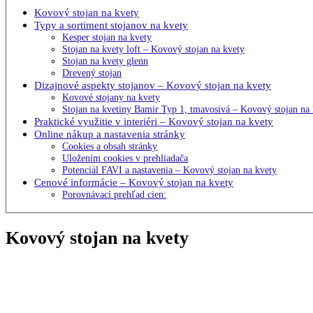
Kovový stojan na kvety
Typy a sortiment stojanov na kvety
Kesper stojan na kvety
Stojan na kvety loft – Kovový stojan na kvety
Stojan na kvety glenn
Drevený stojan
Dizajnové aspekty stojanov – Kovový stojan na kvety
Kovové stojany na kvety
Stojan na kvetiny Bamir Typ 1, tmavosivá – Kovový stojan na
Praktické využitie v interiéri – Kovový stojan na kvety
Online nákup a nastavenia stránky
Cookies a obsah stránky
Uložením cookies v prehliadača
Potenciál FAVI a nastavenia – Kovový stojan na kvety
Cenové informácie – Kovový stojan na kvety
Porovnávací prehľad cien:
Kovový stojan na kvety