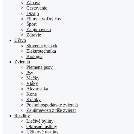
Zábava
Cestovanie
Dizajn
Filmy a voľný čas
Šport
Zaujímavosti
Zdravie
Učivo
Slovenský jazyk
Elektrotechnika
Biológia
Zvieratá
Plemena psov
Psy
Mačky
Vtáky
Akvaristika
Kone
Králiky
Poľnohospodárske zvieratá
Zaujímavosti z ríše zvierat
Rastliny
Liečivé byliny
Okrasné rastliny
Úžitkové rastliny