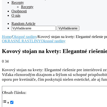
Recepty
Recepty
Osobnosti
O nás
Random Article
Vyhľadávanie
Home
/
Okrasné rastliny
/
Kovový stojan na kvety: Elegantné riešenie pr
OKRASNÉ RASTLINY
Okrasné rastliny
Kovový stojan na kvety: Elegantné riešenie
0
34
Kovový stojan na kvety: Elegantné riešenie pre interiérovú 
Vďaka rôznorodým dizajnom a štýlom sú schopné prispôsobiť sa
oporu pre kvetináče, čím poskytujú nielen estetické, ale aj fu
Obsah článku: