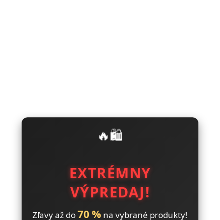
🔥🛍️
EXTRÉMNY
VÝPREDAJ!
70 %
Zľavy až do
na vybrané produkty!