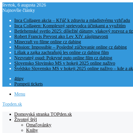
štvrtok, 6 augusta 2026
Najnovšie články
Inca Collagen akcia – Kľúč k zdraviu a mladistvému vzhľadu
Inca Collagen: Komplexný sprievodca účinkami a využitím
Betlehemské svetlo 2025: dôležité dátumy, vlakový rozvoz a t
Robert Francis Prevost ako Lev XIV záujimavosti
Minecraft vo filme online cz dabing
Mission: Impossible – Posledné zúčtovanie online cz dabing
Lišiak a zajka zachraňujú les online cz dabing film
Nezvratný osud: Pokrvné puto online film cz dabing
Slovensko Slovinsko MS v hokeji 2025 online naživo
Švédsko Slovensko MS v hokeji 2025 online naživo – kde a ak
4tipy
Pompeii tickets
Menu
Topden.sk
Domovská stranka TOPden.sk
Životný štýl
Omaľovánky
Knihy