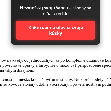
Nezmeškaj svoju šancu
– zásoby sa
míňajú rýchlo!
Klikni sem a ulov si svoje
kúsky
anov na kvety, od jednoduchých až po komplexné dizajnové kúsk
 povrchové úpravy a farby. Tieto môžu byť prispôsobené špeci
dinávskym dizajnom.
kčnosti a miesta, kde má byť umiestnený. Niektoré modely sú š
cii sú kovové stojany odolné voči rôznym poveternostným podm