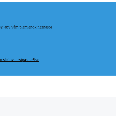
ipy, aby vám plamienok nezhasol
o sledovať zápas naživo