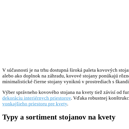
V súčasnosti je na trhu dostupná široká paleta kovových stoj
alebo ako doplnok na záhradu, kovové stojany ponúkajú rôzne
minimalistické čierne stojany vyniknú v prostrediach s škan
Výber správneho kovového stojana na kvety tiež závisí od fun
dekoráciu interiérnych priestorov
. Vďaka robustnej konštruk
vonkajšieho priestoru pre kvety
.
Typy a sortiment stojanov na kvety