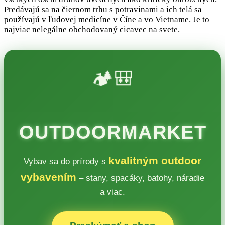
Predávajú sa na čiernom trhu s potravinami a ich telá sa
používajú v ľudovej medicíne v Číne a vo Vietname. Je to
najviac nelegálne obchodovaný cicavec na svete.
🏕️🎒
OUTDOORMARKET
kvalitným outdoor
Vybav sa do prírody s
vybavením
– stany, spacáky, batohy, náradie
a viac.