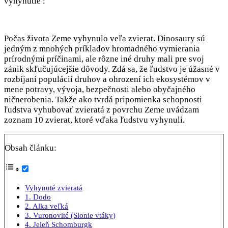
vyhynutie :
Počas života Zeme vyhynulo veľa zvierat. Dinosaury sú
jedným z mnohých príkladov hromadného vymierania
prírodnými príčinami, ale rôzne iné druhy mali pre svoj
zánik skľučujúcejšie dôvody. Zdá sa, že ľudstvo je úžasné v
rozbíjaní populácií druhov a ohrození ich ekosystémov v
mene potravy, vývoja, bezpečnosti alebo obyčajného
ničnerobenia. Takže ako tvrdá pripomienka schopnosti
ľudstva vyhubovať zvieratá z povrchu Zeme uvádzam
zoznam 10 zvierat, ktoré vďaka ľudstvu vyhynuli.
Obsah článku:
Vyhynuté zvieratá
1. Dodo
2. Alka veľká
3. Vuronovité (Slonie vtáky)
4. Jeleň Schomburgk