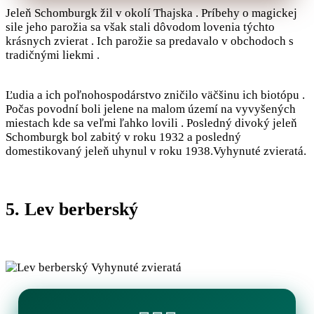
Jeleň Schomburgk žil v okolí Thajska . Príbehy o magickej
sile jeho parožia sa však stali dôvodom lovenia týchto
krásnych zvierat . Ich parožie sa predavalo v obchodoch s
tradičnými liekmi .
Ľudia a ich poľnohospodárstvo zničilo väčšinu ich biotópu .
Počas povodní boli jelene na malom území na vyvyšených
miestach kde sa veľmi ľahko lovili . Posledný divoký jeleň
Schomburgk bol zabitý v roku 1932 a posledný
domestikovaný jeleň uhynul v roku 1938.Vyhynuté zvieratá.
5. Lev berberský