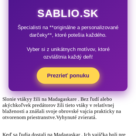
SABLIO.SK
Špecialisti na **originálne a personalizované
darčeky**, ktoré potešia každého.
Vyber si z unikátnych motívov, ktoré
ozvláštnia každý deň!
Prezrieť ponuku
Slonie vtákyy žili na Madagaskare . Bez ľudí alebo
akýchkoľvek predátorov žili tieto vtáky v relatívnej
blaženosti a znášali svoje obrovské vajcia prakticky na
otvorenom priestranstve.Vyhynuté zvieratá.
Keď sa ľudia dostali na Madagaskar . Ich vajíčka boli pre