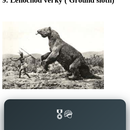
9. Leňochod veľký ( Ground sloth)
🎖️🪖