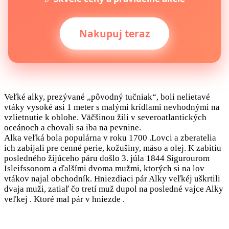
Nakupuj teraz
Veľké alky, prezývané „pôvodný tučniak“, boli nelietavé
vtáky vysoké asi 1 meter s malými krídlami nevhodnými na
vzlietnutie k oblohe. Väčšinou žili v severoatlantických
oceánoch a chovali sa iba na pevnine.
Alka veľká bola populárna v roku 1700 .Lovci a zberatelia
ich zabijali pre cenné perie, kožušiny, mäso a olej. K zabitiu
posledného žijúceho páru došlo 3. júla 1844 Sigurourom
Isleifssonom a ďalšími dvoma mužmi, ktorých si na lov
vtákov najal obchodník. Hniezdiaci pár Alky veľkéj uškrtili
dvaja muži, zatiaľ čo tretí muž dupol na posledné vajce Alky
veľkej . Ktoré mal pár v hniezde .