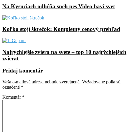
Na Kysuciach odhŕňa sneh pes Video baví svet
Koľko stojí škrečok: Kompletný cenový prehľad
Najrýchlejšie zviera na svete – top 10 najrýchlejších
zvierat
Pridaj komentár
Vaša e-mailová adresa nebude zverejnená.
Vyžadované polia sú
označené
*
Komentár
*