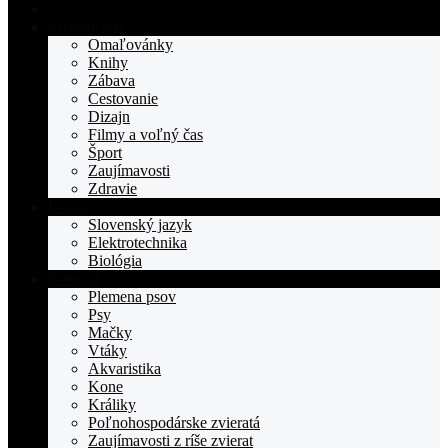
Domovská
stranka
Životný štýl
TOPden.sk
Omaľovánky
Knihy
Zábava
Cestovanie
Dizajn
Filmy a voľný čas
Šport
Zaujímavosti
Zdravie
Učivo
Slovenský jazyk
Elektrotechnika
Biológia
Zvieratá
Plemena psov
Psy
Mačky
Vtáky
Akvaristika
Kone
Králiky
Poľnohospodárske zvieratá
Zaujímavosti z ríše zvierat