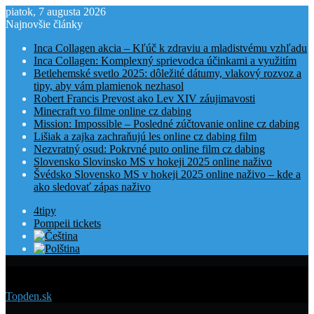
piatok, 7 augusta 2026
Najnovšie články
Inca Collagen akcia – Kľúč k zdraviu a mladistvému vzhľadu
Inca Collagen: Komplexný sprievodca účinkami a využitím
Betlehemské svetlo 2025: dôležité dátumy, vlakový rozvoz a
tipy, aby vám plamienok nezhasol
Robert Francis Prevost ako Lev XIV záujimavosti
Minecraft vo filme online cz dabing
Mission: Impossible – Posledné zúčtovanie online cz dabing
Lišiak a zajka zachraňujú les online cz dabing film
Nezvratný osud: Pokrvné puto online film cz dabing
Slovensko Slovinsko MS v hokeji 2025 online naživo
Švédsko Slovensko MS v hokeji 2025 online naživo – kde a
ako sledovať zápas naživo
4tipy
Pompeii tickets
Menu
Topden.sk