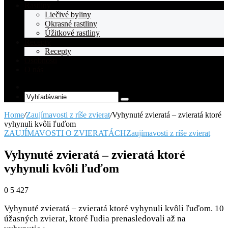
Rastliny
Liečivé byliny
Okrasné rastliny
Úžitkové rastliny
Recepty
Recepty
Osobnosti
O nás
Random
Article
Vyhľadávanie
Home
/
Zaujímavosti z ríše zvierat
/
Vyhynuté zvieratá – zvieratá ktoré
vyhynuli kvôli ľuďom
ZAUJÍMAVOSTI O ZVIERATÁCH
Zaujímavosti z ríše zvierat
Vyhynuté zvieratá – zvieratá ktoré
vyhynuli kvôli ľuďom
0
5 427
Vyhynuté zvieratá – zvieratá ktoré vyhynuli kvôli ľuďom. 10
úžasných zvierat, ktoré ľudia prenasledovali až na