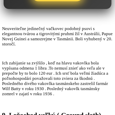
Neuveriteľne jedinečný vačkovec podobný psovi s
elegantnou tvárou a tigrovitými pruhmi žil v Austrálii, Papue
Novej Guinei a samozrejme v Tasmánii. Boli vyhubený v 20.
storočí.
Ich zabijanie sa zvýšilo , keď na hlavu vakovlka bola
vypísana odmena 1 libra .To nemusí znieť ako veľa ale v
prepočte by to bolo 120 eur . Ich srsť bola veľmi žiadúca a
poľnohospodári považovali toto zviera za škodnú .
Posledného divého vakovlka tasmánskeho zastrelil farmár
Wilf Batty v roku 1930 . Posledný vakovlk tasmánsky
zomrel v zajatí v roku 1936 .