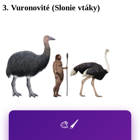
3. Vuronovité (Slonie vtáky)
🎨🖌️