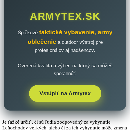
ARMYTEX.SK
taktické vybavenie, army
Špičkové
oblečenie
a outdoor výstroj pre
profesionálov aj nadšencov.
Overená kvalita a výber, na ktorý sa môžeš
spoľahnúť.
Vstúpiť na Armytex
Je ťažké určiť , či sú ľudia zodpovedný za vyhynutie
Leňochodov veľkých, alebo či za ich vyhynutie môže zmena