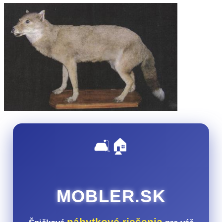
🛋️🏠
MOBLER.SK
nábytkové riešenia