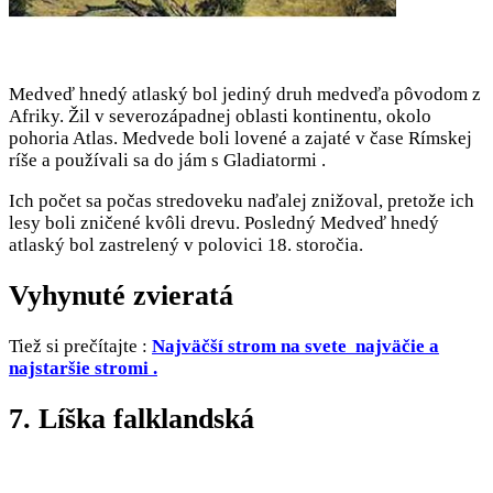
Medveď hnedý atlaský bol jediný druh medveďa pôvodom z
Afriky. Žil v severozápadnej oblasti kontinentu, okolo
pohoria Atlas. Medvede boli lovené a zajaté v čase Rímskej
ríše a používali sa do jám s Gladiatormi .
Ich počet sa počas stredoveku naďalej znižoval, pretože ich
lesy boli zničené kvôli drevu. Posledný Medveď hnedý
atlaský bol zastrelený v polovici 18. storočia.
Vyhynuté zvieratá
Tiež si prečítajte :
Najväčší strom na svete najväčie a
najstaršie stromi .
7. Líška falklandská