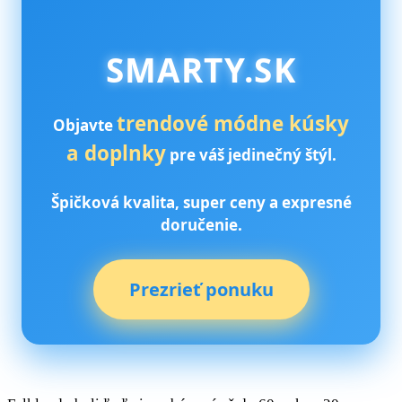
SMARTY.SK
trendové módne kúsky
Objavte
a doplnky
pre váš jedinečný štýl.
Špičková kvalita, super ceny a expresné
doručenie.
Prezrieť ponuku