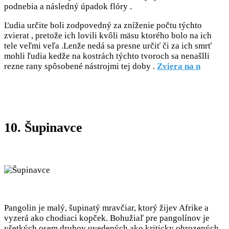
podnebia a následný úpadok flóry .
Ľudia určite boli zodpovedný za zníženie počtu týchto
zvierat , pretože ich lovili kvôli mäsu ktorého bolo na ich
tele veľmi veľa .Lenže nedá sa presne určiť či za ich smrť
mohli ľudia kedže na kostrách týchto tvoroch sa nenašlli
rezne rany spôsobené nástrojmi tej doby .
Zviera na n
10. Šupinavce
Pangolin je malý, šupinatý mravčiar, ktorý žijev Afrike a
vyzerá ako chodiaci kopček. Bohužiaľ pre pangolínov je
všetkých osem druhov uvedených ako kriticky ohrozených.