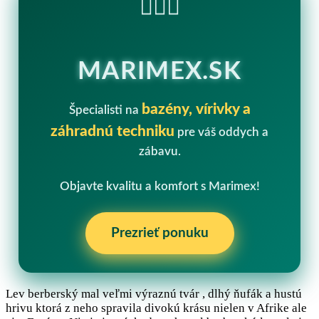
🏊‍♂️💧
MARIMEX.SK
bazény, vírivky a
Špecialisti na
záhradnú techniku
pre váš oddych a
zábavu.
Objavte kvalitu a komfort s Marimex!
Prezrieť ponuku
Lev berberský mal veľmi výraznú tvár , dlhý ňufák a hustú
hrivu ktorá z neho spravila divokú krásu nielen v Afrike ale