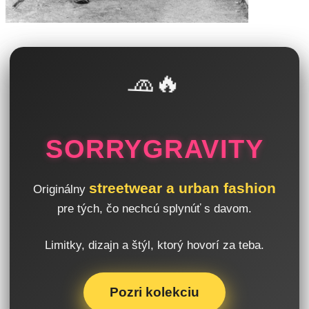
🧢🔥
SORRYGRAVITY
streetwear a urban fashion
Originálny
pre tých, čo nechcú splynúť s davom.
Limitky, dizajn a štýl, ktorý hovorí za teba.
Pozri kolekciu