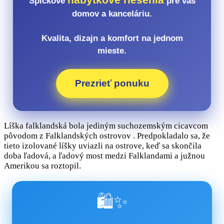
Špičkové
pre váš
domov a kanceláriu.
Kvalita, dizajn a komfort na jednom
mieste.
Prezrieť ponuku
Líška falklandská bola jediným suchozemským cicavcom
pôvodom z Falklandských ostrovov . Predpokladalo sa, že
tieto izolované líšky uviazli na ostrove, keď sa skončila
doba ľadová, a ľadový most medzi Falklandami a južnou
Amerikou sa roztopil.
🛍️✨