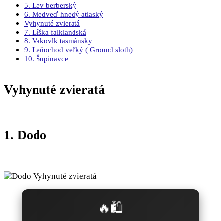
5. Lev berberský
6. Medveď hnedý atlaský
Vyhynuté zvieratá
7. Líška falklandská
8. Vakovlk tasmánsky
9. Leňochod veľký ( Ground sloth)
10. Šupinavce
Vyhynuté zvieratá
1. Dodo
🔥🛍️