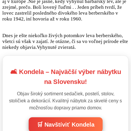
aj v Európe .Nie je jasné, kedy vyhynul barbarský lev, ale je
zrejmé, prečo. Boli lovený ľuďmi . . Jeden príbeh tvrdí, že
lovec zastrelil posledného divokého leva berberského v
roku 1942, iní hovoria až v roku 1960.
Dnes je ešte niekoľko živých potomkov leva berberského,
všetci sú však v zajatí. Je otázne, či sa vo voľnej prírode ešte
niekedy objavia.Vyhynuté zvieratá.
🛋️ Kondela – Najväčší výber nábytku
na Slovensku!
Objav široký sortiment sedačiek, postelí, stolov,
stoličiek a dekorácií. Kvalitný nábytok za skvelé ceny s
možnosťou dopravy priamo domov.
🛒 Navštíviť Kondela