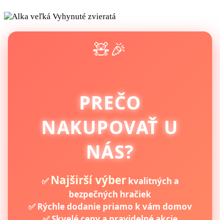
🧸🎉
PREČO
NAKUPOVAŤ U
NÁS?
Najširší výber
✅
kvalitných a
bezpečných hračiek
✅ Rýchle dodanie priamo k vám domov
✅ Skvelé ceny a pravidelné akcie