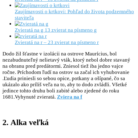
Zaujímavosti o krtkovi: Pohľad do života podzemného
staviteľa
Zvieratá na g 13 zvierat na písmeno g
Zvieratá na r – 23 zvierat na písmeno r
Dodo žil šťastne v izolácii na ostrove Maurícius, bol
nezabudnuteľný nelietavý vták, ktorý nebol dobre stavaný
na obranu pred predátormi. Zniesol tiež iba jedno vajce
ročne. Príchodom ľudí na ostrov sa začal ich vyhubovanie
.Ľudia priniesli so sebou opice, potkany a ošípané, čo sa
ukázalo ako príliš veľa na to, aby to dodo zvládli. Všetké
jedince tohto druhu boli zabité alebo zjedené do roku
1681.Vyhynuté zvieratá.
Zviera na f
2. Alka veľká