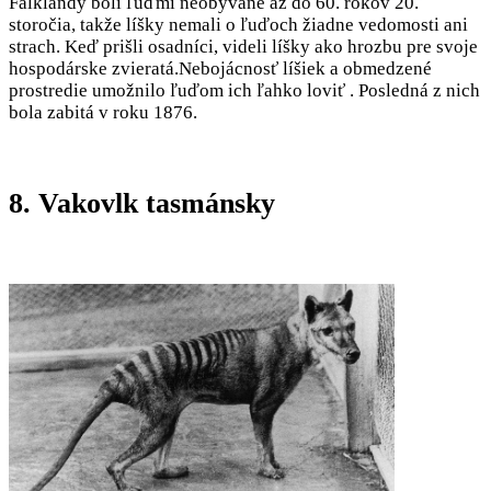
Falklandy boli ľuďmi neobývané až do 60. rokov 20.
storočia, takže líšky nemali o ľuďoch žiadne vedomosti ani
strach. Keď prišli osadníci, videli líšky ako hrozbu pre svoje
hospodárske zvieratá.Nebojácnosť líšiek a obmedzené
prostredie umožnilo ľuďom ich ľahko loviť . Posledná z nich
bola zabitá v roku 1876.
8. Vakovlk tasmánsky