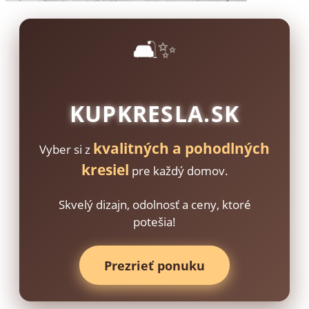
🛋️✨
KUPKRESLA.SK
kvalitných a pohodlných
Vyber si z
kresiel
pre každý domov.
Skvelý dizajn, odolnosť a ceny, ktoré
potešia!
Prezrieť ponuku