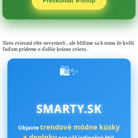
Preskúmať e‑shop
Tieto zvieratá ešte nevymreli , ale blížime sa k tomu že kvôli
ľuďom prídeme o ďalšie krásne zviera .
🛍️✨
SMARTY.SK
trendové módne kúsky
Objavte
a doplnky
pre váš jedinečný štýl.