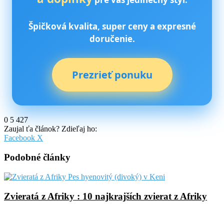
Špičková kvalita, super ceny a expresné
doručenie.
Prezrieť ponuku
0
5 427
Zaujal ťa článok? Zdieľaj ho:
Pinterest
Messenger
Messenger
WhatsApp
Share
Facebook
X
via
Email
Podobné články
Zvieratá z Afriky : 10 najkrajších zvierat z Afriky