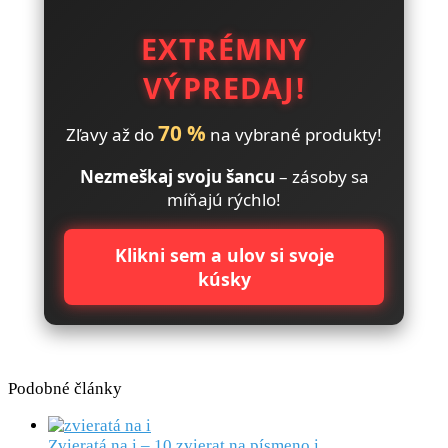
EXTRÉMNY
VÝPREDAJ!
70 %
Zľavy až do
na vybrané produkty!
Nezmeškaj svoju šancu
– zásoby sa
míňajú rýchlo!
Klikni sem a ulov si svoje
kúsky
Podobné články
Zvieratá na i – 10 zvierat na písmeno i