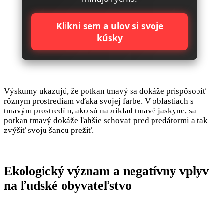
Klikni sem a ulov si svoje
kúsky
Výskumy ukazujú, že potkan tmavý sa dokáže prispôsobiť
rôznym prostrediam vďaka svojej farbe. V oblastiach s
tmavým prostredím, ako sú napríklad tmavé jaskyne, sa
potkan tmavý dokáže ľahšie schovať pred predátormi a tak
zvýšiť svoju šancu prežiť.
Ekologický význam a negatívny vplyv
na ľudské obyvateľstvo