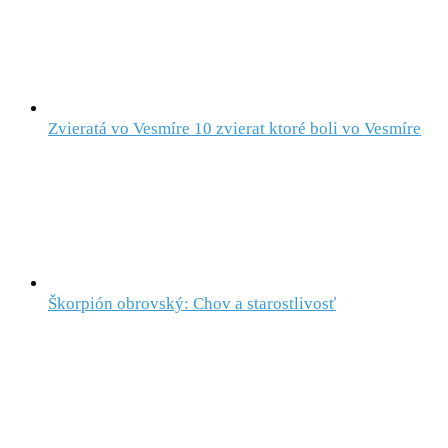
Zvieratá vo Vesmíre 10 zvierat ktoré boli vo Vesmíre
Škorpión obrovský: Chov a starostlivosť