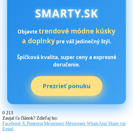
SMARTY.SK
trendové módne kúsky
Objavte
a doplnky
pre váš jedinečný štýl.
Špičková kvalita, super ceny a expresné
doručenie.
Prezrieť ponuku
0
213
Zaujal ťa článok? Zdieľaj ho:
Facebook
X
Pinterest
Messenger
Messenger
WhatsApp
Share via
Email