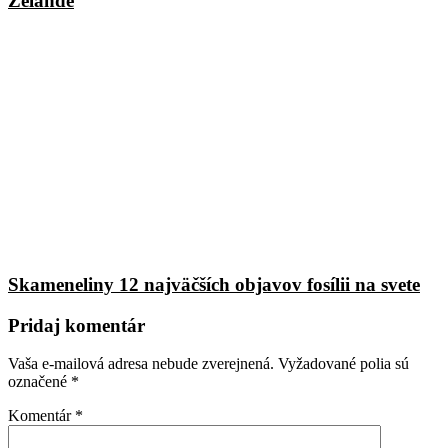
Zélande
Skameneliny 12 najväčších objavov fosílii na svete
Pridaj komentár
Vaša e-mailová adresa nebude zverejnená.
Vyžadované polia sú
označené
*
Komentár
*