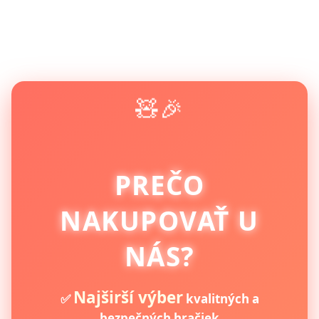
🧸🎉
PREČO
NAKUPOVAŤ U
NÁS?
Najširší výber
✅
kvalitných a
bezpečných hračiek