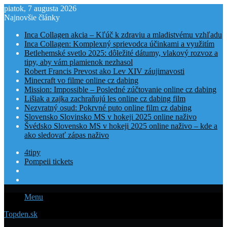
piatok, 7 augusta 2026
Najnovšie články
Inca Collagen akcia – Kľúč k zdraviu a mladistvému vzhľadu
Inca Collagen: Komplexný sprievodca účinkami a využitím
Betlehemské svetlo 2025: dôležité dátumy, vlakový rozvoz a
tipy, aby vám plamienok nezhasol
Robert Francis Prevost ako Lev XIV záujimavosti
Minecraft vo filme online cz dabing
Mission: Impossible – Posledné zúčtovanie online cz dabing
Lišiak a zajka zachraňujú les online cz dabing film
Nezvratný osud: Pokrvné puto online film cz dabing
Slovensko Slovinsko MS v hokeji 2025 online naživo
Švédsko Slovensko MS v hokeji 2025 online naživo – kde a
ako sledovať zápas naživo
4tipy
Pompeii tickets
Menu
Topden.sk