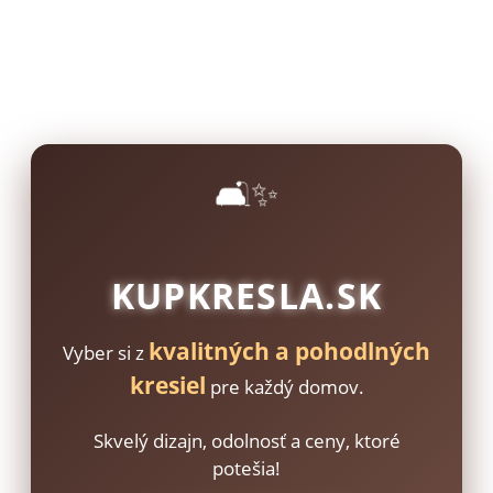
🛋️✨
KUPKRESLA.SK
kvalitných a pohodlných
Vyber si z
kresiel
pre každý domov.
Skvelý dizajn, odolnosť a ceny, ktoré
potešia!