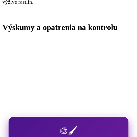
výžive rastlín.
Výskumy a opatrenia na kontrolu
🎨🖌️