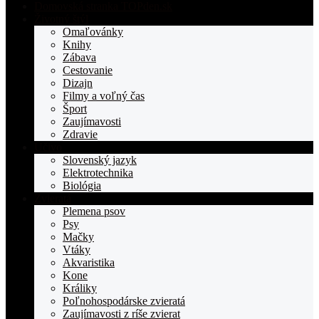
Domovská stranka TOPden.sk
Životný štýl
Omaľovánky
Knihy
Zábava
Cestovanie
Dizajn
Filmy a voľný čas
Šport
Zaujímavosti
Zdravie
Učivo
Slovenský jazyk
Elektrotechnika
Biológia
Zvieratá
Plemena psov
Psy
Mačky
Vtáky
Akvaristika
Kone
Králiky
Poľnohospodárske zvieratá
Zaujímavosti z ríše zvierat