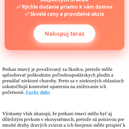
✅ Rýchle dodanie priamo k vám domov
✅ Skvelé ceny a pravidelné akcie
Nakupuj teraz
Potkan tmavý je považovaný za škodcu, pretože môže
spôsobovať poškodenie poľnohospodárskych plodín a
prenášať niektoré choroby. Preto sa v niektorých oblastiach
uskutočňujú kontrolné opatrenia na znižovanie ich
početnosti.
Farby dúhy
Výskumy však ukazujú, že potkani tmaví môžu byť aj
dôležitým prvkom v ekosystémoch, pretože sú potravou pre
mnohé druhy dravých zvierat a ich hnojenie môže prispieť k