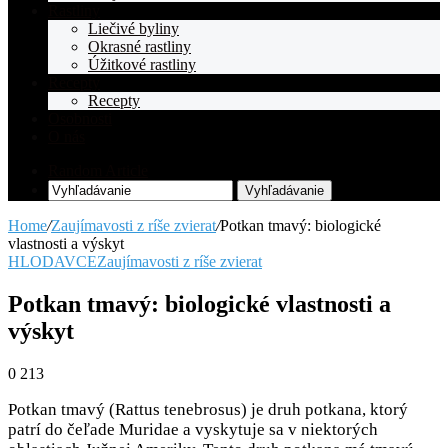
Rastliny
Liečivé byliny
Okrasné rastliny
Úžitkové rastliny
Recepty
Recepty
Osobnosti
O nás
Random Article
Vyhľadávanie
Home
/
Zaujímavosti z ríše zvierat
/
Potkan tmavý: biologické
vlastnosti a výskyt
HLODAVCE
Zaujímavosti z ríše zvierat
Potkan tmavý: biologické vlastnosti a
výskyt
0
213
Potkan tmavý (Rattus tenebrosus) je druh potkana, ktorý
patrí do čeľade Muridae a vyskytuje sa v niektorých