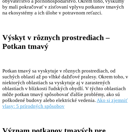
obyvateľstvo a poľnohospodárstvo. Okrem toho, výskumy
by mali pokračovať v zisťovaní vplyvu potkanov tmavých
na ekosystémy a ich úlohe v potravnom reťazci.
Výskyt v rôznych prostrediach –
Potkan tmavý
Potkan tmavý sa vyskytuje v rôznych prostrediach, od
suchých oblastí až po vlhké dažďové pralesy. Okrem toho, v
niektorých oblastiach sa vyskytuje aj v zarastených
oblastiach v blízkosti ľudských obydlí. V týchto oblastiach
môže potkan tmavý spôsobovať ďalšie problémy, ako sú
poškodené budovy alebo elektrické vedenia.
Ako si zjemniť
vlasy: 5 prírodných spôsobov
Význam potkanov tmavých pre