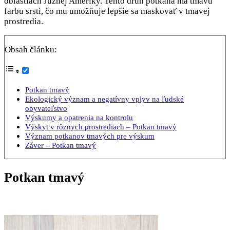
oblastiach Južnej Ameriky. Tento druh potkana má tmavú
farbu srsti, čo mu umožňuje lepšie sa maskovať v tmavej
prostredia.
Obsah článku:
Potkan tmavý
Ekologický význam a negatívny vplyv na ľudské
obyvateľstvo
Výskumy a opatrenia na kontrolu
Výskyt v rôznych prostrediach – Potkan tmavý
Význam potkanov tmavých pre výskum
Záver – Potkan tmavý
Potkan tmavý