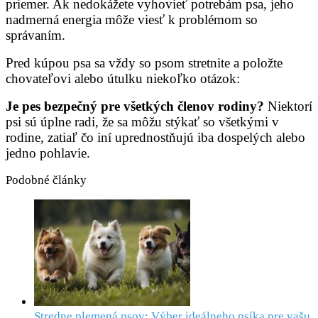
priemer. Ak nedokážete vyhovieť potrebám psa, jeho
nadmerná energia môže viesť k problémom so
správaním
.
Pred kúpou psa sa vždy so psom stretnite a položte
chovateľovi alebo útulku niekoľko otázok:
Je pes bezpečný pre všetkých členov rodiny?
Niektorí
psi sú úplne radi, že sa môžu stýkať so všetkými v
rodine, zatiaľ čo iní uprednostňujú iba dospelých alebo
jedno pohlavie.
Podobné články
Stredne plemená psov: Výber ideálneho psíka pre vašu