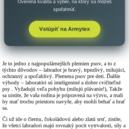
Overená kvalita a výber, na ktorý sa môžeš
spoľahnúť.
Vstúpiť na Armytex
Je to jedno z najpopulárnejších plemien psov, a to z
týchto dôvodov – labrador je hravý, trpezlivý, milujúci,
ochranný a spoľahlivý. Plemena psov pre deti. Ďalšíe
výhody – laboratóri sú inteligentné a dobre cvičiteľné
psy . Vyžadujú veľa pohybu (milujú plávanie!), Takže
sa uistite, že vaša rodina je pripravená na výzvu, a mali
by mať trochu priestoru navyše, aby mohli behať a hrať
sa.
Či už ide o čiernu, čokoládovú alebo zlatú srsť, zistíte,
že všetci labradori majú rovnaký pocit vytrvalosti, sily a