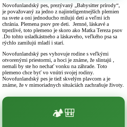
Novofunlandský pes, prezývaný „Babysitter prírody“,
je považovaný za jedno z najinteligentnejších plemien
na svete a oni jednoducho milujú deti a veľmi ich
chránia. Plemena psov pre deti. Jemné, láskavé a
trpezlivé, toto plemeno je skoro ako Matka Tereza psov
.Do tohto usladkástneho a láskaveho, veľkého psa sa
rýchlo zamilujú mladí i starí.
Novofunlandský pes vyhovuje rodine s veľkými
otvorenými priestormi, a hoci je známe, že slintajú ,
nemali by ste ho nechať vonku na záhrade. Toto
plemeno chce byť vo vnútri svojej rodiny.
Novofunlandský pes je tiež skvelým plavcom a je
známe, že v mimoriadnych situáciách zachraňuje životy.
🏕️🎒