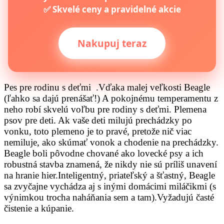
✅ Skvelé ceny a pravidelné akcie
Nakupuj teraz
Pes pre rodinu s deťmi .Vďaka malej veľkosti Beagle
(ľahko sa dajú prenášať!) A pokojnému temperamentu z
neho robí skvelú voľbu pre rodiny s deťmi. Plemena
psov pre deti. Ak vaše deti milujú prechádzky po
vonku, toto plemeno je to pravé, pretože nič viac
nemiluje, ako skúmať vonok a chodenie na prechádzky.
Beagle boli pôvodne chované ako lovecké psy a ich
robustná stavba znamená, že nikdy nie sú príliš unavení
na hranie hier.Inteligentný, priateľský a šťastný, Beagle
sa zvyčajne vychádza aj s inými domácimi miláčikmi (s
výnimkou trocha naháňania sem a tam).Vyžadujú časté
čistenie a kúpanie.