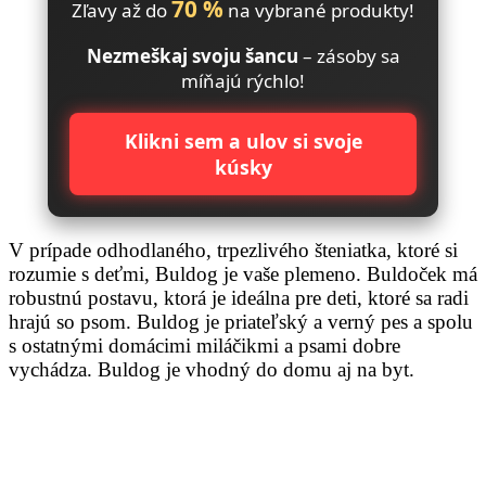
70 %
Zľavy až do
na vybrané produkty!
Nezmeškaj svoju šancu
– zásoby sa
míňajú rýchlo!
Klikni sem a ulov si svoje
kúsky
V prípade odhodlaného, ​​trpezlivého šteniatka, ktoré si
rozumie s deťmi, Buldog je vaše plemeno. Buldoček má
robustnú postavu, ktorá je ideálna pre deti, ktoré sa radi
hrajú so psom. Buldog je priateľský a verný pes a spolu
s ostatnými domácimi miláčikmi a psami dobre
vychádza. Buldog je vhodný do domu aj na byt.