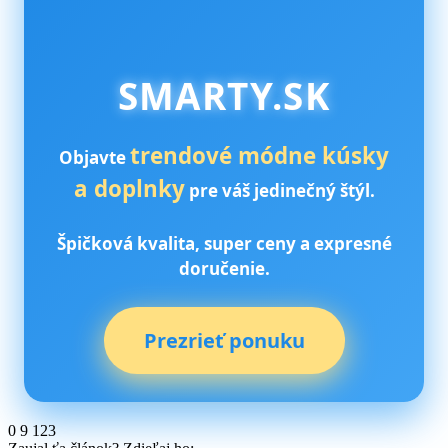
SMARTY.SK
trendové módne kúsky
Objavte
a doplnky
pre váš jedinečný štýl.
Špičková kvalita, super ceny a expresné
doručenie.
Prezrieť ponuku
0
9 123