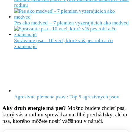
rodinu
Pes ako medveď – 7 plemien vyzerajúcich ako medveď
Správanie psa – 10 vecí, ktoré váš pes robí a čo
znamenajú
Agresívne plemena psov : Top 5 agresívnych psov
Aký druh energie má pes?
Možno budete chcieť psa,
ktorý vás a rodinu sprevádza na dlhé prechádzky, alebo
psa, ktorého môžete nosiť väčšinou v náručí.