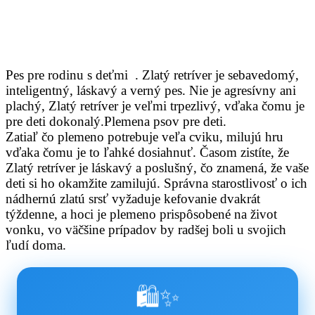
Pes pre rodinu s deťmi . Zlatý retríver je sebavedomý,
inteligentný, láskavý a verný pes. Nie je agresívny ani
plachý, Zlatý retríver je veľmi trpezlivý, vďaka čomu je
pre deti dokonalý.Plemena psov pre deti.
Zatiaľ čo plemeno potrebuje veľa cviku, milujú hru
vďaka čomu je to ľahké dosiahnuť. Časom zistíte, že
Zlatý retríver je láskavý a poslušný, čo znamená, že vaše
deti si ho okamžite zamilujú. Správna starostlivosť o ich
nádhernú zlatú srsť vyžaduje kefovanie dvakrát
týždenne, a hoci je plemeno prispôsobené na život
vonku, vo väčšine prípadov by radšej boli u svojich
ľudí doma.
🛍️✨