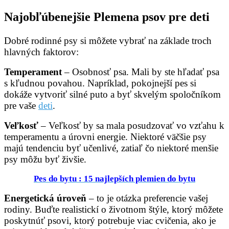
Najobľúbenejšie Plemena psov pre deti
Dobré rodinné psy si môžete vybrať na základe troch
hlavných faktorov:
Temperament
– Osobnosť psa. Mali by ste hľadať psa
s kľudnou povahou. Napríklad, pokojnejší pes si
dokáže vytvoriť silné puto a byť skvelým spoločníkom
pre vaše
deti
.
Veľkosť
– Veľkosť by sa mala posudzovať vo vzťahu k
temperamentu a úrovni energie. Niektoré väčšie psy
majú tendenciu byť učenlivé, zatiaľ čo niektoré menšie
psy môžu byť živšie.
Pes do bytu : 15 najlepších plemien do bytu
Energetická úroveň
– to je otázka preferencie vašej
rodiny. Buďte realistickí o životnom štýle, ktorý môžete
poskytnúť psovi, ktorý potrebuje viac cvičenia, ako je