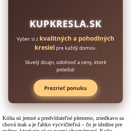
KUPKRESLA.SK
kvalitných a pohodlných
Vyber si z
kresiel
pre každý domov.
Skvelý dizajn, odolnosť a ceny, ktoré
potešia!
Prezrieť ponuku
Kólia sú jemné a predvídateľné plemeno, zriedkavo sa
chová inak a je ľahko vycvičiteľná – čo je ideálne pre
rodiny, ktoré nie sú so psami oboznámené. Kolie