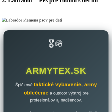
2. Labrador – Pes pre rodinu s deťmi
🎖️🪖
ARMYTEX.SK
taktické vybavenie, army
Špičkové
oblečenie
a outdoor výstroj pre
profesionálov aj nadšencov.