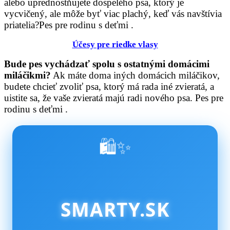
alebo uprednostňujete dospelého psa, ktorý je
vycvičený, ale môže byť viac plachý, keď vás navštívia
priatelia?Pes pre rodinu s deťmi .
Účesy pre riedke vlasy
Bude pes vychádzať spolu s ostatnými domácimi
miláčikmi?
Ak máte doma iných domácich miláčikov,
budete chcieť zvoliť psa, ktorý má rada iné zvieratá, a
uistite sa, že vaše zvieratá majú radi nového psa. Pes pre
rodinu s deťmi .
🛍️✨
SMARTY.SK