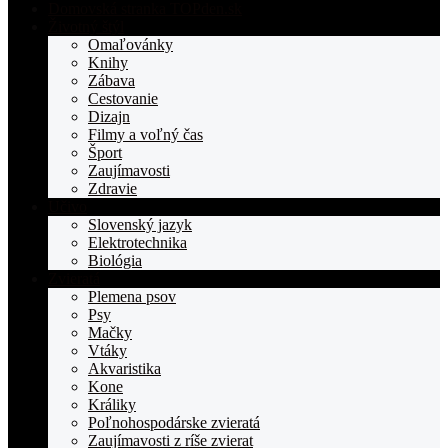
Domovská stranka TOPden.sk
Životný štýl
Omaľovánky
Knihy
Zábava
Cestovanie
Dizajn
Filmy a voľný čas
Šport
Zaujímavosti
Zdravie
Učivo
Slovenský jazyk
Elektrotechnika
Biológia
Zvieratá
Plemena psov
Psy
Mačky
Vtáky
Akvaristika
Kone
Králiky
Poľnohospodárske zvieratá
Zaujímavosti z ríše zvierat