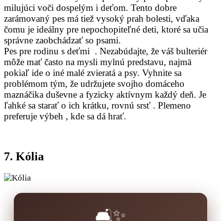
milujúci voči dospelým i deťom. Tento dobre
zarámovaný pes má tiež vysoký prah bolesti, vďaka
čomu je ideálny pre nepochopiteľné deti, ktoré sa učia
správne zaobchádzať so psami.
Pes pre rodinu s deťmi . Nezabúdajte, že váš bulteriér
môže mať často na mysli mylnú predstavu, najmä
pokiaľ ide o iné malé zvieratá a psy. Vyhnite sa
problémom tým, že udržujete svojho domáceho
maznáčika duševne a fyzicky aktívnym každý deň. Je
ľahké sa starať o ich krátku, rovnú srsť . Plemeno
preferuje výbeh , kde sa dá hrať.
7. Kólia
🛋️✨