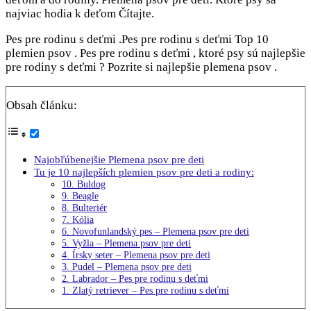
najviac hodia k deťom Čítajte.
Pes pre rodinu s deťmi .Pes pre rodinu s deťmi Top 10
plemien psov . Pes pre rodinu s deťmi , ktoré psy sú najlepšie
pre rodiny s deťmi ? Pozrite si najlepšie plemena psov .
Obsah článku:
Najobľúbenejšie Plemena psov pre deti
Tu je 10 najlepších plemien psov pre deti a rodiny:
10. Buldog
9. Beagle
8. Bulteriér
7. Kólia
6. Novofunlandský pes – Plemena psov pre deti
5. Vyžla – Plemena psov pre deti
4. Írsky seter – Plemena psov pre deti
3. Pudel – Plemena psov pre deti
2. Labrador – Pes pre rodinu s deťmi
1. Zlatý retriever – Pes pre rodinu s deťmi