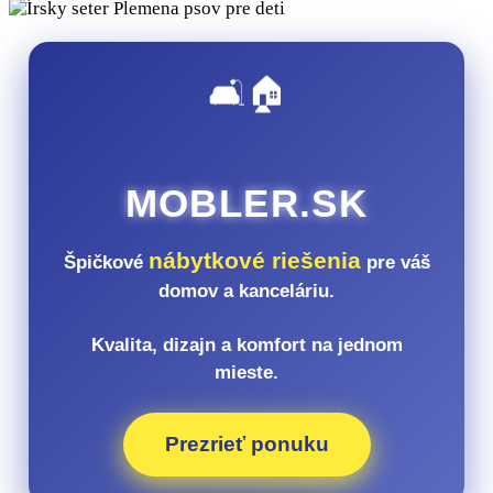
🛋️🏠
MOBLER.SK
nábytkové riešenia
Špičkové
pre váš
domov a kanceláriu.
Kvalita, dizajn a komfort na jednom
mieste.
Prezrieť ponuku