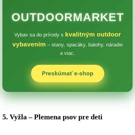
OUTDOORMARKET
kvalitným outdoor
Vybav sa do prírody s
vybavením
– stany, spacáky, batohy, náradie
a viac.
Preskúmať e‑shop
5. Vyžla – Plemena psov pre deti