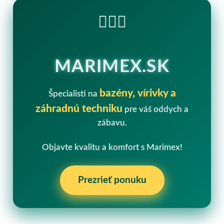
🏊‍♂️💧
MARIMEX.SK
bazény, vírivky a
Špecialisti na
záhradnú techniku
pre váš oddych a
zábavu.
Objavte kvalitu a komfort s Marimex!
Prezrieť ponuku