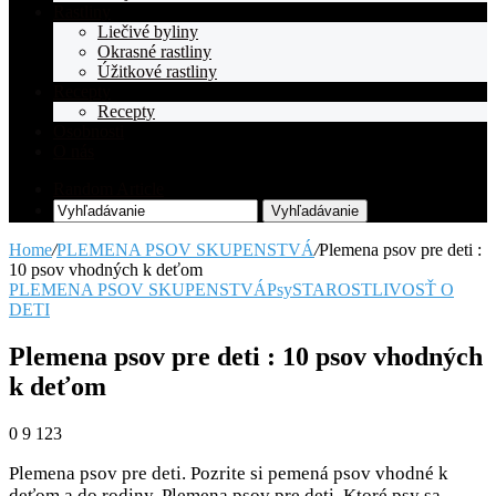
Rastliny
Liečivé byliny
Okrasné rastliny
Úžitkové rastliny
Recepty
Recepty
Osobnosti
O nás
Random Article
Vyhľadávanie
Home
/
PLEMENA PSOV SKUPENSTVÁ
/
Plemena psov pre deti :
10 psov vhodných k deťom
PLEMENA PSOV SKUPENSTVÁ
Psy
STAROSTLIVOSŤ O
DETI
Plemena psov pre deti : 10 psov vhodných
k deťom
0
9 123
Plemena psov pre deti. Pozrite si pemená psov vhodné k
deťom a do rodiny. Plemena psov pre deti. Ktoré psy sa