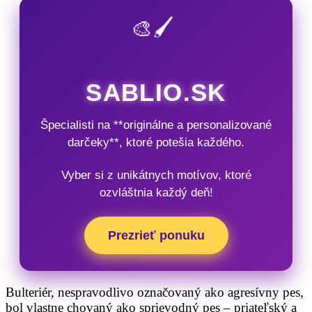
🎨🖌️
SABLIO.SK
Špecialisti na **originálne a personalizované
darčeky**, ktoré potešia každého.
Vyber si z unikátnych motívov, ktoré
ozvláštnia každý deň!
Prezrieť ponuku
Bulteriér, nespravodlivo označovaný ako agresívny pes,
bol vlastne chovaný ako sprievodný pes – priateľský a