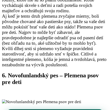
vychádzajú skvele s deťmi a radi potešia svojich
majiteľov a ochráňujú svoju rodinu.
Aj keď je tento druh plemena zvyčajne mierny, boli
pôvodne chované ako pastierske psy, takže sa vaše deti
môžu pokúsiť brať vaše deti ako stádo! Plemena psov
pre deti. Najprv to môže byť zábavné, ale
pravdepodobne je najlepšie odradiť psa od pasení detí
(bez ohľadu na to, aké užitočné by to mohlo byť).
Kvôli dlhej srsti si plemeno vyžaduje pravidelnú
starostlivosť, aby si udržalo srsť v špičke. Citlivé a
inteligentné plemeno, kólia je jemná a tvrdohlavá, preto
nezabudnite na výcvik poslušnosti.
6. Novofunlandský pes – Plemena psov
pre deti