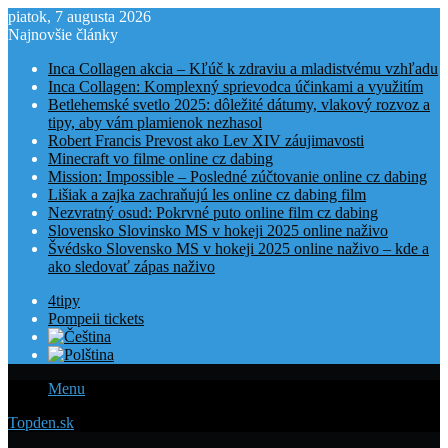
piatok, 7 augusta 2026
Najnovšie články
Inca Collagen akcia – Kľúč k zdraviu a mladistvému vzhľadu
Inca Collagen: Komplexný sprievodca účinkami a využitím
Betlehemské svetlo 2025: dôležité dátumy, vlakový rozvoz a
tipy, aby vám plamienok nezhasol
Robert Francis Prevost ako Lev XIV záujimavosti
Minecraft vo filme online cz dabing
Mission: Impossible – Posledné zúčtovanie online cz dabing
Lišiak a zajka zachraňujú les online cz dabing film
Nezvratný osud: Pokrvné puto online film cz dabing
Slovensko Slovinsko MS v hokeji 2025 online naživo
Švédsko Slovensko MS v hokeji 2025 online naživo – kde a
ako sledovať zápas naživo
4tipy
Pompeii tickets
Menu
Topden.sk