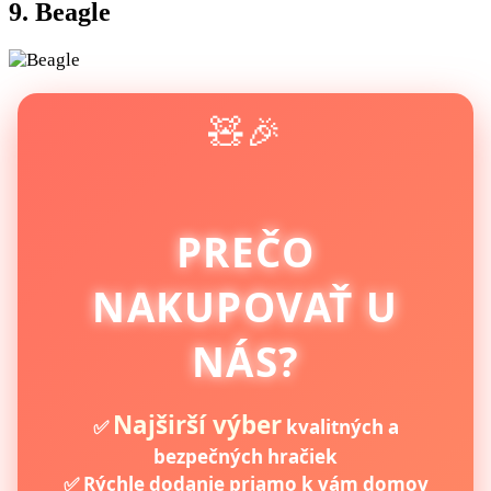
9. Beagle
🧸🎉
PREČO
NAKUPOVAŤ U
NÁS?
Najširší výber
✅
kvalitných a
bezpečných hračiek
✅ Rýchle dodanie priamo k vám domov