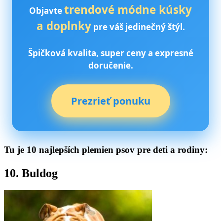
trendové módne kúsky
Objavte
a doplnky
pre váš jedinečný štýl.
Špičková kvalita, super ceny a expresné
doručenie.
Prezrieť ponuku
Tu je 10 najlepších plemien psov pre deti a rodiny:
10. Buldog