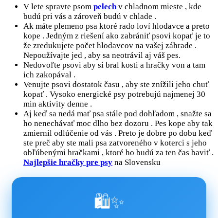
V lete spravte psom
pelech
v chladnom mieste , kde
budú pri vás a zároveň budú v chlade .
Ak máte plemeno psa ktoré rado loví hlodavce a preto
kope . Jedným z riešení ako zabrániť psovi kopať je to
že zredukujete počet hlodavcov na vašej záhrade .
Nepoužívajte jed , aby sa neotrávil aj váš pes.
Nedovoľte psovi aby si bral kosti a hračky von a tam
ich zakopával .
Venujte psovi dostatok času , aby ste znížili jeho chuť
kopať . Vysoko energické psy potrebujú najmenej 30
min aktivity denne .
Aj keď sa nedá mať psa stále pod dohľadom , snažte sa
ho nenechávať moc dlho bez dozoru . Pes kope aby tak
zmiernil odlúčenie od vás . Preto je dobre po dobu keď
ste preč aby ste mali psa zatvoreného v koterci s jeho
obľúbenými hračkami , ktoré ho budú za ten čas baviť .
Najlepšie hračky pre psy
na Slovensku
🛍️✨