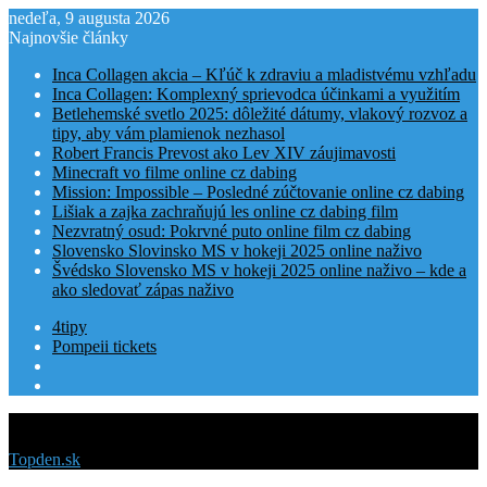
nedeľa, 9 augusta 2026
Najnovšie články
Inca Collagen akcia – Kľúč k zdraviu a mladistvému vzhľadu
Inca Collagen: Komplexný sprievodca účinkami a využitím
Betlehemské svetlo 2025: dôležité dátumy, vlakový rozvoz a
tipy, aby vám plamienok nezhasol
Robert Francis Prevost ako Lev XIV záujimavosti
Minecraft vo filme online cz dabing
Mission: Impossible – Posledné zúčtovanie online cz dabing
Lišiak a zajka zachraňujú les online cz dabing film
Nezvratný osud: Pokrvné puto online film cz dabing
Slovensko Slovinsko MS v hokeji 2025 online naživo
Švédsko Slovensko MS v hokeji 2025 online naživo – kde a
ako sledovať zápas naživo
4tipy
Pompeii tickets
Menu
Topden.sk