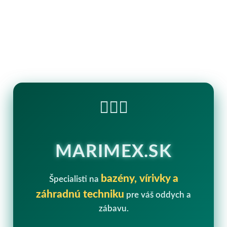
🏊‍♂️💧
MARIMEX.SK
bazény, vírivky a
Špecialisti na
záhradnú techniku
pre váš oddych a
zábavu.