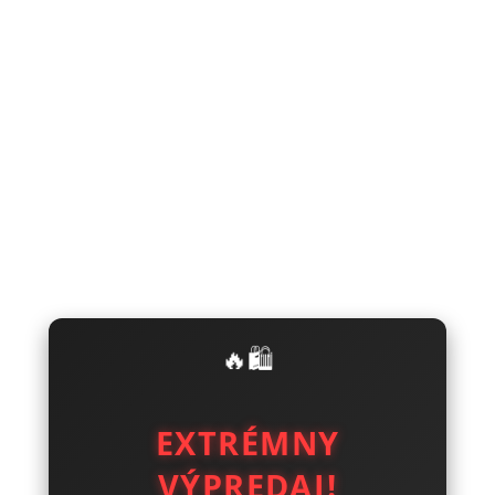
🔥🛍️
EXTRÉMNY
VÝPREDAJ!