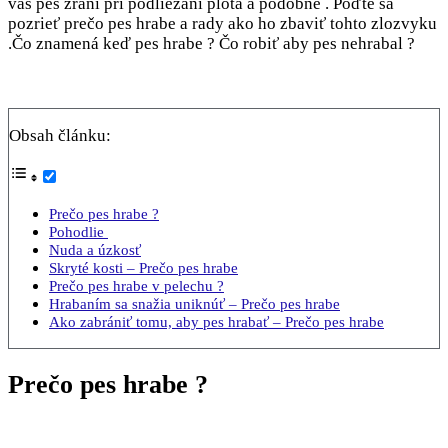
váš pes zraní pri podliezaní plota a podobne . Poďte sa
pozrieť prečo pes hrabe a rady ako ho zbaviť tohto zlozvyku
.Čo znamená keď pes hrabe ? Čo robiť aby pes nehrabal ?
Obsah článku:
Prečo pes hrabe ?
Pohodlie
Nuda a úzkosť
Skryté kosti – Prečo pes hrabe
Prečo pes hrabe v pelechu ?
Hrabaním sa snažia uniknúť – Prečo pes hrabe
Ako zabrániť tomu, aby pes hrabať – Prečo pes hrabe
Prečo pes hrabe ?