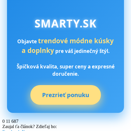
SMARTY.SK
trendové módne kúsky
Objavte
a doplnky
pre váš jedinečný štýl.
Špičková kvalita, super ceny a expresné
doručenie.
Prezrieť ponuku
0
11 687
Zaujal ťa článok? Zdieľaj ho: