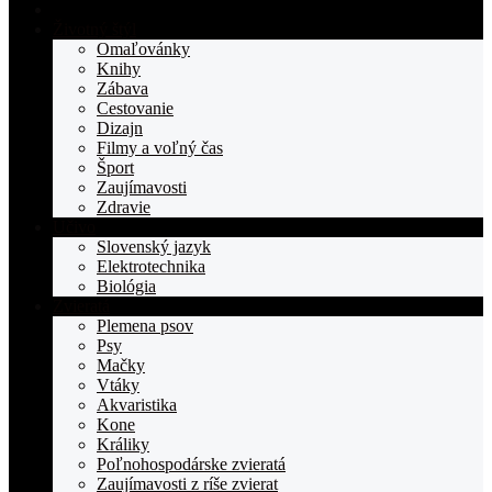
Domovská
stranka
Životný štýl
TOPden.sk
Omaľovánky
Knihy
Zábava
Cestovanie
Dizajn
Filmy a voľný čas
Šport
Zaujímavosti
Zdravie
Učivo
Slovenský jazyk
Elektrotechnika
Biológia
Zvieratá
Plemena psov
Psy
Mačky
Vtáky
Akvaristika
Kone
Králiky
Poľnohospodárske zvieratá
Zaujímavosti z ríše zvierat