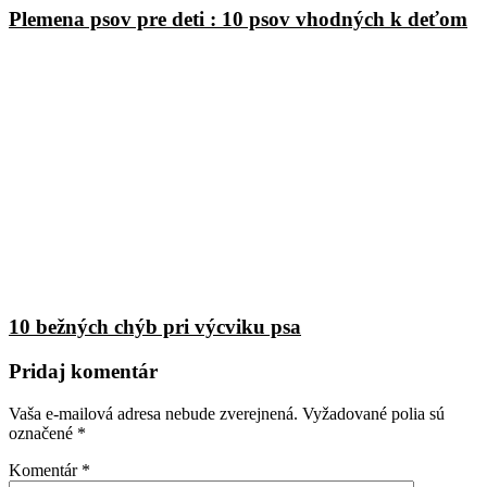
Plemena psov pre deti : 10 psov vhodných k deťom
10 bežných chýb pri výcviku psa
Pridaj komentár
Vaša e-mailová adresa nebude zverejnená.
Vyžadované polia sú
označené
*
Komentár
*