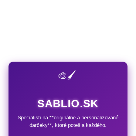
🎨🖌️
SABLIO.SK
Špecialisti na **originálne a personalizované
darčeky**, ktoré potešia každého.