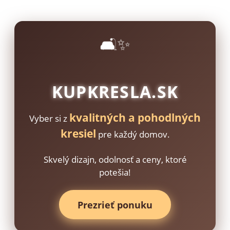
🛋️✨
KUPKRESLA.SK
kvalitných a pohodlných
Vyber si z
kresiel
pre každý domov.
Skvelý dizajn, odolnosť a ceny, ktoré
potešia!
Prezrieť ponuku