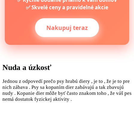
✅ Skvelé ceny a pravidelné akcie
Nakupuj teraz
Nuda a úzkosť
Jednou z odpovedí prečo psy hrabú diery , je to , že je to pre
nich zábava . Psy sa kopaním dier zabávajú a tak zbavujú
nudy . Kopanie dier môže byť často znakom toho , že váš pes
nemá dostatok fyzickej aktivity .