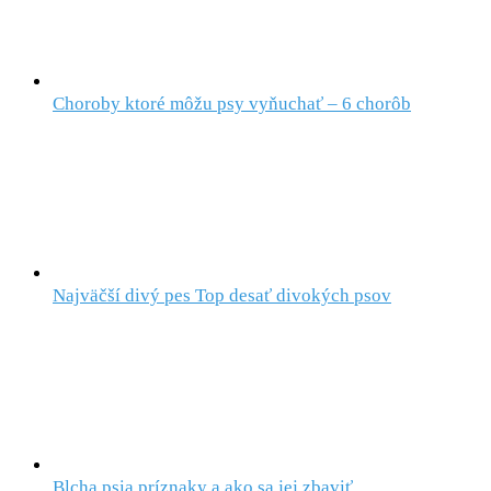
Choroby ktoré môžu psy vyňuchať – 6 chorôb
Najväčší divý pes Top desať divokých psov
Blcha psia príznaky a ako sa jej zbaviť