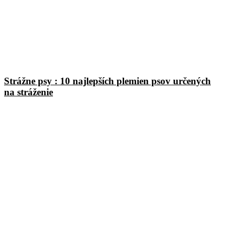
Strážne psy : 10 najlepších plemien psov určených
na stráženie