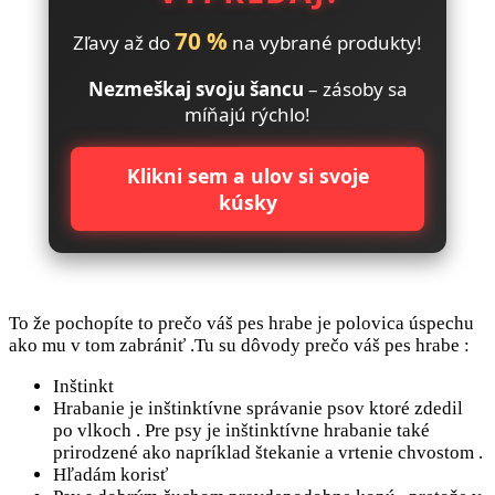
70 %
Zľavy až do
na vybrané produkty!
Nezmeškaj svoju šancu
– zásoby sa
míňajú rýchlo!
Klikni sem a ulov si svoje
kúsky
To že pochopíte to prečo váš pes hrabe je polovica úspechu
ako mu v tom zabrániť .Tu su dôvody prečo váš pes hrabe :
Inštinkt
Hrabanie je inštinktívne správanie psov ktoré zdedil
po vlkoch . Pre psy je inštinktívne hrabanie také
prirodzené ako napríklad štekanie a vrtenie chvostom .
Hľadám korisť