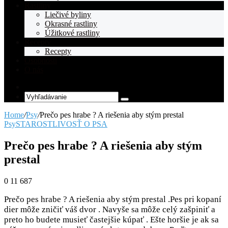
Rastliny
Liečivé byliny
Okrasné rastliny
Úžitkové rastliny
Recepty
Recepty
Osobnosti
O nás
Random
Article
Vyhľadávanie
Home
/
Psy
/
Prečo pes hrabe ? A riešenia aby stým prestal
Psy
STAROSTLIVOSŤ O PSA
Prečo pes hrabe ? A riešenia aby stým
prestal
0
11 687
Prečo pes hrabe ? A riešenia aby stým prestal .Pes pri kopaní
dier môže zničiť váš dvor . Navyše sa môže celý zašpiniť a
preto ho budete musieť častejšie kúpať . Ešte horšie je ak sa