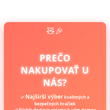
🧸🎉
PREČO
NAKUPOVAŤ U
NÁS?
Najširší výber
✅
kvalitných a
bezpečných hračiek
✅ Rýchle dodanie priamo k vám domov