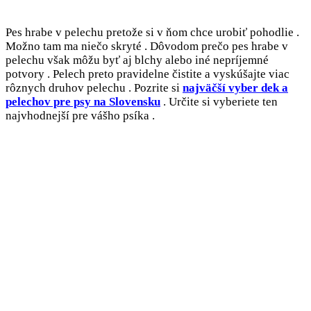
Pes hrabe v pelechu pretože si v ňom chce urobiť pohodlie .
Možno tam ma niečo skryté . Dôvodom prečo pes hrabe v
pelechu však môžu byť aj blchy alebo iné nepríjemné
potvory . Pelech preto pravidelne čistite a vyskúšajte viac
rôznych druhov pelechu . Pozrite si
najväčší vyber dek a
pelechov pre psy na Slovensku
. Určite si vyberiete ten
najvhodnejší pre vášho psíka .