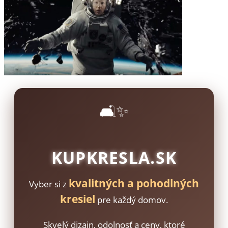
🛋️✨
KUPKRESLA.SK
kvalitných a pohodlných
Vyber si z
kresiel
pre každý domov.
Skvelý dizajn, odolnosť a ceny, ktoré