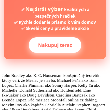
Najširší výber
✅
kvalitných a
bezpečných hračiek
✅ Rýchle dodanie priamo k vám domov
✅ Skvelé ceny a pravidelné akcie
Nakupuj teraz
John Bradley ako K. C. Houseman, konšpiračný teoretik,
ktorý verí, že Mesiac je stavba. Michael Peña ako Tom
Lopez. Charlie Plummer ako Sonny Harper. Kelly Yu ako
Michelle. Donald Sutherland ako Holdenfield. Eme
Ikwuakor ako Doug Davidson. Carolina Bartczak ako
Brenda Lopez. Pád mesiaca Moonfall online cz dabing.
Maxim Roy ako kapitán Gabriella Auclair. Stephen Bogaert
ako Albert Hutchings. Azriel Dalman ako Sonny Child.