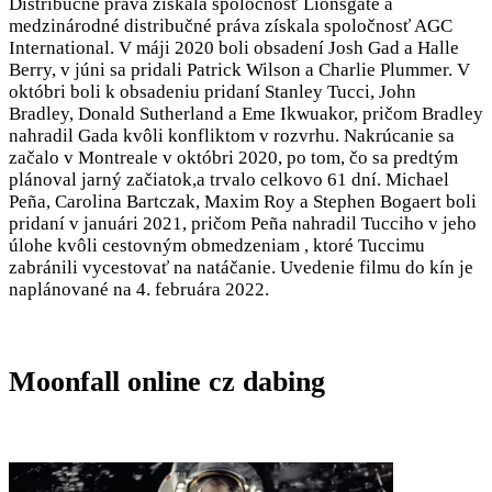
Distribučné práva získala spoločnosť Lionsgate a
medzinárodné distribučné práva získala spoločnosť AGC
International. V máji 2020 boli obsadení Josh Gad a Halle
Berry, v júni sa pridali Patrick Wilson a Charlie Plummer. V
októbri boli k obsadeniu pridaní Stanley Tucci, John
Bradley, Donald Sutherland a Eme Ikwuakor, pričom Bradley
nahradil Gada kvôli konfliktom v rozvrhu. Nakrúcanie sa
začalo v Montreale v októbri 2020, po tom, čo sa predtým
plánoval jarný začiatok,a trvalo celkovo 61 dní. Michael
Peña, Carolina Bartczak, Maxim Roy a Stephen Bogaert boli
pridaní v januári 2021, pričom Peña nahradil Tucciho v jeho
úlohe kvôli cestovným obmedzeniam , ktoré Tuccimu
zabránili vycestovať na natáčanie. Uvedenie filmu do kín je
naplánované na 4. februára 2022.
Moonfall online cz dabing