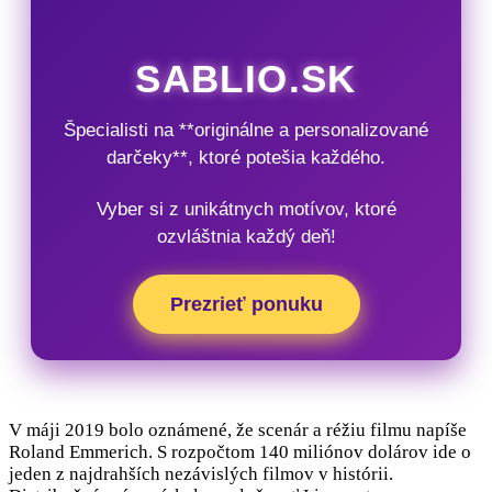
SABLIO.SK
Špecialisti na **originálne a personalizované
darčeky**, ktoré potešia každého.
Vyber si z unikátnych motívov, ktoré
ozvláštnia každý deň!
Prezrieť ponuku
V máji 2019 bolo oznámené, že scenár a réžiu filmu napíše
Roland Emmerich. S rozpočtom 140 miliónov dolárov ide o
jeden z najdrahších nezávislých filmov v histórii.