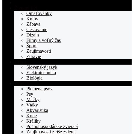
Domovská
stranka
Životný štýl
TOPden.sk
Omaľovánky
Knihy
Zábava
Cestovanie
Dizajn
Filmy a voľný čas
Šport
Zaujímavosti
Zdravie
Učivo
Slovenský jazyk
Elektrotechnika
Biológia
Zvieratá
Plemena psov
Psy
Mačky
Vtáky
Akvaristika
Kone
Králiky
Poľnohospodárske zvieratá
Zaujímavosti z ríše zvierat