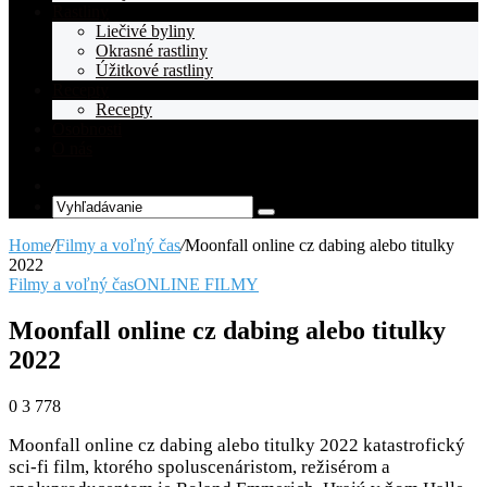
Rastliny
Liečivé byliny
Okrasné rastliny
Úžitkové rastliny
Recepty
Recepty
Osobnosti
O nás
Random
Article
Vyhľadávanie
Home
/
Filmy a voľný čas
/
Moonfall online cz dabing alebo titulky
2022
Filmy a voľný čas
ONLINE FILMY
Moonfall online cz dabing alebo titulky
2022
0
3 778
Moonfall online cz dabing alebo titulky 2022 katastrofický
sci-fi film, ktorého spoluscenáristom, režisérom a