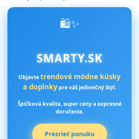
🛍️✨
SMARTY.SK
trendové módne kúsky
Objavte
a doplnky
pre váš jedinečný štýl.
Špičková kvalita, super ceny a expresné
doručenie.
Prezrieť ponuku