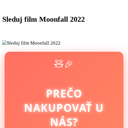
Sleduj film Moonfall 2022
🧸🎉
PREČO
NAKUPOVAŤ U
NÁS?