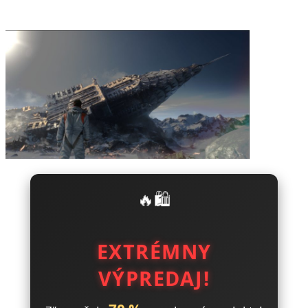
🔥🛍️
EXTRÉMNY
VÝPREDAJ!