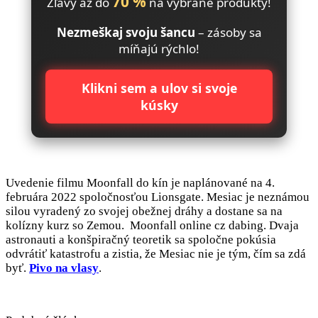
70 %
Zľavy až do
na vybrané produkty!
Nezmeškaj svoju šancu
– zásoby sa
míňajú rýchlo!
Klikni sem a ulov si svoje
kúsky
Uvedenie filmu Moonfall do kín je naplánované na 4.
februára 2022 spoločnosťou Lionsgate. Mesiac je neznámou
silou vyradený zo svojej obežnej dráhy a dostane sa na
kolízny kurz so Zemou. Moonfall online cz dabing. Dvaja
astronauti a konšpiračný teoretik sa spoločne pokúsia
odvrátiť katastrofu a zistia, že Mesiac nie je tým, čím sa zdá
byť.
Pivo na vlasy
.