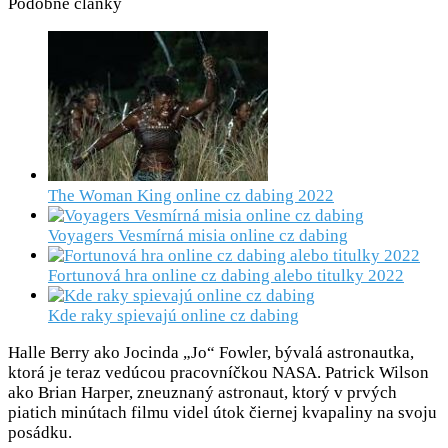
Podobné články
The Woman King online cz dabing 2022
Voyagers Vesmírná misia online cz dabing
Fortunová hra online cz dabing alebo titulky 2022
Kde raky spievajú online cz dabing
Halle Berry ako Jocinda „Jo“ Fowler, bývalá astronautka,
ktorá je teraz vedúcou pracovníčkou NASA. Patrick Wilson
ako Brian Harper, zneuznaný astronaut, ktorý v prvých
piatich minútach filmu videl útok čiernej kvapaliny na svoju
posádku.