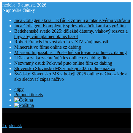
nedeľa, 9 augusta 2026
Najnovšie články
Inca Collagen akcia – Kľúč k zdraviu a mladistvému vzhľadu
Inca Collagen: Komplexný sprievodca účinkami a využitím
Betlehemské svetlo 2025: dôležité dátumy, vlakový rozvoz a
tipy, aby vám plamienok nezhasol
Robert Francis Prevost ako Lev XIV záujimavosti
Minecraft vo filme online cz dabing
Mission: Impossible – Posledné zúčtovanie online cz dabing
Lišiak a zajka zachraňujú les online cz dabing film
Nezvratný osud: Pokrvné puto online film cz dabing
Slovensko Slovinsko MS v hokeji 2025 online naživo
Švédsko Slovensko MS v hokeji 2025 online naživo – kde a
ako sledovať zápas naživo
4tipy
Pompeii tickets
Menu
Topden.sk