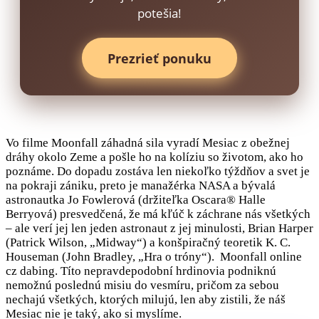
potešia!
Prezrieť ponuku
Vo filme Moonfall záhadná sila vyradí Mesiac z obežnej
dráhy okolo Zeme a pošle ho na kolíziu so životom, ako ho
poznáme. Do dopadu zostáva len niekoľko týždňov a svet je
na pokraji zániku, preto je manažérka NASA a bývalá
astronautka Jo Fowlerová (držiteľka Oscara® Halle
Berryová) presvedčená, že má kľúč k záchrane nás všetkých
– ale verí jej len jeden astronaut z jej minulosti, Brian Harper
(Patrick Wilson, „Midway“) a konšpiračný teoretik K. C.
Houseman (John Bradley, „Hra o tróny“). Moonfall online
cz dabing. Títo nepravdepodobní hrdinovia podniknú
nemožnú poslednú misiu do vesmíru, pričom za sebou
nechajú všetkých, ktorých milujú, len aby zistili, že náš
Mesiac nie je taký, ako si myslíme.