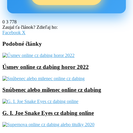
0
3 778
Zaujal ťa článok? Zdieľaj ho:
Pinterest
Messenger
Messenger
WhatsApp
Share
Facebook
X
via
Email
Podobné články
Úsmev online cz dabing horor 2022
Snúbenec alebo milenec online cz dabing
G. I. Joe Snake Eyes cz dabing online