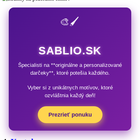
🎨🖌️
SABLIO.SK
Špecialisti na **originálne a personalizované
darčeky**, ktoré potešia každého.
Vyber si z unikátnych motívov, ktoré
ozvláštnia každý deň!
Prezrieť ponuku