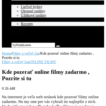
Rastliny
Liečivé byliny
Okrasné rastliny
Úžitkové rastliny
Recepty
Recepty
Osobnosti
O nás
Random
Article
Vyhľadávanie
Home
/
Filmy a voľný čas
/
Kde pozerať online filmy zadarmo ,
Pozrite si tu
Filmy a voľný čas
ONLINE FILMY
Kde pozerať online filmy zadarmo ,
Pozrite si tu
0
26 448
Na internete je veľa web stránok kde pozerať filmy online
zadarmo. No my sme pre vás vybrali tie najlepšie z nich.