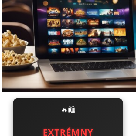
🔥🛍️
EXTRÉMNY