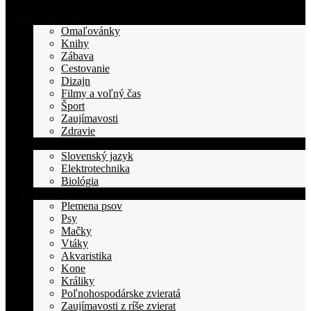
Domovská
stranka
Životný štýl
TOPden.sk
Omaľovánky
Knihy
Zábava
Cestovanie
Dizajn
Filmy a voľný čas
Šport
Zaujímavosti
Zdravie
Učivo
Slovenský jazyk
Elektrotechnika
Biológia
Zvieratá
Plemena psov
Psy
Mačky
Vtáky
Akvaristika
Kone
Králiky
Poľnohospodárske zvieratá
Zaujímavosti z ríše zvierat