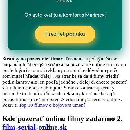
zábavu.
Objavte kvalitu a komfort s Marimex!
Prezrieť ponuku
Stránky na pozeranie filmov
. Priznám sa jedným časom
moja najobľúbenejšia stránka na pozeranie online filmov no
posledným časom sú reklamy na stránke dôvodom prečo
som musel hľadať ďalej . Na stránke sa dajú filmy triediť
podľa žánrov ale len podľa jedného , ďalej či chcete pozerať
s titulkami alebo s dabingom .Stránka zahŕňa aj seriály
online Je to dobrá stránka ale reklamy ktoré naskakujú
počas filmu sú veľmi rušivé .Sleduj filmy a seriály online .
Pozri si
Top 10 filmov o bojovom umení
Kde pozerať online filmy zadarmo 2.
film-serial-online.sk