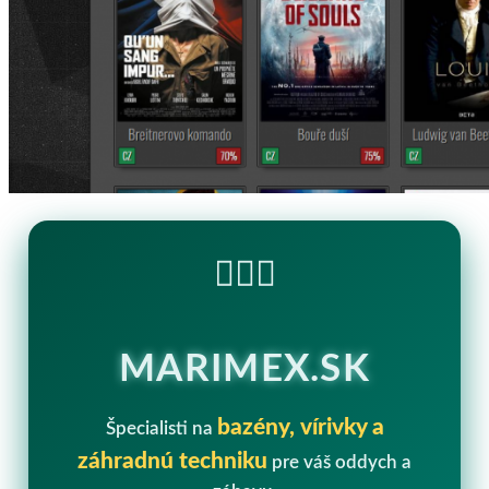
🏊‍♂️💧
MARIMEX.SK
bazény, vírivky a
Špecialisti na
záhradnú techniku
pre váš oddych a