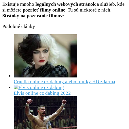
Existuje mnoho
legálnych webových stránok
a služieb, kde
si môžete
pozrieť filmy online
. Tu sú niektoré z nich.
Stránky na pozeranie filmov
:
Podobné články
Cruella online cz dabing alebo titulky HD zdarma
Elvis online cz dabing 2022