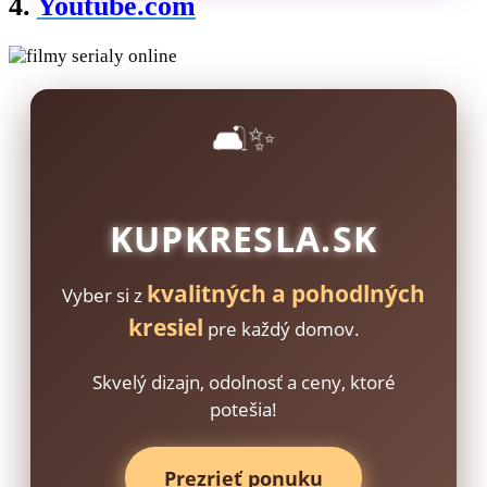
4.
Youtube.com
🛋️✨
KUPKRESLA.SK
kvalitných a pohodlných
Vyber si z
kresiel
pre každý domov.
Skvelý dizajn, odolnosť a ceny, ktoré
potešia!
Prezrieť ponuku