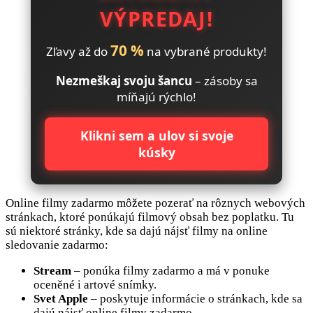
VÝPREDAJ!
70 %
Zľavy až do
na vybrané produkty!
Nezmeškaj svoju šancu
– zásoby sa
míňajú rýchlo!
Klikni sem a ulov si svoje
kúsky
Online filmy zadarmo môžete pozerať na rôznych webových
stránkach, ktoré ponúkajú filmový obsah bez poplatku. Tu
sú niektoré stránky, kde sa dajú nájsť filmy na online
sledovanie zadarmo:
Stream
– ponúka filmy zadarmo a má v ponuke
oceněné i artové snímky.
Svet Apple
– poskytuje informácie o stránkach, kde sa
dajú nájsť online filmy zadarmo.