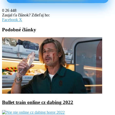
0
26 448
Zaujal ťa článok? Zdieľaj ho:
Pinterest
Messenger
Messenger
WhatsApp
Share
Facebook
X
via
Email
Podobné články
Bullet train online cz dabing 2022