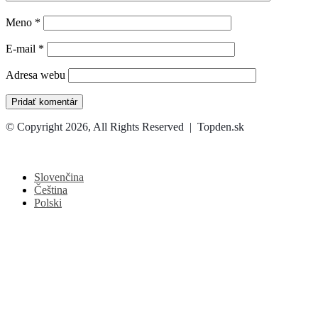
Meno
*
E-mail
*
Adresa webu
© Copyright 2026, All Rights Reserved | Topden.sk
Facebook
X
WhatsApp
Telegram
Back
to
top
Slovenčina
button
Čeština
Polski