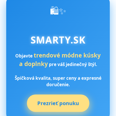
🛍️✨
SMARTY.SK
trendové módne kúsky
Objavte
a doplnky
pre váš jedinečný štýl.
Špičková kvalita, super ceny a expresné
doručenie.
Prezrieť ponuku