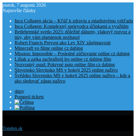
piatok, 7 augusta 2026
Najnovšie články
Inca Collagen akcia – Kľúč k zdraviu a mladistvému vzhľadu
Inca Collagen: Komplexný sprievodca účinkami a využitím
Betlehemské svetlo 2025: dôležité dátumy, vlakový rozvoz a
tipy, aby vám plamienok nezhasol
Robert Francis Prevost ako Lev XIV záujimavosti
Minecraft vo filme online cz dabing
Mission: Impossible – Posledné zúčtovanie online cz dabing
Lišiak a zajka zachraňujú les online cz dabing film
Nezvratný osud: Pokrvné puto online film cz dabing
Slovensko Slovinsko MS v hokeji 2025 online naživo
Švédsko Slovensko MS v hokeji 2025 online naživo – kde a
ako sledovať zápas naživo
4tipy
Pompeii tickets
Menu
Topden.sk