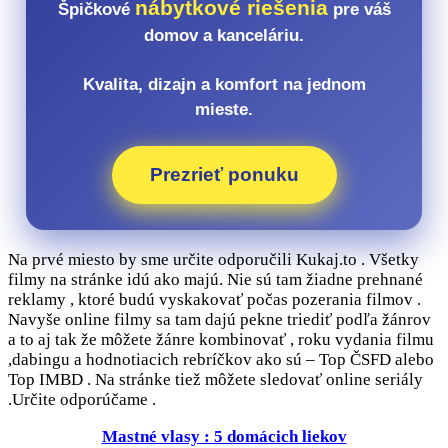
nábytkové riešenia
Špičkové
pre váš
domov a kanceláriu.
Kvalita, dizajn a komfort na jednom
mieste.
Prezrieť ponuku
Na prvé miesto by sme určite odporučili Kukaj.to . Všetky
filmy na stránke idú ako majú. Nie sú tam žiadne prehnané
reklamy , ktoré budú vyskakovať počas pozerania filmov .
Navyše online filmy sa tam dajú pekne triediť podľa žánrov
a to aj tak že môžete žánre kombinovať , roku vydania filmu
,dabingu a hodnotiacich rebríčkov ako sú – Top ČSFD alebo
Top IMBD . Na stránke tiež môžete sledovať online seriály
.Určite odporúčame .
Mastné vlasy : 5 domácich liekov