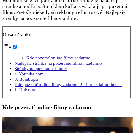
Hodnotili sme ich podľa toho koľko filmov je na danej
stránke a podľa počtu reklám koľko vyskakuje pri pozeraní
filmu. Pretože niekedy sú reklamy veľmi rušivé . Najlepšie
stránky na pozeranie filmov online :
Obsah článku:
Kde pozerať online filmy zadarmo
Najlepšia stránka na pozeranie filmov zadarmo
Stránky na pozeranie filmov
4. Youtube.com
3. Bombuj.si
Kde pozerať online filmy zadarmo 2. film-serial-online.sk
1. Kukaj.to
Kde pozerať online filmy zadarmo