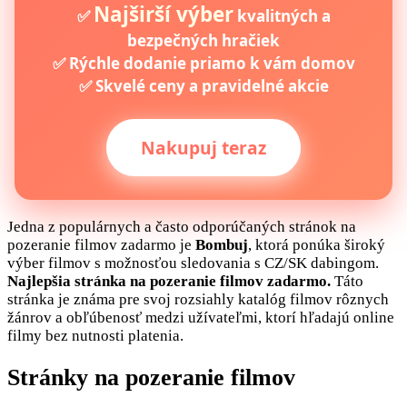
Najširší výber
✅
kvalitných a
bezpečných hračiek
✅ Rýchle dodanie priamo k vám domov
✅ Skvelé ceny a pravidelné akcie
Nakupuj teraz
Jedna z populárnych a často odporúčaných stránok na
pozeranie filmov zadarmo je
Bombuj
, ktorá ponúka široký
výber filmov s možnosťou sledovania s CZ/SK dabingom.
Najlepšia stránka na pozeranie filmov zadarmo.
Táto
stránka je známa pre svoj rozsiahly katalóg filmov rôznych
žánrov a obľúbenosť medzi užívateľmi, ktorí hľadajú online
filmy bez nutnosti platenia.
Stránky na pozeranie filmov