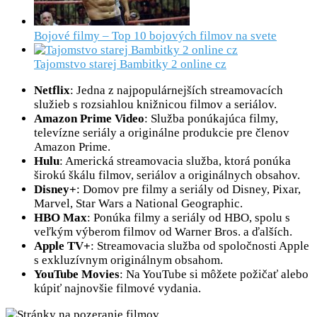
Bojové filmy – Top 10 bojových filmov na svete
Tajomstvo starej Bambitky 2 online cz
Netflix
: Jedna z najpopulárnejších streamovacích
služieb s rozsiahlou knižnicou filmov a seriálov.
Amazon Prime Video
: Služba ponúkajúca filmy,
televízne seriály a originálne produkcie pre členov
Amazon Prime.
Hulu
: Americká streamovacia služba, ktorá ponúka
širokú škálu filmov, seriálov a originálnych obsahov.
Disney+
: Domov pre filmy a seriály od Disney, Pixar,
Marvel, Star Wars a National Geographic.
HBO Max
: Ponúka filmy a seriály od HBO, spolu s
veľkým výberom filmov od Warner Bros. a ďalších.
Apple TV+
: Streamovacia služba od spoločnosti Apple
s exkluzívnym originálnym obsahom.
YouTube Movies
: Na YouTube si môžete požičať alebo
kúpiť najnovšie filmové vydania.