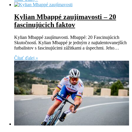
Kylian Mbappé zaujímavosti – 20
fascinujúcich faktov
Kylian Mbappé zaujímavosti. Mbappé: 20 Fascinujúcich
Skutočností. Kylian Mbappé je jedným z najtalentovanejších
futbalistov s fascinujúcimi zážitkami a úspechmi. Jeho…
Čítať ďalej »