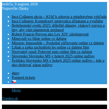
nedeľa, 9 augusta 2026
Najnovšie články
Inca Collagen akcia – Kľúč k zdraviu a mladistvému vzhľadu
Inca Collagen: Komplexný sprievodca účinkami a využitím
Betlehemské svetlo 2025: dôležité dátumy, vlakový rozvoz a
tipy, aby vám plamienok nezhasol
Robert Francis Prevost ako Lev XIV záujimavosti
Minecraft vo filme online cz dabing
Mission: Impossible – Posledné zúčtovanie online cz dabing
Lišiak a zajka zachraňujú les online cz dabing film
Nezvratný osud: Pokrvné puto online film cz dabing
Slovensko Slovinsko MS v hokeji 2025 online naživo
Švédsko Slovensko MS v hokeji 2025 online naživo – kde a
ako sledovať zápas naživo
4tipy
Pompeii tickets
Menu
Topden.sk
Domovská stranka TOPden.sk