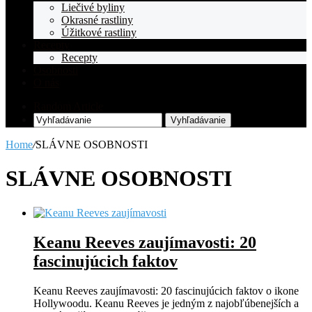
Liečivé byliny
Okrasné rastliny
Úžitkové rastliny
Recepty
Recepty
Osobnosti
O nás
Random Article
Vyhľadávanie
Home
/
SLÁVNE OSOBNOSTI
SLÁVNE OSOBNOSTI
Keanu Reeves zaujímavosti: 20
fascinujúcich faktov
Keanu Reeves zaujímavosti: 20 fascinujúcich faktov o ikone
Hollywoodu. Keanu Reeves je jedným z najobľúbenejších a