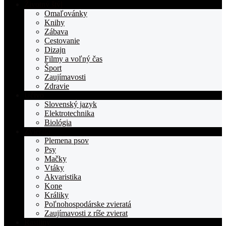
Životný štýl
Omaľovánky
Knihy
Zábava
Cestovanie
Dizajn
Filmy a voľný čas
Šport
Zaujímavosti
Zdravie
Učivo
Slovenský jazyk
Elektrotechnika
Biológia
Zvieratá
Plemena psov
Psy
Mačky
Vtáky
Akvaristika
Kone
Králiky
Poľnohospodárske zvieratá
Zaujímavosti z ríše zvierat
Rastliny