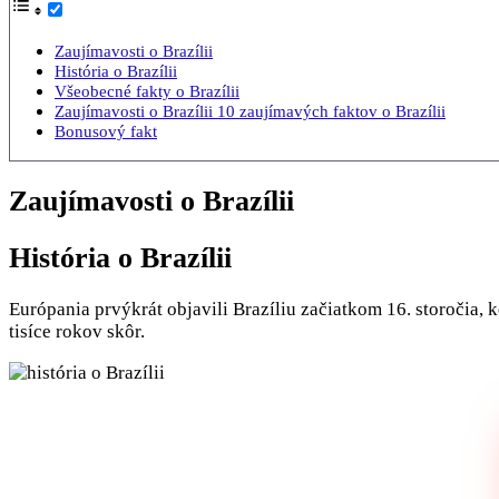
Zaujímavosti o Brazílii
História o Brazílii
Všeobecné fakty o Brazílii
Zaujímavosti o Brazílii 10 zaujímavých faktov o Brazílii
Bonusový fakt
Zaujímavosti o Brazílii
História o Brazílii
Európania prvýkrát objavili Brazíliu začiatkom 16. storočia, k
tisíce rokov skôr.