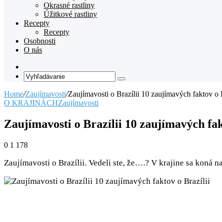
Okrasné rastliny
Úžitkové rastliny
Recepty
Recepty
Osobnosti
O nás
Random
Article
Vyhľadávanie
Home
/
Zaujímavosti
/
Zaujímavosti o Brazílii 10 zaujímavých faktov o B
O KRAJINÁCH
Zaujímavosti
Zaujímavosti o Brazílii 10 zaujímavých fak
0
1 178
Zaujímavosti o Brazílii. Vedeli ste, že….? V krajine sa koná 