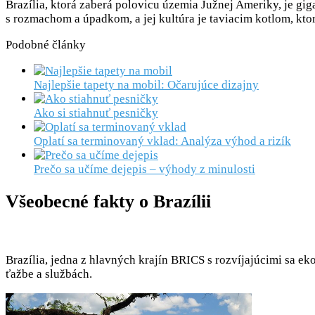
Brazília, ktorá zaberá polovicu územia Južnej Ameriky, je giga
s rozmachom a úpadkom, a jej kultúra je taviacim kotlom, ktor
Podobné články
Najlepšie tapety na mobil: Očarujúce dizajny
Ako si stiahnuť pesničky
Oplatí sa terminovaný vklad: Analýza výhod a rizík
Prečo sa učíme dejepis – výhody z minulosti
Všeobecné fakty o Brazílii
Brazília, jedna z hlavných krajín BRICS s rozvíjajúcimi sa 
ťažbe a službách.