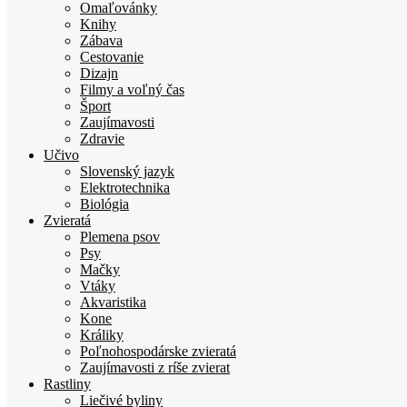
TOPden.sk
Omaľovánky
Knihy
Zábava
Cestovanie
Dizajn
Filmy a voľný čas
Šport
Zaujímavosti
Zdravie
Učivo
Slovenský jazyk
Elektrotechnika
Biológia
Zvieratá
Plemena psov
Psy
Mačky
Vtáky
Akvaristika
Kone
Králiky
Poľnohospodárske zvieratá
Zaujímavosti z ríše zvierat
Rastliny
Liečivé byliny