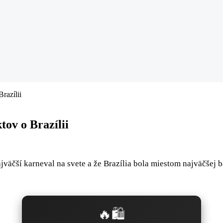
razílii
tov o Brazílii
najväčší karneval na svete a že Brazília bola miestom najväčšej
🔥🛍️