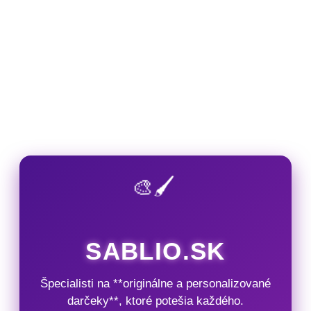
🎨🖌️
SABLIO.SK
Špecialisti na **originálne a personalizované
darčeky**, ktoré potešia každého.