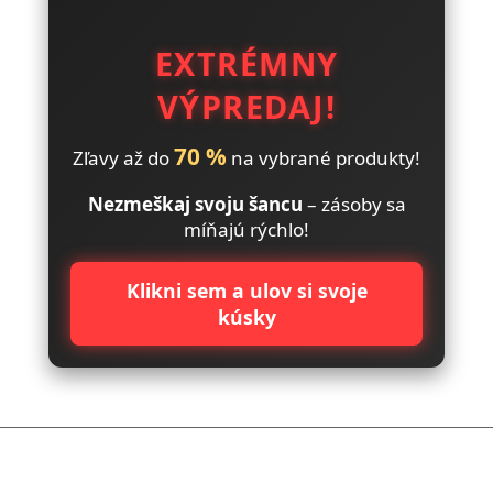
EXTRÉMNY
VÝPREDAJ!
70 %
Zľavy až do
na vybrané produkty!
Nezmeškaj svoju šancu
– zásoby sa
míňajú rýchlo!
Klikni sem a ulov si svoje
kúsky