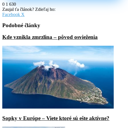
0
1 630
Zaujal ťa článok? Zdieľaj ho:
Pinterest
Messenger
Messenger
WhatsApp
Share
Facebook
X
via
Email
Podobné články
Kde vznikla zmrzlina – pôvod osvieženia
Sopky v Európe – Viete ktoré sú ešte aktívne?