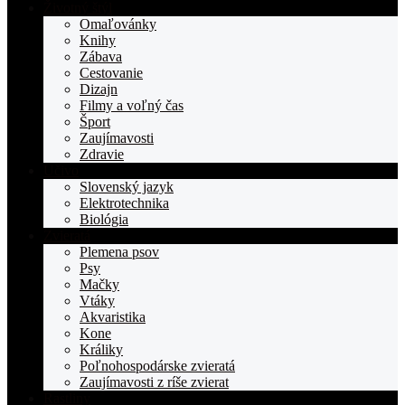
stranka
Životný štýl
TOPden.sk
Omaľovánky
Knihy
Zábava
Cestovanie
Dizajn
Filmy a voľný čas
Šport
Zaujímavosti
Zdravie
Učivo
Slovenský jazyk
Elektrotechnika
Biológia
Zvieratá
Plemena psov
Psy
Mačky
Vtáky
Akvaristika
Kone
Králiky
Poľnohospodárske zvieratá
Zaujímavosti z ríše zvierat
Rastliny