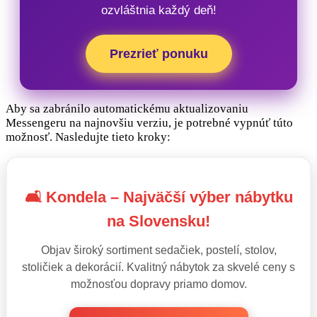
ozvláštnia každý deň!
Prezrieť ponuku
Aby sa zabránilo automatickému aktualizovaniu
Messengeru na najnovšiu verziu, je potrebné vypnúť túto
možnosť. Nasledujte tieto kroky:
🛋️ Kondela – Najväčší výber nábytku
na Slovensku!
Objav široký sortiment sedačiek, postelí, stolov,
stoličiek a dekorácií. Kvalitný nábytok za skvelé ceny s
možnosťou dopravy priamo domov.