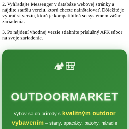
2. Vyhľadajte Messenger v databáze webovej stránky a
nájdite staršiu verziu, ktorú chcete nainštalovať. Dôležité je
vybrať si verziu, ktorá je kompatibilná so systémom vášho
zariadenia.
3. Po nájdení vhodnej verzie stiahnite príslušný APK súbor
na svoje zariadenie.
🏕️🎒
OUTDOORMARKET
kvalitným outdoor
Vybav sa do prírody s
vybavením
– stany, spacáky, batohy, náradie