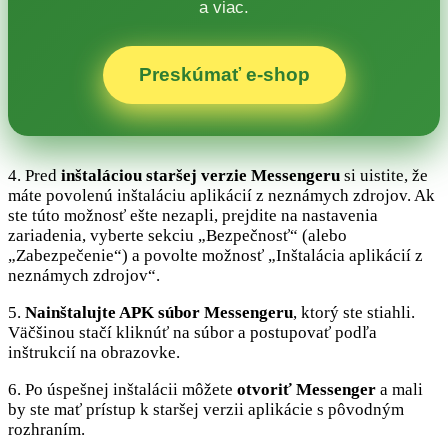
a viac.
Preskúmať e‑shop
4. Pred
inštaláciou staršej verzie Messengeru
si uistite, že
máte povolenú inštaláciu aplikácií z neznámych zdrojov. Ak
ste túto možnosť ešte nezapli, prejdite na nastavenia
zariadenia, vyberte sekciu „Bezpečnosť“ (alebo
„Zabezpečenie“) a povolte možnosť „Inštalácia aplikácií z
neznámych zdrojov“.
5.
Nainštalujte APK súbor Messengeru
, ktorý ste stiahli.
Väčšinou stačí kliknúť na súbor a postupovať podľa
inštrukcií na obrazovke.
6. Po úspešnej inštalácii môžete
otvoriť Messenger
a mali
by ste mať prístup k staršej verzii aplikácie s pôvodným
rozhraním.