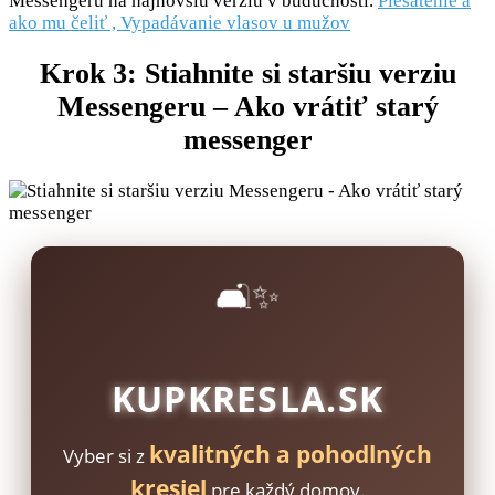
Messengeru na najnovšiu verziu v budúcnosti.
Plešatenie a
ako mu čeliť , Vypadávanie vlasov u mužov
Krok 3: Stiahnite si staršiu verziu
Messengeru – Ako vrátiť starý
messenger
🛋️✨
KUPKRESLA.SK
kvalitných a pohodlných
Vyber si z
kresiel
pre každý domov.