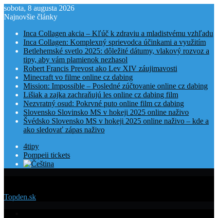
sobota, 8 augusta 2026
Najnovšie články
Inca Collagen akcia – Kľúč k zdraviu a mladistvému vzhľadu
Inca Collagen: Komplexný sprievodca účinkami a využitím
Betlehemské svetlo 2025: dôležité dátumy, vlakový rozvoz a
tipy, aby vám plamienok nezhasol
Robert Francis Prevost ako Lev XIV záujimavosti
Minecraft vo filme online cz dabing
Mission: Impossible – Posledné zúčtovanie online cz dabing
Lišiak a zajka zachraňujú les online cz dabing film
Nezvratný osud: Pokrvné puto online film cz dabing
Slovensko Slovinsko MS v hokeji 2025 online naživo
Švédsko Slovensko MS v hokeji 2025 online naživo – kde a
ako sledovať zápas naživo
4tipy
Pompeii tickets
Menu
Topden.sk
Domovská