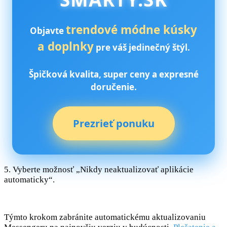
trendové módne kúsky
Objavte
a doplnky
pre váš jedinečný štýl.
Špičková kvalita, super ceny a expresné
doručenie.
Prezrieť ponuku
5. Vyberte možnosť „Nikdy neaktualizovať aplikácie
automaticky“.
Týmto krokom zabránite automatickému aktualizovaniu