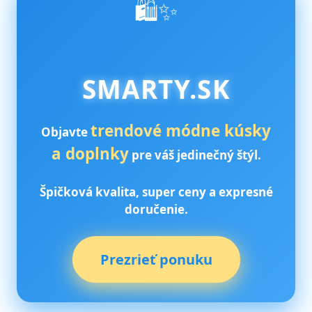
🛍️✨
SMARTY.SK
trendové módne kúsky
Objavte
a doplnky
pre váš jedinečný štýl.
Špičková kvalita, super ceny a expresné
doručenie.
Prezrieť ponuku