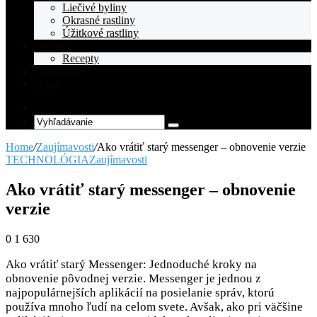
Liečivé byliny
Okrasné rastliny
Úžitkové rastliny
Recepty
Recepty
Osobnosti
O nás
Random
Article
Vyhľadávanie
Home
/
Zaujímavosti
/
Ako vrátiť starý messenger – obnovenie verzie
TECHNOLÓGIA
Zaujímavosti
Ako vrátiť starý messenger – obnovenie
verzie
0
1 630
Ako vrátiť starý Messenger: Jednoduché kroky na
obnovenie pôvodnej verzie. Messenger je jednou z
najpopulárnejších aplikácií na posielanie správ, ktorú
používa mnoho ľudí na celom svete. Avšak, ako pri väčšine