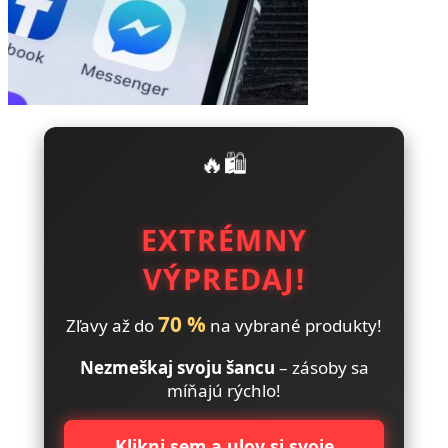
🔥🛍️
EXTRÉMNY
VÝPREDAJ!
70 %
Zľavy až do
na vybrané produkty!
Nezmeškaj svoju šancu
– zásoby sa
míňajú rýchlo!
Klikni sem a ulov si svoje