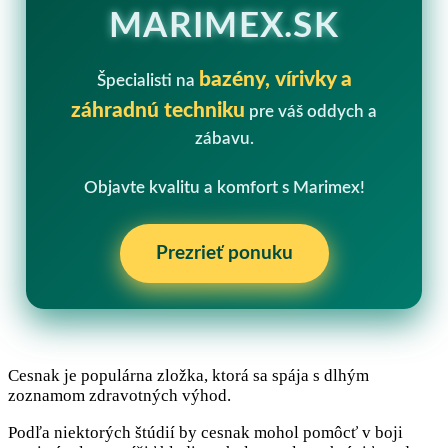
MARIMEX.SK
bazény, vírivky a
Špecialisti na
záhradnú techniku
pre váš oddych a
zábavu.
Objavte kvalitu a komfort s Marimex!
Prezrieť ponuku
Cesnak je populárna zložka, ktorá sa spája s dlhým
zoznamom zdravotných výhod.
Podľa niektorých štúdií by cesnak mohol pomôcť v boji