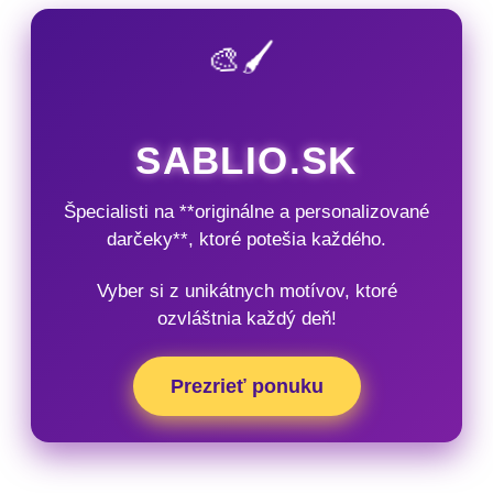
🎨🖌️
SABLIO.SK
Špecialisti na **originálne a personalizované
darčeky**, ktoré potešia každého.
Vyber si z unikátnych motívov, ktoré
ozvláštnia každý deň!
Prezrieť ponuku