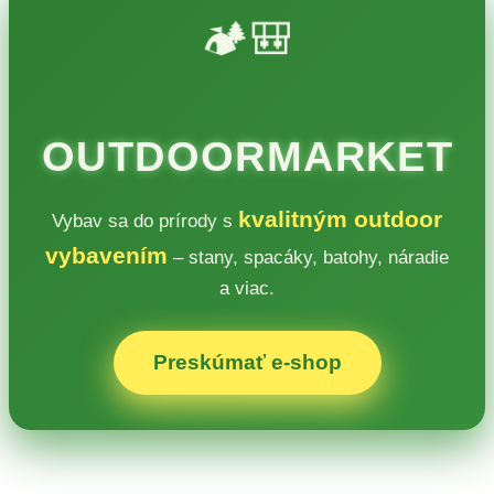
🏕️🎒
OUTDOORMARKET
kvalitným outdoor
Vybav sa do prírody s
vybavením
– stany, spacáky, batohy, náradie
a viac.
Preskúmať e‑shop