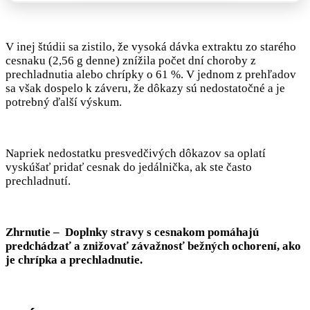
V inej štúdii sa zistilo, že vysoká dávka extraktu zo starého
cesnaku (2,56 g denne) znížila počet dní choroby z
prechladnutia alebo chrípky o 61 %. V jednom z prehľadov
sa však dospelo k záveru, že dôkazy sú nedostatočné a je
potrebný ďalší výskum.
Napriek nedostatku presvedčivých dôkazov sa oplatí
vyskúšať pridať cesnak do jedálnička, ak ste často
prechladnutí.
Zhrnutie – Doplnky stravy s cesnakom pomáhajú
predchádzať a znižovať závažnosť bežných ochorení, ako
je chrípka a prechladnutie.