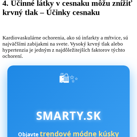
4. Účinné látky v cesnaku môžu znížiť
krvný tlak – Účinky cesnaku
Kardiovaskulárne ochorenia, ako sú infarkty a mŕtvice, sú
najväčšími zabijakmi na svete. Vysoký krvný tlak alebo
hypertenzia je jedným z najdôležitejších faktorov týchto
ochorení.
🛍️✨
SMARTY.SK
trendové módne kúsky
Objavte