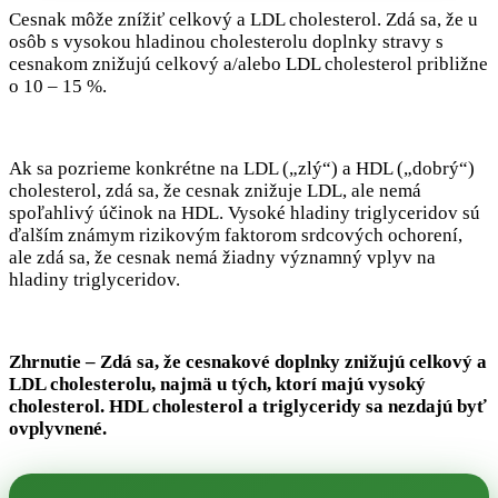
Cesnak môže znížiť celkový a LDL cholesterol. Zdá sa, že u
osôb s vysokou hladinou cholesterolu doplnky stravy s
cesnakom znižujú celkový a/alebo LDL cholesterol približne
o 10 – 15 %.
Ak sa pozrieme konkrétne na LDL („zlý“) a HDL („dobrý“)
cholesterol, zdá sa, že cesnak znižuje LDL, ale nemá
spoľahlivý účinok na HDL. Vysoké hladiny triglyceridov sú
ďalším známym rizikovým faktorom srdcových ochorení,
ale zdá sa, že cesnak nemá žiadny významný vplyv na
hladiny triglyceridov.
Zhrnutie – Zdá sa, že cesnakové doplnky znižujú celkový a
LDL cholesterolu, najmä u tých, ktorí majú vysoký
cholesterol. HDL cholesterol a triglyceridy sa nezdajú byť
ovplyvnené.