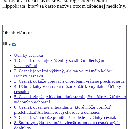
potravou.“ To sú slávne slová starogréckeho lekára
Hippokrata, ktorý sa často nazýva otcom západnej medicíny.
Obsah článku:
Účinky cesnaku
1. Cesnak obsahuje zlúčeniny so silnými liečivými
vlastnosťami
2. Cesnak je veľmi výživný, ale má veľmi málo kalórií –
Účinky cesnaku
3. Cesnak dokáže bojovať s chorobami vrátane prechladnutia
4. Účinné látky v cesnaku môžu znížiť krvný tlak – Účinky
cesnaku
5. Cesnak zlepšuje hladinu cholesterolu, čo môže znížiť riziko
srdcových ochorení
6. Cesnak obsahuje antioxidanty, ktoré môžu pomôcť
predchádzať Alzheimerovej chorobe a demencii
7. Cesnak vám môže pomôcť žiť dlhšie – Účinky cesnaku
8. Športový výkon sa môže zlepšiť pomocou cesnakových
doplnkov