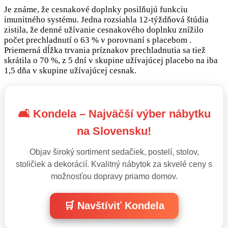
Je známe, že cesnakové doplnky posilňujú funkciu
imunitného systému. Jedna rozsiahla 12-týždňová štúdia
zistila, že denné užívanie cesnakového doplnku znížilo
počet prechladnutí o 63 % v porovnaní s placebom .
Priemerná dĺžka trvania príznakov prechladnutia sa tiež
skrátila o 70 %, z 5 dní v skupine užívajúcej placebo na iba
1,5 dňa v skupine užívajúcej cesnak.
🛋️ Kondela – Najväčší výber nábytku
na Slovensku!
Objav široký sortiment sedačiek, postelí, stolov,
stoličiek a dekorácií. Kvalitný nábytok za skvelé ceny s
možnosťou dopravy priamo domov.
🛒 Navštíviť Kondela