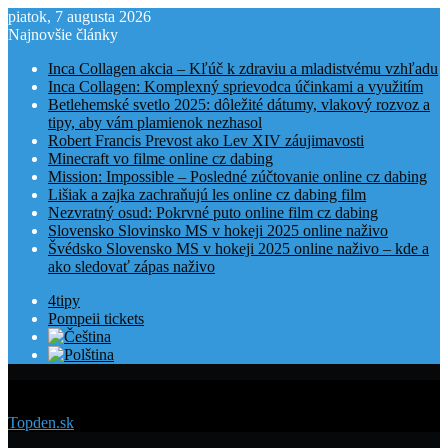
piatok, 7 augusta 2026
Najnovšie články
Inca Collagen akcia – Kľúč k zdraviu a mladistvému vzhľadu
Inca Collagen: Komplexný sprievodca účinkami a využitím
Betlehemské svetlo 2025: dôležité dátumy, vlakový rozvoz a
tipy, aby vám plamienok nezhasol
Robert Francis Prevost ako Lev XIV záujimavosti
Minecraft vo filme online cz dabing
Mission: Impossible – Posledné zúčtovanie online cz dabing
Lišiak a zajka zachraňujú les online cz dabing film
Nezvratný osud: Pokrvné puto online film cz dabing
Slovensko Slovinsko MS v hokeji 2025 online naživo
Švédsko Slovensko MS v hokeji 2025 online naživo – kde a
ako sledovať zápas naživo
4tipy
Pompeii tickets
Menu
Topden.sk