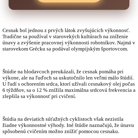
Cesnak bol jednou z prvých látok zvyšujúcich výkonnosť.
Tradične sa používal v starovekých kultúrach na zníženie
únavy a zvýšenie pracovnej výkonnosti robotníkov. Najmä v
starovekom Grécku sa podával olympijským športovcom.
Štúdie na hlodavcoch preukázali, že cesnak pomáha pri
výkone, ale na ľuďoch sa uskutočnilo len veľmi málo štúdií.
U ľudí s ochorením srdca, ktorí užívali cesnakový olej počas
6 týždňov, sa o 12 % znížila maximálna srdcová frekvencia a
zlepšila sa výkonnosť pri cvičení.
Štúdia na deviatich súťažných cyklistoch však nezistila
žiadne výkonnostné výhody. Iné štúdie naznačujú, že únavu
spôsobenú cvičením možno znížiť pomocou cesnaku.