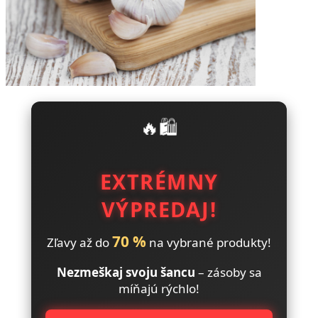
🔥🛍️
EXTRÉMNY
VÝPREDAJ!
70 %
Zľavy až do
na vybrané produkty!
Nezmeškaj svoju šancu
– zásoby sa
míňajú rýchlo!