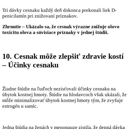
Tri dávky cesnaku každý deň dokonca prekonali liek D-
penicilamín pri znižovaní príznakov.
Zhrnutie – Ukázalo sa, že cesnak výrazne znižuje olovo
toxicitu olova a súvisiace príznaky v jednej štúdii.
10. Cesnak môže zlepšiť zdravie kostí
– Účinky cesnaku
Žiadne štúdie na ľuďoch nezisťovali účinky cesnaku na
úbytok kostnej hmoty. Štúdie na hlodavcoch však ukázali, že
môže minimalizovať úbytok kostnej hmoty tým, že zvyšuje
estrogén u samíc.
Jedna štúdia na ženách v menopauze zistila, že denná dávka