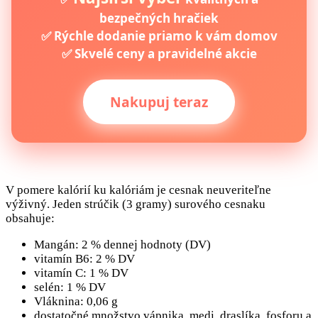
bezpečných hračiek
✅ Rýchle dodanie priamo k vám domov
✅ Skvelé ceny a pravidelné akcie
Nakupuj teraz
V pomere kalórií ku kalóriám je cesnak neuveriteľne
výživný. Jeden strúčik (3 gramy) surového cesnaku
obsahuje:
Mangán: 2 % dennej hodnoty (DV)
vitamín B6: 2 % DV
vitamín C: 1 % DV
selén: 1 % DV
Vláknina: 0,06 g
dostatočné množstvo vápnika, medi, draslíka, fosforu a