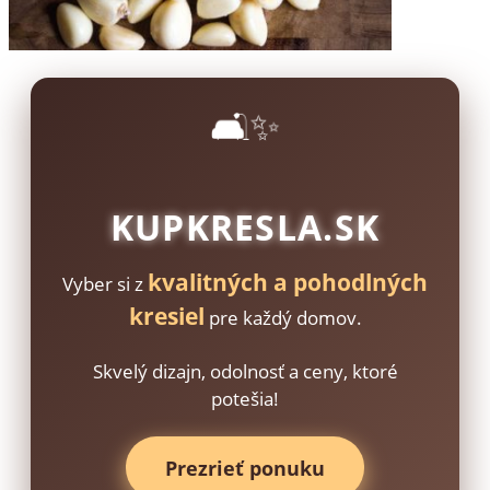
🛋️✨
KUPKRESLA.SK
kvalitných a pohodlných
Vyber si z
kresiel
pre každý domov.
Skvelý dizajn, odolnosť a ceny, ktoré
potešia!
Prezrieť ponuku