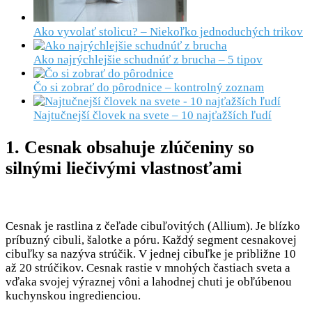
Ako vyvolať stolicu? – Niekoľko jednoduchých trikov
Ako najrýchlejšie schudnúť z brucha – 5 tipov
Čo si zobrať do pôrodnice – kontrolný zoznam
Najtučnejší človek na svete – 10 najťažších ľudí
1. Cesnak obsahuje zlúčeniny so
silnými liečivými vlastnosťami
Cesnak je rastlina z čeľade cibuľovitých (Allium). Je blízko
príbuzný cibuli, šalotke a póru. Každý segment cesnakovej
cibuľky sa nazýva strúčik. V jednej cibuľke je približne 10
až 20 strúčikov. Cesnak rastie v mnohých častiach sveta a
vďaka svojej výraznej vôni a lahodnej chuti je obľúbenou
kuchynskou ingredienciou.