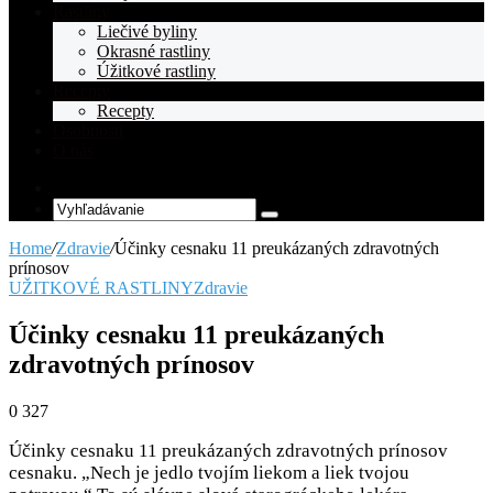
Rastliny
Liečivé byliny
Okrasné rastliny
Úžitkové rastliny
Recepty
Recepty
Osobnosti
O nás
Random
Article
Vyhľadávanie
Home
/
Zdravie
/
Účinky cesnaku 11 preukázaných zdravotných
prínosov
UŽITKOVÉ RASTLINY
Zdravie
Účinky cesnaku 11 preukázaných
zdravotných prínosov
0
327
Účinky cesnaku 11 preukázaných zdravotných prínosov
cesnaku. „Nech je jedlo tvojím liekom a liek tvojou