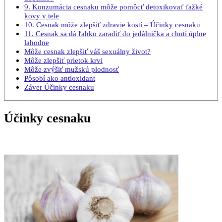
9. Konzumácia cesnaku môže pomôcť detoxikovať ťažké
kovy v tele
10. Cesnak môže zlepšiť zdravie kostí – Účinky cesnaku
11. Cesnak sa dá ľahko zaradiť do jedálnička a chutí úplne
lahodne
Môže cesnak zlepšiť váš sexuálny život?
Môže zlepšiť prietok krvi
Môže zvýšiť mužskú plodnosť
Pôsobí ako antioxidant
Záver Účinky cesnaku
Účinky cesnaku