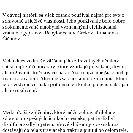
V dávnej histórii sa však cesnak používal najmä pre svoje
zdravotné a liečivé vlastnosti. Jeho používanie bolo dobre
zdokumentované mnohými významnými civilizáciami
vrátane Egypťanov, Babylončanov, Grékov, Rimanov a
Číňanov.
Vedci dnes vedia, že väčšinu jeho zdravotných účinkov
spôsobujú zlúčeniny síry, ktoré vznikajú pri sekaní, drvení
alebo žuvaní strúčikov cesnaku. Azda najznámejšia z nich je
známa ako alicín. Alicín je však nestabilná zlúčenina, ktorá
je v čerstvom cesnaku prítomná len krátko po jeho nakrájaní
alebo rozdrvení.
Medzi ďalšie zlúčeniny, ktoré môžu zohrávať úlohu v
zdraviu prospešných účinkoch cesnaku, patria diallyl
disulfid a s-allyl cysteín. Sírové zlúčeniny z cesnaku sa
dostávajú do tela z tráviaceho traktu a putujú po celom tele,