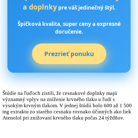
a doplnky
pre váš jedinečný štýl.
Špičková kvalita, super ceny a expresné
doručenie.
Prezrieť ponuku
Štúdie na ľuďoch zistili, že cesnakové doplnky majú
významný vplyv na zníženie krvného tlaku u ľudí s
vysokým krvným tlakom. V jednej štúdii bolo 600 až 1 500
mg extraktu zo starého cesnaku rovnako účinných ako liek
Atenolol pri znižovaní krvného tlaku počas 24 týždňov.