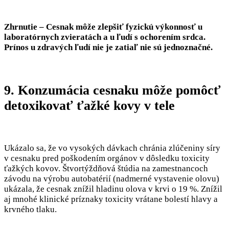
Zhrnutie – Cesnak môže zlepšiť fyzickú výkonnosť u
laboratórnych zvieratách a u ľudí s ochorením srdca.
Prínos u zdravých ľudí nie je zatiaľ nie sú jednoznačné.
9. Konzumácia cesnaku môže pomôcť
detoxikovať ťažké kovy v tele
Ukázalo sa, že vo vysokých dávkach chránia zlúčeniny síry
v cesnaku pred poškodením orgánov v dôsledku toxicity
ťažkých kovov. Štvortýždňová štúdia na zamestnancoch
závodu na výrobu autobatérií (nadmerné vystavenie olovu)
ukázala, že cesnak znížil hladinu olova v krvi o 19 %. Znížil
aj mnohé klinické príznaky toxicity vrátane bolestí hlavy a
krvného tlaku.