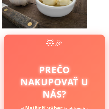
🧸🎉
PREČO
NAKUPOVAŤ U
NÁS?
Najširší výber
✅
kvalitných a