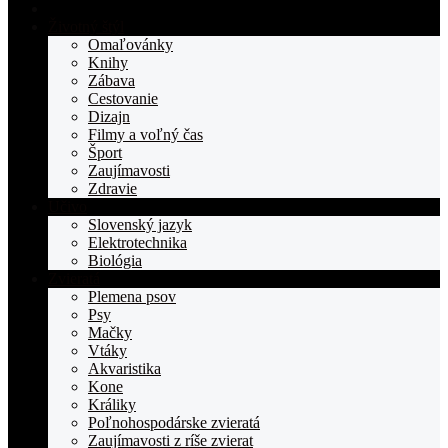
Domovská
stranka
Životný štýl
TOPden.sk
Omaľovánky
Knihy
Zábava
Cestovanie
Dizajn
Filmy a voľný čas
Šport
Zaujímavosti
Zdravie
Učivo
Slovenský jazyk
Elektrotechnika
Biológia
Zvieratá
Plemena psov
Psy
Mačky
Vtáky
Akvaristika
Kone
Králiky
Poľnohospodárske zvieratá
Zaujímavosti z ríše zvierat