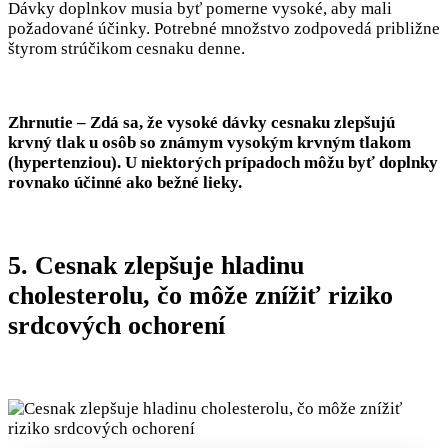
Dávky doplnkov musia byť pomerne vysoké, aby mali
požadované účinky. Potrebné množstvo zodpovedá približne
štyrom strúčikom cesnaku denne.
Zhrnutie – Zdá sa, že vysoké dávky cesnaku zlepšujú
krvný tlak u osôb so známym vysokým krvným tlakom
(hypertenziou). U niektorých prípadoch môžu byť doplnky
rovnako účinné ako bežné lieky.
5. Cesnak zlepšuje hladinu
cholesterolu, čo môže znížiť riziko
srdcových ochorení