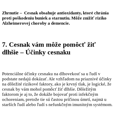
Zhrnutie – Cesnak obsahuje antioxidanty, ktoré chránia
proti poškodeniu buniek a starnutiu. Môže znížiť riziko
Alzheimerovej choroby a demencie.
7. Cesnak vám môže pomôcť žiť
dlhšie – Účinky cesnaku
Potenciálne účinky cesnaku na dlhovekosť sa u ľudí v
podstate nedajú dokázať. Ale vzhľadom na priaznivé účinky
na dôležité rizikové faktory, ako je krvný tlak, je logické, že
cesnak by vám mohol pomôcť žiť dlhšie. Dôležitým
faktorom je aj to, že dokáže bojovať proti infekčným
ochoreniam, pretože tie sú častou príčinou úmrtí, najmä u
starších ľudí alebo ľudí s nefunkčným imunitným systémom.