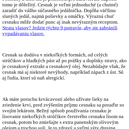
tomu je dôležitý. Cesnak je veľmi jednoduché (a chutné)
zaradiť do vášho súčasného jedálnička. Dopĺňa väčšinu
slaných jedál, najmä polievky a omáčky. Výrazná chuť
cesnaku môže dodať punc aj inak nevýrazným receptom.
Strata vlasov? Jedzte týchto 9 potravín, aby ste zabránili
vypadávaniu vlasov.
Cesnak sa dodáva v niekoľkých formách, od celých
strúčikov a hladkých pást až po prášky a doplnky stravy, ako
je cesnakový extrakt a cesnakový olej. Nezabúdajte však, že
cesnak má aj niektoré nevýhody, napríklad zápach z úst. Sú
aj ľudia, ktorí sú naň alergickí.
Ak máte poruchu krvácavosti alebo užívate lieky na
zriedenie krvi, pred zvýšením príjmu cesnaku sa poraďte so
svojím lekárom. Bežný spôsob používania cesnaku je
lisovanie niekoľkých strúčikov čerstvého cesnaku lisom na
cesnak, potom ho zmiešajte s extra panenským olivovým
olejom a trochou soli. Je to zdravý a veľmi sýty dresing.