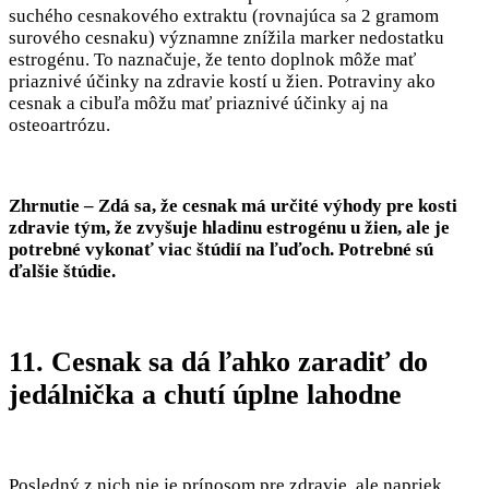
suchého cesnakového extraktu (rovnajúca sa 2 gramom
surového cesnaku) významne znížila marker nedostatku
estrogénu. To naznačuje, že tento doplnok môže mať
priaznivé účinky na zdravie kostí u žien. Potraviny ako
cesnak a cibuľa môžu mať priaznivé účinky aj na
osteoartrózu.
Zhrnutie – Zdá sa, že cesnak má určité výhody pre kosti
zdravie tým, že zvyšuje hladinu estrogénu u žien, ale je
potrebné vykonať viac štúdií na ľuďoch. Potrebné sú
ďalšie štúdie.
11. Cesnak sa dá ľahko zaradiť do
jedálnička a chutí úplne lahodne
Posledný z nich nie je prínosom pre zdravie, ale napriek