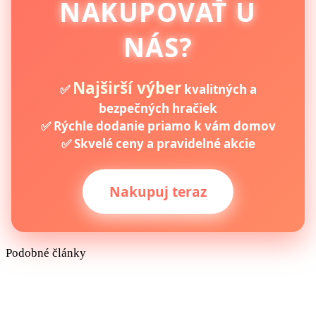
NAKUPOVAŤ U
NÁS?
Najširší výber
✅
kvalitných a
bezpečných hračiek
✅ Rýchle dodanie priamo k vám domov
✅ Skvelé ceny a pravidelné akcie
Nakupuj teraz
Podobné články