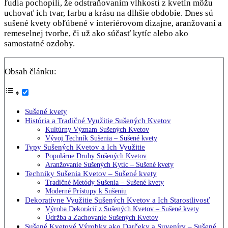
ľudia pochopili, že odstraňovaním vlhkosti z kvetín môžu
uchovať ich tvar, farbu a krásu na dlhšie obdobie. Dnes sú
sušené kvety obľúbené v interiérovom dizajne, aranžovaní a
remeselnej tvorbe, či už ako súčasť kytíc alebo ako
samostatné ozdoby.
Obsah článku:
Sušené kvety
História a Tradičné Využitie Sušených Kvetov
Kultúrny Význam Sušených Kvetov
Vývoj Techník Sušenia – Sušené kvety
Typy Sušených Kvetov a Ich Využitie
Populárne Druhy Sušených Kvetov
Aranžovanie Sušených Kytíc – Sušené kvety
Techniky Sušenia Kvetov – Sušené kvety
Tradičné Metódy Sušenia – Sušené kvety
Moderné Prístupy k Sušeniu
Dekoratívne Využitie Sušených Kvetov a Ich Starostlivosť
Výroba Dekorácií z Sušených Kvetov – Sušené kvety
Údržba a Zachovanie Sušených Kvetov
Sušené Kvetové Výrobky ako Darčeky a Suveníry – Sušené