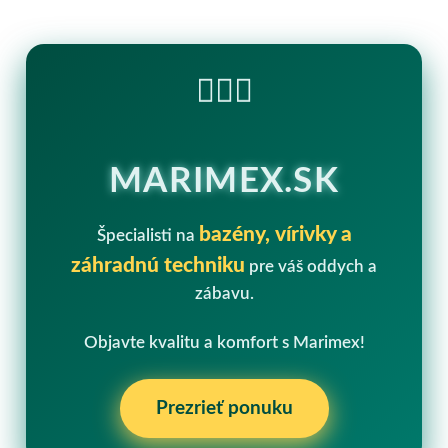
🏊‍♂️💧
MARIMEX.SK
bazény, vírivky a
Špecialisti na
záhradnú techniku
pre váš oddych a
zábavu.
Objavte kvalitu a komfort s Marimex!
Prezrieť ponuku