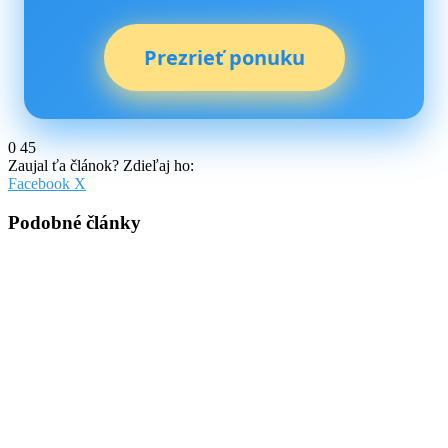
Prezrieť ponuku
0
45
Zaujal ťa článok? Zdieľaj ho:
Pinterest
Messenger
Messenger
WhatsApp
Share
Facebook
X
via
Email
Podobné články