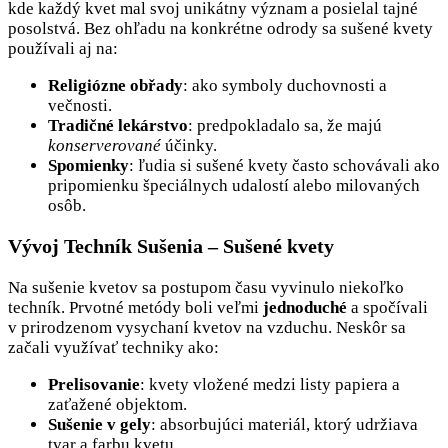
kde každý kvet mal svoj unikátny význam a posielal tajné
posolstvá. Bez ohľadu na konkrétne odrody sa sušené kvety
používali aj na:
Religiózne obřady
: ako symboly duchovnosti a
večnosti.
Tradičné lekárstvo
: predpokladalo sa, že majú
konserverované
účinky.
Spomienky
: ľudia si sušené kvety často schovávali ako
pripomienku špeciálnych udalostí alebo milovaných
osôb.
Vývoj Techník Sušenia – Sušené kvety
Na sušenie kvetov sa postupom času vyvinulo niekoľko
techník. Prvotné metódy boli veľmi
jednoduché
a spočívali
v prirodzenom vysychaní kvetov na vzduchu. Neskôr sa
začali využívať techniky ako:
Prelisovanie
: kvety vložené medzi listy papiera a
zaťažené objektom.
Sušenie v gely
: absorbujúci materiál, ktorý udržiava
tvar a farbu kvetu.