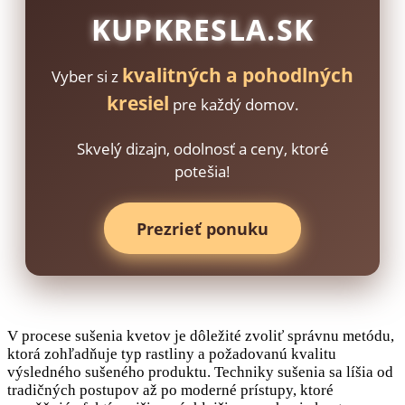
KUPKRESLA.SK
kvalitných a pohodlných
Vyber si z
kresiel
pre každý domov.
Skvelý dizajn, odolnosť a ceny, ktoré
potešia!
Prezrieť ponuku
V procese sušenia kvetov je dôležité zvoliť správnu metódu,
ktorá zohľadňuje typ rastliny a požadovanú kvalitu
výsledného sušeného produktu. Techniky sušenia sa líšia od
tradičných postupov až po moderné prístupy, ktoré