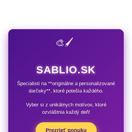
🎨🖌️
SABLIO.SK
Špecialisti na **originálne a personalizované
darčeky**, ktoré potešia každého.
Vyber si z unikátnych motívov, ktoré
ozvláštnia každý deň!
Prezrieť ponuku