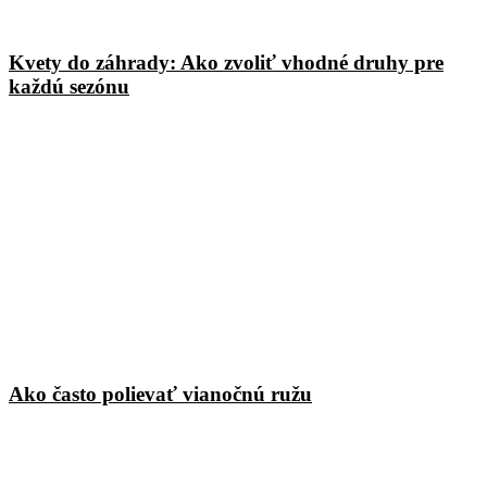
Kvety do záhrady: Ako zvoliť vhodné druhy pre
každú sezónu
Ako často polievať vianočnú ružu