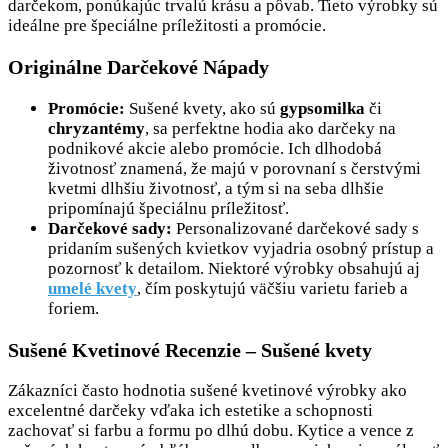
darčekom, ponúkajúc trvalú krásu a pôvab. Tieto výrobky sú
ideálne pre špeciálne príležitosti a promócie.
Originálne Darčekové Nápady
Promócie:
Sušené kvety, ako sú
gypsomilka
či
chryzantémy
, sa perfektne hodia ako darčeky na
podnikové akcie alebo promócie. Ich dlhodobá
životnosť znamená, že majú v porovnaní s čerstvými
kvetmi dlhšiu životnosť, a tým si na seba dlhšie
pripomínajú špeciálnu príležitosť.
Darčekové sady:
Personalizované darčekové sady s
pridaním sušených kvietkov vyjadria osobný prístup a
pozornosť k detailom. Niektoré výrobky obsahujú aj
umelé kvety
, čím poskytujú väčšiu varietu farieb a
foriem.
Sušené Kvetinové Recenzie – Sušené kvety
Zákazníci často hodnotia sušené kvetinové výrobky ako
excelentné darčeky vďaka ich estetike a schopnosti
zachovať si farbu a formu po dlhú dobu. Kytice a vence z