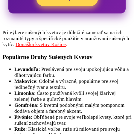
Pri výbere sušených kvetov je dôležité zamerať sa na ich
rozmanité typy a špecifické použitie v aranžovaní sušených
kytíc.
Donáška kvetov Košice
.
Populárne Druhy Sušených Kvetov
Levanduľa
: Preslávená pre svoju upokojujúcu vôňu a
dlhotrvajúcu farbu.
Makovice
: Odolné a výrazné, populárne pre svoj
jedinečný tvar a textúru.
Limonka
: Často používaná kvôli svojej žiarivej
zelenej farbe a guľatým hlavám.
Gomfréna
: S kvetmi podobnými malým pomponom
dodáva objem a farebný akcent.
Pivónie
: Obľúbené pre svoje veľkolepé kvety, ktoré pri
sušení zachovávajú tvar.
Ruže
: Klasická voľba, ruže sú milované pre svoju