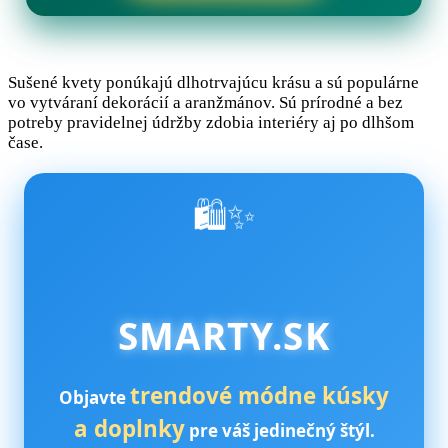
Sušené kvety ponúkajú dlhotrvajúcu krásu a sú populárne
vo vytváraní dekorácií a aranžmánov. Sú prírodné a bez
potreby pravidelnej údržby zdobia interiéry aj po dlhšom
čase.
🛍️✨
SMARTY.SK
trendové módne kúsky
Objavte
a doplnky
pre váš jedinečný štýl.