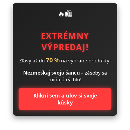
🔥🛍️
EXTRÉMNY
VÝPREDAJ!
70 %
Zľavy až do
na vybrané produkty!
Nezmeškaj svoju šancu
– zásoby sa
míňajú rýchlo!
Klikni sem a ulov si svoje
kúsky