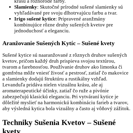
krásu a rôznorodé farby.
Slamienky
: Skutočné prírodné sušené slamienky sú
vyhľadávané pre svoju dlhotrvajúcu farbu a tvar.
Irigo sušené kytice
: Pripravené aranžmány
kombinujúce rôzne druhy sušených kvetov pre
jednoduchosť a eleganciu.
Aranžovanie Sušených Kytíc – Sušené kvety
Sušené kytice sú naaranžované z rôznych druhov sušených
kvetov, pričom každý druh prispieva svojou textúrou,
tvarom a farebnosťou. Používanie druhov ako limonka či
gomfréna môže vniesť živosť a pestrosť, zatiaľ čo makovice
a slamienky dodajú štruktúru a rustikálny vzhľad.
Levanduľa pridáva nielen vizuálnu krásu, ale aj
aromaterapeutické účinky, zatiaľ čo ruže a pivónie
zabezpečujú klasickú eleganciu. Pri vytváraní kytice je
dôležité myslieť na harmonickú kombináciu farieb a tvarov,
aby výsledná kytica bola vizuálny a často aj vôňový zážitok.
Techniky Sušenia Kvetov – Sušené
kvety