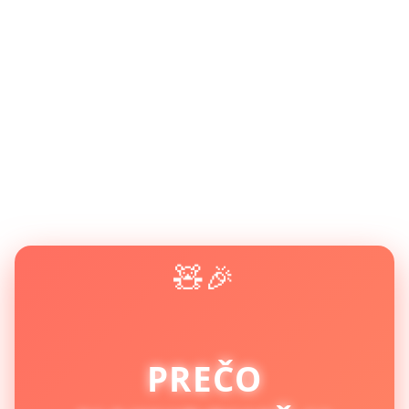
🧸🎉
PREČO