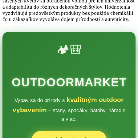
sušených kvetov sú obľúbenou volbou pre ich univerzálnosť
a adaptabilitu do rôznych dekoračných štýlov. Hodnotenia
vyzdvihujú predovšetkým produkty bez použitia chemikálií,
čo u zákazníkov vyvoláva dojem prírodnosti a autenticity.
🏕️🎒
OUTDOORMARKET
kvalitným outdoor
Vybav sa do prírody s
vybavením
– stany, spacáky, batohy, náradie
a viac.