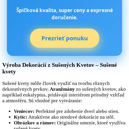
Špičková kvalita, super ceny a expresné
doručenie.
Prezrieť ponuku
Výroba Dekorácií z Sušených Kvetov – Sušené
kvety
Sušené kvety môže človek využiť na tvorbu rôznych
dekoratívnych prvkov.
Aranžmány
zo sušených kvetov, ako
napríklad eukalyptus, pridávajú interiérom prírodný vzhľad
a atmosféru. Sú vhodné pre vytváranie:
Veniecov:
Perfektné pre zdobenie dverí alebo stien.
Kytíc:
Atraktívne ako stredové dekorácie na stôl.
Obrázkov a rámov:
Originálne umenie, ktoré využíva
sušené kvety.