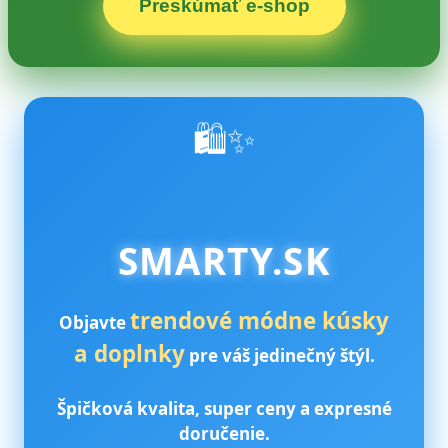
Preskúmať e‑shop
🛍️✨
SMARTY.SK
trendové módne kúsky
Objavte
a doplnky
pre váš jedinečný štýl.
Špičková kvalita, super ceny a expresné
doručenie.