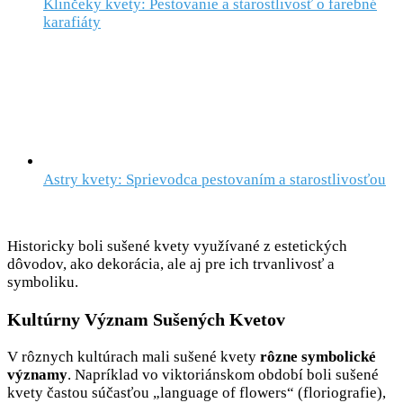
Klinčeky kvety: Pestovanie a starostlivosť o farebné
karafiáty
Astry kvety: Sprievodca pestovaním a starostlivosťou
Historicky boli sušené kvety využívané z estetických
dôvodov, ako dekorácia, ale aj pre ich trvanlivosť a
symboliku.
Kultúrny Význam Sušených Kvetov
V rôznych kultúrach mali sušené kvety
rôzne symbolické
významy
. Napríklad vo viktoriánskom období boli sušené
kvety častou súčasťou „language of flowers“ (floriografie),