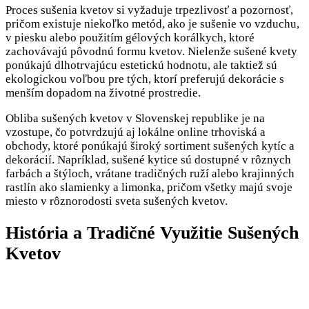
Proces sušenia kvetov si vyžaduje trpezlivosť a pozornosť,
pričom existuje niekoľko metód, ako je sušenie vo vzduchu,
v piesku alebo použitím gélových korálkych, ktoré
zachovávajú pôvodnú formu kvetov. Nielenže sušené kvety
ponúkajú dlhotrvajúcu estetickú hodnotu, ale taktiež sú
ekologickou voľbou pre tých, ktorí preferujú dekorácie s
menším dopadom na životné prostredie.
Obliba sušených kvetov v Slovenskej republike je na
vzostupe, čo potvrdzujú aj lokálne online trhoviská a
obchody, ktoré ponúkajú široký sortiment sušených kytíc a
dekorácií. Napríklad, sušené kytice sú dostupné v rôznych
farbách a štýloch, vrátane tradičných ruží alebo krajinných
rastlín ako slamienky a limonka, pričom všetky majú svoje
miesto v rôznorodosti sveta sušených kvetov.
História a Tradičné Využitie Sušených
Kvetov