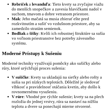
Rebríček
a
levanduľa
: Tieto kvety sa zvyčajne viažu
do menších snopečkov a zavesia hlavičkami nadol v
suchom, tmavom a dobre vetranom priestore.
Mak
: Jeho mačatá sa musia zbierať ešte pred
rozkvitnutím a sušiť vo vzdušnom priestore, aby sa
zamedzilo stratám semienok.
Bodliak
a
šišky
: Kvôli ich robustnej štruktúre sa sušia
vo voľnom priestranstve bez potreby závesného
systému.
Moderné Prístupy k Sušeniu
Moderné techniky využívajú pomôcky ako sušičky alebo
rúry, ktoré urýchľujú proces sušenia:
V sušičke
: Kvety sa ukladajú na sieťky alebo rošty a
sušia sa pri nízkych teplotách. Dôležité je sledovať
vlhkosť a pravidelnosť otáčania kvetin, aby došlo k
rovnomernému vysušeniu.
V rúre
: Vhodné pre rýchle sušenie; kvety sa na plech
rozložia do jednej vrstvy, rúra sa nastaví na nižšiu
teplotu a dvere sa ponechajú mierne otvorené.