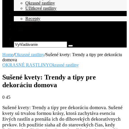
Okrasné rastliny
Úžitkové rastliny
Recepty
Recepty
Osobnosti
O nás
Random
Article
Vyhľadávanie
Home
/
Okrasné rastliny
/
Sušené kvety: Trendy a tipy pre dekoráciu
domova
OKRASNÉ RASTLINY
Okrasné rastliny
Sušené kvety: Trendy a tipy pre
dekoráciu domova
0
45
Sušené kvety: Trendy a tipy pre dekoráciu domova. Sušené
kvety sú trvalou formou krásy, ktorá zachytáva esenciu
živých rastlín a prenáša ich do dlhovekých dekoratívnych
prvkov. Ich použitie siaha až do starovekých čias, kedy