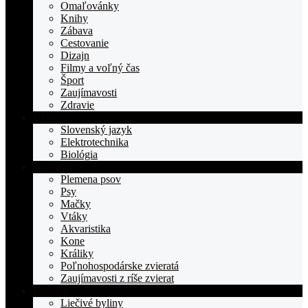
TOPden.sk
Omaľovánky
Knihy
Zábava
Cestovanie
Dizajn
Filmy a voľný čas
Šport
Zaujímavosti
Zdravie
Učivo
Slovenský jazyk
Elektrotechnika
Biológia
Zvieratá
Plemena psov
Psy
Mačky
Vtáky
Akvaristika
Kone
Králiky
Poľnohospodárske zvieratá
Zaujímavosti z ríše zvierat
Rastliny
Liečivé byliny