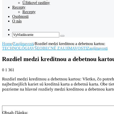
Úžitkové rastliny
Recepty
Recepty
Osobnosti
O nás
Random
Article
Vyhľadávanie
Home
/
Zaujímavosti
/
Rozdiel medzi kreditnou a debetnou kartou:
TECHNOLÓGIA
VŠEOBECNÉ ZAUJíMAVOSTI
Zaujímavosti
Rozdiel medzi kreditnou a debetnou karto
0
1 361
Rozdiel medzi kreditnou a debetnou kartou: Všetko, čo potreb
najbežnejších kariet sú kreditná karta a debetná karta. Obe t
pozrieme na hlavné rozdiely medzi kreditnou a debetnou kartou
Obsah článku: