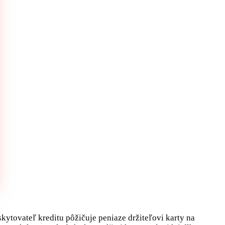
skytovateľ kreditu pôžičuje peniaze držiteľovi karty na