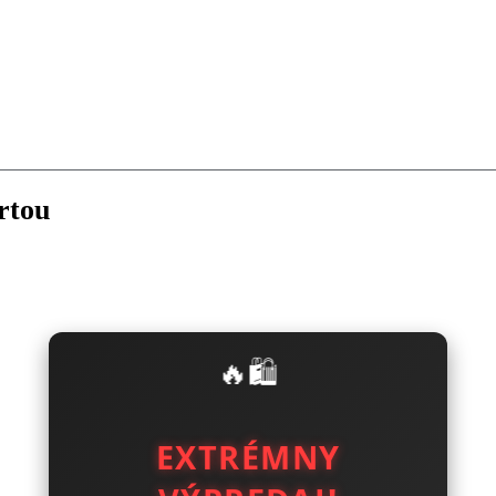
rtou
🔥🛍️
EXTRÉMNY