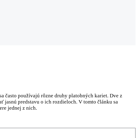
sa často používajú rôzne druhy platobných kariet. Dve z
ať jasnú predstavu o ich rozdieloch. V tomto článku sa
re jednej z nich.