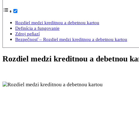
Rozdiel medzi kreditnou a debetnou kartou
Definícia a fungovanie
Zdroj peňazí
Bezpečnosť – Rozdiel medzi kreditnou a debetnou kartou
Rozdiel medzi kreditnou a debetnou ka