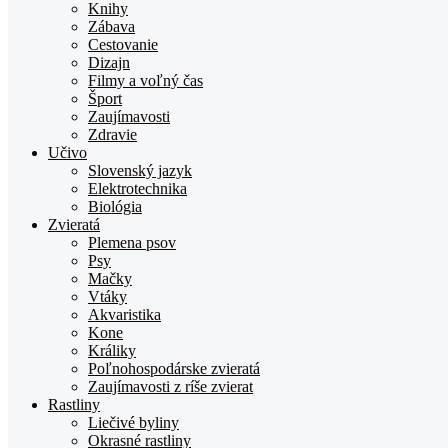
Knihy
Zábava
Cestovanie
Dizajn
Filmy a voľný čas
Šport
Zaujímavosti
Zdravie
Učivo
Slovenský jazyk
Elektrotechnika
Biológia
Zvieratá
Plemena psov
Psy
Mačky
Vtáky
Akvaristika
Kone
Králiky
Poľnohospodárske zvieratá
Zaujímavosti z ríše zvierat
Rastliny
Liečivé byliny
Okrasné rastliny