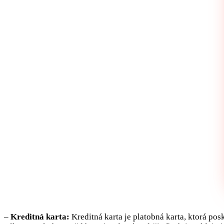
–
Kreditná karta:
Kreditná karta je platobná karta, ktorá pos