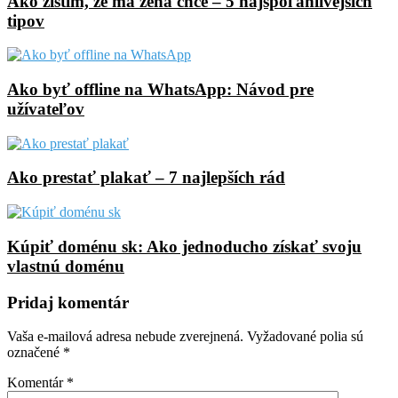
Ako zistím, že ma žena chce – 5 najspoľahlivejších
tipov
Ako byť offline na WhatsApp: Návod pre
užívateľov
Ako prestať plakať – 7 najlepších rád
Kúpiť doménu sk: Ako jednoducho získať svoju
vlastnú doménu
Pridaj komentár
Vaša e-mailová adresa nebude zverejnená.
Vyžadované polia sú
označené
*
Komentár
*