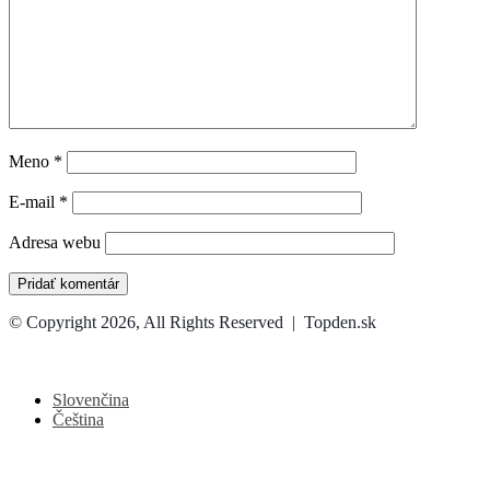
Meno
*
E-mail
*
Adresa webu
© Copyright 2026, All Rights Reserved | Topden.sk
Facebook
X
WhatsApp
Telegram
Back
to
top
Slovenčina
button
Čeština