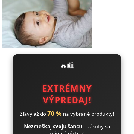
🔥🛍️
EXTRÉMNY
VÝPREDAJ!
70 %
Zľavy až do
na vybrané produkty!
Nezmeškaj svoju šancu
– zásoby sa
míňajú rýchlo!