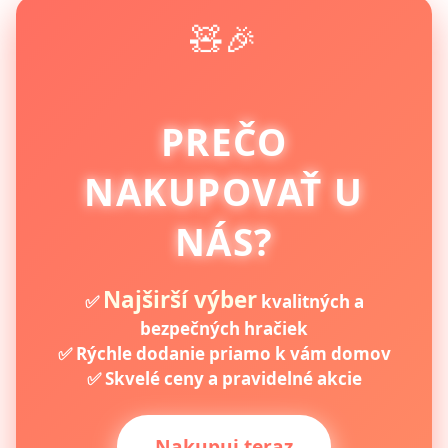
🧸🎉
PREČO
NAKUPOVAŤ U
NÁS?
Najširší výber
✅
kvalitných a
bezpečných hračiek
✅ Rýchle dodanie priamo k vám domov
✅ Skvelé ceny a pravidelné akcie
Nakupuj teraz