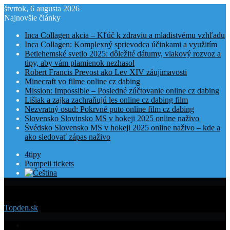
štvrtok, 6 augusta 2026
Najnovšie články
Inca Collagen akcia – Kľúč k zdraviu a mladistvému vzhľadu
Inca Collagen: Komplexný sprievodca účinkami a využitím
Betlehemské svetlo 2025: dôležité dátumy, vlakový rozvoz a
tipy, aby vám plamienok nezhasol
Robert Francis Prevost ako Lev XIV záujimavosti
Minecraft vo filme online cz dabing
Mission: Impossible – Posledné zúčtovanie online cz dabing
Lišiak a zajka zachraňujú les online cz dabing film
Nezvratný osud: Pokrvné puto online film cz dabing
Slovensko Slovinsko MS v hokeji 2025 online naživo
Švédsko Slovensko MS v hokeji 2025 online naživo – kde a
ako sledovať zápas naživo
4tipy
Pompeii tickets
Menu
Topden.sk
Domovská