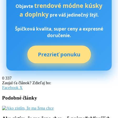
trendové módne kúsky
Objavte
a doplnky
pre váš jedinečný štýl.
Špičková kvalita, super ceny a expresné
doručenie.
Prezrieť ponuku
0
337
Zaujal ťa článok? Zdieľaj ho:
Pinterest
Messenger
Messenger
WhatsApp
Share
Facebook
X
via
Email
Podobné články