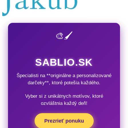
🎨🖌️
SABLIO.SK
Špecialisti na **originálne a personalizované
darčeky**, ktoré potešia každého.
Vyber si z unikátnych motívov, ktoré
ozvláštnia každý deň!
Prezrieť ponuku