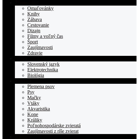
stranka
Životný štýl
TOPden.sk
Omaľovánky
Knihy
Zábava
Cestovanie
Dizajn
Filmy a voľný čas
Šport
Zaujímavosti
Zdravie
Učivo
Slovenský jazyk
Elektrotechnika
Biológia
Zvieratá
Plemena psov
Psy
Mačky
Vtáky
Akvaristika
Kone
Králiky
Poľnohospodárske zvieratá
Zaujímavosti z ríše zvierat
Rastliny