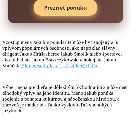
Prezrieť ponuku
Vzostup mena Jakub v popularite môže byť spojený aj s
vplyvom populárnych osobností, ako napríklad slávny
dirigent Jakub Hrůša, herec Jakub Smolík alebo športovci
ako futbalista Jakub Blaszczykowski a hokejista Jakub
Voráček.
Ako prestať plakať – 7 najlepších rád
Výber mena pre dieťa je dôležitým rozhodnutím a môže mať
dlhodobý vplyv na jeho identitu. Meno Jakub ponúka
spojenie s bohatou kultúrnou a náboženskou históriou, a
zároveň je moderné a ľahko vysloviteľné v mnohých
jazykoch.