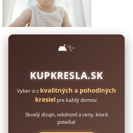
🛋️✨
KUPKRESLA.SK
kvalitných a pohodlných
Vyber si z
kresiel
pre každý domov.
Skvelý dizajn, odolnosť a ceny, ktoré
potešia!