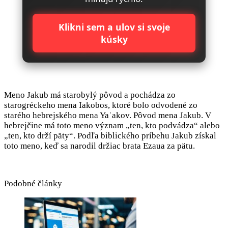
Klikni sem a ulov si svoje
kúsky
Meno Jakub má starobylý pôvod a pochádza zo
starogréckeho mena Iakobos, ktoré bolo odvodené zo
starého hebrejského mena Yaʿakov. Pôvod mena Jakub. V
hebrejčine má toto meno význam „ten, kto podvádza“ alebo
„ten, kto drží päty“. Podľa biblického príbehu Jakub získal
toto meno, keď sa narodil držiac brata Ezaua za pätu.
Podobné články