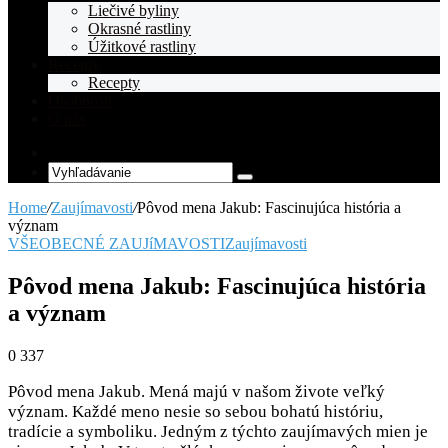
Liečivé byliny
Okrasné rastliny
Úžitkové rastliny
Recepty
Recepty
Osobnosti
O nás
Random
Article
Vyhľadávanie
Home
/
Zaujímavosti
/
Pôvod mena Jakub: Fascinujúca história a
význam
VŠEOBECNÉ ZAUJíMAVOSTI
Zaujímavosti
Pôvod mena Jakub: Fascinujúca história
a význam
0
337
Pôvod mena Jakub. Mená majú v našom živote veľký
význam. Každé meno nesie so sebou bohatú históriu,
tradície a symboliku. Jedným z týchto zaujímavých mien je