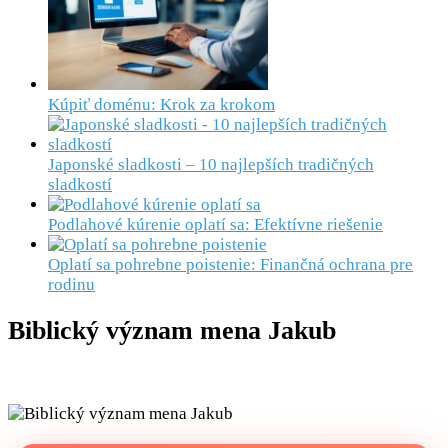
Kúpiť doménu: Krok za krokom
Japonské sladkosti – 10 najlepších tradičných
sladkostí
Podlahové kúrenie oplatí sa: Efektívne riešenie
Oplatí sa pohrebne poistenie: Finančná ochrana pre
rodinu
Biblický význam mena Jakub