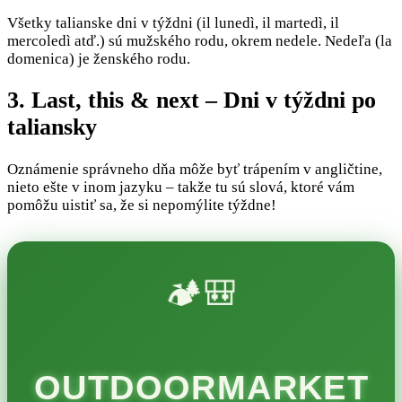
Všetky talianske dni v týždni (il lunedì, il martedì, il
mercoledì atď.) sú mužského rodu, okrem nedele. Nedeľa (la
domenica) je ženského rodu.
3. Last, this & next – Dni v týždni po
taliansky
Oznámenie správneho dňa môže byť trápením v angličtine,
nieto ešte v inom jazyku – takže tu sú slová, ktoré vám
pomôžu uistiť sa, že si nepomýlite týždne!
🏕️🎒
OUTDOORMARKET