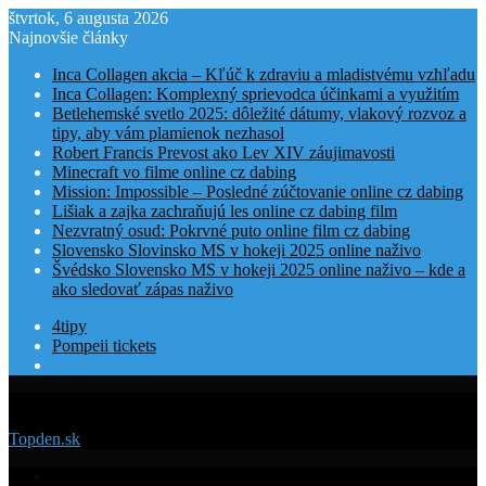
štvrtok, 6 augusta 2026
Najnovšie články
Inca Collagen akcia – Kľúč k zdraviu a mladistvému vzhľadu
Inca Collagen: Komplexný sprievodca účinkami a využitím
Betlehemské svetlo 2025: dôležité dátumy, vlakový rozvoz a
tipy, aby vám plamienok nezhasol
Robert Francis Prevost ako Lev XIV záujimavosti
Minecraft vo filme online cz dabing
Mission: Impossible – Posledné zúčtovanie online cz dabing
Lišiak a zajka zachraňujú les online cz dabing film
Nezvratný osud: Pokrvné puto online film cz dabing
Slovensko Slovinsko MS v hokeji 2025 online naživo
Švédsko Slovensko MS v hokeji 2025 online naživo – kde a
ako sledovať zápas naživo
4tipy
Pompeii tickets
Menu
Topden.sk
Domovská