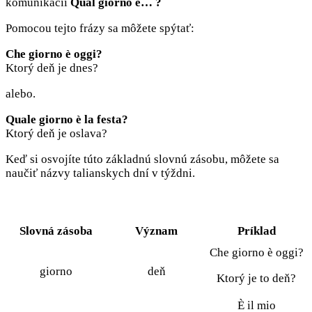
komunikácii
Qual giorno è… ?
Pomocou tejto frázy sa môžete spýtať:
Che giorno è oggi?
Ktorý deň je dnes?
alebo.
Quale giorno è la festa?
Ktorý deň je oslava?
Keď si osvojíte túto základnú slovnú zásobu, môžete sa
naučiť názvy talianskych dní v týždni.
Slovná zásoba
Význam
Príklad
Che giorno è oggi?
giorno
deň
Ktorý je to deň?
È il mio