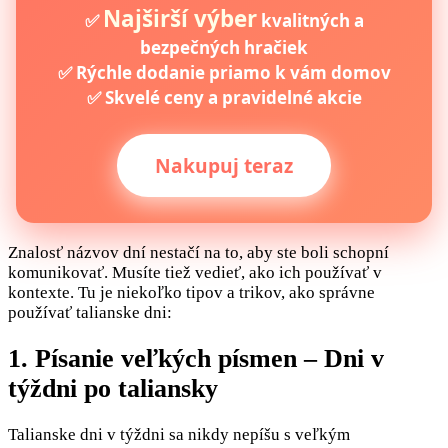
Najširší výber
✅
kvalitných a
bezpečných hračiek
✅ Rýchle dodanie priamo k vám domov
✅ Skvelé ceny a pravidelné akcie
Nakupuj teraz
Znalosť názvov dní nestačí na to, aby ste boli schopní
komunikovať. Musíte tiež vedieť, ako ich používať v
kontexte. Tu je niekoľko tipov a trikov, ako správne
používať talianske dni:
1. Písanie veľkých písmen – Dni v
týždni po taliansky
Talianske dni v týždni sa nikdy nepíšu s veľkým