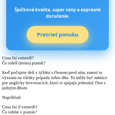
Špičková kvalita, super ceny a expresné
doručenie.
Prezrieť ponuku
Cosa fai venerdì?
Čo robíš (tento) piatok?
Keď počujete deň v týždni s členom pred ním, zmení to
význam na všetky prípady tohto dňa. To môže byť mätúce
pre anglicky hovoriacich, ktorí si spájajú jednotný člen s
jedným dňom.
Napríklad:
Cosa fai il venerdì?
Čo robíte v piatok?