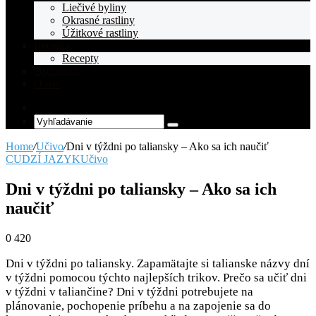
Liečivé byliny
Okrasné rastliny
Úžitkové rastliny
Recepty
Recepty
Osobnosti
O nás
Random
Article
Vyhľadávanie
Home
/
Učivo
/
Dni v týždni po taliansky – Ako sa ich naučiť
CUDZÍ JAZYK
Učivo
Dni v týždni po taliansky – Ako sa ich
naučiť
0
420
Dni v týždni po taliansky. Zapamätajte si talianske názvy dní
v týždni pomocou týchto najlepších trikov. Prečo sa učiť dni
v týždni v taliančine? Dni v týždni potrebujete na
plánovanie, pochopenie príbehu a na zapojenie sa do