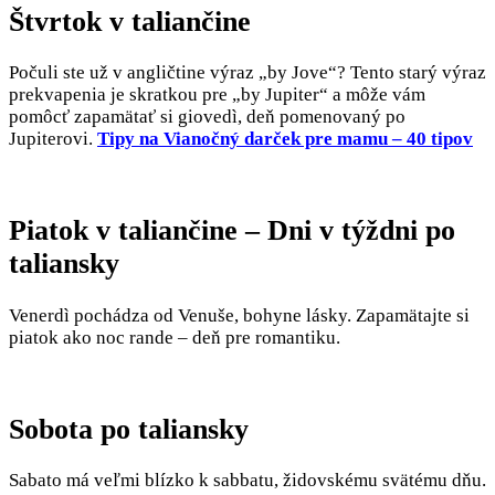
Štvrtok v taliančine
Počuli ste už v angličtine výraz „by Jove“? Tento starý výraz
prekvapenia je skratkou pre „by Jupiter“ a môže vám
pomôcť zapamätať si giovedì, deň pomenovaný po
Jupiterovi.
Tipy na Vianočný darček pre mamu – 40 tipov
Piatok v taliančine – Dni v týždni po
taliansky
Venerdì pochádza od Venuše, bohyne lásky. Zapamätajte si
piatok ako noc rande – deň pre romantiku.
Sobota po taliansky
Sabato má veľmi blízko k sabbatu, židovskému svätému dňu.