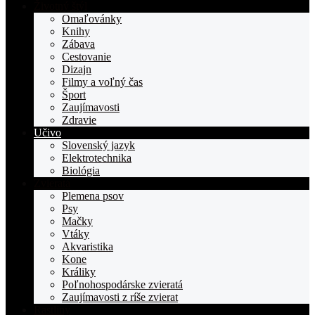
stranka
Životný štýl
TOPden.sk
Omaľovánky
Knihy
Zábava
Cestovanie
Dizajn
Filmy a voľný čas
Šport
Zaujímavosti
Zdravie
Učivo
Slovenský jazyk
Elektrotechnika
Biológia
Zvieratá
Plemena psov
Psy
Mačky
Vtáky
Akvaristika
Kone
Králiky
Poľnohospodárske zvieratá
Zaujímavosti z ríše zvierat
Rastliny