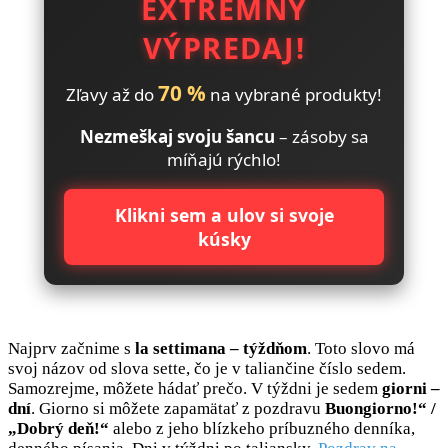
EXTRÉMNY
VÝPREDAJ!
70 %
Zľavy až do
na vybrané produkty!
Nezmeškaj svoju šancu
– zásoby sa
míňajú rýchlo!
Klikni sem a ulov si svoje
kúsky
Najprv začnime s
la settimana – týždňom
. Toto slovo má
svoj názov od slova sette, čo je v taliančine číslo sedem.
Samozrejme, môžete hádať prečo. V týždni je sedem
giorni –
dní
. Giorno si môžete zapamätať z pozdravu
Buongiorno!“ /
„Dobrý deň!“
alebo z jeho blízkeho príbuzného denníka,