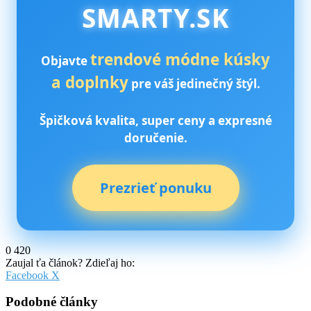
SMARTY.SK
trendové módne kúsky
Objavte
a doplnky
pre váš jedinečný štýl.
Špičková kvalita, super ceny a expresné
doručenie.
Prezrieť ponuku
0
420
Zaujal ťa článok? Zdieľaj ho:
Pinterest
Messenger
Messenger
WhatsApp
Share
Facebook
X
via
Email
Podobné články