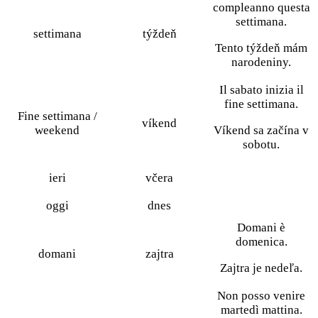
compleanno questa
settimana.
settimana
týždeň
Tento týždeň mám
narodeniny.
Il sabato inizia il
fine settimana.
Fine settimana /
víkend
weekend
Víkend sa začína v
sobotu.
ieri
včera
oggi
dnes
Domani è
domenica.
domani
zajtra
Zajtra je nedeľa.
Non posso venire
martedì mattina.