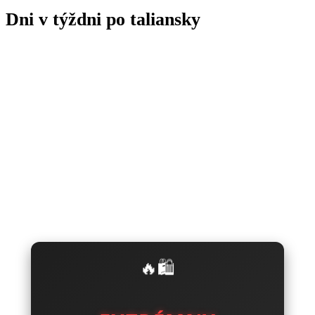
Dni v týždni po taliansky
🔥🛍️