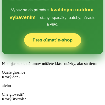
kvalitným outdoor
Vybav sa do prírody s
vybavením
– stany, spacáky, batohy, náradie
a viac.
Preskúmať e‑shop
Na objasnenie dátumov môžete klásť otázky, ako sú tieto:
Quale giorno?
Ktorý deň?
alebo
Che giovedì?
Ktorý štvrtok?