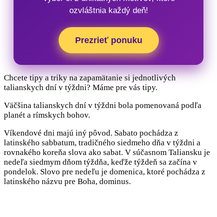
ozvláštnia každý deň!
Prezrieť ponuku
Chcete tipy a triky na zapamätanie si jednotlivých
talianskych dní v týždni? Máme pre vás tipy.
Väčšina talianskych dní v týždni bola pomenovaná podľa
planét a rímskych bohov.
Víkendové dni majú iný pôvod. Sabato pochádza z
latinského sabbatum, tradičného siedmeho dňa v týždni a
rovnakého koreňa slova ako sabat. V súčasnom Taliansku je
nedeľa siedmym dňom týždňa, keďže týždeň sa začína v
pondelok. Slovo pre nedeľu je domenica, ktoré pochádza z
latinského názvu pre Boha, dominus.