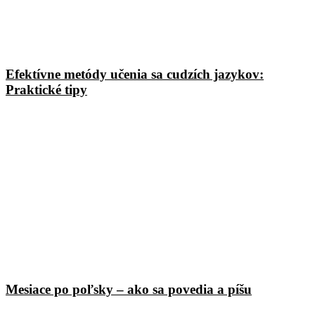
Efektívne metódy učenia sa cudzích jazykov:
Praktické tipy
Mesiace po poľsky – ako sa povedia a píšu