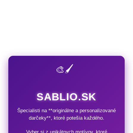
🎨🖌️
SABLIO.SK
Špecialisti na **originálne a personalizované
darčeky**, ktoré potešia každého.
Vyber si z unikátnych motívov, ktoré