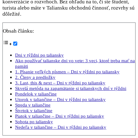
konverzácie o rozvrhoch. Bez ohľadu na to, či ste študent,
turista alebo máte v Taliansku obchodnú činnosť, rozvrhy sú
dôležité.
Obsah článku:
Dni v týždni po taliansky
Ako používať talianske dni vo vete: 3 veci, ktoré treba mať na
pamäti
1. Písanie veľkých písmen – Dni v týždni po taliansky
2. Členy a predložky
3. Last, this & next – Dni v týždni po taliansky
Skvelá metóda na zapamätanie si talianskych dní v týždni
Pondelok v taliančine
Utorok v taliančine – Dni v týždni po taliansky
Streda v taliančine
Štvrtok v taliančine
Piatok v taliančine – Dni v týždni po taliansky
Sobota po taliansky
Nedeľa v taliančine – Dni v týždni po taliansky