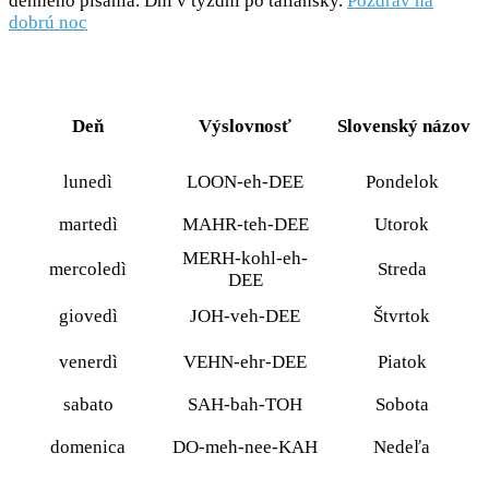
denného písania. Dni v týždni po taliansky.
Pozdrav na
dobrú noc
Deň
Výslovnosť
Slovenský názov
lunedì
LOON-eh-DEE
Pondelok
martedì
MAHR-teh-DEE
Utorok
MERH-kohl-eh-
mercoledì
Streda
DEE
giovedì
JOH-veh-DEE
Štvrtok
venerdì
VEHN-ehr-DEE
Piatok
sabato
SAH-bah-TOH
Sobota
domenica
DO-meh-nee-KAH
Nedeľa