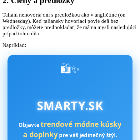
2. Členy a predložky
Taliani nehovoria dni s predložkou ako v angličtine (on
Wednesday). Keď taliansky hovoriaci povie deň bez
predložky, môžete predpokladať, že má na mysli nasledujúci
prípad tohto dňa.
Napríklad:
🛍️✨
SMARTY.SK
trendové módne kúsky
Objavte
a doplnky
pre váš jedinečný štýl.