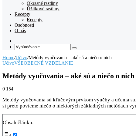
Okrasné rastliny
Úžitkové rastliny
Recepty
Recepty
Osobnosti
O nás
Random
Article
Vyhľadávanie
Home
/
Učivo
/
Metódy vyučovania – aké sú a niečo o nich
Učivo
VŠEOBECNÉ VZDELANIE
Metódy vyučovania – aké sú a niečo o nich
0
154
Metódy vyučovania sú kľúčovým prvkom výučby a učenia sa. 
si preto povieme niečo o niektorých základných metódach vy
Obsah článku: