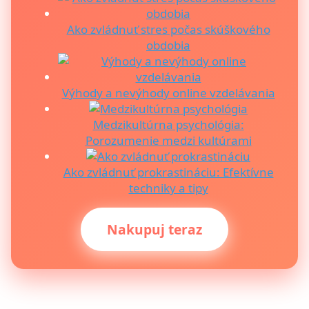
Ako zvládnuť stres počas skúškového
obdobia
Výhody a nevýhody online vzdelávania
Medzikultúrna psychológia:
Porozumenie medzi kultúrami
Ako zvládnuť prokrastináciu: Efektívne
techniky a tipy
Nakupuj teraz