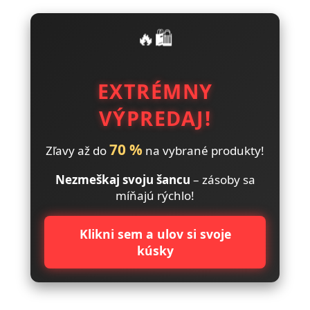
🔥🛍️
EXTRÉMNY
VÝPREDAJ!
70 %
Zľavy až do
na vybrané produkty!
Nezmeškaj svoju šancu
– zásoby sa
míňajú rýchlo!
Klikni sem a ulov si svoje
kúsky