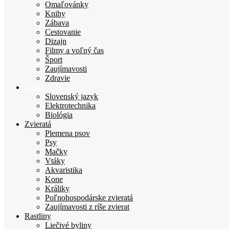
TOPden.sk
Omaľovánky
Knihy
Zábava
Cestovanie
Dizajn
Filmy a voľný čas
Šport
Zaujímavosti
Zdravie
Učivo
Slovenský jazyk
Elektrotechnika
Biológia
Zvieratá
Plemena psov
Psy
Mačky
Vtáky
Akvaristika
Kone
Králiky
Poľnohospodárske zvieratá
Zaujímavosti z ríše zvierat
Rastliny
Liečivé byliny