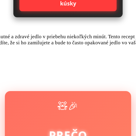
kúsky
tné a zdravé jedlo v priebehu niekoľkých minút. Tento recept 
díte, že si ho zamilujete a bude to často opakované jedlo vo va
🧸🎉
PREČO