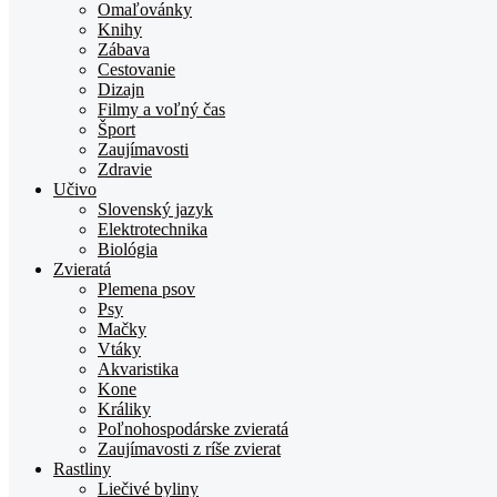
Omaľovánky
Knihy
Zábava
Cestovanie
Dizajn
Filmy a voľný čas
Šport
Zaujímavosti
Zdravie
Učivo
Slovenský jazyk
Elektrotechnika
Biológia
Zvieratá
Plemena psov
Psy
Mačky
Vtáky
Akvaristika
Kone
Králiky
Poľnohospodárske zvieratá
Zaujímavosti z ríše zvierat
Rastliny
Liečivé byliny