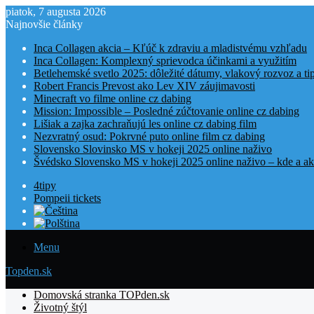
piatok, 7 augusta 2026
Najnovšie články
Inca Collagen akcia – Kľúč k zdraviu a mladistvému vzhľadu
Inca Collagen: Komplexný sprievodca účinkami a využitím
Betlehemské svetlo 2025: dôležité dátumy, vlakový rozvoz a t
Robert Francis Prevost ako Lev XIV záujimavosti
Minecraft vo filme online cz dabing
Mission: Impossible – Posledné zúčtovanie online cz dabing
Lišiak a zajka zachraňujú les online cz dabing film
Nezvratný osud: Pokrvné puto online film cz dabing
Slovensko Slovinsko MS v hokeji 2025 online naživo
Švédsko Slovensko MS v hokeji 2025 online naživo – kde a ak
4tipy
Pompeii tickets
Menu
Topden.sk
Domovská stranka TOPden.sk
Životný štýl