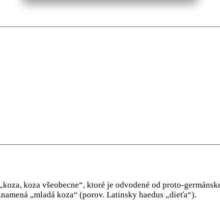
koza, koza všeobecne“, ktoré je odvodené od proto-germánskej 
znamená „mladá koza“ (porov. Latinsky haedus „dieťa“).