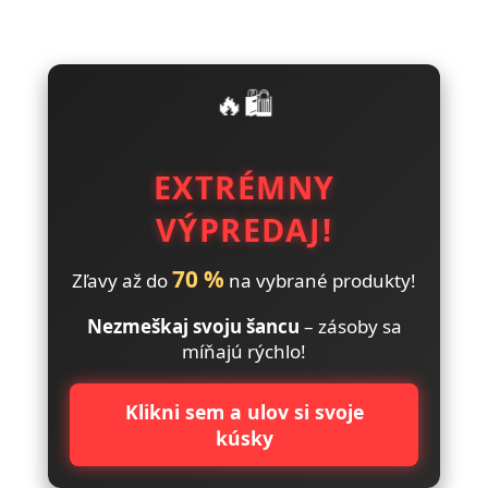
🔥🛍️
EXTRÉMNY
VÝPREDAJ!
70 %
Zľavy až do
na vybrané produkty!
Nezmeškaj svoju šancu
– zásoby sa
míňajú rýchlo!
Klikni sem a ulov si svoje
kúsky