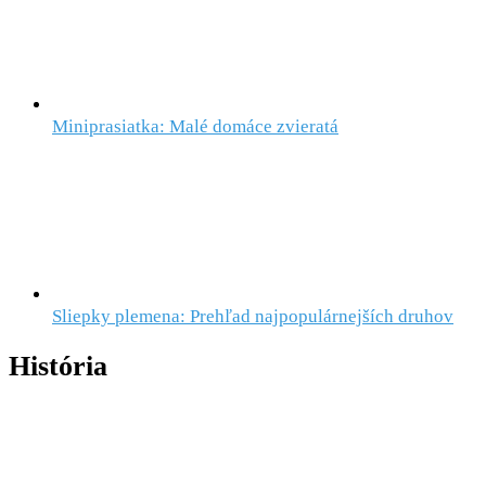
Miniprasiatka: Malé domáce zvieratá
Sliepky plemena: Prehľad najpopulárnejších druhov
História