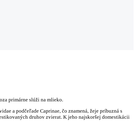
oza primárne slúži na mlieko.
idae a podčeľade Caprinae, čo znamená, žeje príbuzná s
estikovaných druhov zvierat. K jeho najskoršej domestikácii