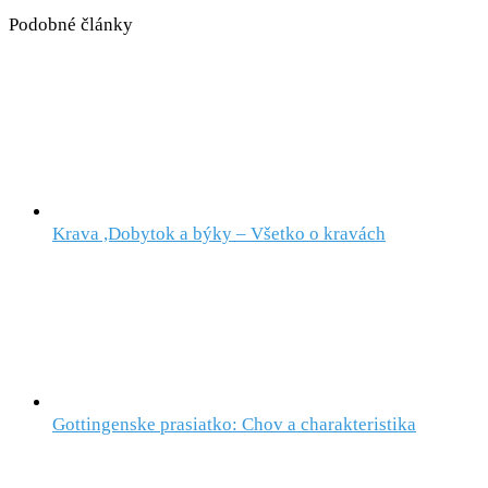
Podobné články
Krava ,Dobytok a býky – Všetko o kravách
Gottingenske prasiatko: Chov a charakteristika