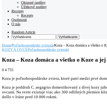
Okrasné rastliny
Úžitkové rastliny
Recepty
Recepty
Osobnosti
O nás
Random Article
Vyhľadávanie
Home
/
Poľnohospodárske zvieratá
/
Koza – Koza domáca a všetko o Ko
KOZY A OVCE
Poľnohospodárske zvieratá
Koza – Koza domáca a všetko o Koze a jej 
0
4 755
Koza je poľnohospodárske zviera, ktoré patrí medzi prvé dome
Koza je poddruh C. aegagrus domestikovaný z divej kozy juh
ovcami. Na svete existuje viac ako 300 odlišných plemien kôz
došlo v Iráne pred 10 000 rokmi.