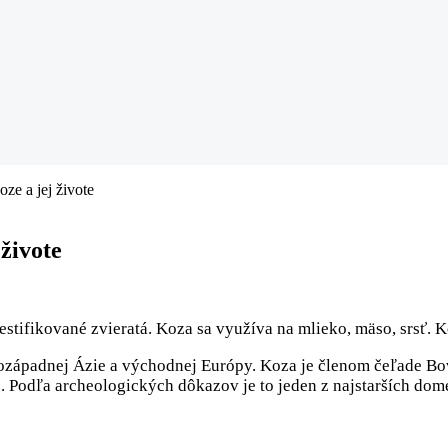
ze a jej živote
živote
stifikované zvieratá. Koza sa využíva na mlieko, mäso, srsť. K
ozápadnej Ázie a východnej Európy. Koza je členom čeľade Bov
. Podľa archeologických dôkazov je to jeden z najstarších dom