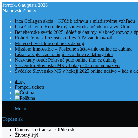
štvrtok, 6 augusta 2026
Najnovšie články
Inca Collagen akcia – Kľúč k zdraviu a mladistvému vzhľadu
Inca Collagen: Komplexný sprievodca účinkami a využitím
Betlehemské svetlo 2025: dôležité dátumy, vlakový rozvoz a t
Robert Francis Prevost ako Lev XIV záujimavosti
Minecraft vo filme online cz dabing
Mission: Impossible – Posledné zúčtovanie online cz dabing
Lišiak a zajka zachraňujú les online cz dabing film
Nezvratný osud: Pokrvné puto online film cz dabing
Slovensko Slovinsko MS v hokeji 2025 online naživo
Švédsko Slovensko MS v hokeji 2025 online naživo – kde a ak
4tipy
Pompeii tickets
Menu
Topden.sk
Domovská stranka TOPden.sk
Životný štýl