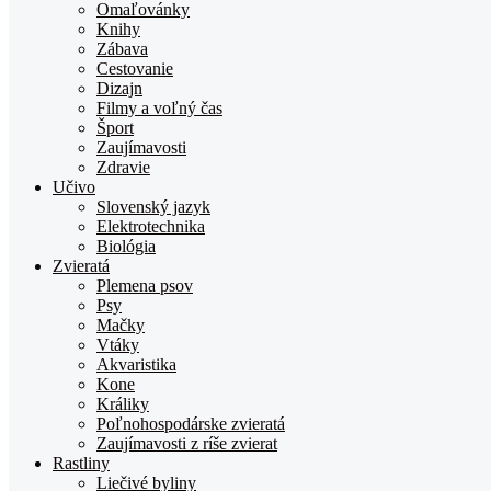
Omaľovánky
Knihy
Zábava
Cestovanie
Dizajn
Filmy a voľný čas
Šport
Zaujímavosti
Zdravie
Učivo
Slovenský jazyk
Elektrotechnika
Biológia
Zvieratá
Plemena psov
Psy
Mačky
Vtáky
Akvaristika
Kone
Králiky
Poľnohospodárske zvieratá
Zaujímavosti z ríše zvierat
Rastliny
Liečivé byliny