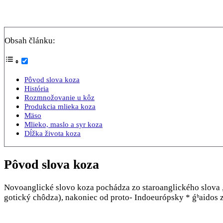
Obsah článku:
Pôvod slova koza
História
Rozmnožovanie u kôz
Produkcia mlieka koza
Mäso
Mlieko, maslo a syr koza
Dĺžka života koza
Pôvod slova koza
Novoanglické slovo koza pochádza zo staroanglického slova „
gotický chôdza), nakoniec od proto- Indoeurópsky * ǵʰaidos 