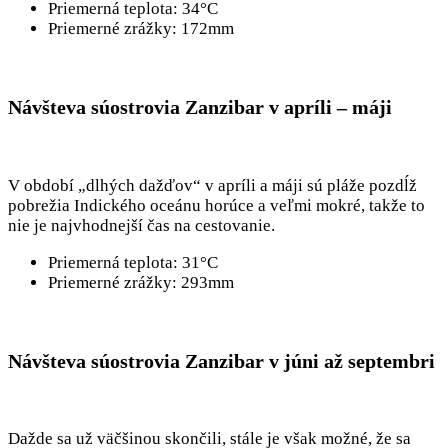
Priemerná teplota: 34°C
Priemerné zrážky: 172mm
Návšteva súostrovia Zanzibar v apríli – máji
V období „dlhých dažďov“ v apríli a máji sú pláže pozdĺž
pobrežia Indického oceánu horúce a veľmi mokré, takže to
nie je najvhodnejší čas na cestovanie.
Priemerná teplota: 31°C
Priemerné zrážky: 293mm
Návšteva súostrovia Zanzibar v júni až septembri
Dažde sa už väčšinou skončili, stále je však možné, že sa