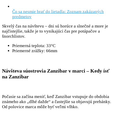
Čo sa nesmie brať do lietadla: Zoznam zakázaných
predmetov
Skvelý čas na návštevu – dni sú horúce a slnečné a more je
najčistejšie, takže je to vynikajúci čas pre potápačov a
šnorchlistov.
Priemerná teplota: 33°C
Priemerné zrážky: 66mm
Návšteva súostrovia Zanzibar v marci – Kedy ísť
na Zanzibar
Počasie sa začína meniť, keď Zanzibar vstupuje do obdobia
známeho ako „dlhé dažde“ a častejšie sa objavujú prehánky.
Od polovice marca môže byť veľmi vlhko.