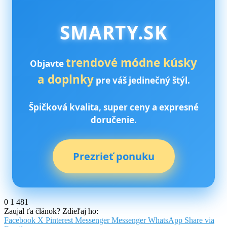
SMARTY.SK
trendové módne kúsky
Objavte
a doplnky
pre váš jedinečný štýl.
Špičková kvalita, super ceny a expresné
doručenie.
Prezrieť ponuku
0
1 481
Zaujal ťa článok? Zdieľaj ho:
Facebook
X
Pinterest
Messenger
Messenger
WhatsApp
Share via