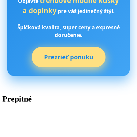
trendové módne kúsky
Objavte
a doplnky
pre váš jedinečný štýl.
Špičková kvalita, super ceny a expresné
doručenie.
Prezrieť ponuku
Prepitné