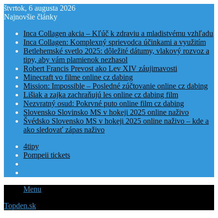
štvrtok, 6 augusta 2026
Najnovšie články
Inca Collagen akcia – Kľúč k zdraviu a mladistvému vzhľadu
Inca Collagen: Komplexný sprievodca účinkami a využitím
Betlehemské svetlo 2025: dôležité dátumy, vlakový rozvoz a
tipy, aby vám plamienok nezhasol
Robert Francis Prevost ako Lev XIV záujimavosti
Minecraft vo filme online cz dabing
Mission: Impossible – Posledné zúčtovanie online cz dabing
Lišiak a zajka zachraňujú les online cz dabing film
Nezvratný osud: Pokrvné puto online film cz dabing
Slovensko Slovinsko MS v hokeji 2025 online naživo
Švédsko Slovensko MS v hokeji 2025 online naživo – kde a
ako sledovať zápas naživo
4tipy
Pompeii tickets
Menu
Topden.sk