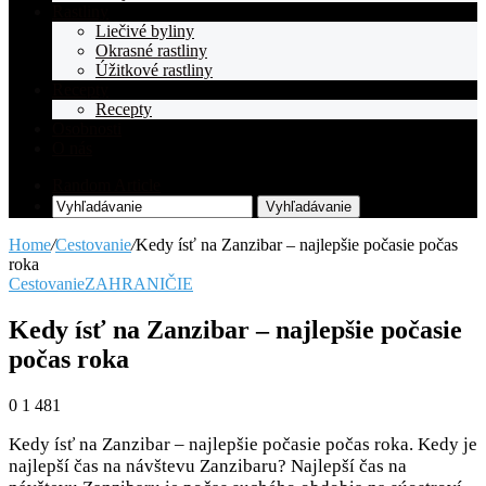
Rastliny
Liečivé byliny
Okrasné rastliny
Úžitkové rastliny
Recepty
Recepty
Osobnosti
O nás
Random Article
Vyhľadávanie
Home
/
Cestovanie
/
Kedy ísť na Zanzibar – najlepšie počasie počas
roka
Cestovanie
ZAHRANIČIE
Kedy ísť na Zanzibar – najlepšie počasie
počas roka
0
1 481
Kedy ísť na Zanzibar – najlepšie počasie počas roka. Kedy je
najlepší čas na návštevu Zanzibaru? Najlepší čas na