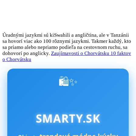
Úradnými jazykmi sú kiSwahili a angličtina, ale v Tanzánii
sa hovorí viac ako 100 rôznymi jazykmi. Takmer každý, kto
sa priamo alebo nepriamo podieľa na cestovnom ruchu, sa
dohovorí po anglicky.
Zaujímavosti o Chorvátsku 10 faktov
o Chorvátsku
🛍️✨
SMARTY.SK