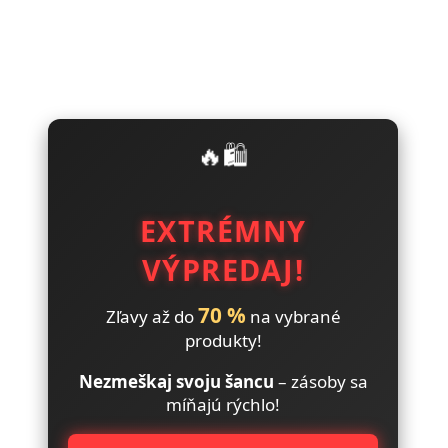
🔥🛍️
EXTRÉMNY
VÝPREDAJ!
70 %
Zľavy až do
na vybrané
produkty!
Nezmeškaj svoju šancu
– zásoby sa
míňajú rýchlo!