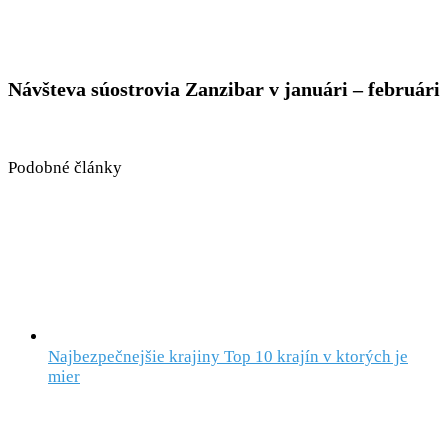
Návšteva súostrovia Zanzibar v januári – februári
Podobné články
Najbezpečnejšie krajiny Top 10 krajín v ktorých je
mier