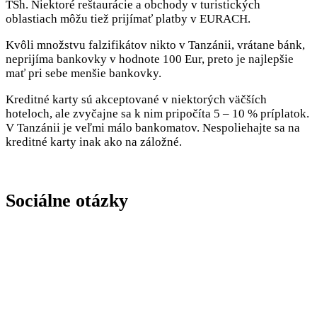
TSh. Niektoré reštaurácie a obchody v turistických
oblastiach môžu tiež prijímať platby v EURACH.
Kvôli množstvu falzifikátov nikto v Tanzánii, vrátane bánk,
neprijíma bankovky v hodnote 100 Eur, preto je najlepšie
mať pri sebe menšie bankovky.
Kreditné karty sú akceptované v niektorých väčších
hoteloch, ale zvyčajne sa k nim pripočíta 5 – 10 % príplatok.
V Tanzánii je veľmi málo bankomatov. Nespoliehajte sa na
kreditné karty inak ako na záložné.
Sociálne otázky