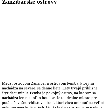
Zanzibarské ostrovy
Medzi ostrovom Zanzibar a ostrovom Pemba, ktorý sa
nachádza na severe, sa denne lieta. Lety trvajú približne
štyridsať minút. Pemba je pokojný ostrov, na ktorom sa
nachádza len niekoľko hotelov. Je to ideálne miesto pre
potápačov, šnorchlistov a ľudí, ktorí chcú uniknúť na veľmi
pokojné miesto. Pre tých, ktorí chcú exkluzivitu, je v okolí