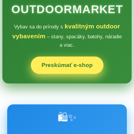
OUTDOORMARKET
kvalitným outdoor
Vybav sa do prírody s
vybavením
– stany, spacáky, batohy, náradie
a viac.
Preskúmať e‑shop
🛍️✨