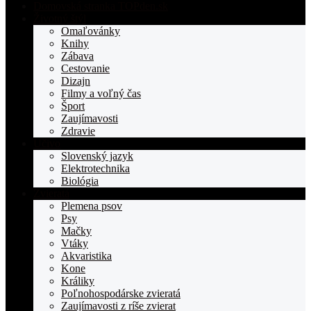
Domovská stranka TOPden.sk
Životný štýl
Omaľovánky
Knihy
Zábava
Cestovanie
Dizajn
Filmy a voľný čas
Šport
Zaujímavosti
Zdravie
Učivo
Slovenský jazyk
Elektrotechnika
Biológia
Zvieratá
Plemena psov
Psy
Mačky
Vtáky
Akvaristika
Kone
Králiky
Poľnohospodárske zvieratá
Zaujímavosti z ríše zvierat