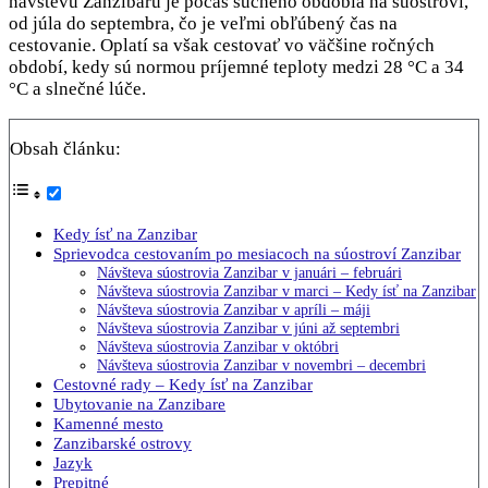
návštevu Zanzibaru je počas suchého obdobia na súostroví,
od júla do septembra, čo je veľmi obľúbený čas na
cestovanie. Oplatí sa však cestovať vo väčšine ročných
období, kedy sú normou príjemné teploty medzi 28 °C a 34
°C a slnečné lúče.
Obsah článku:
Kedy ísť na Zanzibar
Sprievodca cestovaním po mesiacoch na súostroví Zanzibar
Návšteva súostrovia Zanzibar v januári – februári
Návšteva súostrovia Zanzibar v marci – Kedy ísť na Zanzibar
Návšteva súostrovia Zanzibar v apríli – máji
Návšteva súostrovia Zanzibar v júni až septembri
Návšteva súostrovia Zanzibar v októbri
Návšteva súostrovia Zanzibar v novembri – decembri
Cestovné rady – Kedy ísť na Zanzibar
Ubytovanie na Zanzibare
Kamenné mesto
Zanzibarské ostrovy
Jazyk
Prepitné