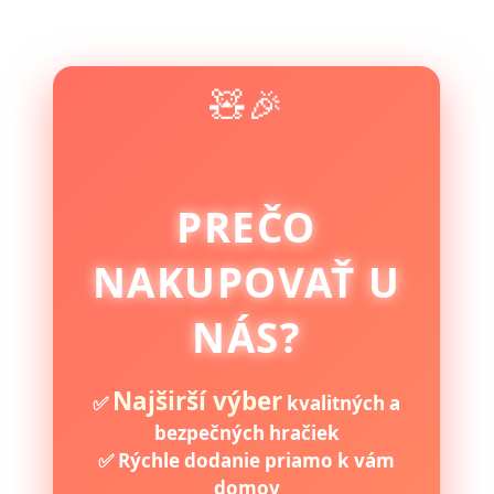
🧸🎉
PREČO
NAKUPOVAŤ U
NÁS?
Najširší výber
✅
kvalitných a
bezpečných hračiek
✅ Rýchle dodanie priamo k vám
domov