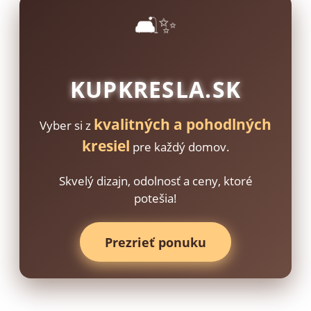
🛋️✨
KUPKRESLA.SK
kvalitných a pohodlných
Vyber si z
kresiel
pre každý domov.
Skvelý dizajn, odolnosť a ceny, ktoré
potešia!
Prezrieť ponuku