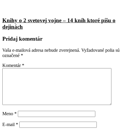
Knihy o 2 svetovej vojne – 14 kníh ktoré píšu o
dejinách
Pridaj komentár
Vaša e-mailová adresa nebude zverejnená.
Vyžadované polia sú
označené
*
Komentár
*
Meno
*
E-mail
*