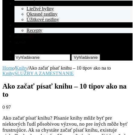
Rastliny
Liečivé byliny
Okrasné rastliny
Úžitkové rastliny
Recepty
Recepty
Osobnosti
O nás
Random Article
Vyhľadávanie
Home
/
Knihy
/
Ako začať písať knihu – 10 tipov ako na to
Knihy
SLUŽBY A ZAMESTNANIE
Ako začať písať knihu – 10 tipov ako na
to
0
97
Ako začať písať knihu? Písanie knihy môže byť pre
niektorých ľudí pôsobivou výzvou, no pre iných môže byť
frustrujúce. Ak sa chystáte začať písať knihu, existuje