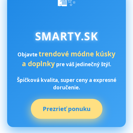
SMARTY.SK
trendové módne kúsky
Objavte
a doplnky
pre váš jedinečný štýl.
Špičková kvalita, super ceny a expresné
doručenie.
Prezrieť ponuku