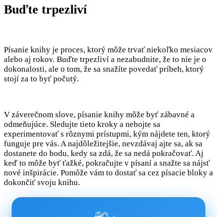
Buďte trpezliví
Písanie knihy je proces, ktorý môže trvať niekoľko mesiacov
alebo aj rokov. Buďte trpezliví a nezabudnite, že to nie je o
dokonalosti, ale o tom, že sa snažíte povedať príbeh, ktorý
stojí za to byť počutý.
V záverečnom slove, písanie knihy môže byť zábavné a
odmeňujúce. Sledujte tieto kroky a nebojte sa
experimentovať s rôznymi prístupmi, kým nájdete ten, ktorý
funguje pre vás. A najdôležitejšie, nevzdávaj ajte sa, ak sa
dostanete do bodu, kedy sa zdá, že sa nedá pokračovať. Aj
keď to môže byť ťažké, pokračujte v písaní a snažte sa nájsť
nové inšpirácie. Pomôže vám to dostať sa cez písacie bloky a
dokončiť svoju knihu.
🛍️✨