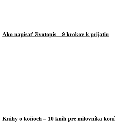
Ako napísať životopis – 9 krokov k prijatiu
Knihy o koňoch – 10 kníh pre milovníka koní