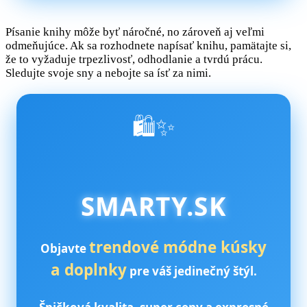
Písanie knihy môže byť náročné, no zároveň aj veľmi
odmeňujúce. Ak sa rozhodnete napísať knihu, pamätajte si,
že to vyžaduje trpezlivosť, odhodlanie a tvrdú prácu.
Sledujte svoje sny a nebojte sa ísť za nimi.
🛍️✨
SMARTY.SK
trendové módne kúsky
Objavte
a doplnky
pre váš jedinečný štýl.