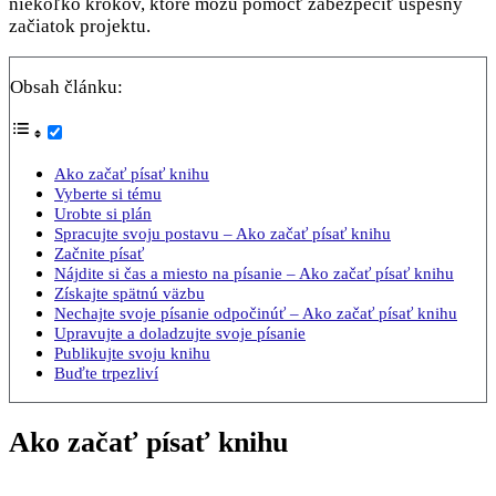
niekoľko krokov, ktoré môžu pomôcť zabezpečiť úspešný
začiatok projektu.
Obsah článku:
Ako začať písať knihu
Vyberte si tému
Urobte si plán
Spracujte svoju postavu – Ako začať písať knihu
Začnite písať
Nájdite si čas a miesto na písanie – Ako začať písať knihu
Získajte spätnú väzbu
Nechajte svoje písanie odpočinúť – Ako začať písať knihu
Upravujte a doladzujte svoje písanie
Publikujte svoju knihu
Buďte trpezliví
Ako začať písať knihu