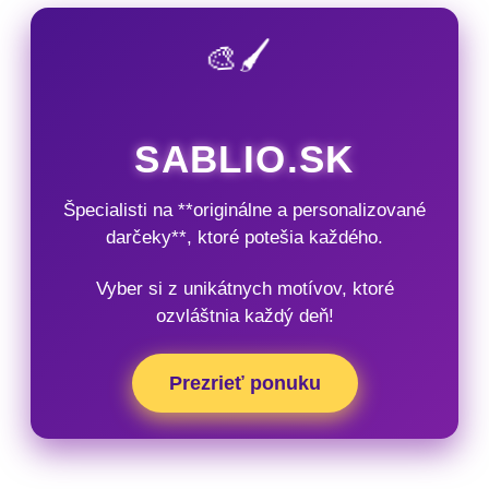
🎨🖌️
SABLIO.SK
Špecialisti na **originálne a personalizované
darčeky**, ktoré potešia každého.
Vyber si z unikátnych motívov, ktoré
ozvláštnia každý deň!
Prezrieť ponuku