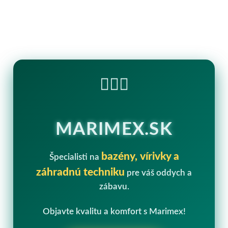
🏊‍♂️💧
MARIMEX.SK
bazény, vírivky a
Špecialisti na
záhradnú techniku
pre váš oddych a
zábavu.
Objavte kvalitu a komfort s Marimex!