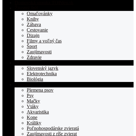
Domovská stranka TOPden.sk
Životný štýl
Omaľovánky
Knihy
Zábava
Cestovanie
Dizajn
Filmy a voľný čas
Šport
Zaujímavosti
Zdravie
Učivo
Slovenský jazyk
Elektrotechnika
Biológia
Zvieratá
Plemena psov
Psy
Mačky
Vtáky
Akvaristika
Kone
Králiky
Poľnohospodárske zvieratá
Zaujímavosti z ríše zvierat