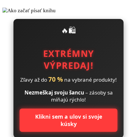
🔥🛍️
EXTRÉMNY
VÝPREDAJ!
70 %
Zľavy až do
na vybrané produkty!
Nezmeškaj svoju šancu
– zásoby sa
míňajú rýchlo!
Klikni sem a ulov si svoje
kúsky