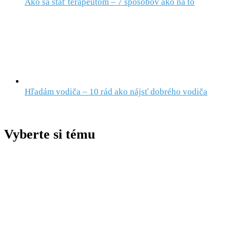
Ako sa stať terapeutom – 7 spôsobov ako na to
Hľadám vodiča – 10 rád ako nájsť dobrého vodiča
Vyberte si tému