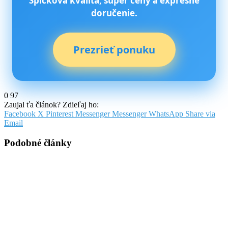
Špičková kvalita, super ceny a expresné
doručenie.
Prezrieť ponuku
0
97
Zaujal ťa článok? Zdieľaj ho:
Facebook
X
Pinterest
Messenger
Messenger
WhatsApp
Share via
Email
Podobné články