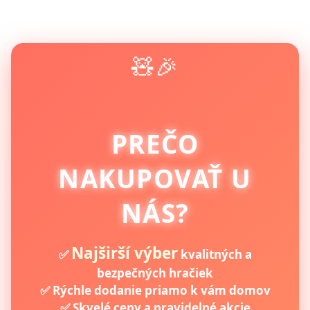
🧸🎉
PREČO
NAKUPOVAŤ U
NÁS?
Najširší výber
✅
kvalitných a
bezpečných hračiek
✅ Rýchle dodanie priamo k vám domov
✅ Skvelé ceny a pravidelné akcie