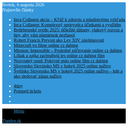
štvrtok, 6 augusta 2026
Najnovšie články
Inca Collagen akcia – Kľúč k zdraviu a mladistvému vzhľadu
Inca Collagen: Komplexný sprievodca účinkami a využitím
Betlehemské svetlo 2025: dôležité dátumy, vlakový rozvoz a
tipy, aby vám plamienok nezhasol
Robert Francis Prevost ako Lev XIV záujimavosti
Minecraft vo filme online cz dabing
Mission: Impossible – Posledné zúčtovanie online cz dabing
Lišiak a zajka zachraňujú les online cz dabing film
Nezvratný osud: Pokrvné puto online film cz dabing
Slovensko Slovinsko MS v hokeji 2025 online naživo
Švédsko Slovensko MS v hokeji 2025 online naživo – kde a
ako sledovať zápas naživo
4tipy
Pompeii tickets
Menu
Topden.sk