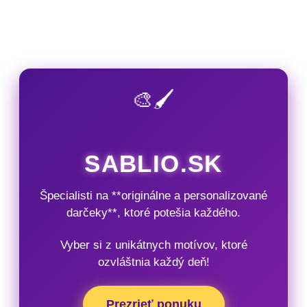
🎨🖌️
SABLIO.SK
Špecialisti na **originálne a personalizované
darčeky**, ktoré potešia každého.
Vyber si z unikátnych motívov, ktoré
ozvláštnia každý deň!
Prezrieť ponuku