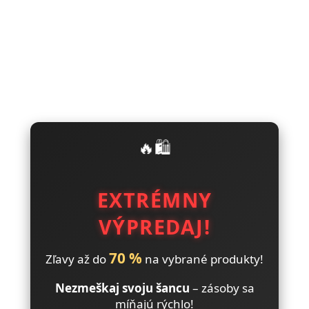
🔥🛍️
EXTRÉMNY
VÝPREDAJ!
70 %
Zľavy až do
na vybrané produkty!
Nezmeškaj svoju šancu
– zásoby sa
míňajú rýchlo!