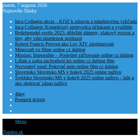
piatok, 7 augusta 2026
Najnovšie články
Inca Collagen akcia – Kľúč k zdraviu a mladistvému vzhľadu
Inca Collagen: Komplexný sprievodca účinkami a využitím
Betlehemské svetlo 2025: dôležité dátumy, vlakový rozvoz a
tipy, aby vám plamienok nezhasol
Robert Francis Prevost ako Lev XIV záujimavosti
Minecraft vo filme online cz dabing
Mission: Impossible – Posledné zúčtovanie online cz dabing
Lišiak a zajka zachraňujú les online cz dabing film
Nezvratný osud: Pokrvné puto online film cz dabing
Slovensko Slovinsko MS v hokeji 2025 online naživo
Švédsko Slovensko MS v hokeji 2025 online naživo – kde a
ako sledovať zápas naživo
4tipy
Pompeii tickets
Menu
Topden.sk