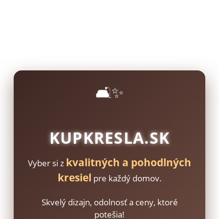
🛋️✨
KUPKRESLA.SK
kvalitných a pohodlných
Vyber si z
kresiel
pre každý domov.
Skvelý dizajn, odolnosť a ceny, ktoré
potešia!