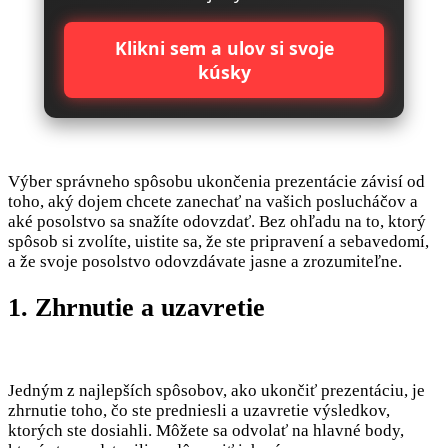
Klikni sem a ulov si svoje
kúsky
Výber správneho spôsobu ukončenia prezentácie závisí od
toho, aký dojem chcete zanechať na vašich poslucháčov a
aké posolstvo sa snažíte odovzdať. Bez ohľadu na to, ktorý
spôsob si zvolíte, uistite sa, že ste pripravení a sebavedomí,
a že svoje posolstvo odovzdávate jasne a zrozumiteľne.
1. Zhrnutie a uzavretie
Jedným z najlepších spôsobov, ako ukončiť prezentáciu, je
zhrnutie toho, čo ste predniesli a uzavretie výsledkov,
ktorých ste dosiahli. Môžete sa odvolať na hlavné body,