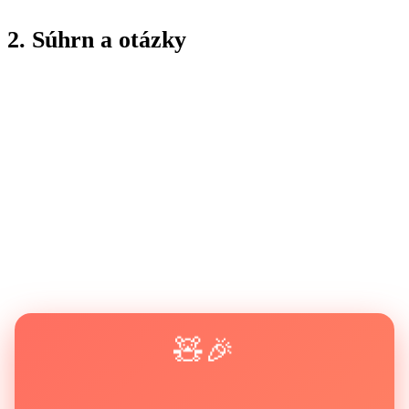
2. Súhrn a otázky
🧸🎉