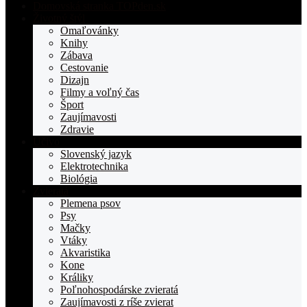
Domovská stranka TOPden.sk
Životný štýl
Omaľovánky
Knihy
Zábava
Cestovanie
Dizajn
Filmy a voľný čas
Šport
Zaujímavosti
Zdravie
Učivo
Slovenský jazyk
Elektrotechnika
Biológia
Zvieratá
Plemena psov
Psy
Mačky
Vtáky
Akvaristika
Kone
Králiky
Poľnohospodárske zvieratá
Zaujímavosti z ríše zvierat