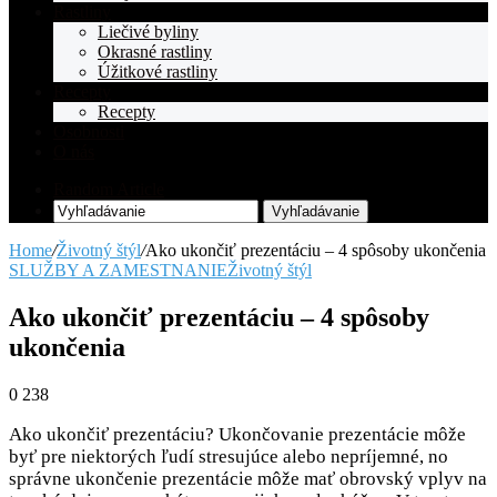
Rastliny
Liečivé byliny
Okrasné rastliny
Úžitkové rastliny
Recepty
Recepty
Osobnosti
O nás
Random Article
Vyhľadávanie
Home
/
Životný štýl
/
Ako ukončiť prezentáciu – 4 spôsoby ukončenia
SLUŽBY A ZAMESTNANIE
Životný štýl
Ako ukončiť prezentáciu – 4 spôsoby
ukončenia
0
238
Ako ukončiť prezentáciu? Ukončovanie prezentácie môže
byť pre niektorých ľudí stresujúce alebo nepríjemné, no
správne ukončenie prezentácie môže mať obrovský vplyv na