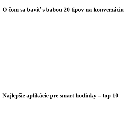
O čom sa baviť s babou 20 tipov na konverzáciu
Najlepšie aplikácie pre smart hodinky – top 10