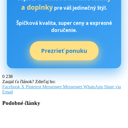
a doplnky
pre váš jedinečný štýl.
Špičková kvalita, super ceny a expresné
doručenie.
Prezrieť ponuku
0
238
Zaujal ťa článok? Zdieľaj ho:
Facebook
X
Pinterest
Messenger
Messenger
WhatsApp
Share via
Email
Podobné články