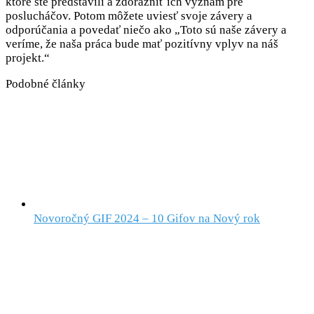
ktoré ste predstavili a zdôrazniť ich význam pre
poslucháčov. Potom môžete uviesť svoje závery a
odporúčania a povedať niečo ako „Toto sú naše závery a
veríme, že naša práca bude mať pozitívny vplyv na náš
projekt.“
Podobné články
Novoročný GIF 2024 – 10 Gifov na Nový rok