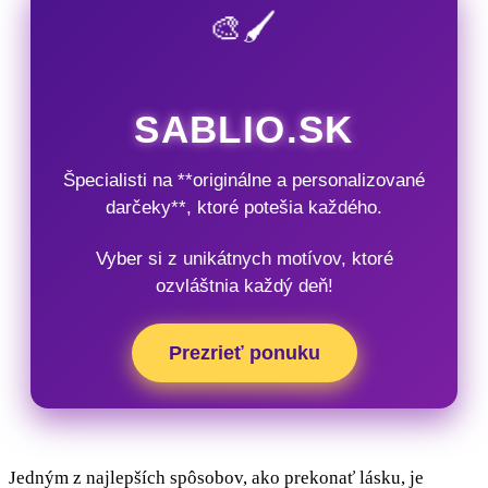
🎨🖌️
SABLIO.SK
Špecialisti na **originálne a personalizované
darčeky**, ktoré potešia každého.
Vyber si z unikátnych motívov, ktoré
ozvláštnia každý deň!
Prezrieť ponuku
Jedným z najlepších spôsobov, ako prekonať lásku, je