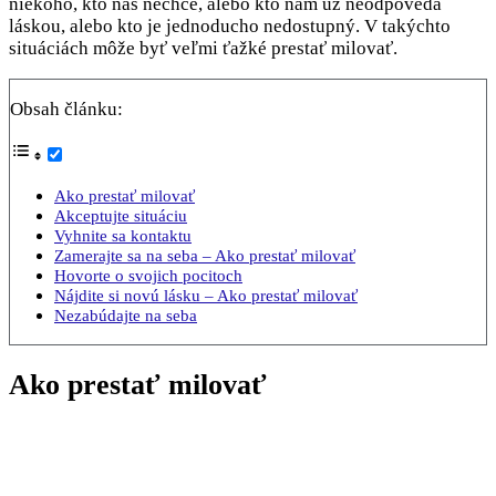
niekoho, kto nás nechce, alebo kto nám už neodpovedá
láskou, alebo kto je jednoducho nedostupný. V takýchto
situáciách môže byť veľmi ťažké prestať milovať.
Obsah článku:
Ako prestať milovať
Akceptujte situáciu
Vyhnite sa kontaktu
Zamerajte sa na seba – Ako prestať milovať
Hovorte o svojich pocitoch
Nájdite si novú lásku – Ako prestať milovať
Nezabúdajte na seba
Ako prestať milovať