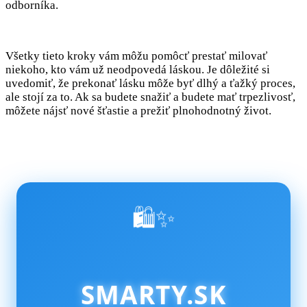
odborníka.
Všetky tieto kroky vám môžu pomôcť prestať milovať
niekoho, kto vám už neodpovedá láskou. Je dôležité si
uvedomiť, že prekonať lásku môže byť dlhý a ťažký proces,
ale stojí za to. Ak sa budete snažiť a budete mať trpezlivosť,
môžete nájsť nové šťastie a prežiť plnohodnotný život.
🛍️✨
SMARTY.SK