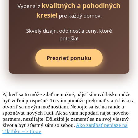
kvalitných a pohodlných
Vyber si z
kresiel
pre každý domov.
Skvelý dizajn, odolnosť a ceny, ktoré
potešia!
Prezrieť ponuku
Aj keď sa to môže zdať nemožné, nájsť si novú lásku môže
byť veľmi prospešné. To vám pomôže prekonať starú lásku a
otvoriť sa novým možnostiam. Nebojte sa ísť na rande a
spoznávať nových ľudí. Ak sa vám nepodarí nájsť nového
partnera, nezúfajte. Dôležité je zamerať sa na svoj vlastný
život a byť šťastný sám so sebou.
Ako zarábať peniaze na
TikToku – 7 tipov