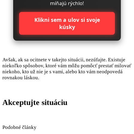
míňajú rýchlo!
Klikni sem a ulov si svoje
kúsky
Avšak, ak sa ocitnete v takejto situácii, nezúfajte. Existuje
niekoľko spôsobov, ktoré vám môžu pomôcť prestať milovať
niekoho, kto už nie je s vami, alebo kto vám neodpovedá
rovnakou láskou.
Akceptujte situáciu
Podobné články