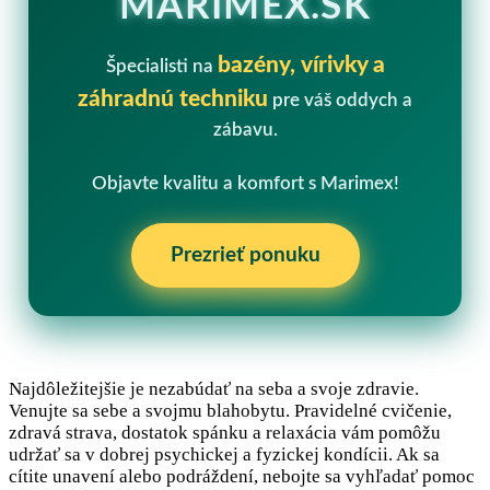
MARIMEX.SK
bazény, vírivky a
Špecialisti na
záhradnú techniku
pre váš oddych a
zábavu.
Objavte kvalitu a komfort s Marimex!
Prezrieť ponuku
Najdôležitejšie je nezabúdať na seba a svoje zdravie.
Venujte sa sebe a svojmu blahobytu. Pravidelné cvičenie,
zdravá strava, dostatok spánku a relaxácia vám pomôžu
udržať sa v dobrej psychickej a fyzickej kondícii. Ak sa
cítite unavení alebo podráždení, nebojte sa vyhľadať pomoc