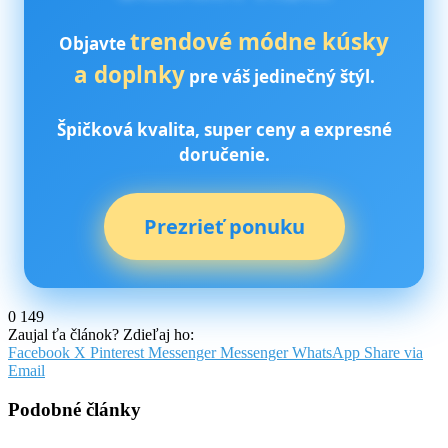
trendové módne kúsky
Objavte
a doplnky
pre váš jedinečný štýl.
Špičková kvalita, super ceny a expresné
doručenie.
Prezrieť ponuku
0
149
Zaujal ťa článok? Zdieľaj ho:
Facebook
X
Pinterest
Messenger
Messenger
WhatsApp
Share via
Email
Podobné články