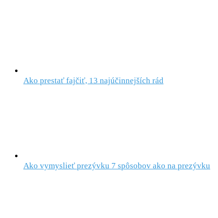
Ako prestať fajčiť, 13 najúčinnejších rád
Ako vymyslieť prezývku 7 spôsobov ako na prezývku