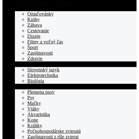
Domovská stranka TOPden.sk
Životný štýl
Omaľovánky
Knihy
Zábava
Cestovanie
Dizajn
Filmy a voľný čas
Šport
Zaujímavosti
Zdravie
Učivo
Slovenský jazyk
Elektrotechnika
Biológia
Zvieratá
Plemena psov
Psy
Mačky
Vtáky
Akvaristika
Kone
Králiky
Poľnohospodárske zvieratá
Zaujímavosti z ríše zvierat