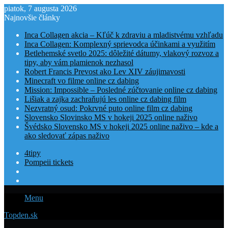
piatok, 7 augusta 2026
Najnovšie články
Inca Collagen akcia – Kľúč k zdraviu a mladistvému vzhľadu
Inca Collagen: Komplexný sprievodca účinkami a využitím
Betlehemské svetlo 2025: dôležité dátumy, vlakový rozvoz a
tipy, aby vám plamienok nezhasol
Robert Francis Prevost ako Lev XIV záujimavosti
Minecraft vo filme online cz dabing
Mission: Impossible – Posledné zúčtovanie online cz dabing
Lišiak a zajka zachraňujú les online cz dabing film
Nezvratný osud: Pokrvné puto online film cz dabing
Slovensko Slovinsko MS v hokeji 2025 online naživo
Švédsko Slovensko MS v hokeji 2025 online naživo – kde a
ako sledovať zápas naživo
4tipy
Pompeii tickets
Menu
Topden.sk