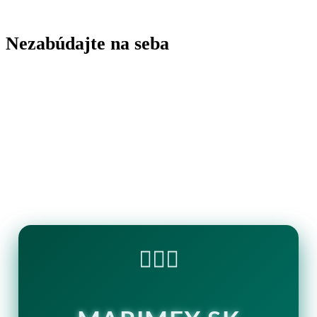
Nezabúdajte na seba
🏊‍♂️💧