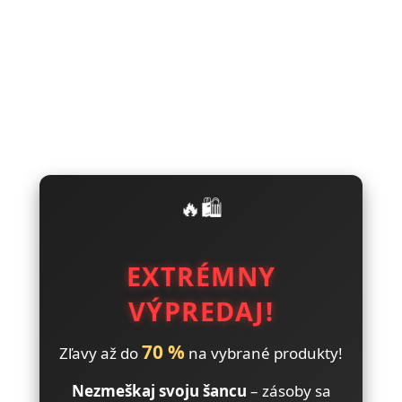
🔥🛍️
EXTRÉMNY
VÝPREDAJ!
70 %
Zľavy až do
na vybrané produkty!
Nezmeškaj svoju šancu
– zásoby sa