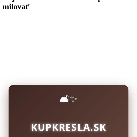
milovať
🛋️✨
KUPKRESLA.SK