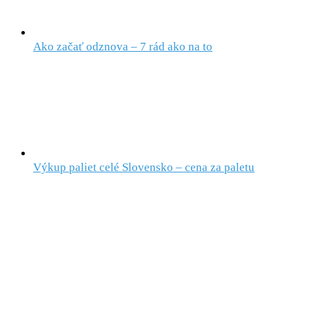
Ako začať odznova – 7 rád ako na to
Výkup paliet celé Slovensko – cena za paletu