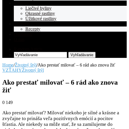
Rastliny
Liečivé byliny
Okrasné rastliny
Úžitkové rastliny
Recepty
Recepty
Osobnosti
O nás
Random Article
Vyhľadávanie
Home
/
Životný štýl
/
Ako prestať milovať – 6 rád ako znova žiť
VZŤAHY
Životný štýl
Ako prestať milovať – 6 rád ako znova
žiť
0
149
Ako prestať milovať? Milovať niekoho je silné a krásne a
zvyčajne to prináša veľa pozitívnych emócií a pocitov
šťastia. Ale niekedy sa môže stať, že sa zamilujeme do