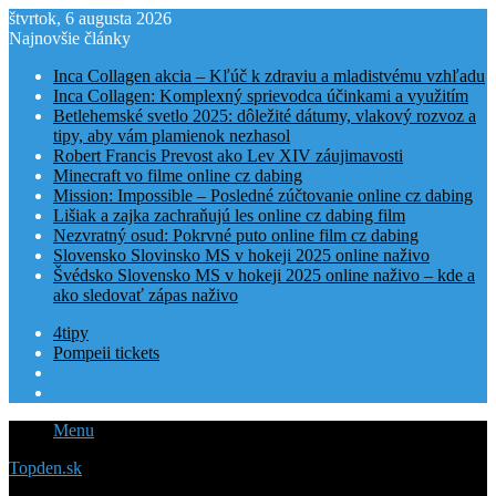
štvrtok, 6 augusta 2026
Najnovšie články
Inca Collagen akcia – Kľúč k zdraviu a mladistvému vzhľadu
Inca Collagen: Komplexný sprievodca účinkami a využitím
Betlehemské svetlo 2025: dôležité dátumy, vlakový rozvoz a
tipy, aby vám plamienok nezhasol
Robert Francis Prevost ako Lev XIV záujimavosti
Minecraft vo filme online cz dabing
Mission: Impossible – Posledné zúčtovanie online cz dabing
Lišiak a zajka zachraňujú les online cz dabing film
Nezvratný osud: Pokrvné puto online film cz dabing
Slovensko Slovinsko MS v hokeji 2025 online naživo
Švédsko Slovensko MS v hokeji 2025 online naživo – kde a
ako sledovať zápas naživo
4tipy
Pompeii tickets
Menu
Topden.sk