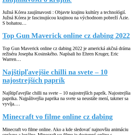
Južná Kórea zaujímavosti : Objavte krajinu kultúry a technológií.
Južná Kórea je fascinujúcou krajinou na východnom pobreží Ázie.
S bohatou…
Top Gun Maverick online cz dabing 2022
Top Gun Maverick online cz dabing 2022 je americká akčná dráma
režiséra Josepha Kosinského. Napísali ho Ehren Kruger, Eric
Warren…
Najštipľavejšie chilli na svete – 10
najostrejších paprík
Najštipľavejšie chilli na svete – 10 najostrejších paprík. Najostrejšia
paprika. Najpálivejšia paprika na svete sa neustále mení, takmer sa
vyvíja.…
Minecraft vo filme online cz dabing
Minecraft vo filme online. Ako a kde sledovať najnovšiu animáciu
správne a legálne. Minecraft vo filme je dostupný online s…