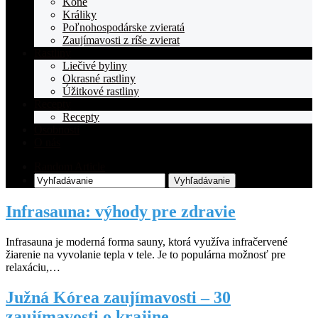
Kone
Králiky
Poľnohospodárske zvieratá
Zaujímavosti z ríše zvierat
Rastliny
Liečivé byliny
Okrasné rastliny
Úžitkové rastliny
Recepty
Recepty
Osobnosti
O nás
Random Article
Vyhľadávanie
Infrasauna: výhody pre zdravie
Infrasauna je moderná forma sauny, ktorá využíva infračervené
žiarenie na vyvolanie tepla v tele. Je to populárna možnosť pre
relaxáciu,…
Južná Kórea zaujímavosti – 30
zaujímavosti o krajine