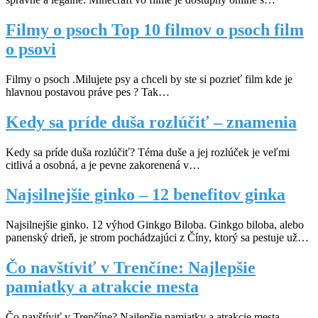
Filmy o psoch Top 10 filmov o psoch film
o psovi
Filmy o psoch .Milujete psy a chceli by ste si pozrieť film kde je
hlavnou postavou práve pes ? Tak…
Kedy sa príde duša rozlúčiť – znamenia
Kedy sa príde duša rozlúčiť? Téma duše a jej rozlúček je veľmi
citlivá a osobná, a je pevne zakorenená v…
Najsilnejšie ginko – 12 benefitov ginka
Najsilnejšie ginko. 12 výhod Ginkgo Biloba. Ginkgo biloba, alebo
panenský drieň, je strom pochádzajúci z Číny, ktorý sa pestuje už…
Čo navštíviť v Trenčíne: Najlepšie
pamiatky a atrakcie mesta
Čo navštíviť v Trenčíne? Najlepšie pamiatky a atrakcie mesta.