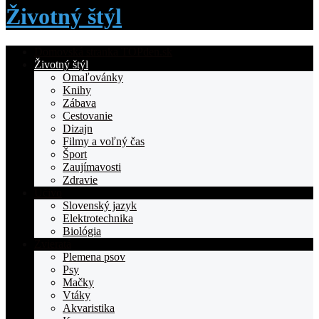
Životný štýl
Domovská stranka TOPden.sk
Životný štýl
Omaľovánky
Knihy
Zábava
Cestovanie
Dizajn
Filmy a voľný čas
Šport
Zaujímavosti
Zdravie
Učivo
Slovenský jazyk
Elektrotechnika
Biológia
Zvieratá
Plemena psov
Psy
Mačky
Vtáky
Akvaristika