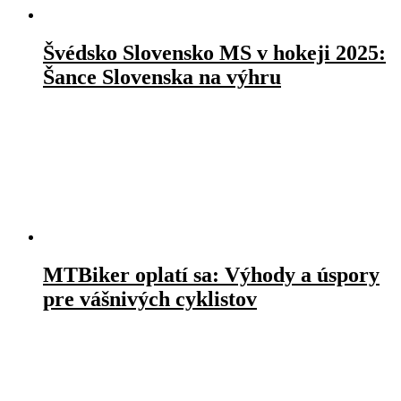
Švédsko Slovensko MS v hokeji 2025:
Šance Slovenska na výhru
MTBiker oplatí sa: Výhody a úspory
pre vášnivých cyklistov