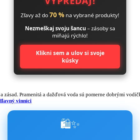
VÝPREDAJ!
70 %
Zľavy až do
na vybrané produkty!
Nezmeškaj svoju šancu
– zásoby sa
míňajú rýchlo!
Klikni sem a ulov si svoje
kúsky
n a zásad. Pramenitá a dažďová voda sú pomerne dobrými vodičk
Hlavný vinníci
🛍️✨