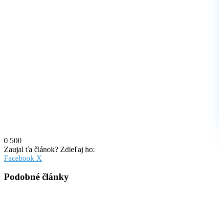
0
500
Zaujal ťa článok? Zdieľaj ho:
Pinterest
Messenger
Messenger
WhatsApp
Share
Facebook
X
via
Email
Podobné články