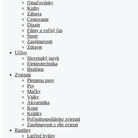
TOPden.sk
Omaľovánky
Knihy
Zábava
Cestovanie
Dizajn
Filmy a voľný čas
Šport
Zaujímavosti
Zdravie
Učivo
Slovenský jazyk
Elektrotechnika
Biológia
Zvieratá
Plemena psov
Psy
Mačky
Vtáky
Akvaristika
Kone
Králiky
Poľnohospodárske zvieratá
Zaujímavosti z ríše zvierat
Rastliny
Liečivé byliny