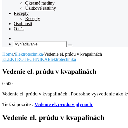
Okrasné rastliny
Úžitkové rastliny
Recepty
Recepty
Osobnosti
O nás
Random
Article
Vyhľadávanie
Home
/
Elektrotechnika
/
Vedenie el. prúdu v kvapalinách
ELEKTROTECHNIKA
Elektrotechnika
Vedenie el. prúdu v kvapalinách
0
500
Vedenie el. prúdu v kvapalinách . Podrobne vysvetlenie ako kv
Tiež si pozrite :
Vedenie el. prúdu v plynoch
Vedenie el. prúdu v kvapalinách