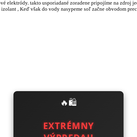
kové elektródy. takto usporiadané zoradene pripojíme na zdro
e izolant , Keď však do vody nasypeme soľ začne obvodom prech
🔥🛍️
EXTRÉMNY