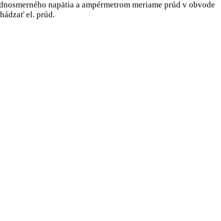
j jednosmerného napätia a ampérmetrom meriame prúd v obvode
ádzať el. prúd.