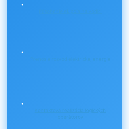
Pôsobenie el. poľa na vodiči
Prenos a rozvod elektrickej energie
Kontaktová realizácia logických
operátorov