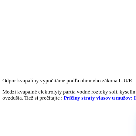
Odpor kvapaliny vypočitáme podľa ohmovho zákona I=U/R
Medzi kvapalné elektrolyty partia vodné roztoky solí, kyselí
ovzdušia. Tiež si prečítajte :
Príčiny straty vlasov u mužov: 