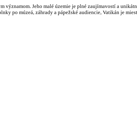
ým významom. Jeho malé územie je plné zaujímavostí a unikátn
aplnky po múzeá, záhrady a pápežské audiencie, Vatikán je miest