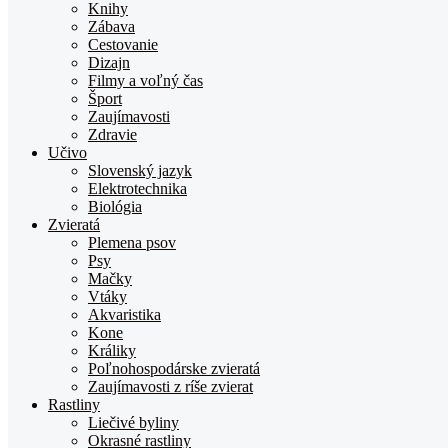
Knihy
Zábava
Cestovanie
Dizajn
Filmy a voľný čas
Šport
Zaujímavosti
Zdravie
Učivo
Slovenský jazyk
Elektrotechnika
Biológia
Zvieratá
Plemena psov
Psy
Mačky
Vtáky
Akvaristika
Kone
Králiky
Poľnohospodárske zvieratá
Zaujímavosti z ríše zvierat
Rastliny
Liečivé byliny
Okrasné rastliny