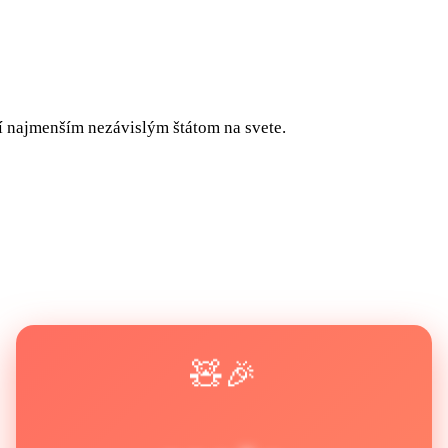
í najmenším nezávislým štátom na svete.
🧸🎉