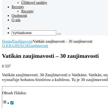
Úžitkové rastliny
Recepty
Recepty
Osobnosti
O nás
Random
Article
Vyhľadávanie
Home
/
Zaujímavosti
/
Vatikán zaujímavosti – 30 zaujímavosti
O KRAJINÁCH
Zaujímavosti
Vatikán zaujímavosti – 30 zaujímavosti
0
337
Vatikán zaujímavosti. 30 Zaujímavostí o Vatikáne. Vatikán, na
vyznačuje bohatou históriou a kultúrou. Tu je 30 zaujímavost
Obsah článku: