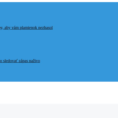
ipy, aby vám plamienok nezhasol
o sledovať zápas naživo