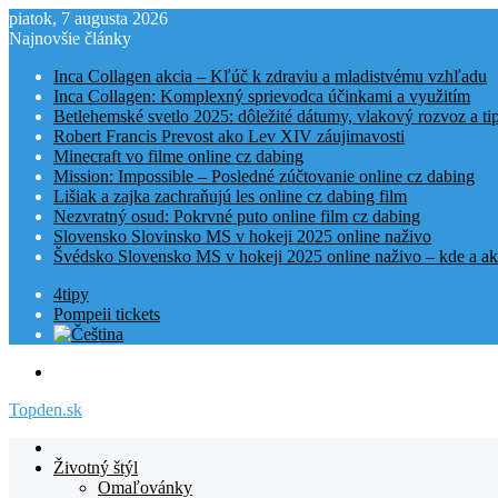
piatok, 7 augusta 2026
Najnovšie články
Inca Collagen akcia – Kľúč k zdraviu a mladistvému vzhľadu
Inca Collagen: Komplexný sprievodca účinkami a využitím
Betlehemské svetlo 2025: dôležité dátumy, vlakový rozvoz a t
Robert Francis Prevost ako Lev XIV záujimavosti
Minecraft vo filme online cz dabing
Mission: Impossible – Posledné zúčtovanie online cz dabing
Lišiak a zajka zachraňujú les online cz dabing film
Nezvratný osud: Pokrvné puto online film cz dabing
Slovensko Slovinsko MS v hokeji 2025 online naživo
Švédsko Slovensko MS v hokeji 2025 online naživo – kde a ak
4tipy
Pompeii tickets
Menu
Topden.sk
Domovská
stranka
Životný štýl
TOPden.sk
Omaľovánky