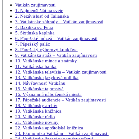
Vatikán zaujímavosti
1. Najmenší štát na svete
2. Nezávislosť od Talianska
3. Vatikánske záhrady – Vatikán zaujímavosti
4. Bazilika sv. Petra
5. Sixtínska kaplnka
6. Pápežské múzeá – Vatikán zaujímavosti
7. Pápežský palác
8. Pápežský výberový konkláve
9. Vatikánska stráž – Vatikán zaujímavosti
10. Vatikánske mince a známky
11. Vatikánska banka
12. Vatikánska televízia – Vatikán zaujímavosti
13. Vatikánska jazyková politika
14. Návštevnosť Vatikánu
15. Vatikánske tajomstvá
16. Významná náboženská miesta
17. Pápežské audiencie – Vatikán zaujímavosti
18. Vatikánsky archív
19. Vatikánska knižnica
20. Vatikánske rádio
21. Vatikánske noviny
22. Vatikánska apoštolská knižnica
23. Ekonomika Vatikánu – Vatikán zaujímavosti
24. Vatikánske časopisy a vydavateľstvá