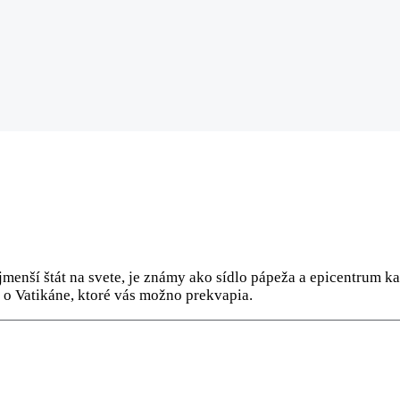
jmenší štát na svete, je známy ako sídlo pápeža a epicentrum k
í o Vatikáne, ktoré vás možno prekvapia.