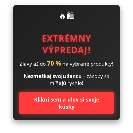
🔥🛍️
EXTRÉMNY
VÝPREDAJ!
70 %
Zľavy až do
na vybrané produkty!
Nezmeškaj svoju šancu
– zásoby sa
míňajú rýchlo!
Klikni sem a ulov si svoje
kúsky