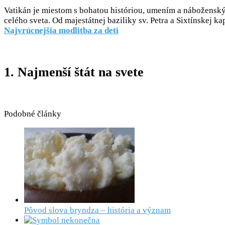
Vatikán je miestom s bohatou históriou, umením a nábožensk
celého sveta. Od majestátnej baziliky sv. Petra a Sixtínskej k
Najvrúcnejšia modlitba za deti
1. Najmenší štát na svete
Podobné články
Pôvod slova bryndza – história a význam