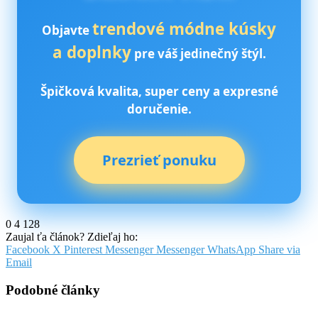
trendové módne kúsky
Objavte
a doplnky
pre váš jedinečný štýl.
Špičková kvalita, super ceny a expresné
doručenie.
Prezrieť ponuku
0
4 128
Zaujal ťa článok? Zdieľaj ho:
Facebook
X
Pinterest
Messenger
Messenger
WhatsApp
Share via
Email
Podobné články