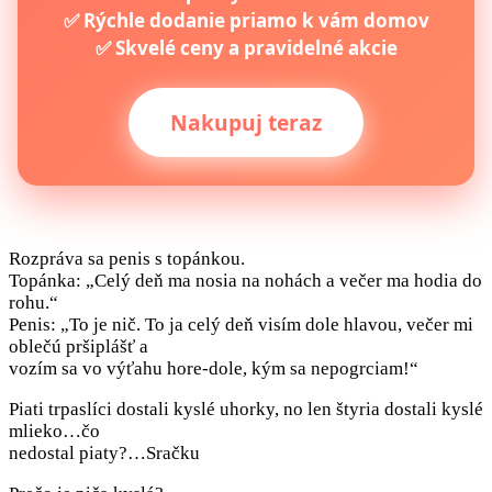
✅ Rýchle dodanie priamo k vám domov
✅ Skvelé ceny a pravidelné akcie
Nakupuj teraz
Rozpráva sa penis s topánkou.
Topánka: „Celý deň ma nosia na nohách a večer ma hodia do
rohu.“
Penis: „To je nič. To ja celý deň visím dole hlavou, večer mi
oblečú pršiplášť a
vozím sa vo výťahu hore-dole, kým sa nepogrciam!“
Piati trpaslíci dostali kyslé uhorky, no len štyria dostali kyslé
mlieko…čo
nedostal piaty?…Sračku