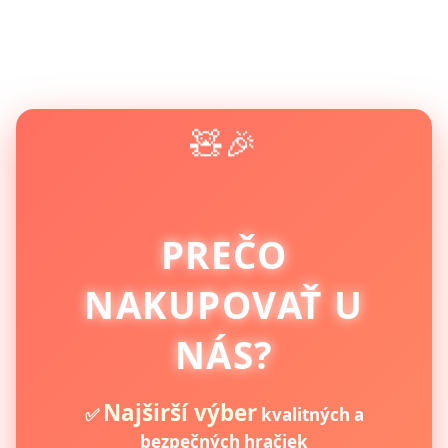
🧸🎉
PREČO
NAKUPOVAŤ U
NÁS?
Najširší výber
✅
kvalitných a
bezpečných hračiek