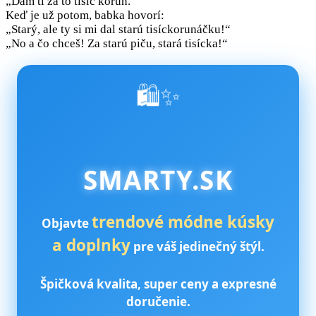
„Dám ti za to tisíc korún.“
Keď je už potom, babka hovorí:
„Starý, ale ty si mi dal starú tisíckorunáčku!“
„No a čo chceš! Za starú piču, stará tisícka!“
🛍️✨
SMARTY.SK
trendové módne kúsky
Objavte
a doplnky
pre váš jedinečný štýl.
Špičková kvalita, super ceny a expresné
doručenie.