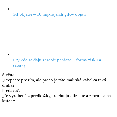
Gif objatie – 10 najkrajších gifov objatí
Hry kde sa daju zarobiť peniaze – forma zisku a
zábavy
Slečna:
„Prepáčte prosím, ale prečo je táto malinká kabelka taká
drahá?“
Predavač:
„Je vyrobená z predkožky, trochu ju olíznete a zmení sa na
kufor.“