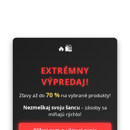
🔥🛍️
EXTRÉMNY
VÝPREDAJ!
70 %
Zľavy až do
na vybrané produkty!
Nezmeškaj svoju šancu
– zásoby sa
míňajú rýchlo!