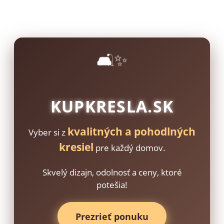
🛋️✨
KUPKRESLA.SK
kvalitných a pohodlných
Vyber si z
kresiel
pre každý domov.
Skvelý dizajn, odolnosť a ceny, ktoré
potešia!
Prezrieť ponuku