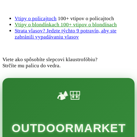
Vtipy o policajtoch
100+ vtipov o policajtoch
Vtipy o blondínkach 100+ vtipov o blondínach
Strata vlasov? Jedzte týchto 9 potravín, aby ste
zabránili vypadávaniu vlasov
Viete ako spôsobíte slepcovi klaustrofóbiu?
Strčíte mu palicu do vedra.
🏕️🎒
OUTDOORMARKET