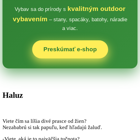
kvalitným outdoor
Vybav sa do prírody s
vybavením
– stany, spacáky, batohy, náradie
a viac.
Preskúmať e‑shop
Haluz
Viete čím sa líšia divé prasce od žien?
Nezababrú si tak papuľu, keď hľadajú žaluď.
-Viete, aká je to najväčšia tučnota?