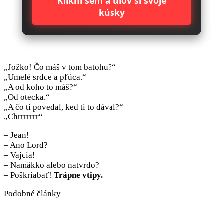
Klikni sem a ulov si svoje
kúsky
„Jožko! Čo máš v tom batohu?“
„Umelé srdce a pľúca.“
„A od koho to máš?“
„Od otecka.“
„A čo ti povedal, ked ti to dával?“
„Chrrrrrrr“
– Jean!
– Ano Lord?
– Vajcia!
– Namäkko alebo natvrdo?
– Poškriabať!
Trápne vtipy.
Podobné články