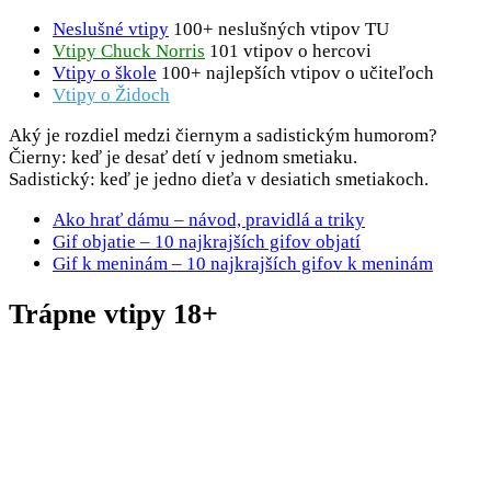
Neslušné vtipy
100+ neslušných vtipov TU
Vtipy Chuck Norris
101 vtipov o hercovi
Vtipy o škole
100+ najlepších vtipov o učiteľoch
Vtipy o Židoch
Aký je rozdiel medzi čiernym a sadistickým humorom?
Čierny: keď je desať detí v jednom smetiaku.
Sadistický: keď je jedno dieťa v desiatich smetiakoch.
Ako hrať dámu – návod, pravidlá a triky
Gif objatie – 10 najkrajších gifov objatí
Gif k meninám – 10 najkrajších gifov k meninám
Trápne vtipy 18+