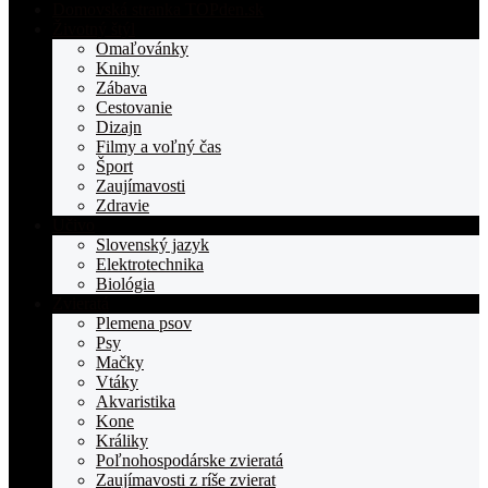
Domovská stranka TOPden.sk
Životný štýl
Omaľovánky
Knihy
Zábava
Cestovanie
Dizajn
Filmy a voľný čas
Šport
Zaujímavosti
Zdravie
Učivo
Slovenský jazyk
Elektrotechnika
Biológia
Zvieratá
Plemena psov
Psy
Mačky
Vtáky
Akvaristika
Kone
Králiky
Poľnohospodárske zvieratá
Zaujímavosti z ríše zvierat