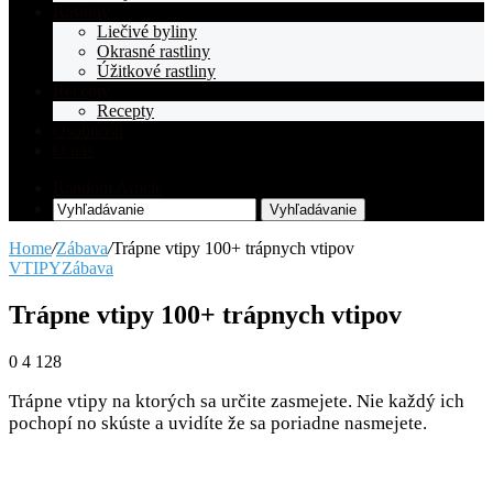
Rastliny
Liečivé byliny
Okrasné rastliny
Úžitkové rastliny
Recepty
Recepty
Osobnosti
O nás
Random Article
Vyhľadávanie
Home
/
Zábava
/
Trápne vtipy 100+ trápnych vtipov
VTIPY
Zábava
Trápne vtipy 100+ trápnych vtipov
0
4 128
Trápne vtipy na ktorých sa určite zasmejete. Nie každý ich
pochopí no skúste a uvidíte že sa poriadne nasmejete.