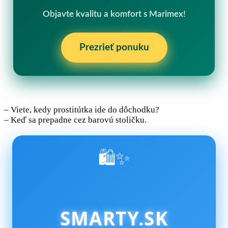
Objavte kvalitu a komfort s Marimex!
Prezrieť ponuku
– Viete, kedy prostitútka ide do dôchodku?
– Keď sa prepadne cez barovú stoličku.
🛍️✨
SMARTY.SK