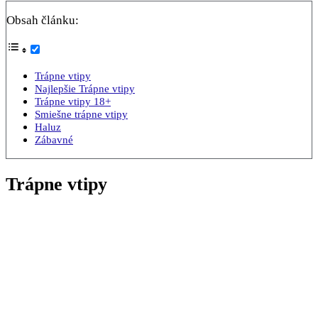
Obsah článku:
Trápne vtipy
Najlepšie Trápne vtipy
Trápne vtipy 18+
Smiešne trápne vtipy
Haluz
Zábavné
Trápne vtipy