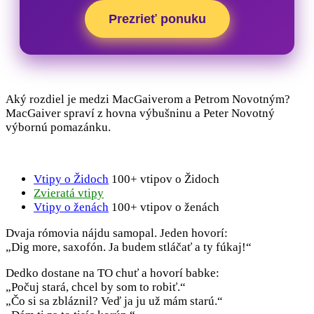
Prezrieť ponuku
Aký rozdiel je medzi MacGaiverom a Petrom Novotným?
MacGaiver spraví z hovna výbušninu a Peter Novotný
výbornú pomazánku.
Vtipy o Židoch
100+ vtipov o Židoch
Zvieratá vtipy
Vtipy o ženách
100+ vtipov o ženách
Dvaja rómovia nájdu samopal. Jeden hovorí:
„Dig more, saxofón. Ja budem stláčať a ty fúkaj!“
Dedko dostane na TO chuť a hovorí babke:
„Počuj stará, chcel by som to robiť.“
„Čo si sa zbláznil? Veď ja ju už mám starú.“