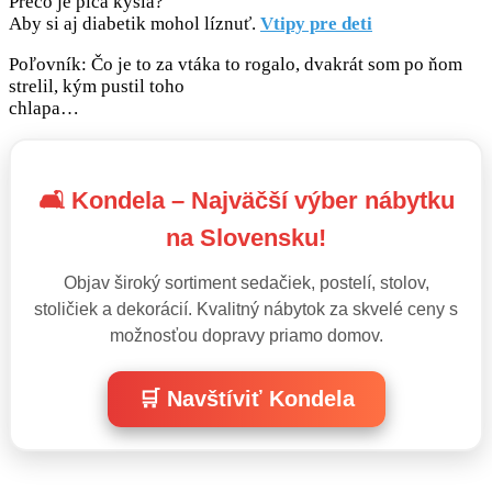
Prečo je piča kyslá?
Aby si aj diabetik mohol líznuť.
Vtipy pre deti
Poľovník: Čo je to za vtáka to rogalo, dvakrát som po ňom
strelil, kým pustil toho
chlapa…
🛋️ Kondela – Najväčší výber nábytku
na Slovensku!
Objav široký sortiment sedačiek, postelí, stolov,
stoličiek a dekorácií. Kvalitný nábytok za skvelé ceny s
možnosťou dopravy priamo domov.
🛒 Navštíviť Kondela