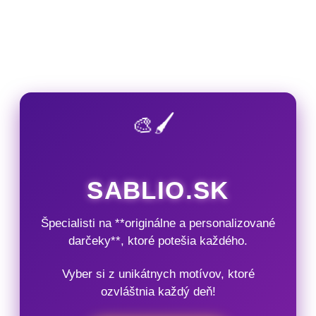
🎨🖌️
SABLIO.SK
Špecialisti na **originálne a personalizované
darčeky**, ktoré potešia každého.
Vyber si z unikátnych motívov, ktoré
ozvláštnia každý deň!