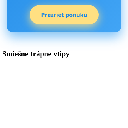
Prezrieť ponuku
Smiešne trápne vtipy