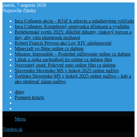
piatok, 7 augusta 2026
Najnovšie články
Inca Collagen akcia – Kľúč k zdraviu a mladistvému vzhľadu
Inca Collagen: Komplexný sprievodca účinkami a využitím
Betlehemské svetlo 2025: dôležité dátumy, vlakový rozvoz a
tipy, aby vám plamienok nezhasol
Robert Francis Prevost ako Lev XIV záujimavosti
Minecraft vo filme online cz dabing
Mission: Impossible – Posledné zúčtovanie online cz dabing
Lišiak a zajka zachraňujú les online cz dabing film
Nezvratný osud: Pokrvné puto online film cz dabing
Slovensko Slovinsko MS v hokeji 2025 online naživo
Švédsko Slovensko MS v hokeji 2025 online naživo – kde a
ako sledovať zápas naživo
4tipy
Pompeii tickets
Menu
Topden.sk