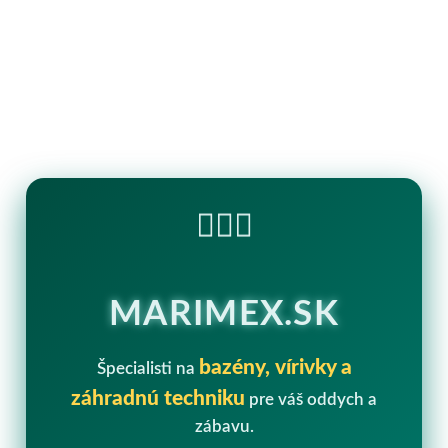
🏊‍♂️💧
MARIMEX.SK
bazény, vírivky a
Špecialisti na
záhradnú techniku
pre váš oddych a
zábavu.