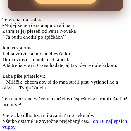
Telefonát do rádia:
-Mojej žene včera amputovali päty.
Zahrajte jej pieseň od Petra Nováka
´´Já budu chodiť po špičkách´´
Idu tri spermie.
Jedna vraví: Ja budem dievčatko!
Druha vraví: Ja budem chlapček!
A tá tretia vravi: Čo sa hádate, aj tak ideme dole krkom.
Baba píše priatelovi:
– Miláčik, chcem aby si do mna strčil prst, vytiahol ho a
olízal…Tvoja Nutela…
Ten nádor sme vašemu manželovi úspešne odstránili, žiaľ až
pri pitve!
Viete ako dlho trvá milovanie??? 3 sekundy.
Všetko ostatné je zbytočne prejebaný čas.
Top 10 najlepších
vtipov