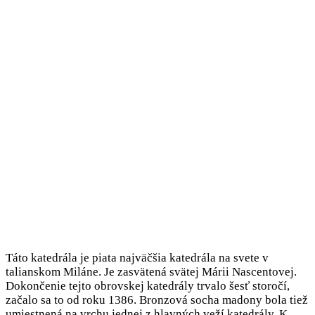
Táto katedrála je piata najväčšia katedrála na svete v
talianskom Miláne. Je zasvätená svätej Márii Nascentovej.
Dokončenie tejto obrovskej katedrály trvalo šesť storočí,
začalo sa to od roku 1386. Bronzová socha madony bola tiež
umiestnená na vrchu jednej z hlavných veží katedrály. K