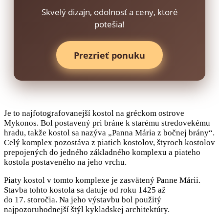
Skvelý dizajn, odolnosť a ceny, ktoré
potešia!
Prezrieť ponuku
Je to najfotografovanejší kostol na gréckom ostrove
Mykonos. Bol postavený pri bráne k starému stredovekému
hradu, takže kostol sa nazýva „Panna Mária z bočnej brány“.
Celý komplex pozostáva z piatich kostolov, štyroch kostolov
prepojených do jedného základného komplexu a piateho
kostola postaveného na jeho vrchu.
Piaty kostol v tomto komplexe je zasvätený Panne Márii.
Stavba tohto kostola sa datuje od roku 1425 až
do 17. storočia. Na jeho výstavbu bol použitý
najpozoruhodnejší štýl kykladskej architektúry.