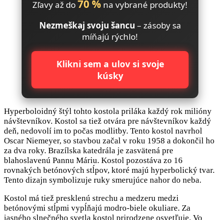
70 %
Zľavy až do
na vybrané produkty!
Nezmeškaj svoju šancu
– zásoby sa
míňajú rýchlo!
Klikni sem a ulov si svoje
kúsky
Hyperboloidný štýl tohto kostola priláka každý rok milióny
návštevníkov. Kostol sa tiež otvára pre návštevníkov každý
deň, nedovolí im to počas modlitby. Tento kostol navrhol
Oscar Niemeyer, so stavbou začal v roku 1958 a dokončil ho
za dva roky. Brazílska katedrála je zasvätená pre
blahoslavenú Pannu Máriu. Kostol pozostáva zo 16
rovnakých betónových stĺpov, ktoré majú hyperbolický tvar.
Tento dizajn symbolizuje ruky smerujúce nahor do neba.
Kostol má tiež presklenú strechu a medzeru medzi
betónovými stĺpmi vypĺňajú modro-biele okuliare. Za
jasného slnečného svetla kostol prirodzene osvetľuje. Vo