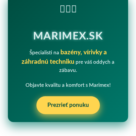
🏊‍♂️💧
MARIMEX.SK
bazény, vírivky a
Špecialisti na
záhradnú techniku
pre váš oddych a
zábavu.
Objavte kvalitu a komfort s Marimex!
Prezrieť ponuku