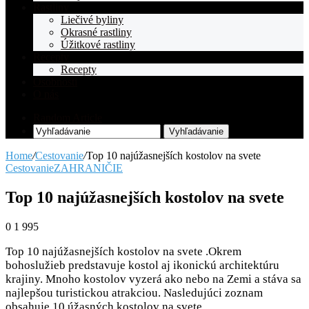
Rastliny
Liečivé byliny
Okrasné rastliny
Úžitkové rastliny
Recepty
Recepty
Osobnosti
O nás
Random Article
Vyhľadávanie
Home
/
Cestovanie
/
Top 10 najúžasnejších kostolov na svete
Cestovanie
ZAHRANIČIE
Top 10 najúžasnejších kostolov na svete
0
1 995
Top 10 najúžasnejších kostolov na svete .Okrem
bohoslužieb predstavuje kostol aj ikonickú architektúru
krajiny. Mnoho kostolov vyzerá ako nebo na Zemi a stáva sa
najlepšou turistickou atrakciou. Nasledujúci zoznam
obsahuje 10 úžasných kostolov na svete.