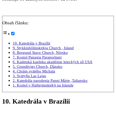
Obsah článku:
10. Katedrála v Brazílii
9. Stykkishólmskirkja Church , Island
8. Borgund Stave Church, Nórsko
7. Kostol Panagia Paraportiani
6. Kadetská kaplnka akadémie leteckých síl USA
5. Grundtvigs Church, Dánsko
4. Chrám svätého Michala
3. Svätyňa Las Lajas
2. Katedrála narodenia Panni Márie ,Taliansko
1. Kostol v Hallgrimskirkji na Islande
10. Katedrála v Brazílii