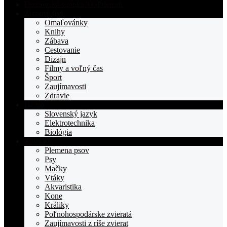
Domovská stranka TOPden.sk
Životný štýl
Omaľovánky
Knihy
Zábava
Cestovanie
Dizajn
Filmy a voľný čas
Šport
Zaujímavosti
Zdravie
Učivo
Slovenský jazyk
Elektrotechnika
Biológia
Zvieratá
Plemena psov
Psy
Mačky
Vtáky
Akvaristika
Kone
Králiky
Poľnohospodárske zvieratá
Zaujímavosti z ríše zvierat