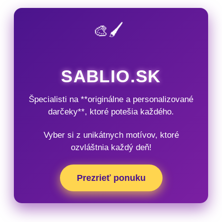
🎨🖌️
SABLIO.SK
Špecialisti na **originálne a personalizované
darčeky**, ktoré potešia každého.
Vyber si z unikátnych motívov, ktoré
ozvláštnia každý deň!
Prezrieť ponuku