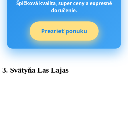
Špičková kvalita, super ceny a expresné
doručenie.
Prezrieť ponuku
3. Svätyňa Las Lajas