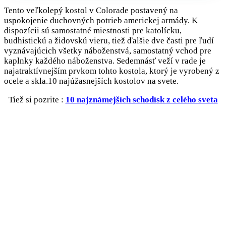
Tento veľkolepý kostol v Colorade postavený na
uspokojenie duchovných potrieb americkej armády. K
dispozícii sú samostatné miestnosti pre katolícku,
budhistickú a židovskú vieru, tiež ďalšie dve časti pre ľudí
vyznávajúcich všetky náboženstvá, samostatný vchod pre
kaplnky každého náboženstva. Sedemnásť veží v rade je
najatraktívnejším prvkom tohto kostola, ktorý je vyrobený z
ocele a skla.10 najúžasnejších kostolov na svete.
Tiež si pozrite :
10 najznámejších schodísk z celého sveta