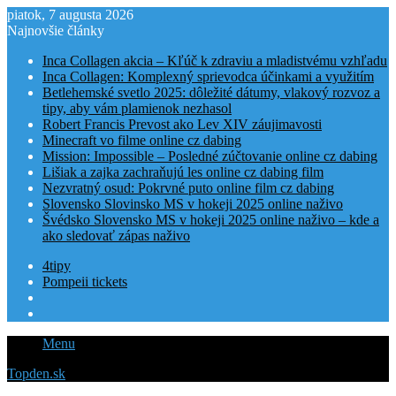
piatok, 7 augusta 2026
Najnovšie články
Inca Collagen akcia – Kľúč k zdraviu a mladistvému vzhľadu
Inca Collagen: Komplexný sprievodca účinkami a využitím
Betlehemské svetlo 2025: dôležité dátumy, vlakový rozvoz a
tipy, aby vám plamienok nezhasol
Robert Francis Prevost ako Lev XIV záujimavosti
Minecraft vo filme online cz dabing
Mission: Impossible – Posledné zúčtovanie online cz dabing
Lišiak a zajka zachraňujú les online cz dabing film
Nezvratný osud: Pokrvné puto online film cz dabing
Slovensko Slovinsko MS v hokeji 2025 online naživo
Švédsko Slovensko MS v hokeji 2025 online naživo – kde a
ako sledovať zápas naživo
4tipy
Pompeii tickets
Menu
Topden.sk