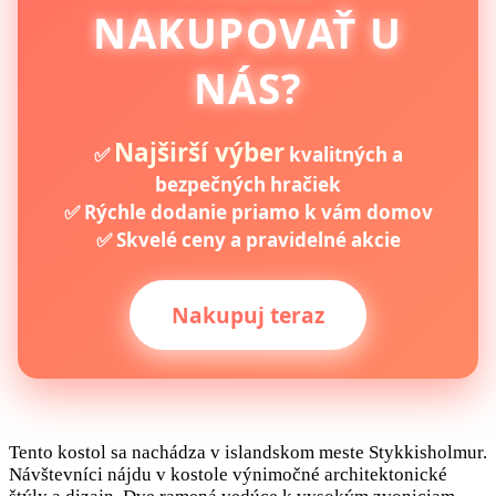
NAKUPOVAŤ U
NÁS?
Najširší výber
✅
kvalitných a
bezpečných hračiek
✅ Rýchle dodanie priamo k vám domov
✅ Skvelé ceny a pravidelné akcie
Nakupuj teraz
Tento kostol sa nachádza v islandskom meste Stykkisholmur.
Návštevníci nájdu v kostole výnimočné architektonické