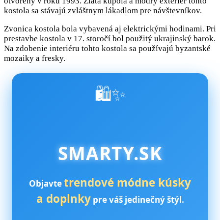
otvorený v roku 1993. Zlatá kupola a modrý exteriér tohto
kostola sa stávajú zvláštnym lákadlom pre návštevníkov.
Zvonica kostola bola vybavená aj elektrickými hodinami. Pri
prestavbe kostola v 17. storočí bol použitý ukrajinský barok.
Na zdobenie interiéru tohto kostola sa používajú byzantské
mozaiky a fresky.
🛍️✨
SMARTY.SK
trendové módne kúsky
Objavte
a doplnky
pre váš jedinečný štýl.