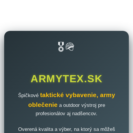
🎖️🪖
ARMYTEX.SK
taktické vybavenie, army
Špičkové
oblečenie
a outdoor výstroj pre
profesionálov aj nadšencov.
Overená kvalita a výber, na ktorý sa môžeš