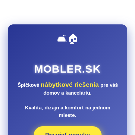
🛋️🏠
MOBLER.SK
nábytkové riešenia
Špičkové
pre váš
domov a kanceláriu.
Kvalita, dizajn a komfort na jednom
mieste.
Prezrieť ponuku