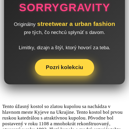
SORRYGRAVITY
streetwear a urban fashion
Originálny
pre tých, čo nechcú splynúť s davom.
Limitky, dizajn a štýl, ktorý hovorí za teba.
Pozri kolekciu
Tento úžasný kostol so zlatou kupolou sa nachádza v
hlavnom meste Kyjeve na Ukrajine. Tento kostol bol prvou
ruskou katedrálou s atraktívnou kupolou. Pôvodne bol
postavený v roku 1108 a mnohokrát rekonštruovaný,