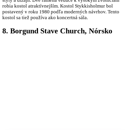
štýly a dizajn. Dve ramená vedúce k vysokým zvoniciam
robia kostol atraktívnejším. Kostol Stykkisholmur bol
postavený v roku 1980 podľa moderných návrhov. Tento
kostol sa tiež používa ako koncertná sála.
8. Borgund Stave Church, Nórsko