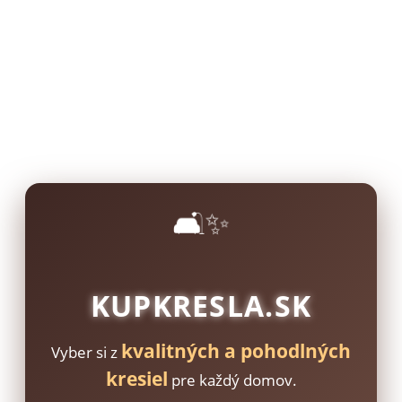
🛋️✨
KUPKRESLA.SK
kvalitných a pohodlných
Vyber si z
kresiel
pre každý domov.