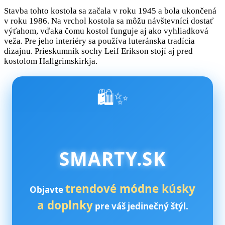
Stavba tohto kostola sa začala v roku 1945 a bola ukončená
v roku 1986. Na vrchol kostola sa môžu návštevníci dostať
výťahom, vďaka čomu kostol funguje aj ako vyhliadková
veža. Pre jeho interiéry sa používa luteránska tradícia
dizajnu. Prieskumník sochy Leif Erikson stojí aj pred
kostolom Hallgrimskirkja.
🛍️✨
SMARTY.SK
trendové módne kúsky
Objavte
a doplnky
pre váš jedinečný štýl.