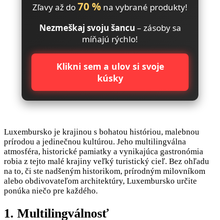
70 %
Zľavy až do
na vybrané produkty!
Nezmeškaj svoju šancu
– zásoby sa
míňajú rýchlo!
Klikni sem a ulov si svoje
kúsky
Luxembursko je krajinou s bohatou históriou, malebnou
prírodou a jedinečnou kultúrou. Jeho multilingválna
atmosféra, historické pamiatky a vynikajúca gastronómia
robia z tejto malé krajiny veľký turistický cieľ. Bez ohľadu
na to, či ste nadšeným historikom, prírodným milovníkom
alebo obdivovateľom architektúry, Luxembursko určite
ponúka niečo pre každého.
1. Multilingválnosť