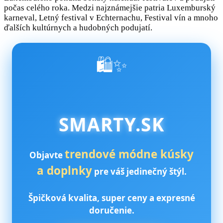
počas celého roka. Medzi najznámejšie patria Luxemburský
karneval, Letný festival v Echternachu, Festival vín a mnoho
ďalších kultúrnych a hudobných podujatí.
🛍️✨
SMARTY.SK
trendové módne kúsky
Objavte
a doplnky
pre váš jedinečný štýl.
Špičková kvalita, super ceny a expresné
doručenie.