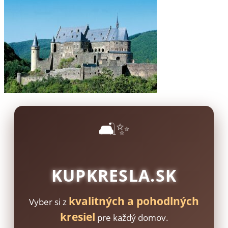
🛋️✨
KUPKRESLA.SK
kvalitných a pohodlných
Vyber si z
kresiel
pre každý domov.