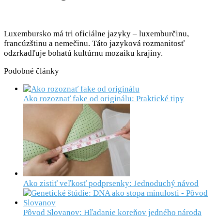
Luxembursko má tri oficiálne jazyky – luxemburčinu,
francúzštinu a nemečinu. Táto jazyková rozmanitosť
odzrkadľuje bohatú kultúrnu mozaiku krajiny.
Podobné články
Ako rozoznať fake od originálu: Praktické tipy
Ako zistiť veľkosť podprsenky: Jednoduchý návod
Pôvod Slovanov: Hľadanie koreňov jedného národa