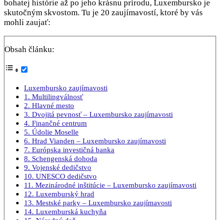
bohatej histórie až po jeho krásnu prírodu, Luxembursko je
skutočným skvostom. Tu je 20 zaujímavostí, ktoré by vás
mohli zaujať:
Obsah článku:
Luxembursko zaujímavosti
1. Multilingválnosť
2. Hlavné mesto
3. Dvojitá pevnosť – Luxembursko zaujímavosti
4. Finančné centrum
5. Údolie Moselle
6. Hrad Vianden – Luxembursko zaujímavosti
7. Európska investičná banka
8. Schengenská dohoda
9. Vojenské dedičstvo
10. UNESCO dedičstvo
11. Mezinárodné inštitúcie – Luxembursko zaujímavosti
12. Luxemburský hrad
13. Mestské parky – Luxembursko zaujímavosti
14. Luxemburská kuchyňa