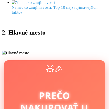
Nemecko zaujímavosti: Top 10 najzaujímavejších
faktov
2. Hlavné mesto
🧸🎉
PREČO
NAKUPOVAŤ U