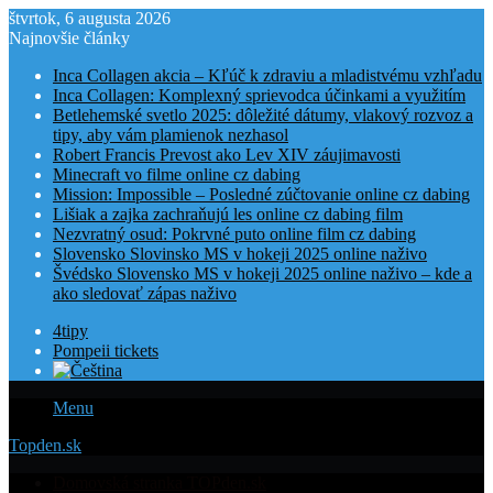
štvrtok, 6 augusta 2026
Najnovšie články
Inca Collagen akcia – Kľúč k zdraviu a mladistvému vzhľadu
Inca Collagen: Komplexný sprievodca účinkami a využitím
Betlehemské svetlo 2025: dôležité dátumy, vlakový rozvoz a
tipy, aby vám plamienok nezhasol
Robert Francis Prevost ako Lev XIV záujimavosti
Minecraft vo filme online cz dabing
Mission: Impossible – Posledné zúčtovanie online cz dabing
Lišiak a zajka zachraňujú les online cz dabing film
Nezvratný osud: Pokrvné puto online film cz dabing
Slovensko Slovinsko MS v hokeji 2025 online naživo
Švédsko Slovensko MS v hokeji 2025 online naživo – kde a
ako sledovať zápas naživo
4tipy
Pompeii tickets
Menu
Topden.sk
Domovská stranka TOPden.sk