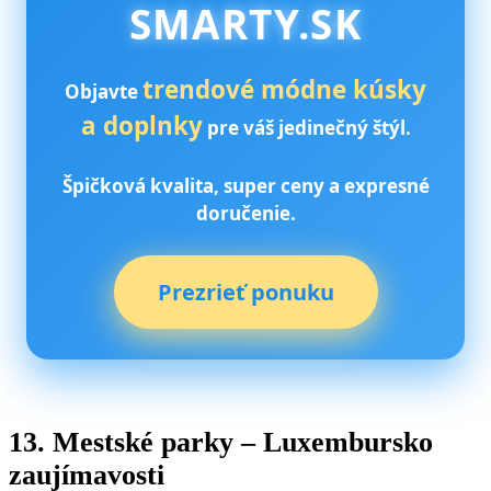
SMARTY.SK
trendové módne kúsky
Objavte
a doplnky
pre váš jedinečný štýl.
Špičková kvalita, super ceny a expresné
doručenie.
Prezrieť ponuku
13. Mestské parky – Luxembursko
zaujímavosti