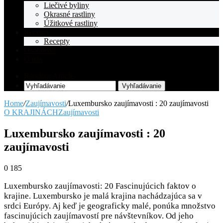
Liečivé byliny
Okrasné rastliny
Úžitkové rastliny
Recepty
Recepty
Osobnosti
O nás
Random Article
Vyhľadávanie
Home
/
Zaujímavosti
/
Luxembursko zaujímavosti : 20 zaujímavosti
O KRAJINÁCH
Zaujímavosti
Luxembursko zaujímavosti : 20
zaujímavosti
0
185
Luxembursko zaujímavosti: 20 Fascinujúcich faktov o
krajine. Luxembursko je malá krajina nachádzajúca sa v
srdci Európy. Aj keď je geograficky malé, ponúka množstvo
fascinujúcich zaujímavostí pre návštevníkov. Od jeho