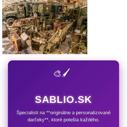
🎨🖌️
SABLIO.SK
Špecialisti na **originálne a personalizované
darčeky**, ktoré potešia každého.