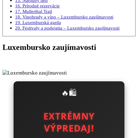
15. Národný deň
16. Prírodné rezervácie
17. Mullerthal Trail
18. Vinohrady a víno – Luxembursko zaujímavosti
19. Luxemburská garda
20. Festivaly a podujatia – Luxembursko zaujímavosti
Luxembursko zaujímavosti
🔥🛍️
EXTRÉMNY
VÝPREDAJ!