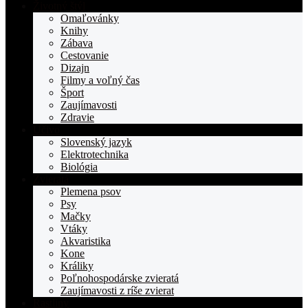
Životný štýl
Omaľovánky
Knihy
Zábava
Cestovanie
Dizajn
Filmy a voľný čas
Šport
Zaujímavosti
Zdravie
Učivo
Slovenský jazyk
Elektrotechnika
Biológia
Zvieratá
Plemena psov
Psy
Mačky
Vtáky
Akvaristika
Kone
Králiky
Poľnohospodárske zvieratá
Zaujímavosti z ríše zvierat
Rastliny