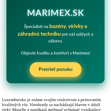
MARIMEX.SK
bazény, vírivky a
Špecialisti na
záhradnú techniku
pre váš oddych a
zábavu.
Objavte kvalitu a komfort s Marimex!
Prezrieť ponuku
Luxembursko je známe svojím vinárstvom a pestovaním
kvalitných vín. Vinohrady sa nachádzajú hlavne v údolí
rieky Moselle a ponúkajú možnosť ochutnať vynikajúce