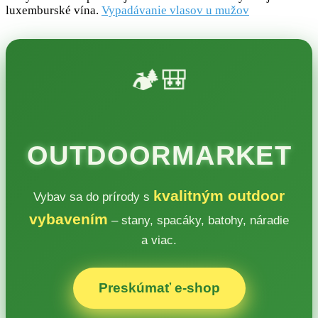
luxemburské vína.
Vypadávanie vlasov u mužov
🏕️🎒
OUTDOORMARKET
kvalitným outdoor
Vybav sa do prírody s
vybavením
– stany, spacáky, batohy, náradie
a viac.
Preskúmať e‑shop