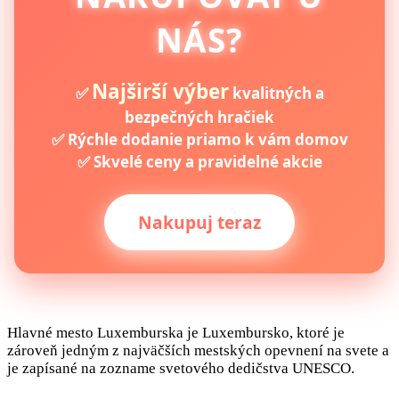
NÁS?
Najširší výber
✅
kvalitných a
bezpečných hračiek
✅ Rýchle dodanie priamo k vám domov
✅ Skvelé ceny a pravidelné akcie
Nakupuj teraz
Hlavné mesto Luxemburska je Luxembursko, ktoré je
zároveň jedným z najväčších mestských opevnení na svete a
je zapísané na zozname svetového dedičstva UNESCO.