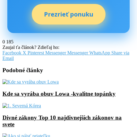
Prezrieť ponuku
0
185
Zaujal ťa článok? Zdieľaj ho:
Facebook
X
Pinterest
Messenger
Messenger
WhatsApp
Share via
Email
Podobné články
Kde sa vyrába obuv Lowa -kvalitne topánky
Divné zákony Top 10 najdivnejších zákonov na
svete