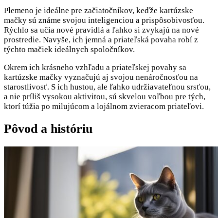
Plemeno je ideálne pre začiatočníkov, keďže kartúzske
mačky sú známe svojou inteligenciou a prispôsobivosťou.
Rýchlo sa učia nové pravidlá a ľahko si zvykajú na nové
prostredie. Navyše, ich jemná a priateľská povaha robí z
týchto mačiek ideálnych spoločníkov.
Okrem ich krásneho vzhľadu a priateľskej povahy sa
kartúzske mačky vyznačujú aj svojou nenáročnosťou na
starostlivosť. S ich hustou, ale ľahko udržiavateľnou srsťou,
a nie príliš vysokou aktivitou, sú skvelou voľbou pre tých,
ktorí túžia po milujúcom a lojálnom zvieracom priateľovi.
Pôvod a históriu