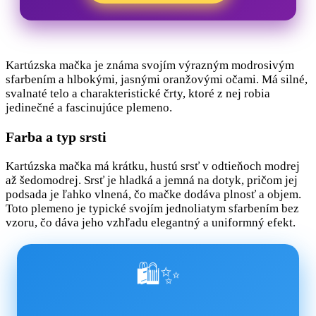
Kartúzska mačka je známa svojím výrazným modrosivým
sfarbením a hlbokými, jasnými oranžovými očami. Má silné,
svalnaté telo a charakteristické črty, ktoré z nej robia
jedinečné a fascinujúce plemeno.
Farba a typ srsti
Kartúzska mačka má krátku, hustú srsť v odtieňoch modrej
až šedomodrej. Srsť je hladká a jemná na dotyk, pričom jej
podsada je ľahko vlnená, čo mačke dodáva plnosť a objem.
Toto plemeno je typické svojím jednoliatym sfarbením bez
vzoru, čo dáva jeho vzhľadu elegantný a uniformný efekt.
🛍️✨