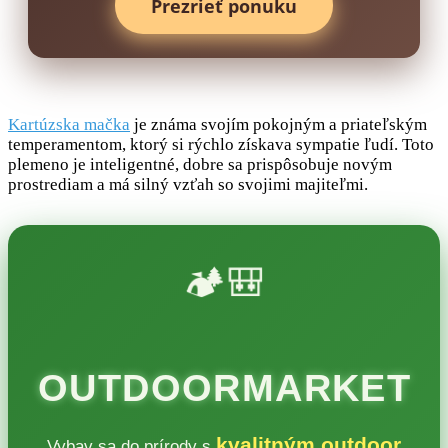
Prezrieť ponuku
Kartúzska mačka
je známa svojím pokojným a priateľským
temperamentom, ktorý si rýchlo získava sympatie ľudí. Toto
plemeno je inteligentné, dobre sa prispôsobuje novým
prostrediam a má silný vzťah so svojimi majiteľmi.
🏕️🎒
OUTDOORMARKET
kvalitným outdoor
Vybav sa do prírody s