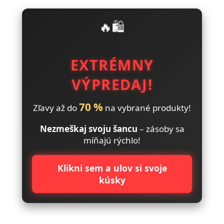
🔥🛍️
EXTRÉMNY
VÝPREDAJ!
70 %
Zľavy až do
na vybrané produkty!
Nezmeškaj svoju šancu
– zásoby sa
míňajú rýchlo!
Klikni sem a ulov si svoje
kúsky