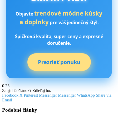
trendové módne kúsky
Objavte
a doplnky
pre váš jedinečný štýl.
Špičková kvalita, super ceny a expresné
doručenie.
Prezrieť ponuku
0
23
Zaujal ťa článok? Zdieľaj ho:
Facebook
X
Pinterest
Messenger
Messenger
WhatsApp
Share via
Email
Podobné články