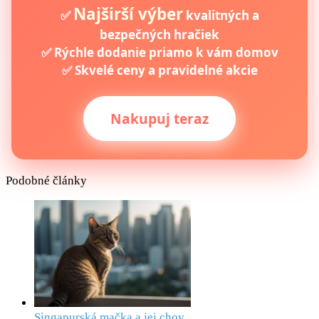
Najširší výber
✅
kvalitných a
bezpečných hračiek
✅ Rýchle dodanie priamo k vám domov
✅ Skvelé ceny a pravidelné akcie
Nakupuj teraz
Podobné články
Singapurská mačka a jej chov