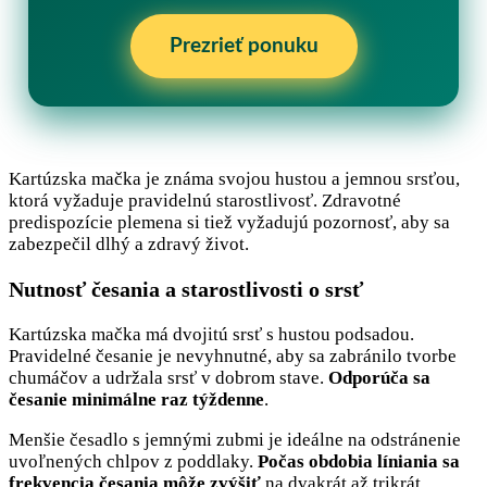
Prezrieť ponuku
Kartúzska mačka je známa svojou hustou a jemnou srsťou,
ktorá vyžaduje pravidelnú starostlivosť. Zdravotné
predispozície plemena si tiež vyžadujú pozornosť, aby sa
zabezpečil dlhý a zdravý život.
Nutnosť česania a starostlivosti o srsť
Kartúzska mačka má dvojitú srsť s hustou podsadou.
Pravidelné česanie je nevyhnutné, aby sa zabránilo tvorbe
chumáčov a udržala srsť v dobrom stave.
Odporúča sa
česanie minimálne raz týždenne
.
Menšie česadlo s jemnými zubmi je ideálne na odstránenie
uvoľnených chlpov z poddlaky.
Počas obdobia líniania sa
frekvencia česania môže zvýšiť
na dvakrát až trikrát