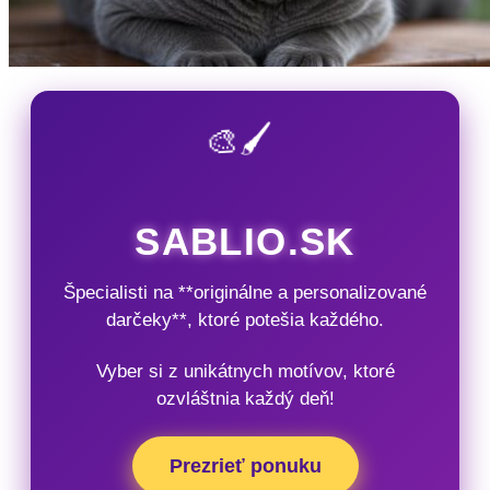
🎨🖌️
SABLIO.SK
Špecialisti na **originálne a personalizované
darčeky**, ktoré potešia každého.
Vyber si z unikátnych motívov, ktoré
ozvláštnia každý deň!
Prezrieť ponuku