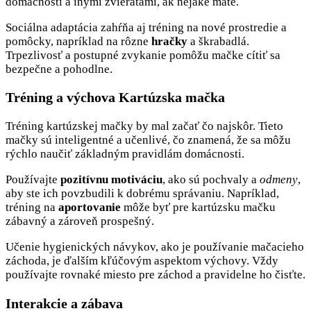
domácnosti a inými zvieratami, ak nejaké máte.
Sociálna adaptácia zahŕňa aj tréning na nové prostredie a
pomôcky, napríklad na rôzne
hračky
a škrabadlá.
Trpezlivosť a postupné zvykanie pomôžu mačke cítiť sa
bezpečne a pohodlne.
Tréning a výchova Kartúzska mačka
Tréning kartúzskej mačky by mal začať čo najskôr. Tieto
mačky sú inteligentné a učenlivé, čo znamená, že sa môžu
rýchlo naučiť základným pravidlám domácnosti.
Používajte
pozitívnu motiváciu
, ako sú pochvaly a
odmeny
,
aby ste ich povzbudili k dobrému správaniu. Napríklad,
tréning na
aportovanie
môže byť pre kartúzsku mačku
zábavný a zároveň prospešný.
Učenie hygienických návykov, ako je používanie mačacieho
záchoda, je ďalším kľúčovým aspektom výchovy. Vždy
používajte rovnaké miesto pre záchod a pravidelne ho čisťte.
Interakcie a zábava