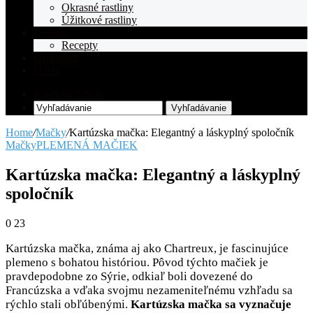
Okrasné rastliny
Úžitkové rastliny
Recepty
Recepty
Osobnosti
O nás
Random Article
Vyhľadávanie
Home
/
Mačky
/
Kartúzska mačka: Elegantný a láskyplný spoločník
Mačky
PLEMENÁ MAČIEK
Kartúzska mačka: Elegantný a láskyplný
spoločník
0
23
Kartúzska mačka, známa aj ako Chartreux, je fascinujúce
plemeno s bohatou históriou. Pôvod týchto mačiek je
pravdepodobne zo Sýrie, odkiaľ boli dovezené do
Francúzska a vďaka svojmu nezameniteľnému vzhľadu sa
rýchlo stali obľúbenými.
Kartúzska mačka sa vyznačuje