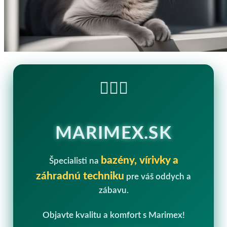
🏊‍♂️💧
MARIMEX.SK
bazény, vírivky a
Špecialisti na
záhradnú techniku
pre váš oddych a
zábavu.
Objavte kvalitu a komfort s Marimex!