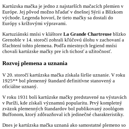
Kartúzska mačka je jedno z najstarších mačacích plemien v
Európe. Jej pôvod možno hľadať v dnešnej Sýrii a Blízkom
východe. Legenda hovorí, že tieto mačky sa dostali do
Európy s krížovými výpravami.
Kartuziánski mnísi v kláštore
La Grande Chartreuse
blízko
Grenoble v 14. storočí zohrali kľúčovú úlohu v zachovaní a
šľachtení tohto plemena. Podľa miestnych legiend mnísi
chovali kartúzske mačky pre ich tichosť a užitočnosť.
Rozvoj plemena a uznania
V 20. storočí kartúzska mačka získala širšie uznanie. V roku
1925** bol plemenný štandard definitívne stanovený a
oficiálne uznaný.
V roku 1931 boli kartúzske mačky predstavené na výstavách
v Paríži, kde získali významnú popularitu. Prvý kompletný
zväzok plemenných štandardov bol publikovaný zoológom
Buffonom, ktorý zdôrazňoval ich jedinečné charakteristiky.
Dnes je kartúzska mačka uznaná ako samostatné plemeno so