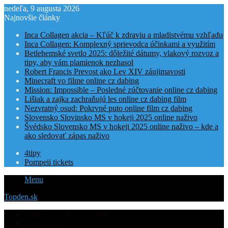
nedeľa, 9 augusta 2026
Najnovšie články
Inca Collagen akcia – Kľúč k zdraviu a mladistvému vzhľadu
Inca Collagen: Komplexný sprievodca účinkami a využitím
Betlehemské svetlo 2025: dôležité dátumy, vlakový rozvoz a
tipy, aby vám plamienok nezhasol
Robert Francis Prevost ako Lev XIV záujimavosti
Minecraft vo filme online cz dabing
Mission: Impossible – Posledné zúčtovanie online cz dabing
Lišiak a zajka zachraňujú les online cz dabing film
Nezvratný osud: Pokrvné puto online film cz dabing
Slovensko Slovinsko MS v hokeji 2025 online naživo
Švédsko Slovensko MS v hokeji 2025 online naživo – kde a
ako sledovať zápas naživo
4tipy
Pompeii tickets
Menu
Topden.sk
Domovská stranka TOPden.sk
Životný štýl