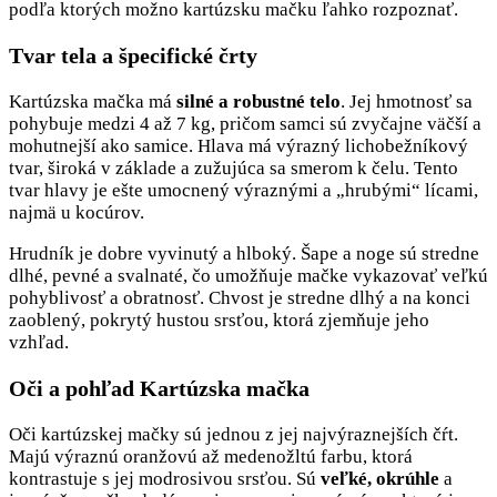
podľa ktorých možno kartúzsku mačku ľahko rozpoznať.
Tvar tela a špecifické črty
Kartúzska mačka má
silné a robustné telo
. Jej hmotnosť sa
pohybuje medzi 4 až 7 kg, pričom samci sú zvyčajne väčší a
mohutnejší ako samice. Hlava má výrazný lichobežníkový
tvar, široká v základe a zužujúca sa smerom k čelu. Tento
tvar hlavy je ešte umocnený výraznými a „hrubými“ lícami,
najmä u kocúrov.
Hrudník je dobre vyvinutý a hlboký. Šape a noge sú stredne
dlhé, pevné a svalnaté, čo umožňuje mačke vykazovať veľkú
pohyblivosť a obratnosť. Chvost je stredne dlhý a na konci
zaoblený, pokrytý hustou srsťou, ktorá zjemňuje jeho
vzhľad.
Oči a pohľad Kartúzska mačka
Oči kartúzskej mačky sú jednou z jej najvýraznejších čŕt.
Majú výraznú oranžovú až medenožltú farbu, ktorá
kontrastuje s jej modrosivou srsťou. Sú
veľké, okrúhle
a