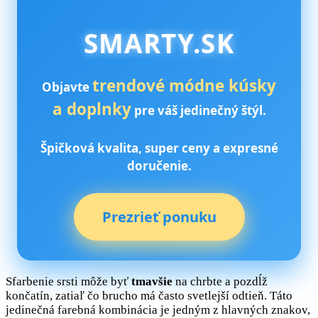
SMARTY.SK
trendové módne kúsky
Objavte
a doplnky
pre váš jedinečný štýl.
Špičková kvalita, super ceny a expresné
doručenie.
Prezrieť ponuku
Sfarbenie srsti môže byť
tmavšie
na chrbte a pozdĺž
končatín, zatiaľ čo brucho má často svetlejší odtieň. Táto
jedinečná farebná kombinácia je jedným z hlavných znakov,