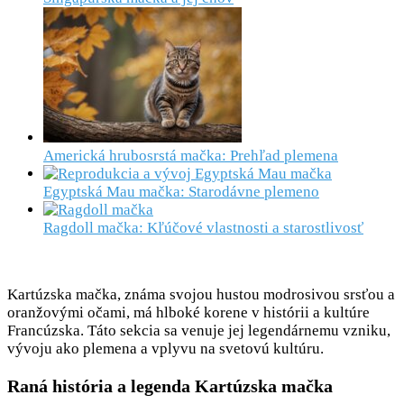
Americká hrubosrstá mačka: Prehľad plemena
Egyptská Mau mačka: Starodávne plemeno
Ragdoll mačka: Kľúčové vlastnosti a starostlivosť
Kartúzska mačka, známa svojou hustou modrosivou srsťou a
oranžovými očami, má hlboké korene v histórii a kultúre
Francúzska. Táto sekcia sa venuje jej legendárnemu vzniku,
vývoju ako plemena a vplyvu na svetovú kultúru.
Raná história a legenda Kartúzska mačka