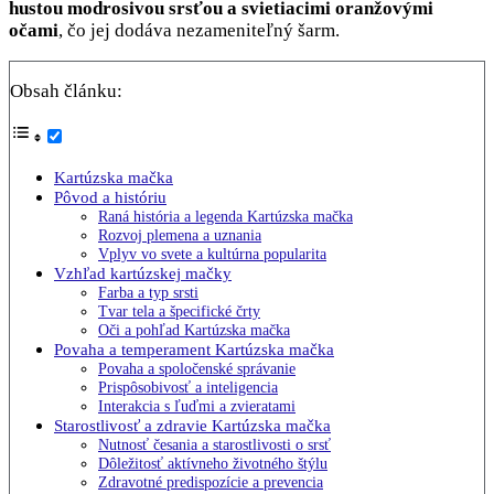
hustou modrosivou srsťou a svietiacimi oranžovými
očami
, čo jej dodáva nezameniteľný šarm.
Obsah článku:
Kartúzska mačka
Pôvod a históriu
Raná história a legenda Kartúzska mačka
Rozvoj plemena a uznania
Vplyv vo svete a kultúrna popularita
Vzhľad kartúzskej mačky
Farba a typ srsti
Tvar tela a špecifické črty
Oči a pohľad Kartúzska mačka
Povaha a temperament Kartúzska mačka
Povaha a spoločenské správanie
Prispôsobivosť a inteligencia
Interakcia s ľuďmi a zvieratami
Starostlivosť a zdravie Kartúzska mačka
Nutnosť česania a starostlivosti o srsť
Dôležitosť aktívneho životného štýlu
Zdravotné predispozície a prevencia