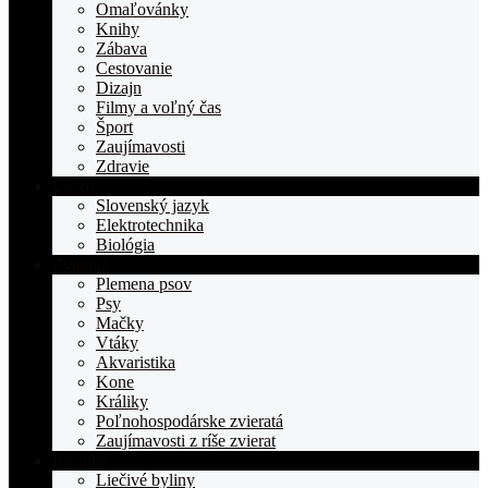
Omaľovánky
Knihy
Zábava
Cestovanie
Dizajn
Filmy a voľný čas
Šport
Zaujímavosti
Zdravie
Učivo
Slovenský jazyk
Elektrotechnika
Biológia
Zvieratá
Plemena psov
Psy
Mačky
Vtáky
Akvaristika
Kone
Králiky
Poľnohospodárske zvieratá
Zaujímavosti z ríše zvierat
Rastliny
Liečivé byliny