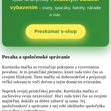
vybavením
– stany, spacáky, batohy, náradie
a viac.
Preskúmať e‑shop
Povaha a spoločenské správanie
Kartúzska mačka sa vyznačuje pokojnou a vyrovnanou
povahou. Je to priateľské plemeno, ktoré rada trávi čas so
svojimi blízkymi. Tieto mačky sú dobrosrdečné a prejavujú
veľkú toleranciu voči deťom a iným domácim zvieratám.
Napriek svojej priateľskej povahe, Kartúzska mačka si
zachováva svoju nezávislosť. Hoci rada trávi čas so svojimi
majiteľmi, dokáže sa dobre zabaviť aj sama. Jej
spoločenskosť a správanie z nej robí ideálneho spoločníka
pre rodiny i jednotlivcov.