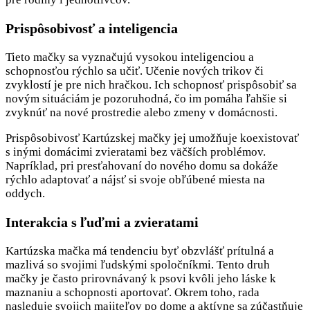
Prispôsobivosť a inteligencia
Tieto mačky sa vyznačujú vysokou inteligenciou a
schopnosťou rýchlo sa učiť. Učenie nových trikov či
zvyklostí je pre nich hračkou. Ich schopnosť prispôsobiť sa
novým situáciám je pozoruhodná, čo im pomáha ľahšie si
zvyknúť na nové prostredie alebo zmeny v domácnosti.
Prispôsobivosť Kartúzskej mačky jej umožňuje koexistovať
s inými domácimi zvieratami bez väčších problémov.
Napríklad, pri presťahovaní do nového domu sa dokáže
rýchlo adaptovať a nájsť si svoje obľúbené miesta na
oddych.
Interakcia s ľuďmi a zvieratami
Kartúzska mačka má tendenciu byť obzvlášť prítulná a
mazlivá so svojimi ľudskými spoločníkmi. Tento druh
mačky je často prirovnávaný k psovi kvôli jeho láske k
maznaniu a schopnosti aportovať. Okrem toho, rada
nasleduje svojich majiteľov po dome a aktívne sa zúčastňuje