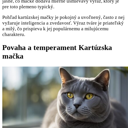
jasné, čo mačke dodáva mierne usmievavý výraz, ktorý je
pre toto plemeno typický.
Pohľad kartúzskej mačky je pokojný a uvoľnený, často z nej
vyžaruje inteligencia a zvedavosť. Výraz tváre je priateľský
a milý, čo prispieva k jej populárnemu a milujúcemu
charakteru.
Povaha a temperament Kartúzska
mačka