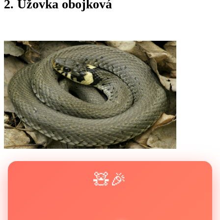
2. Užovka obojková
🧸🎉