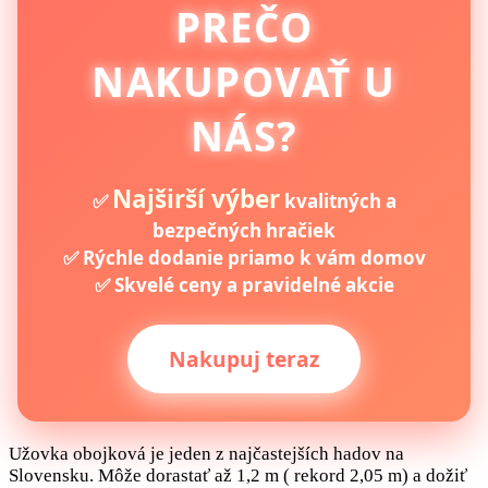
PREČO
NAKUPOVAŤ U
NÁS?
Najširší výber
✅
kvalitných a
bezpečných hračiek
✅ Rýchle dodanie priamo k vám domov
✅ Skvelé ceny a pravidelné akcie
Nakupuj teraz
Užovka obojková je jeden z najčastejších hadov na
Slovensku. Môže dorastať až 1,2 m ( rekord 2,05 m) a dožiť