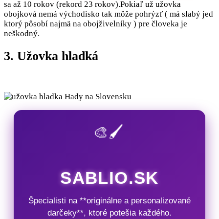
sa až 10 rokov (rekord 23 rokov).Pokiaľ už užovka
obojková nemá východisko tak môže pohrýzť ( má slabý jed
ktorý pôsobí najmä na obojživelníky ) pre človeka je
neškodný.
3. Užovka hladká
🎨🖌️
SABLIO.SK
Špecialisti na **originálne a personalizované
darčeky**, ktoré potešia každého.