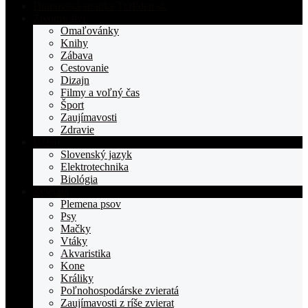
Domovská stranka TOPden.sk
Životný štýl
Omaľovánky
Knihy
Zábava
Cestovanie
Dizajn
Filmy a voľný čas
Šport
Zaujímavosti
Zdravie
Učivo
Slovenský jazyk
Elektrotechnika
Biológia
Zvieratá
Plemena psov
Psy
Mačky
Vtáky
Akvaristika
Kone
Králiky
Poľnohospodárske zvieratá
Zaujímavosti z ríše zvierat