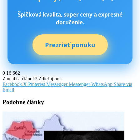
Špičková kvalita, super ceny a expresné
doručenie.
Prezrieť ponuku
0
16 662
Zaujal ťa článok? Zdieľaj ho:
Facebook
X
Pinterest
Messenger
Messenger
WhatsApp
Share via
Email
Podobné články