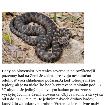
Hady na Slovensku. Vretenica severná je najrozšírenejší
pozemný had na Zemi.Je známa pre svoju neskutočnú
odolnosť voči chladnému počasiu.Aj keď toleruje nižšie
teploty, ak je na niekoľko hodín vystavená teplotám pod −3
°C uhynie. Je jediným jedovatým hadom prirodzene sa
vyskytujúcom na území Slovenska. Obýva nadmorskú výšku
od 0 do 3 000 m n. m. Je jedným z dvoch druhov hadov,
ktorý žijú za polárnym kruhom.Vretenica je relatívne malý