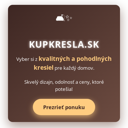
🛋️✨
KUPKRESLA.SK
kvalitných a pohodlných
Vyber si z
kresiel
pre každý domov.
Skvelý dizajn, odolnosť a ceny, ktoré
potešia!
Prezrieť ponuku