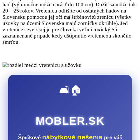
had (výnimočne môže narásť do 100 cm) .Dožiť sa môžu tak
20 – 25 rokov. Vretenicu odlíšite od ostatných hadov na
Slovensku pomocou jej očí má štrbinovitú zrenicu (všetky
užovky na území Slovenska majú zorničky okrúhle). Jed
vretenice severskej je pre človeka veľmi toxický.Sú
zaznamenané prípade kedy uštipnutie vretenicou skončilo
smrťou.
🛋️🏠
MOBLER.SK
nábytkové riešenia
Špičkové
pre váš