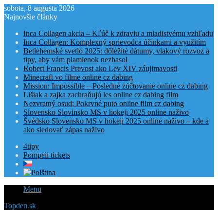
sobota, 8 augusta 2026
Najnovšie články
Inca Collagen akcia – Kľúč k zdraviu a mladistvému vzhľadu
Inca Collagen: Komplexný sprievodca účinkami a využitím
Betlehemské svetlo 2025: dôležité dátumy, vlakový rozvoz a
tipy, aby vám plamienok nezhasol
Robert Francis Prevost ako Lev XIV záujimavosti
Minecraft vo filme online cz dabing
Mission: Impossible – Posledné zúčtovanie online cz dabing
Lišiak a zajka zachraňujú les online cz dabing film
Nezvratný osud: Pokrvné puto online film cz dabing
Slovensko Slovinsko MS v hokeji 2025 online naživo
Švédsko Slovensko MS v hokeji 2025 online naživo – kde a
ako sledovať zápas naživo
4tipy
Pompeii tickets
Menu
Topden.sk