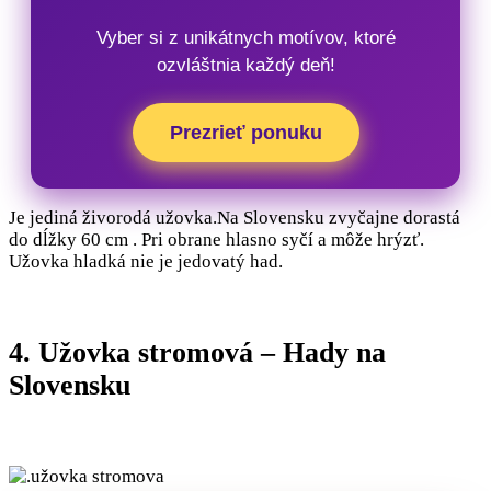
Vyber si z unikátnych motívov, ktoré
ozvláštnia každý deň!
Prezrieť ponuku
Je jediná živorodá užovka.Na Slovensku zvyčajne dorastá
do dĺžky 60 cm . Pri obrane hlasno syčí a môže hrýzť.
Užovka hladká nie je jedovatý had.
4. Užovka stromová – Hady na
Slovensku