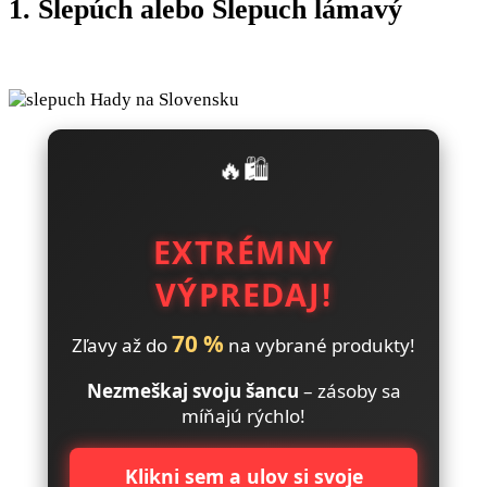
1. Slepúch alebo Slepuch lámavý
🔥🛍️
EXTRÉMNY
VÝPREDAJ!
70 %
Zľavy až do
na vybrané produkty!
Nezmeškaj svoju šancu
– zásoby sa
míňajú rýchlo!
Klikni sem a ulov si svoje