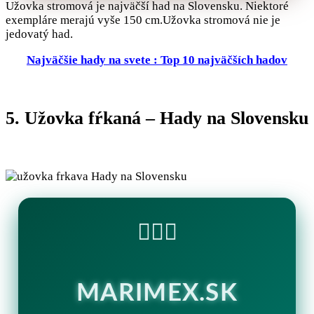
Užovka stromová je najväčší had na Slovensku. Niektoré
exempláre merajú vyše 150 cm.Užovka stromová nie je
jedovatý had.
Najväčšie hady na svete : Top 10 najväčších hadov
5. Užovka fŕkaná – Hady na Slovensku
🏊‍♂️💧
MARIMEX.SK