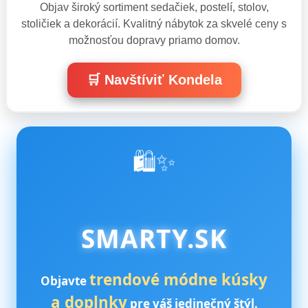
Objav široký sortiment sedačiek, postelí, stolov,
stoličiek a dekorácií. Kvalitný nábytok za skvelé ceny s
možnosťou dopravy priamo domov.
🛒 Navštíviť Kondela
🛍️✨
SMARTY.SK
trendové módne kúsky
Objavte
a doplnky
pre váš jedinečný štýl.