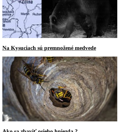
Na Kysuciach sú premnožené medvede
Ako sa zbaviť osieho hniezda ?