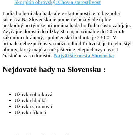
Škorpión obrovský: Chov a starostlivosť
Ľudia ho berú ako hada ale v skutočnosti je to beznohá
jašterica.Na Slovensku je pomerne bežný ale úplne
neškodný no tým že pripomína hada ho ľudia často zabíjaju.
Zvyčajne dorastá do dĺžky 30 cm, maximálne do 50 cm.Je
zákonom chránený, spoločenská hodnota je 230 € . V
prípade nebezpečenstva môže odhodiť chvost, je to jeho štýl
obrany, ktorý majú aj iné jašterice. Slepúchovy chvost
čiastočne zasa dorastie.
Najväčšie mestá Slovenska
Nejdovaté hady na Slovensku :
Užovka obojková
Užovka hladká
Užovka stromová
Užovka fŕkaná