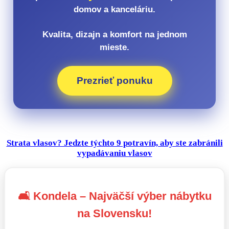
domov a kanceláriu.
Kvalita, dizajn a komfort na jednom
mieste.
Prezrieť ponuku
Strata vlasov? Jedzte týchto 9 potravín, aby ste zabránili
vypadávaniu vlasov
🛋️ Kondela – Najväčší výber nábytku
na Slovensku!