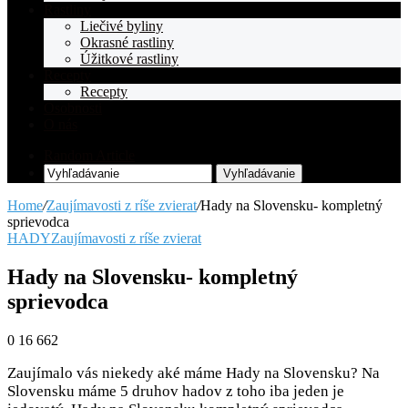
Rastliny
Liečivé byliny
Okrasné rastliny
Úžitkové rastliny
Recepty
Recepty
Osobnosti
O nás
Random Article
Vyhľadávanie
Home
/
Zaujímavosti z ríše zvierat
/
Hady na Slovensku- kompletný
sprievodca
HADY
Zaujímavosti z ríše zvierat
Hady na Slovensku- kompletný
sprievodca
0
16 662
Zaujímalo vás niekedy aké máme Hady na Slovensku? Na
Slovensku máme 5 druhov hadov z toho iba jeden je