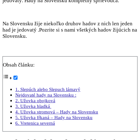
jedovatý. Hady na Slovensku kompletný sprievodca.
Na Slovensku žije niekoľko druhov hadov z nich len jeden
had je jedovatý .Pozrite si s nami všetkých hadov žijúcich na
Slovensku.
Obsah článku:
1. Slepúch alebo Slepuch lámavý
Nejdovaté hady na Slovensku :
2. Užovka obojková
3. Užovka hladká
4. Užovka stromová – Hady na Slovensku
5. Užovka fŕkaná – Hady na Slovensku
6. Vretenica severná